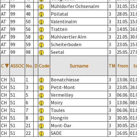
AT
99
46
Mühldorfer Ochsenalm
3
31.05.
15.
AT
99
48
Pöllatal
3
28.05.
31.
AT
99
50
Valentinalm
3
31.05.
15.
AT
99
56
Tratten
3
14.05.
16.
AT
99
58
Mühlviertler Alm
3
21.05.
30.
AT
99
59
Scheiterboden
3
23.05.
15.
AT
99
98
Seetal
3
25.05.
27.
C
▼
ASSOC
No.
D
Code
Surname
TM
from
t
CH
51
1
Bonatchiesse
3
13.06.
01.
CH
51
3
Petit-Mont
3
23.05.
26.
CH
51
5
Vermeilley
3
06.06.
01.
CH
51
6
Moiry
3
13.06.
08.
CH
51
7
Toules
3
06.06.
01.
CH
51
8
Hongrin
3
30.05.
01.
CH
51
21
Mont-Dar
3
30.05.
25.
CH
51
22
SADE
3
16.05.
01.