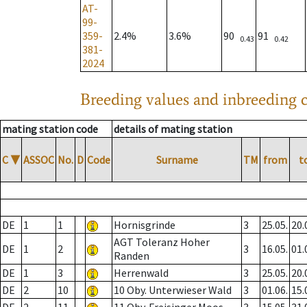
AT-
99-
359-
2.4%
3.6%
90
91
0.43
0.42
381-
2024
Breeding values and inbreeding c
mating station code
details of mating station
C
▼
ASSOC
No.
D
Code
Surname
TM
from
t
DE
1
1
Hornisgrinde
3
25.05.
20.
AGT Toleranz Hoher
DE
1
2
3
16.05.
01.
Randen
DE
1
3
Herrenwald
3
25.05.
20.
DE
2
10
10 Oby. Unterwieser Wald
3
01.06.
15.