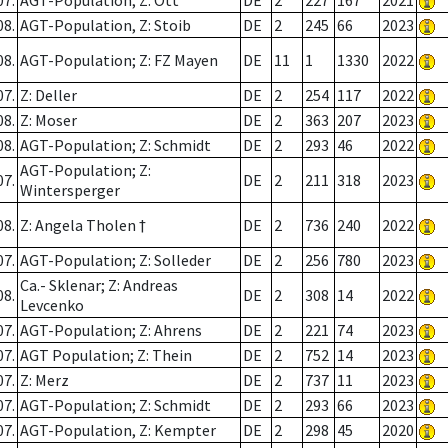
07.
AGT-Population; Z: Ott
DE
2
227
167
2021
08.
AGT-Population, Z: Stoib
DE
2
245
66
2023
08.
AGT-Population; Z: FZ Mayen
DE
11
1
1330
2022
07.
Z: Deller
DE
2
254
117
2022
08.
Z: Moser
DE
2
363
207
2023
08.
AGT-Population; Z: Schmidt
DE
2
293
46
2022
AGT-Population; Z:
07.
DE
2
211
318
2023
Wintersperger
08.
Z: Angela Tholen †
DE
2
736
240
2022
07.
AGT-Population; Z: Solleder
DE
2
256
780
2023
Ca.- Sklenar; Z: Andreas
08.
DE
2
308
14
2022
Levcenko
07.
AGT-Population; Z: Ahrens
DE
2
221
74
2023
07.
AGT Population; Z: Thein
DE
2
752
14
2023
07.
Z: Merz
DE
2
737
11
2023
07.
AGT-Population; Z: Schmidt
DE
2
293
66
2023
07.
AGT-Population, Z: Kempter
DE
2
298
45
2020