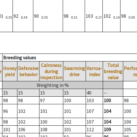
00)
92
90
98
103
102
98
0.35
0.34
0.35
0.31
0.17
0.14
0.05
Breeding values
Calmness
Total
Honey
Defensive
Swarming
Varroa-
Perfo
e
during
breeding
yield
behavior
drive
index
n
inspection
value
Weighting in %
15
15
15
15
40
--
98
98
97
100
103
100
98
96
102
101
101
107
104
100
98
102
100
102
107
104
100
101
106
108
101
112
109
105