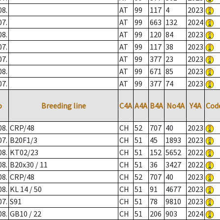
08.
AT
99
117
4
2023
07.
AT
99
663
132
2024
08.
AT
99
120
84
2023
07.
AT
99
117
38
2023
07.
AT
99
377
23
2023
08.
AT
99
671
85
2023
07.
AT
99
377
74
2023
o
Breeding line
C4A
A4A
B4A
No4A
Y4A
Cod
08.
CRP/48
CH
52
707
40
2023
07.
B20F1/3
CH
51
45
1893
2023
08.
KT02/23
CH
51
152
5652
2022
08.
B20x30 / 11
CH
51
36
3427
2022
08.
CRP/48
CH
52
707
40
2023
08.
KL 14 / 50
CH
51
91
4677
2023
07.
S91
CH
51
78
9810
2023
08.
GB10 / 22
CH
51
206
903
2024