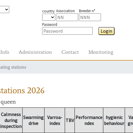
Association
Breeder n°
country
Password
Login
Info
Administration
Contact
Monitoring
ating stations
tations
2026
r queen
Calmness
Swarming
Varroa-
Performance
hygienic
Va
during
TBV
drive
index
ndex
behaviour
gr
inspection