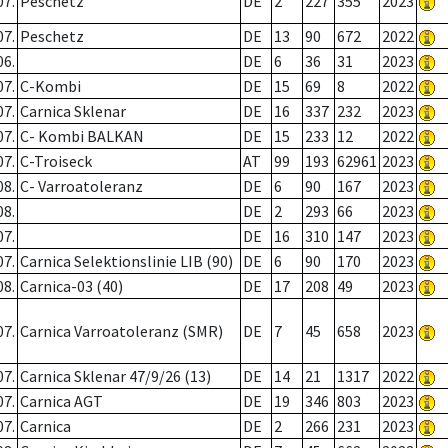
07.
Peschetz
DE
2
227
355
2023
07.
Peschetz
DE
13
90
672
2022
06.
DE
6
36
31
2023
07.
C-Kombi
DE
15
69
8
2022
07.
Carnica Sklenar
DE
16
337
232
2023
07.
C- Kombi BALKAN
DE
15
233
12
2022
07.
C-Troiseck
AT
99
193
62961
2023
08.
C- Varroatoleranz
DE
6
90
167
2023
08.
DE
2
293
66
2023
07.
DE
16
310
147
2023
07.
Carnica Selektionslinie LIB (90)
DE
6
90
170
2023
08.
Carnica-03 (40)
DE
17
208
49
2023
07.
Carnica Varroatoleranz (SMR)
DE
7
45
658
2023
07.
Carnica Sklenar 47/9/26 (13)
DE
14
21
1317
2022
07.
Carnica AGT
DE
19
346
803
2023
07.
Carnica
DE
2
266
231
2023