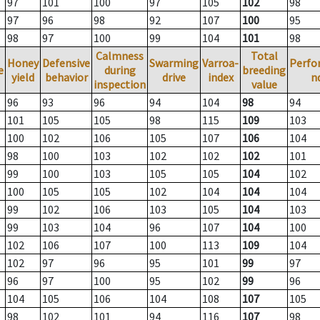
97
101
100
97
105
102
98
97
96
98
92
107
100
95
98
97
100
99
104
101
98
Calmness
Total
Honey
Defensive
Swarming
Varroa-
Perfo
e
during
breeding
yield
behavior
drive
index
n
inspection
value
96
93
96
94
104
98
94
101
105
105
98
115
109
103
100
102
106
105
107
106
104
98
100
103
102
102
102
101
99
100
103
105
105
104
102
100
105
105
102
104
104
104
99
102
106
103
105
104
103
99
103
104
96
107
104
100
102
106
107
100
113
109
104
102
97
96
95
101
99
97
96
97
100
95
102
99
96
104
105
106
104
108
107
105
98
102
101
94
116
107
98