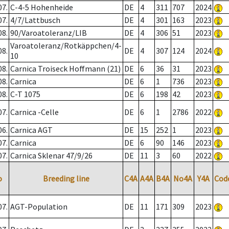
07.
C-4-5 Hohenheide
DE
4
311
707
2024
07.
4/7/Lattbusch
DE
4
301
163
2023
08.
90/Varoatoleranz/LIB
DE
4
306
51
2023
Varoatoleranz/Rotkäppchen/4-
08.
DE
4
307
124
2024
10
08.
Carnica Troiseck Hoffmann (21)
DE
6
36
31
2023
08.
Carnica
DE
6
1
736
2023
08.
C-T 1075
DE
6
198
42
2023
07.
Carnica -Celle
DE
6
1
2786
2022
06.
Carnica AGT
DE
15
252
1
2023
07.
Carnica
DE
6
90
146
2023
07.
Carnica Sklenar 47/9/26
DE
11
3
60
2022
o
Breeding line
C4A
A4A
B4A
No4A
Y4A
Cod
07.
AGT-Population
DE
11
171
309
2023