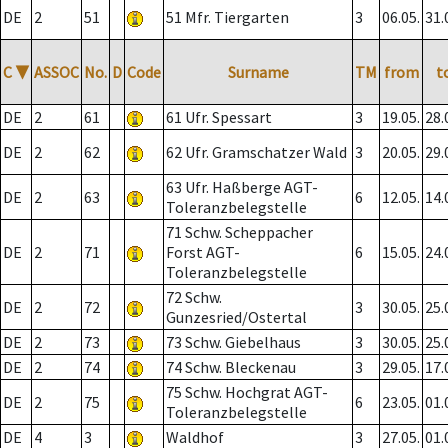
DE
2
51
51 Mfr. Tiergarten
3
06.05.
31.
C
▼
ASSOC
No.
D
Code
Surname
TM
from
t
DE
2
61
61 Ufr. Spessart
3
19.05.
28.
DE
2
62
62 Ufr. Gramschatzer Wald
3
20.05.
29.
63 Ufr. Haßberge AGT-
DE
2
63
6
12.05.
14.
Toleranzbelegstelle
71 Schw. Scheppacher
DE
2
71
Forst AGT-
6
15.05.
24.
Toleranzbelegstelle
72 Schw.
DE
2
72
3
30.05.
25.
Gunzesried/Ostertal
DE
2
73
73 Schw. Giebelhaus
3
30.05.
25.
DE
2
74
74 Schw. Bleckenau
3
29.05.
17.
75 Schw. Hochgrat AGT-
DE
2
75
6
23.05.
01.
Toleranzbelegstelle
DE
4
3
Waldhof
3
27.05.
01.