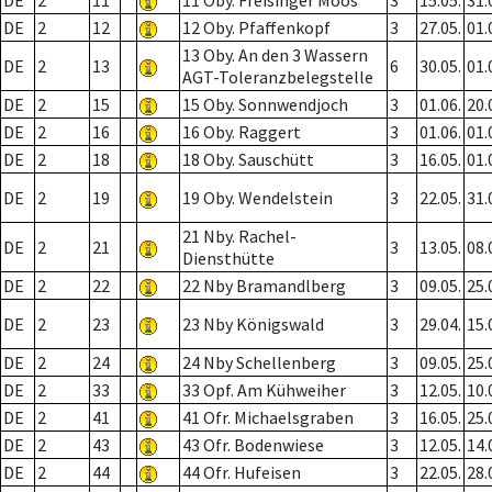
DE
2
11
11 Oby. Freisinger Moos
3
15.05.
31.
DE
2
12
12 Oby. Pfaffenkopf
3
27.05.
01.
13 Oby. An den 3 Wassern
DE
2
13
6
30.05.
01.
AGT-Toleranzbelegstelle
DE
2
15
15 Oby. Sonnwendjoch
3
01.06.
20.
DE
2
16
16 Oby. Raggert
3
01.06.
01.
DE
2
18
18 Oby. Sauschütt
3
16.05.
01.
DE
2
19
19 Oby. Wendelstein
3
22.05.
31.
21 Nby. Rachel-
DE
2
21
3
13.05.
08.
Diensthütte
DE
2
22
22 Nby Bramandlberg
3
09.05.
25.
DE
2
23
23 Nby Königswald
3
29.04.
15.
DE
2
24
24 Nby Schellenberg
3
09.05.
25.
DE
2
33
33 Opf. Am Kühweiher
3
12.05.
10.
DE
2
41
41 Ofr. Michaelsgraben
3
16.05.
25.
DE
2
43
43 Ofr. Bodenwiese
3
12.05.
14.
DE
2
44
44 Ofr. Hufeisen
3
22.05.
28.