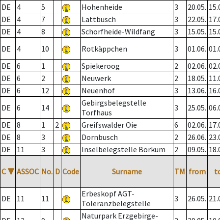
DE
4
5
Hohenheide
3
20.05.
15.
DE
4
7
Lattbusch
3
22.05.
17.
DE
4
8
Schorfheide-Wildfang
3
15.05.
15.
DE
4
10
Rotkäppchen
3
01.06.
01.
DE
6
1
Spiekeroog
2
02.06.
02.
DE
6
2
Neuwerk
2
18.05.
11.
DE
6
12
Neuenhof
3
13.06.
16.
Gebirgsbelegstelle
DE
6
14
3
25.05.
06.
Torfhaus
DE
8
1
2
Greifswalder Oie
6
02.06.
17.
DE
8
3
Dornbusch
2
26.06.
23.
DE
11
3
Inselbelegstelle Borkum
2
09.05.
18.
C
▼
ASSOC
No.
D
Code
Surname
TM
from
t
Erbeskopf AGT-
DE
11
11
3
26.05.
21.
Toleranzbelegstelle
Naturpark Erzgebirge-