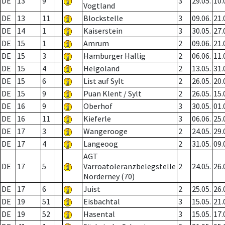
DE
13
9
3
29.05.
10.
Vogtland
DE
13
11
Blockstelle
3
09.06.
21.
DE
14
1
Kaiserstein
3
30.05.
27.
DE
15
1
Amrum
2
09.06.
21.
DE
15
3
Hamburger Hallig
2
06.06.
11.
DE
15
4
Helgoland
2
13.05.
31.
DE
15
6
List auf Sylt
2
26.05.
20.
DE
15
9
Puan Klent / Sylt
2
26.05.
15.
DE
16
9
Oberhof
3
30.05.
01.
DE
16
11
Kieferle
3
06.06.
25.
DE
17
3
Wangerooge
2
24.05.
29.
DE
17
4
Langeoog
2
31.05.
09.
AGT
DE
17
5
Varroatoleranzbelegstelle
2
24.05.
26.
Norderney (70)
DE
17
6
Juist
2
25.05.
26.
DE
19
51
Eisbachtal
3
15.05.
21.
DE
19
52
Hasental
3
15.05.
17.