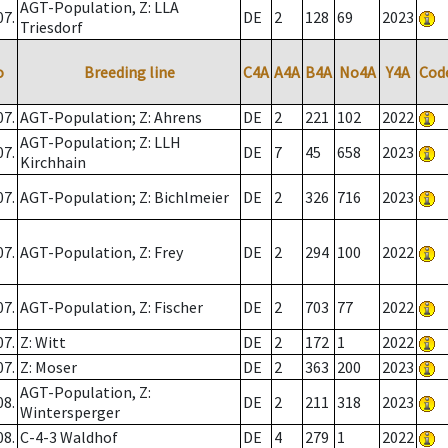
AGT-Population, Z: LLA
07.
DE
2
128
69
2023
Triesdorf
o
Breeding line
C4A
A4A
B4A
No4A
Y4A
Cod
07.
AGT-Population; Z: Ahrens
DE
2
221
102
2022
AGT-Population; Z: LLH
07.
DE
7
45
658
2023
Kirchhain
07.
AGT-Population; Z: Bichlmeier
DE
2
326
716
2023
07.
AGT-Population, Z: Frey
DE
2
294
100
2022
07.
AGT-Population, Z: Fischer
DE
2
703
77
2022
07.
Z: Witt
DE
2
172
1
2022
07.
Z: Moser
DE
2
363
200
2023
AGT-Population, Z:
08.
DE
2
211
318
2023
Wintersperger
08.
C-4-3 Waldhof
DE
4
279
1
2022