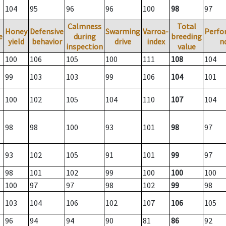
104
95
96
96
100
98
97
Calmness
Total
Honey
Defensive
Swarming
Varroa-
Perfo
e
during
breeding
yield
behavior
drive
index
n
inspection
value
100
106
105
100
111
108
104
99
103
103
99
106
104
101
100
102
105
104
110
107
104
98
98
100
93
101
98
97
93
102
105
91
101
99
97
98
101
102
99
100
100
100
100
97
97
98
102
99
98
103
104
106
102
107
106
105
96
94
94
90
81
86
92