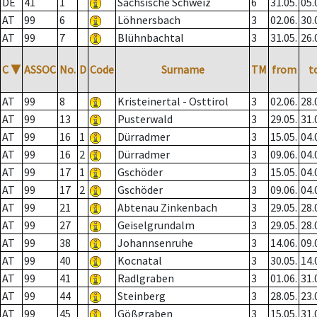
DE
41
1
Sächsische Schweiz
6
31.05.
05.
AT
99
6
Löhnersbach
3
02.06.
30.
AT
99
7
Blühnbachtal
3
31.05.
26.
C
▼
ASSOC
No.
D
Code
Surname
TM
from
t
AT
99
8
Kristeinertal - Osttirol
3
02.06.
28.
AT
99
13
Pusterwald
3
29.05.
31.
AT
99
16
1
Dürradmer
3
15.05.
04.
AT
99
16
2
Dürradmer
3
09.06.
04.
AT
99
17
1
Gschöder
3
15.05.
04.
AT
99
17
2
Gschöder
3
09.06.
04.
AT
99
21
Abtenau Zinkenbach
3
29.05.
28.
AT
99
27
Geiselgrundalm
3
29.05.
28.
AT
99
38
Johannsenruhe
3
14.06.
09.
AT
99
40
Kocnatal
3
30.05.
14.
AT
99
41
Radlgraben
3
01.06.
31.
AT
99
44
Steinberg
3
28.05.
23.
AT
99
45
Gößgraben
3
15.05.
31.