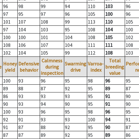
96
98
99
94
110
103
96
97
95
97
96
105
100
96
101
107
108
99
113
110
105
97
104
103
95
108
104
100
100
100
101
104
108
105
102
108
106
107
104
111
111
108
102
104
105
99
112
108
103
Calmness
Total
Honey
Defensive
Swarming
Varroa-
Perfo
e
during
breeding
yield
behavior
drive
index
n
inspection
value
100
93
96
95
98
96
95
89
88
87
92
95
89
87
86
93
93
93
95
91
90
90
93
94
90
95
91
90
100
93
96
95
98
96
95
92
91
93
93
100
94
91
91
87
88
92
95
90
87
87
87
89
92
95
89
86