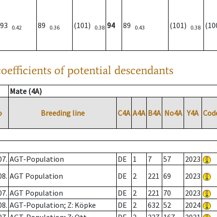
93
89
(101)
94
89
(101)
(1
0.42
0.36
0.38
0.43
0.38
oefficients of potential descendants
Mate (4A)
o
Breeding line
C4A
A4A
B4A
No4A
Y4A
Cod
07.
AGT-Population
DE
1
7
57
2023
08.
AGT Population
DE
2
221
69
2023
07.
AGT Population
DE
2
221
70
2023
08.
AGT-Population; Z: Köpke
DE
2
632
52
2024