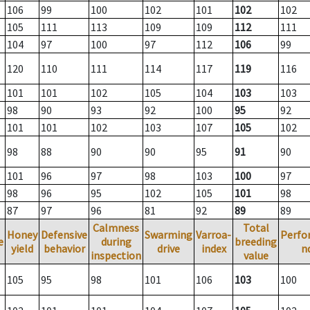
106
99
100
102
101
102
102
105
111
113
109
109
112
111
104
97
100
97
112
106
99
120
110
111
114
117
119
116
101
101
102
105
104
103
103
98
90
93
92
100
95
92
101
101
102
103
107
105
102
98
88
90
90
95
91
90
101
96
97
98
103
100
97
98
96
95
102
105
101
98
87
97
96
81
92
89
89
Calmness
Total
Honey
Defensive
Swarming
Varroa-
Perfo
e
during
breeding
yield
behavior
drive
index
n
inspection
value
105
95
98
101
106
103
100