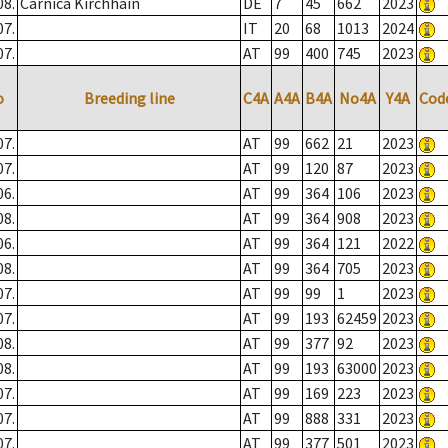
08.
Carnica Kirchhain
DE
7
45
662
2023
07.
IT
20
68
1013
2024
07.
AT
99
400
745
2023
o
Breeding line
C4A
A4A
B4A
No4A
Y4A
Cod
07.
AT
99
662
21
2023
07.
AT
99
120
87
2023
06.
AT
99
364
106
2023
08.
AT
99
364
908
2023
06.
AT
99
364
121
2022
08.
AT
99
364
705
2023
07.
AT
99
99
1
2023
07.
AT
99
193
62459
2023
08.
AT
99
377
92
2023
08.
AT
99
193
63000
2023
07.
AT
99
169
223
2023
07.
AT
99
888
331
2023
07.
AT
99
377
501
2023