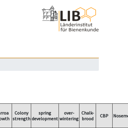
rroa
Colony
spring
over-
Chalk-
CBP
Nosemo
owth
strength
development
wintering
brood