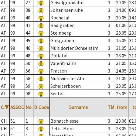
AT
99
27
Geiselgrundalm
3
29.05.
28.
AT
99
38
Johannsenruhe
3
14.06.
09.
AT
99
40
Kocnatal
3
30.05.
14.
AT
99
41
Radlgraben
3
01.06.
31.
AT
99
44
Steinberg
3
28.05.
23.
AT
99
45
Gößgraben
3
15.05.
31.
AT
99
46
Mühldorfer Ochsenalm
3
31.05.
15.
AT
99
48
Pöllatal
3
28.05.
31.
AT
99
50
Valentinalm
3
31.05.
15.
AT
99
56
Tratten
3
14.05.
16.
AT
99
58
Mühlviertler Alm
3
21.05.
30.
AT
99
59
Scheiterboden
3
23.05.
15.
AT
99
98
Seetal
3
25.05.
27.
C
▼
ASSOC
No.
D
Code
Surname
TM
from
t
CH
51
1
Bonatchiesse
3
13.06.
01.
CH
51
3
Petit-Mont
3
23.05.
26.