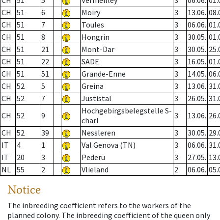
CH
51
5
Vermeilley
3
06.06.
01.
CH
51
6
Moiry
3
13.06.
08.
CH
51
7
Toules
3
06.06.
01.
CH
51
8
Hongrin
3
30.05.
01.
CH
51
21
Mont-Dar
3
30.05.
25.
CH
51
22
SADE
3
16.05.
01.
CH
51
51
Grande-Enne
3
14.05.
06.
CH
52
5
Greina
3
13.06.
31.
CH
52
7
Justistal
3
26.05.
31.
Hochgebirgsbelegstelle S-
CH
52
9
3
13.06.
26.
charl
CH
52
39
Nessleren
3
30.05.
29.
IT
4
1
Val Genova (TN)
3
06.06.
31.
IT
20
3
Pederü
3
27.05.
13.
NL
55
2
Vlieland
2
06.06.
05.
Notice
The inbreeding coefficient refers to the workers of the
planned colony. The inbreeding coefficient of the queen only