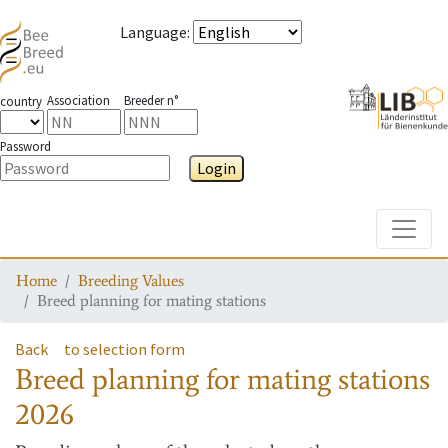
Language
:
Association
Breeder n°
country
Password
Login
Toggle
Home
Breeding Values
Breed planning for mating stations
Back
to selection form
Breed planning for mating stations
2026