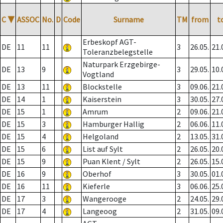
C
▼
ASSOC
No.
D
Code
Surname
TM
from
t
Erbeskopf AGT-
DE
11
11
3
26.05.
21.
Toleranzbelegstelle
Naturpark Erzgebirge-
DE
13
9
3
29.05.
10.
Vogtland
DE
13
11
Blockstelle
3
09.06.
21.
DE
14
1
Kaiserstein
3
30.05.
27.
DE
15
1
Amrum
2
09.06.
21.
DE
15
3
Hamburger Hallig
2
06.06.
11.
DE
15
4
Helgoland
2
13.05.
31.
DE
15
6
List auf Sylt
2
26.05.
20.
DE
15
9
Puan Klent / Sylt
2
26.05.
15.
DE
16
9
Oberhof
3
30.05.
01.
DE
16
11
Kieferle
3
06.06.
25.
DE
17
3
Wangerooge
2
24.05.
29.
DE
17
4
Langeoog
2
31.05.
09.