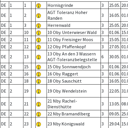
DE
1
1
Hornisgrinde
3
25.05.
20.
AGT Toleranz Hoher
DE
1
2
3
16.05.
01.
Randen
DE
1
3
Herrenwald
3
25.05.
20.
DE
2
10
10 Oby. Unterwieser Wald
3
01.06.
15.
DE
2
11
11 Oby. Freisinger Moos
3
15.05.
31.
DE
2
12
12 Oby. Pfaffenkopf
3
27.05.
01.
13 Oby. An den 3 Wassern
DE
2
13
6
30.05.
01.
AGT-Toleranzbelegstelle
DE
2
15
15 Oby. Sonnwendjoch
3
01.06.
20.
DE
2
16
16 Oby. Raggert
3
01.06.
01.
DE
2
18
18 Oby. Sauschütt
3
16.05.
01.
DE
2
19
19 Oby. Wendelstein
3
22.05.
31.
21 Nby. Rachel-
DE
2
21
3
13.05.
08.
Diensthütte
DE
2
22
22 Nby Bramandlberg
3
09.05.
25.
DE
2
23
23 Nby Königswald
3
29.04.
15.