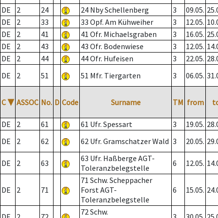
DE
2
24
24 Nby Schellenberg
3
09.05.
25.
DE
2
33
33 Opf. Am Kühweiher
3
12.05.
10.
DE
2
41
41 Ofr. Michaelsgraben
3
16.05.
25.
DE
2
43
43 Ofr. Bodenwiese
3
12.05.
14.
DE
2
44
44 Ofr. Hufeisen
3
22.05.
28.
DE
2
51
51 Mfr. Tiergarten
3
06.05.
31.
C
▼
ASSOC
No.
D
Code
Surname
TM
from
t
DE
2
61
61 Ufr. Spessart
3
19.05.
28.
DE
2
62
62 Ufr. Gramschatzer Wald
3
20.05.
29.
63 Ufr. Haßberge AGT-
DE
2
63
6
12.05.
14.
Toleranzbelegstelle
71 Schw. Scheppacher
DE
2
71
Forst AGT-
6
15.05.
24.
Toleranzbelegstelle
72 Schw.
DE
2
72
3
30.05.
25.