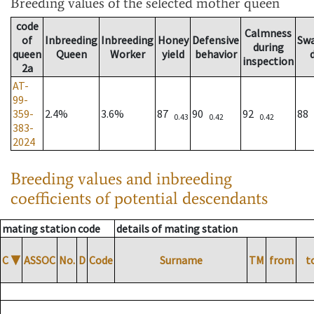
Breeding values
of the selected mother queen
code
Calmness
of
Inbreeding
Inbreeding
Honey
Defensive
Sw
during
queen
Queen
Worker
yield
behavior
inspection
2a
AT-
99-
359-
2.4%
3.6%
87
90
92
88
0.43
0.42
0.42
383-
2024
Breeding values and inbreeding
coefficients of potential descendants
mating station code
details of mating station
C
▼
ASSOC
No.
D
Code
Surname
TM
from
t