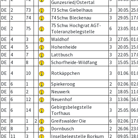
Gunzesried/Ostertal
DE
2
73
73 Schw. Giebelhaus
3
30.05.
25.
DE
2
74
74 Schw. Bleckenau
3
29.05.
17.
75 Schw. Hochgrat AGT-
DE
2
75
6
23.05.
01.
Toleranzbelegstelle
DE
4
3
Waldhof
3
27.05.
01.
DE
4
5
Hohenheide
3
20.05.
15.
DE
4
7
Lattbusch
3
22.05.
17.
DE
4
8
Schorfheide-Wildfang
3
15.05.
15.
DE
4
10
Rotkäppchen
3
01.06.
01.
DE
6
1
Spiekeroog
2
02.06.
02.
DE
6
2
Neuwerk
2
18.05.
11.
DE
6
12
Neuenhof
3
13.06.
16.
Gebirgsbelegstelle
DE
6
14
3
25.05.
06.
Torfhaus
DE
8
1
2
Greifswalder Oie
6
02.06.
17.
DE
8
3
Dornbusch
2
26.06.
23.
DE
11
3
Inselbelegstelle Borkum
2
09.05.
18.