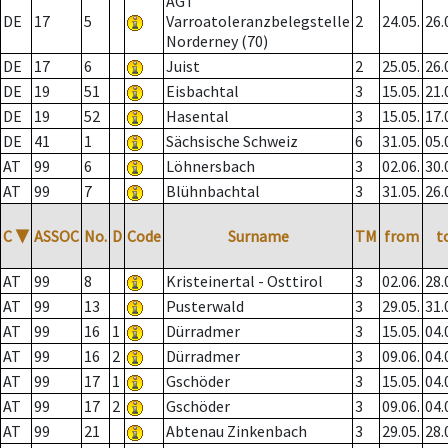
AGT
DE
17
5
Varroatoleranzbelegstelle
2
24.05.
26.
Norderney (70)
DE
17
6
Juist
2
25.05.
26.
DE
19
51
Eisbachtal
3
15.05.
21.
DE
19
52
Hasental
3
15.05.
17.
DE
41
1
Sächsische Schweiz
6
31.05.
05.
AT
99
6
Löhnersbach
3
02.06.
30.
AT
99
7
Blühnbachtal
3
31.05.
26.
C
▼
ASSOC
No.
D
Code
Surname
TM
from
t
AT
99
8
Kristeinertal - Osttirol
3
02.06.
28.
AT
99
13
Pusterwald
3
29.05.
31.
AT
99
16
1
Dürradmer
3
15.05.
04.
AT
99
16
2
Dürradmer
3
09.06.
04.
AT
99
17
1
Gschöder
3
15.05.
04.
AT
99
17
2
Gschöder
3
09.06.
04.
AT
99
21
Abtenau Zinkenbach
3
29.05.
28.