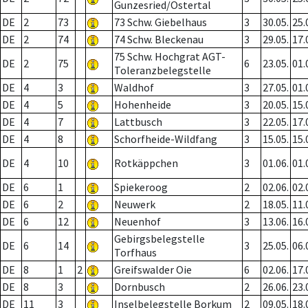
Gunzesried/Ostertal
DE
2
73
73 Schw. Giebelhaus
3
30.05.
25.
DE
2
74
74 Schw. Bleckenau
3
29.05.
17.
75 Schw. Hochgrat AGT-
DE
2
75
6
23.05.
01.
Toleranzbelegstelle
DE
4
3
Waldhof
3
27.05.
01.
DE
4
5
Hohenheide
3
20.05.
15.
DE
4
7
Lattbusch
3
22.05.
17.
DE
4
8
Schorfheide-Wildfang
3
15.05.
15.
DE
4
10
Rotkäppchen
3
01.06.
01.
DE
6
1
Spiekeroog
2
02.06.
02.
DE
6
2
Neuwerk
2
18.05.
11.
DE
6
12
Neuenhof
3
13.06.
16.
Gebirgsbelegstelle
DE
6
14
3
25.05.
06.
Torfhaus
DE
8
1
2
Greifswalder Oie
6
02.06.
17.
DE
8
3
Dornbusch
2
26.06.
23.
DE
11
3
Inselbelegstelle Borkum
2
09.05.
18.