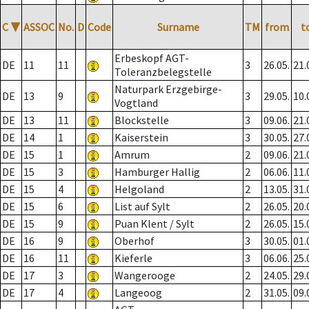
C
▼
ASSOC
No.
D
Code
Surname
TM
from
t
Erbeskopf AGT-
DE
11
11
3
26.05.
21.
Toleranzbelegstelle
Naturpark Erzgebirge-
DE
13
9
3
29.05.
10.
Vogtland
DE
13
11
Blockstelle
3
09.06.
21.
DE
14
1
Kaiserstein
3
30.05.
27.
DE
15
1
Amrum
2
09.06.
21.
DE
15
3
Hamburger Hallig
2
06.06.
11.
DE
15
4
Helgoland
2
13.05.
31.
DE
15
6
List auf Sylt
2
26.05.
20.
DE
15
9
Puan Klent / Sylt
2
26.05.
15.
DE
16
9
Oberhof
3
30.05.
01.
DE
16
11
Kieferle
3
06.06.
25.
DE
17
3
Wangerooge
2
24.05.
29.
DE
17
4
Langeoog
2
31.05.
09.