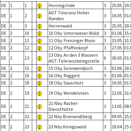
DE
1
1
Hornisgrinde
3
25.05.
20.
AGT Toleranz Hoher
DE
1
2
3
16.05.
01.
Randen
DE
1
3
Herrenwald
3
25.05.
20.
DE
2
10
10 Oby. Unterwieser Wald
3
01.06.
15.
DE
2
11
11 Oby. Freisinger Moos
3
15.05.
31.
DE
2
12
12 Oby. Pfaffenkopf
3
27.05.
01.
13 Oby. An den 3 Wassern
DE
2
13
6
30.05.
01.
AGT-Toleranzbelegstelle
DE
2
15
15 Oby. Sonnwendjoch
3
01.06.
20.
DE
2
16
16 Oby. Raggert
3
01.06.
01.
DE
2
18
18 Oby. Sauschütt
3
16.05.
01.
DE
2
19
19 Oby. Wendelstein
3
22.05.
31.
21 Nby. Rachel-
DE
2
21
3
13.05.
08.
Diensthütte
DE
2
22
22 Nby Bramandlberg
3
09.05.
25.
DE
2
23
23 Nby Königswald
3
29.04.
15.