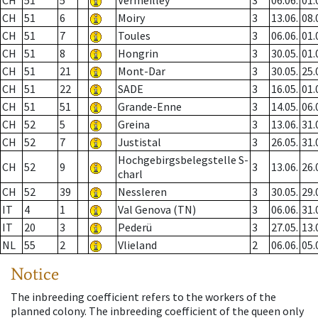
CH
51
5
Vermeilley
3
06.06.
01.
CH
51
6
Moiry
3
13.06.
08.
CH
51
7
Toules
3
06.06.
01.
CH
51
8
Hongrin
3
30.05.
01.
CH
51
21
Mont-Dar
3
30.05.
25.
CH
51
22
SADE
3
16.05.
01.
CH
51
51
Grande-Enne
3
14.05.
06.
CH
52
5
Greina
3
13.06.
31.
CH
52
7
Justistal
3
26.05.
31.
Hochgebirgsbelegstelle S-
CH
52
9
3
13.06.
26.
charl
CH
52
39
Nessleren
3
30.05.
29.
IT
4
1
Val Genova (TN)
3
06.06.
31.
IT
20
3
Pederü
3
27.05.
13.
NL
55
2
Vlieland
2
06.06.
05.
Notice
The inbreeding coefficient refers to the workers of the
planned colony. The inbreeding coefficient of the queen only