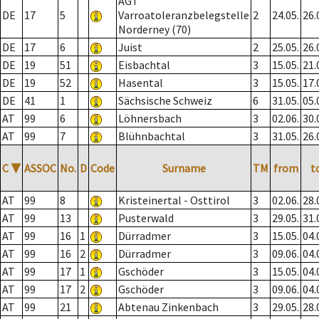
AGT
DE
17
5
Varroatoleranzbelegstelle
2
24.05.
26.
Norderney (70)
DE
17
6
Juist
2
25.05.
26.
DE
19
51
Eisbachtal
3
15.05.
21.
DE
19
52
Hasental
3
15.05.
17.
DE
41
1
Sächsische Schweiz
6
31.05.
05.
AT
99
6
Löhnersbach
3
02.06.
30.
AT
99
7
Blühnbachtal
3
31.05.
26.
C
▼
ASSOC
No.
D
Code
Surname
TM
from
t
AT
99
8
Kristeinertal - Osttirol
3
02.06.
28.
AT
99
13
Pusterwald
3
29.05.
31.
AT
99
16
1
Dürradmer
3
15.05.
04.
AT
99
16
2
Dürradmer
3
09.06.
04.
AT
99
17
1
Gschöder
3
15.05.
04.
AT
99
17
2
Gschöder
3
09.06.
04.
AT
99
21
Abtenau Zinkenbach
3
29.05.
28.