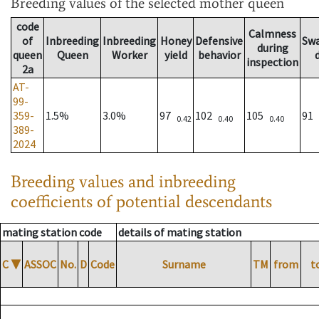
Breeding values
of the selected mother queen
code
Calmness
of
Inbreeding
Inbreeding
Honey
Defensive
Sw
during
queen
Queen
Worker
yield
behavior
inspection
2a
AT-
99-
359-
1.5%
3.0%
97
102
105
91
0.42
0.40
0.40
389-
2024
Breeding values and inbreeding
coefficients of potential descendants
mating station code
details of mating station
C
▼
ASSOC
No.
D
Code
Surname
TM
from
t