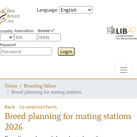
Language
:
Association
Breeder n°
country
Password
Login
Toggle
Home
Breeding Values
Breed planning for mating stations
Back
to selection form
Breed planning for mating stations
2026