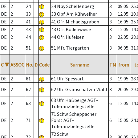
DE
2
24
24 Nby Schellenberg
3
09.05.
25.
DE
2
33
33 Opf. Am Kühweiher
3
12.05.
10.
DE
2
41
41 Ofr. Michaelsgraben
3
16.05.
25.
DE
2
43
43 Ofr. Bodenwiese
3
12.05.
14.
DE
2
44
44 Ofr. Hufeisen
3
22.05.
28.
DE
2
51
51 Mfr. Tiergarten
3
06.05.
31.
C
▼
ASSOC
No.
D
Code
Surname
TM
from
t
DE
2
61
61 Ufr. Spessart
3
19.05.
28.
DE
2
62
62 Ufr. Gramschatzer Wald
3
20.05.
29.
63 Ufr. Haßberge AGT-
DE
2
63
6
12.05.
14.
Toleranzbelegstelle
71 Schw. Scheppacher
DE
2
71
Forst AGT-
6
15.05.
24.
Toleranzbelegstelle
72 Schw.
DE
2
72
3
30.05.
25.