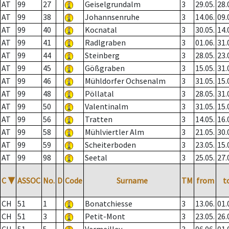
AT
99
27
Geiselgrundalm
3
29.05.
28.
AT
99
38
Johannsenruhe
3
14.06.
09.
AT
99
40
Kocnatal
3
30.05.
14.
AT
99
41
Radlgraben
3
01.06.
31.
AT
99
44
Steinberg
3
28.05.
23.
AT
99
45
Gößgraben
3
15.05.
31.
AT
99
46
Mühldorfer Ochsenalm
3
31.05.
15.
AT
99
48
Pöllatal
3
28.05.
31.
AT
99
50
Valentinalm
3
31.05.
15.
AT
99
56
Tratten
3
14.05.
16.
AT
99
58
Mühlviertler Alm
3
21.05.
30.
AT
99
59
Scheiterboden
3
23.05.
15.
AT
99
98
Seetal
3
25.05.
27.
C
▼
ASSOC
No.
D
Code
Surname
TM
from
t
CH
51
1
Bonatchiesse
3
13.06.
01.
CH
51
3
Petit-Mont
3
23.05.
26.