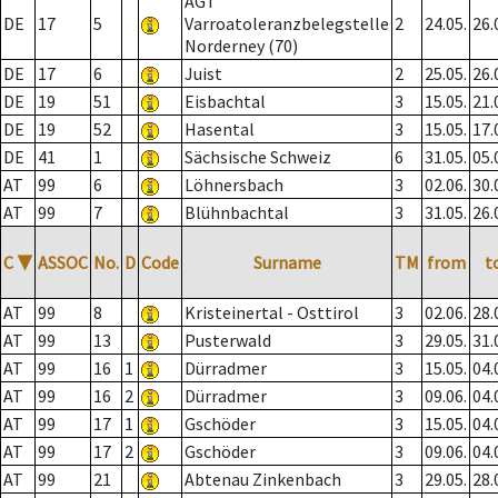
AGT
DE
17
5
Varroatoleranzbelegstelle
2
24.05.
26.
Norderney (70)
DE
17
6
Juist
2
25.05.
26.
DE
19
51
Eisbachtal
3
15.05.
21.
DE
19
52
Hasental
3
15.05.
17.
DE
41
1
Sächsische Schweiz
6
31.05.
05.
AT
99
6
Löhnersbach
3
02.06.
30.
AT
99
7
Blühnbachtal
3
31.05.
26.
C
▼
ASSOC
No.
D
Code
Surname
TM
from
t
AT
99
8
Kristeinertal - Osttirol
3
02.06.
28.
AT
99
13
Pusterwald
3
29.05.
31.
AT
99
16
1
Dürradmer
3
15.05.
04.
AT
99
16
2
Dürradmer
3
09.06.
04.
AT
99
17
1
Gschöder
3
15.05.
04.
AT
99
17
2
Gschöder
3
09.06.
04.
AT
99
21
Abtenau Zinkenbach
3
29.05.
28.