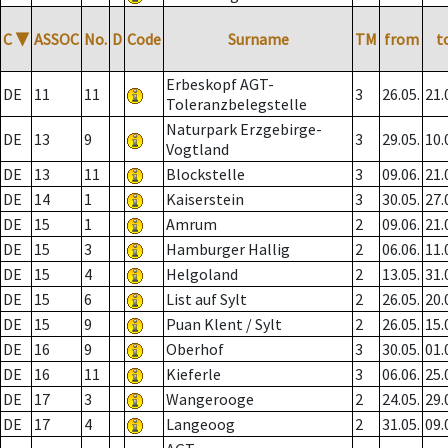
C
▼
ASSOC
No.
D
Code
Surname
TM
from
t
Erbeskopf AGT-
DE
11
11
3
26.05.
21.
Toleranzbelegstelle
Naturpark Erzgebirge-
DE
13
9
3
29.05.
10.
Vogtland
DE
13
11
Blockstelle
3
09.06.
21.
DE
14
1
Kaiserstein
3
30.05.
27.
DE
15
1
Amrum
2
09.06.
21.
DE
15
3
Hamburger Hallig
2
06.06.
11.
DE
15
4
Helgoland
2
13.05.
31.
DE
15
6
List auf Sylt
2
26.05.
20.
DE
15
9
Puan Klent / Sylt
2
26.05.
15.
DE
16
9
Oberhof
3
30.05.
01.
DE
16
11
Kieferle
3
06.06.
25.
DE
17
3
Wangerooge
2
24.05.
29.
DE
17
4
Langeoog
2
31.05.
09.