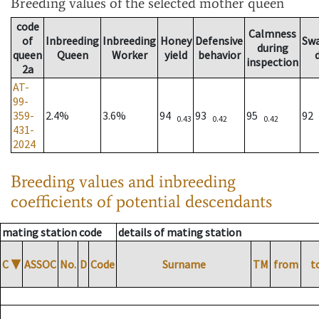
Breeding values
of the selected mother queen
code
Calmness
of
Inbreeding
Inbreeding
Honey
Defensive
Sw
during
queen
Queen
Worker
yield
behavior
inspection
2a
AT-
99-
359-
2.4%
3.6%
94
93
95
92
0.43
0.42
0.42
431-
2024
Breeding values and inbreeding
coefficients of potential descendants
mating station code
details of mating station
C
▼
ASSOC
No.
D
Code
Surname
TM
from
t