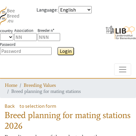
Language
:
Association
Breeder n°
country
Password
Login
Toggle
Home
Breeding Values
Breed planning for mating stations
Back
to selection form
Breed planning for mating stations
2026