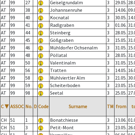
AT
99
27
Geiselgrundalm
3
29.05.
28.
AT
99
38
Johannsenruhe
3
14.06.
09.
AT
99
40
Kocnatal
3
30.05.
14.
AT
99
41
Radlgraben
3
01.06.
31.
AT
99
44
Steinberg
3
28.05.
23.
AT
99
45
Gößgraben
3
15.05.
31.
AT
99
46
Mühldorfer Ochsenalm
3
31.05.
15.
AT
99
48
Pöllatal
3
28.05.
31.
AT
99
50
Valentinalm
3
31.05.
15.
AT
99
56
Tratten
3
14.05.
16.
AT
99
58
Mühlviertler Alm
3
21.05.
30.
AT
99
59
Scheiterboden
3
23.05.
15.
AT
99
98
Seetal
3
25.05.
27.
C
▼
ASSOC
No.
D
Code
Surname
TM
from
t
CH
51
1
Bonatchiesse
3
13.06.
01.
CH
51
3
Petit-Mont
3
23.05.
26.