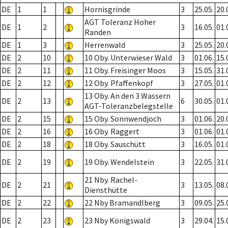
DE
1
1
Hornisgrinde
3
25.05.
20.
AGT Toleranz Hoher
DE
1
2
3
16.05.
01.
Randen
DE
1
3
Herrenwald
3
25.05.
20.
DE
2
10
10 Oby. Unterwieser Wald
3
01.06.
15.
DE
2
11
11 Oby. Freisinger Moos
3
15.05.
31.
DE
2
12
12 Oby. Pfaffenkopf
3
27.05.
01.
13 Oby. An den 3 Wassern
DE
2
13
6
30.05.
01.
AGT-Toleranzbelegstelle
DE
2
15
15 Oby. Sonnwendjoch
3
01.06.
20.
DE
2
16
16 Oby. Raggert
3
01.06.
01.
DE
2
18
18 Oby. Sauschütt
3
16.05.
01.
DE
2
19
19 Oby. Wendelstein
3
22.05.
31.
21 Nby. Rachel-
DE
2
21
3
13.05.
08.
Diensthütte
DE
2
22
22 Nby Bramandlberg
3
09.05.
25.
DE
2
23
23 Nby Königswald
3
29.04.
15.