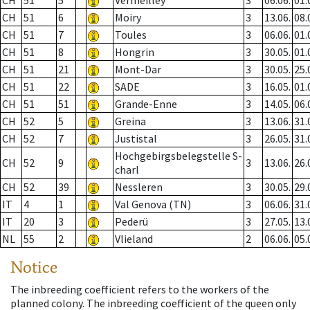
CH
51
5
Vermeilley
3
06.06.
01.
CH
51
6
Moiry
3
13.06.
08.
CH
51
7
Toules
3
06.06.
01.
CH
51
8
Hongrin
3
30.05.
01.
CH
51
21
Mont-Dar
3
30.05.
25.
CH
51
22
SADE
3
16.05.
01.
CH
51
51
Grande-Enne
3
14.05.
06.
CH
52
5
Greina
3
13.06.
31.
CH
52
7
Justistal
3
26.05.
31.
Hochgebirgsbelegstelle S-
CH
52
9
3
13.06.
26.
charl
CH
52
39
Nessleren
3
30.05.
29.
IT
4
1
Val Genova (TN)
3
06.06.
31.
IT
20
3
Pederü
3
27.05.
13.
NL
55
2
Vlieland
2
06.06.
05.
Notice
The inbreeding coefficient refers to the workers of the
planned colony. The inbreeding coefficient of the queen only