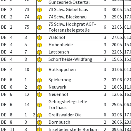
Gunzesried/Ostertal
DE
2
73
73 Schw. Giebelhaus
3
30.05.
25.
DE
2
74
74 Schw. Bleckenau
3
29.05.
17.
75 Schw. Hochgrat AGT-
DE
2
75
6
23.05.
01.
Toleranzbelegstelle
DE
4
3
Waldhof
3
27.05.
01.
DE
4
5
Hohenheide
3
20.05.
15.
DE
4
7
Lattbusch
3
22.05.
17.
DE
4
8
Schorfheide-Wildfang
3
15.05.
15.
DE
4
10
Rotkäppchen
3
01.06.
01.
DE
6
1
Spiekeroog
2
02.06.
02.
DE
6
2
Neuwerk
2
18.05.
11.
DE
6
12
Neuenhof
3
13.06.
16.
Gebirgsbelegstelle
DE
6
14
3
25.05.
06.
Torfhaus
DE
8
1
2
Greifswalder Oie
6
02.06.
17.
DE
8
3
Dornbusch
2
26.06.
23.
DE
11
3
Inselbelegstelle Borkum
2
09.05.
18.