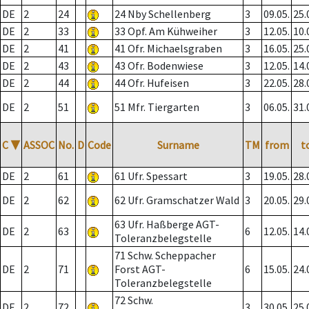
DE
2
24
24 Nby Schellenberg
3
09.05.
25.
DE
2
33
33 Opf. Am Kühweiher
3
12.05.
10.
DE
2
41
41 Ofr. Michaelsgraben
3
16.05.
25.
DE
2
43
43 Ofr. Bodenwiese
3
12.05.
14.
DE
2
44
44 Ofr. Hufeisen
3
22.05.
28.
DE
2
51
51 Mfr. Tiergarten
3
06.05.
31.
C
▼
ASSOC
No.
D
Code
Surname
TM
from
t
DE
2
61
61 Ufr. Spessart
3
19.05.
28.
DE
2
62
62 Ufr. Gramschatzer Wald
3
20.05.
29.
63 Ufr. Haßberge AGT-
DE
2
63
6
12.05.
14.
Toleranzbelegstelle
71 Schw. Scheppacher
DE
2
71
Forst AGT-
6
15.05.
24.
Toleranzbelegstelle
72 Schw.
DE
2
72
3
30.05.
25.