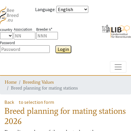
Language
:
Association
Breeder n°
country
Password
Login
Toggle
Home
Breeding Values
Breed planning for mating stations
Back
to selection form
Breed planning for mating stations
2026