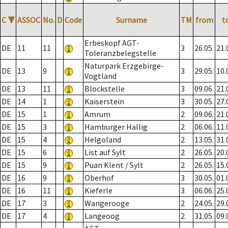
C
▼
ASSOC
No.
D
Code
Surname
TM
from
t
Erbeskopf AGT-
DE
11
11
3
26.05.
21.
Toleranzbelegstelle
Naturpark Erzgebirge-
DE
13
9
3
29.05.
10.
Vogtland
DE
13
11
Blockstelle
3
09.06.
21.
DE
14
1
Kaiserstein
3
30.05.
27.
DE
15
1
Amrum
2
09.06.
21.
DE
15
3
Hamburger Hallig
2
06.06.
11.
DE
15
4
Helgoland
2
13.05.
31.
DE
15
6
List auf Sylt
2
26.05.
20.
DE
15
9
Puan Klent / Sylt
2
26.05.
15.
DE
16
9
Oberhof
3
30.05.
01.
DE
16
11
Kieferle
3
06.06.
25.
DE
17
3
Wangerooge
2
24.05.
29.
DE
17
4
Langeoog
2
31.05.
09.