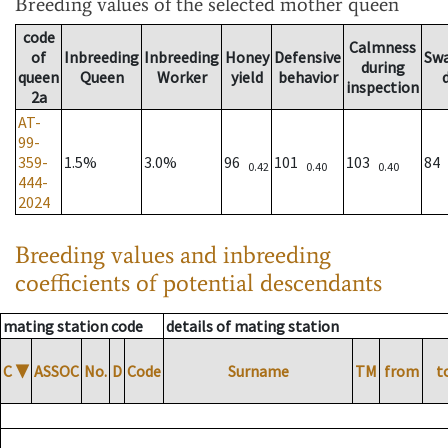
Breeding values
of the selected mother queen
code
Calmness
of
Inbreeding
Inbreeding
Honey
Defensive
Sw
during
queen
Queen
Worker
yield
behavior
inspection
2a
AT-
99-
359-
1.5%
3.0%
96
101
103
84
0.42
0.40
0.40
444-
2024
Breeding values and inbreeding
coefficients of potential descendants
mating station code
details of mating station
C
▼
ASSOC
No.
D
Code
Surname
TM
from
t