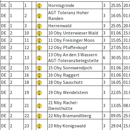
DE
1
1
Hornisgrinde
3
25.05.
20.
AGT Toleranz Hoher
DE
1
2
3
16.05.
01.
Randen
DE
1
3
Herrenwald
3
25.05.
20.
DE
2
10
10 Oby. Unterwieser Wald
3
01.06.
15.
DE
2
11
11 Oby. Freisinger Moos
3
15.05.
31.
DE
2
12
12 Oby. Pfaffenkopf
3
27.05.
01.
13 Oby. An den 3 Wassern
DE
2
13
6
30.05.
01.
AGT-Toleranzbelegstelle
DE
2
15
15 Oby. Sonnwendjoch
3
01.06.
20.
DE
2
16
16 Oby. Raggert
3
01.06.
01.
DE
2
18
18 Oby. Sauschütt
3
16.05.
01.
DE
2
19
19 Oby. Wendelstein
3
22.05.
31.
21 Nby. Rachel-
DE
2
21
3
13.05.
08.
Diensthütte
DE
2
22
22 Nby Bramandlberg
3
09.05.
25.
DE
2
23
23 Nby Königswald
3
29.04.
15.