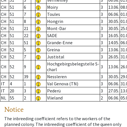
CH
51
5
Vermeilley
3
06.06.
01.
CH
51
6
Moiry
3
13.06.
08.
CH
51
7
Toules
3
06.06.
01.
CH
51
8
Hongrin
3
30.05.
01.
CH
51
21
Mont-Dar
3
30.05.
25.
CH
51
22
SADE
3
16.05.
01.
CH
51
51
Grande-Enne
3
14.05.
06.
CH
52
5
Greina
3
13.06.
31.
CH
52
7
Justistal
3
26.05.
31.
Hochgebirgsbelegstelle S-
CH
52
9
3
13.06.
26.
charl
CH
52
39
Nessleren
3
30.05.
29.
IT
4
1
Val Genova (TN)
3
06.06.
31.
IT
20
3
Pederü
3
27.05.
13.
NL
55
2
Vlieland
2
06.06.
05.
Notice
The inbreeding coefficient refers to the workers of the
planned colony. The inbreeding coefficient of the queen only