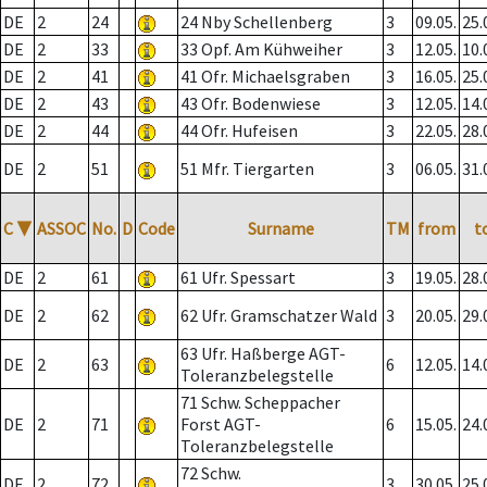
DE
2
24
24 Nby Schellenberg
3
09.05.
25.
DE
2
33
33 Opf. Am Kühweiher
3
12.05.
10.
DE
2
41
41 Ofr. Michaelsgraben
3
16.05.
25.
DE
2
43
43 Ofr. Bodenwiese
3
12.05.
14.
DE
2
44
44 Ofr. Hufeisen
3
22.05.
28.
DE
2
51
51 Mfr. Tiergarten
3
06.05.
31.
C
▼
ASSOC
No.
D
Code
Surname
TM
from
t
DE
2
61
61 Ufr. Spessart
3
19.05.
28.
DE
2
62
62 Ufr. Gramschatzer Wald
3
20.05.
29.
63 Ufr. Haßberge AGT-
DE
2
63
6
12.05.
14.
Toleranzbelegstelle
71 Schw. Scheppacher
DE
2
71
Forst AGT-
6
15.05.
24.
Toleranzbelegstelle
72 Schw.
DE
2
72
3
30.05.
25.