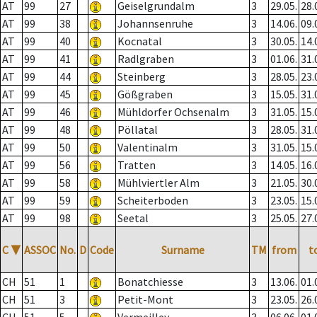
AT
99
27
Geiselgrundalm
3
29.05.
28.
AT
99
38
Johannsenruhe
3
14.06.
09.
AT
99
40
Kocnatal
3
30.05.
14.
AT
99
41
Radlgraben
3
01.06.
31.
AT
99
44
Steinberg
3
28.05.
23.
AT
99
45
Gößgraben
3
15.05.
31.
AT
99
46
Mühldorfer Ochsenalm
3
31.05.
15.
AT
99
48
Pöllatal
3
28.05.
31.
AT
99
50
Valentinalm
3
31.05.
15.
AT
99
56
Tratten
3
14.05.
16.
AT
99
58
Mühlviertler Alm
3
21.05.
30.
AT
99
59
Scheiterboden
3
23.05.
15.
AT
99
98
Seetal
3
25.05.
27.
C
▼
ASSOC
No.
D
Code
Surname
TM
from
t
CH
51
1
Bonatchiesse
3
13.06.
01.
CH
51
3
Petit-Mont
3
23.05.
26.