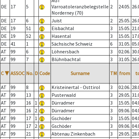
AGT
DE
17
5
Varroatoleranzbelegstelle
2
24.05.
26.
Norderney (70)
DE
17
6
Juist
2
25.05.
26.
DE
19
51
Eisbachtal
3
15.05.
21.
DE
19
52
Hasental
3
15.05.
17.
DE
41
1
Sächsische Schweiz
6
31.05.
05.
AT
99
6
Löhnersbach
3
02.06.
30.
AT
99
7
Blühnbachtal
3
31.05.
26.
C
▼
ASSOC
No.
D
Code
Surname
TM
from
t
AT
99
8
Kristeinertal - Osttirol
3
02.06.
28.
AT
99
13
Pusterwald
3
29.05.
31.
AT
99
16
1
Dürradmer
3
15.05.
04.
AT
99
16
2
Dürradmer
3
09.06.
04.
AT
99
17
1
Gschöder
3
15.05.
04.
AT
99
17
2
Gschöder
3
09.06.
04.
AT
99
21
Abtenau Zinkenbach
3
29.05.
28.