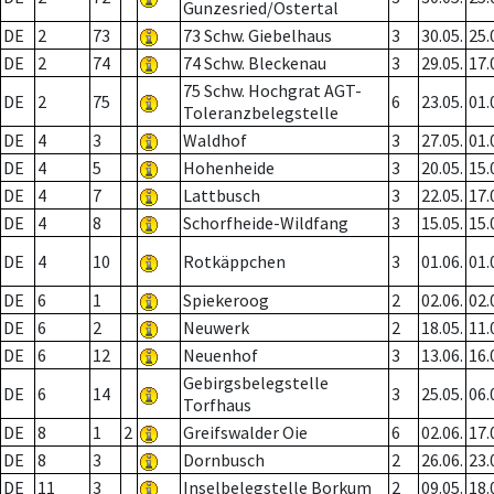
Gunzesried/Ostertal
DE
2
73
73 Schw. Giebelhaus
3
30.05.
25.
DE
2
74
74 Schw. Bleckenau
3
29.05.
17.
75 Schw. Hochgrat AGT-
DE
2
75
6
23.05.
01.
Toleranzbelegstelle
DE
4
3
Waldhof
3
27.05.
01.
DE
4
5
Hohenheide
3
20.05.
15.
DE
4
7
Lattbusch
3
22.05.
17.
DE
4
8
Schorfheide-Wildfang
3
15.05.
15.
DE
4
10
Rotkäppchen
3
01.06.
01.
DE
6
1
Spiekeroog
2
02.06.
02.
DE
6
2
Neuwerk
2
18.05.
11.
DE
6
12
Neuenhof
3
13.06.
16.
Gebirgsbelegstelle
DE
6
14
3
25.05.
06.
Torfhaus
DE
8
1
2
Greifswalder Oie
6
02.06.
17.
DE
8
3
Dornbusch
2
26.06.
23.
DE
11
3
Inselbelegstelle Borkum
2
09.05.
18.