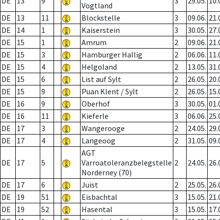
DE
13
9
3
29.05.
10.
Vogtland
DE
13
11
Blockstelle
3
09.06.
21.
DE
14
1
Kaiserstein
3
30.05.
27.
DE
15
1
Amrum
2
09.06.
21.
DE
15
3
Hamburger Hallig
2
06.06.
11.
DE
15
4
Helgoland
2
13.05.
31.
DE
15
6
List auf Sylt
2
26.05.
20.
DE
15
9
Puan Klent / Sylt
2
26.05.
15.
DE
16
9
Oberhof
3
30.05.
01.
DE
16
11
Kieferle
3
06.06.
25.
DE
17
3
Wangerooge
2
24.05.
29.
DE
17
4
Langeoog
2
31.05.
09.
AGT
DE
17
5
Varroatoleranzbelegstelle
2
24.05.
26.
Norderney (70)
DE
17
6
Juist
2
25.05.
26.
DE
19
51
Eisbachtal
3
15.05.
21.
DE
19
52
Hasental
3
15.05.
17.