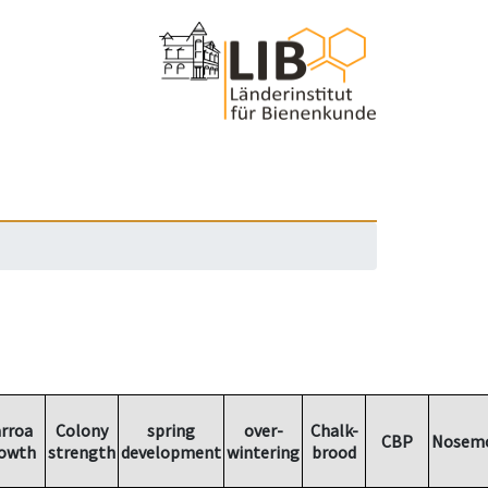
rroa
Colony
spring
over-
Chalk-
CBP
Nosemo
owth
strength
development
wintering
brood