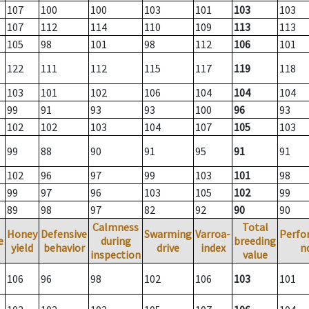
107
100
100
103
101
103
103
107
112
114
110
109
113
113
105
98
101
98
112
106
101
122
111
112
115
117
119
118
103
101
102
106
104
104
104
99
91
93
93
100
96
93
102
102
103
104
107
105
103
99
88
90
91
95
91
91
102
96
97
99
103
101
98
99
97
96
103
105
102
99
89
98
97
82
92
90
90
Calmness
Total
Honey
Defensive
Swarming
Varroa-
Perfo
e
during
breeding
yield
behavior
drive
index
n
inspection
value
106
96
98
102
106
103
101