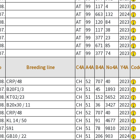
08.
AT
99
117
4
2023
07.
AT
99
663
132
2024
08.
AT
99
120
84
2023
07.
AT
99
117
38
2023
07.
AT
99
377
23
2023
08.
AT
99
671
85
2023
07.
AT
99
377
74
2023
o
Breeding line
C4A
A4A
B4A
No4A
Y4A
Cod
08.
CRP/48
CH
52
707
40
2023
07.
B20F1/3
CH
51
45
1893
2023
08.
KT02/23
CH
51
152
5652
2022
08.
B20x30 / 11
CH
51
36
3427
2022
08.
CRP/48
CH
52
707
40
2023
08.
KL 14 / 50
CH
51
91
4677
2023
07.
S91
CH
51
78
9810
2023
08.
GB10 / 22
CH
51
206
903
2024