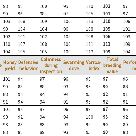
98
98
100
95
110
103
97
99
96
98
97
105
101
97
103
108
109
100
113
110
106
98
104
104
96
108
105
101
102
101
102
105
108
106
103
110
107
108
106
111
111
109
104
105
105
100
112
109
104
Calmness
Total
Honey
Defensive
Swarming
Varroa-
Perfo
e
during
breeding
yield
behavior
drive
index
n
inspection
value
101
94
97
96
98
97
96
90
88
88
93
95
90
88
88
94
94
94
95
92
91
91
94
94
91
95
92
91
101
94
97
96
98
97
96
93
92
94
94
100
95
92
93
88
88
93
95
90
89
88
88
89
93
95
90
88