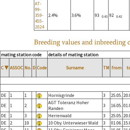
AT-
99-
359-
2.4%
3.6%
93
92
0.43
0.42
455-
2024
Breeding values and inbreeding c
mating station code
details of mating station
C
▼
ASSOC
No.
D
Code
Surname
TM
from
t
DE
1
1
Hornisgrinde
3
25.05.
20.
AGT Toleranz Hoher
DE
1
2
3
16.05.
01.
Randen
DE
1
3
Herrenwald
3
25.05.
20.
DE
2
10
10 Oby. Unterwieser Wald
3
01.06.
15.