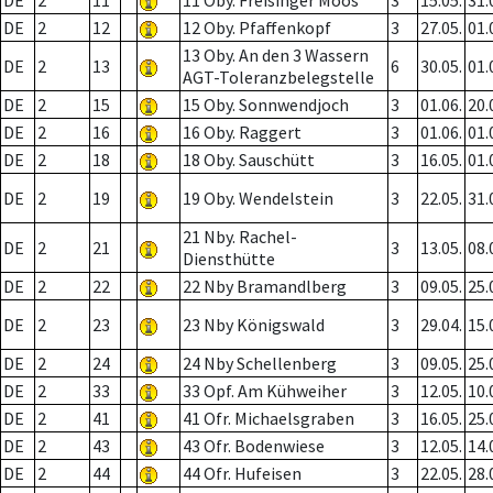
DE
2
11
11 Oby. Freisinger Moos
3
15.05.
31.
DE
2
12
12 Oby. Pfaffenkopf
3
27.05.
01.
13 Oby. An den 3 Wassern
DE
2
13
6
30.05.
01.
AGT-Toleranzbelegstelle
DE
2
15
15 Oby. Sonnwendjoch
3
01.06.
20.
DE
2
16
16 Oby. Raggert
3
01.06.
01.
DE
2
18
18 Oby. Sauschütt
3
16.05.
01.
DE
2
19
19 Oby. Wendelstein
3
22.05.
31.
21 Nby. Rachel-
DE
2
21
3
13.05.
08.
Diensthütte
DE
2
22
22 Nby Bramandlberg
3
09.05.
25.
DE
2
23
23 Nby Königswald
3
29.04.
15.
DE
2
24
24 Nby Schellenberg
3
09.05.
25.
DE
2
33
33 Opf. Am Kühweiher
3
12.05.
10.
DE
2
41
41 Ofr. Michaelsgraben
3
16.05.
25.
DE
2
43
43 Ofr. Bodenwiese
3
12.05.
14.
DE
2
44
44 Ofr. Hufeisen
3
22.05.
28.