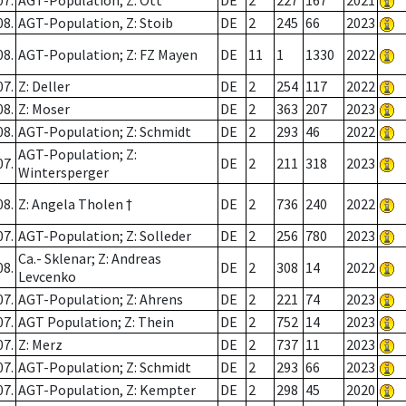
07.
AGT-Population; Z: Ott
DE
2
227
167
2021
08.
AGT-Population, Z: Stoib
DE
2
245
66
2023
08.
AGT-Population; Z: FZ Mayen
DE
11
1
1330
2022
07.
Z: Deller
DE
2
254
117
2022
08.
Z: Moser
DE
2
363
207
2023
08.
AGT-Population; Z: Schmidt
DE
2
293
46
2022
AGT-Population; Z:
07.
DE
2
211
318
2023
Wintersperger
08.
Z: Angela Tholen †
DE
2
736
240
2022
07.
AGT-Population; Z: Solleder
DE
2
256
780
2023
Ca.- Sklenar; Z: Andreas
08.
DE
2
308
14
2022
Levcenko
07.
AGT-Population; Z: Ahrens
DE
2
221
74
2023
07.
AGT Population; Z: Thein
DE
2
752
14
2023
07.
Z: Merz
DE
2
737
11
2023
07.
AGT-Population; Z: Schmidt
DE
2
293
66
2023
07.
AGT-Population, Z: Kempter
DE
2
298
45
2020