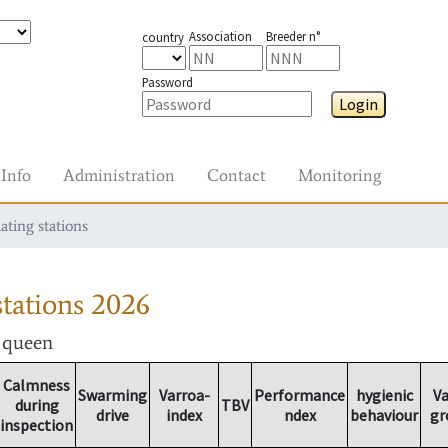
Association
Breeder n°
country
Password
Login
Info
Administration
Contact
Monitoring
ating stations
tations
2026
r queen
Calmness
Swarming
Varroa-
Performance
hygienic
Va
during
TBV
drive
index
ndex
behaviour
gr
inspection