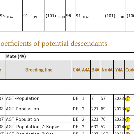
95
91
(101)
96
91
(101)
(1
0.42
0.39
0.38
0.43
0.38
oefficients of potential descendants
Mate (4A)
o
Breeding line
C4A
A4A
B4A
No4A
Y4A
Cod
07.
AGT-Population
DE
1
7
57
2023
08.
AGT Population
DE
2
221
69
2023
07.
AGT Population
DE
2
221
70
2023
08.
AGT-Population; Z: Köpke
DE
2
632
52
2024