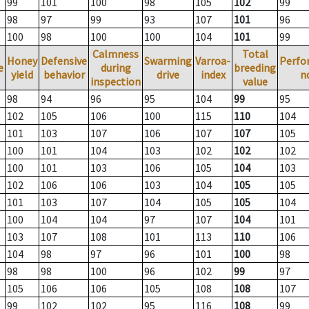
99
101
100
98
105
102
99
98
97
99
93
107
101
96
100
98
100
100
104
101
99
Calmness
Total
Honey
Defensive
Swarming
Varroa-
Perfo
e
during
breeding
yield
behavior
drive
index
n
inspection
value
98
94
96
95
104
99
95
102
105
106
100
115
110
104
101
103
107
106
107
107
105
100
101
104
103
102
102
102
100
101
103
106
105
104
103
102
106
106
103
104
105
105
101
103
107
104
105
105
104
100
104
104
97
107
104
101
103
107
108
101
113
110
106
104
98
97
96
101
100
98
98
98
100
96
102
99
97
105
106
106
105
108
108
107
99
102
102
95
116
108
99