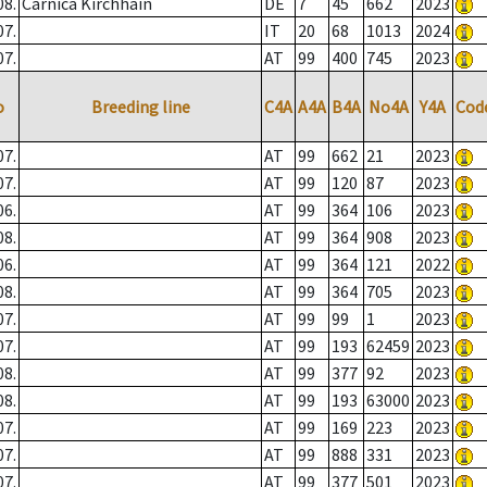
08.
Carnica Kirchhain
DE
7
45
662
2023
07.
IT
20
68
1013
2024
07.
AT
99
400
745
2023
o
Breeding line
C4A
A4A
B4A
No4A
Y4A
Cod
07.
AT
99
662
21
2023
07.
AT
99
120
87
2023
06.
AT
99
364
106
2023
08.
AT
99
364
908
2023
06.
AT
99
364
121
2022
08.
AT
99
364
705
2023
07.
AT
99
99
1
2023
07.
AT
99
193
62459
2023
08.
AT
99
377
92
2023
08.
AT
99
193
63000
2023
07.
AT
99
169
223
2023
07.
AT
99
888
331
2023
07.
AT
99
377
501
2023