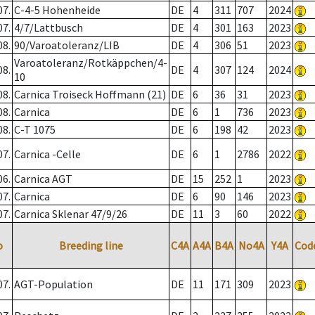
07.
C-4-5 Hohenheide
DE
4
311
707
2024
07.
4/7/Lattbusch
DE
4
301
163
2023
08.
90/Varoatoleranz/LIB
DE
4
306
51
2023
Varoatoleranz/Rotkäppchen/4-
08.
DE
4
307
124
2024
10
08.
Carnica Troiseck Hoffmann (21)
DE
6
36
31
2023
08.
Carnica
DE
6
1
736
2023
08.
C-T 1075
DE
6
198
42
2023
07.
Carnica -Celle
DE
6
1
2786
2022
06.
Carnica AGT
DE
15
252
1
2023
07.
Carnica
DE
6
90
146
2023
07.
Carnica Sklenar 47/9/26
DE
11
3
60
2022
o
Breeding line
C4A
A4A
B4A
No4A
Y4A
Cod
07.
AGT-Population
DE
11
171
309
2023