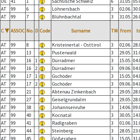
DE
41
1
Sächsische Schweiz
6
31.05.
05.
AT
99
6
Löhnersbach
3
02.06.
30.
AT
99
7
Blühnbachtal
3
31.05.
26.
C
▼
ASSOC
No.
D
Code
Surname
TM
from
t
AT
99
8
Kristeinertal - Osttirol
3
02.06.
28.
AT
99
13
Pusterwald
3
29.05.
31.
AT
99
16
1
Dürradmer
3
15.05.
04.
AT
99
16
2
Dürradmer
3
09.06.
04.
AT
99
17
1
Gschöder
3
15.05.
04.
AT
99
17
2
Gschöder
3
09.06.
04.
AT
99
21
Abtenau Zinkenbach
3
29.05.
28.
AT
99
27
Geiselgrundalm
3
29.05.
28.
AT
99
38
Johannsenruhe
3
14.06.
09.
AT
99
40
Kocnatal
3
30.05.
14.
AT
99
41
Radlgraben
3
01.06.
31.
AT
99
44
Steinberg
3
28.05.
23.
AT
99
45
Gößgraben
3
15.05.
31.