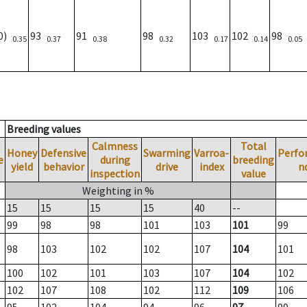
00)
93
91
98
103
102
98
0.35
0.37
0.38
0.32
0.17
0.14
0.05
Breeding values
Calmness
Total
Honey
Defensive
Swarming
Varroa-
Perfo
e
during
breeding
yield
behavior
drive
index
n
inspection
value
Weighting in %
15
15
15
15
40
--
99
98
98
101
103
101
99
98
103
102
102
107
104
101
100
102
101
103
107
104
102
102
107
108
102
112
109
106