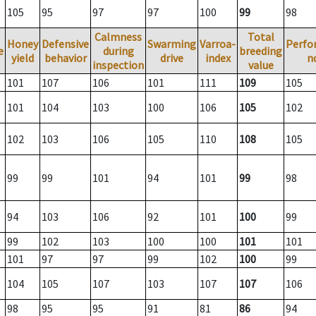
105
95
97
97
100
99
98
Calmness
Total
Honey
Defensive
Swarming
Varroa-
Perfo
e
during
breeding
yield
behavior
drive
index
n
inspection
value
101
107
106
101
111
109
105
101
104
103
100
106
105
102
102
103
106
105
110
108
105
99
99
101
94
101
99
98
94
103
106
92
101
100
99
99
102
103
100
100
101
101
101
97
97
99
102
100
99
104
105
107
103
107
107
106
98
95
95
91
81
86
94