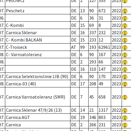
07.
Peschetz
DE
2
227
355
2023
07.
Peschetz
DE
13
90
672
2022
06.
DE
6
36
31
2023
07.
C-Kombi
DE
15
69
8
2022
07.
Carnica Sklenar
DE
16
337
232
2023
07.
C- Kombi BALKAN
DE
15
233
12
2022
07.
C-Troiseck
AT
99
193
62961
2023
08.
C- Varroatoleranz
DE
6
90
167
2023
08.
DE
2
293
66
2023
07.
DE
16
310
147
2023
07.
Carnica Selektionslinie LIB (90)
DE
6
90
170
2023
08.
Carnica-03 (40)
DE
17
208
49
2023
07.
Carnica Varroatoleranz (SMR)
DE
7
45
658
2023
07.
Carnica Sklenar 47/9/26 (13)
DE
14
21
1317
2022
07.
Carnica AGT
DE
19
346
803
2023
07.
Carnica
DE
2
266
231
2023