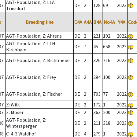
AGT-Population, Z: LLA
07.
DE
2
128
69
2023
Triesdorf
o
Breeding line
C4A
A4A
B4A
No4A
Y4A
Cod
07.
AGT-Population; Z: Ahrens
DE
2
221
102
2022
AGT-Population; Z: LLH
07.
DE
7
45
658
2023
Kirchhain
07.
AGT-Population; Z: Bichlmeier
DE
2
326
716
2023
07.
AGT-Population, Z: Frey
DE
2
294
100
2022
07.
AGT-Population, Z: Fischer
DE
2
703
77
2022
07.
Z: Witt
DE
2
172
1
2022
07.
Z: Moser
DE
2
363
200
2023
AGT-Population, Z:
08.
DE
2
211
318
2023
Wintersperger
08.
C-4-3 Waldhof
DE
4
279
1
2022