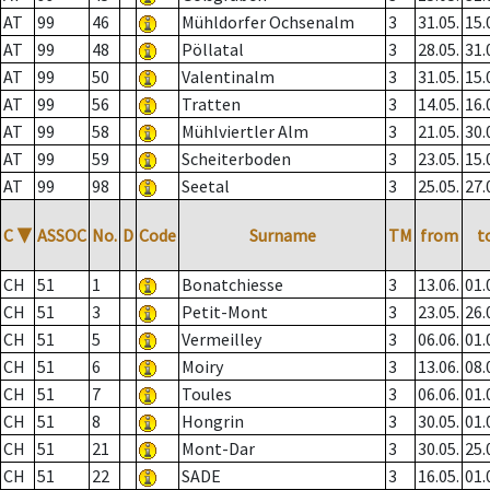
AT
99
46
Mühldorfer Ochsenalm
3
31.05.
15.
AT
99
48
Pöllatal
3
28.05.
31.
AT
99
50
Valentinalm
3
31.05.
15.
AT
99
56
Tratten
3
14.05.
16.
AT
99
58
Mühlviertler Alm
3
21.05.
30.
AT
99
59
Scheiterboden
3
23.05.
15.
AT
99
98
Seetal
3
25.05.
27.
C
▼
ASSOC
No.
D
Code
Surname
TM
from
t
CH
51
1
Bonatchiesse
3
13.06.
01.
CH
51
3
Petit-Mont
3
23.05.
26.
CH
51
5
Vermeilley
3
06.06.
01.
CH
51
6
Moiry
3
13.06.
08.
CH
51
7
Toules
3
06.06.
01.
CH
51
8
Hongrin
3
30.05.
01.
CH
51
21
Mont-Dar
3
30.05.
25.
CH
51
22
SADE
3
16.05.
01.