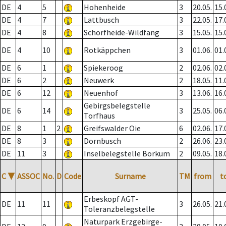
DE
4
5
Hohenheide
3
20.05.
15.
DE
4
7
Lattbusch
3
22.05.
17.
DE
4
8
Schorfheide-Wildfang
3
15.05.
15.
DE
4
10
Rotkäppchen
3
01.06.
01.
DE
6
1
Spiekeroog
2
02.06.
02.
DE
6
2
Neuwerk
2
18.05.
11.
DE
6
12
Neuenhof
3
13.06.
16.
Gebirgsbelegstelle
DE
6
14
3
25.05.
06.
Torfhaus
DE
8
1
2
Greifswalder Oie
6
02.06.
17.
DE
8
3
Dornbusch
2
26.06.
23.
DE
11
3
Inselbelegstelle Borkum
2
09.05.
18.
C
▼
ASSOC
No.
D
Code
Surname
TM
from
t
Erbeskopf AGT-
DE
11
11
3
26.05.
21.
Toleranzbelegstelle
Naturpark Erzgebirge-