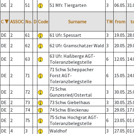
DE
2
51
51 Mfr. Tiergarten
3
06.05.
31.
C
▼
ASSOC
No.
D
Code
Surname
TM
from
t
DE
2
61
61 Ufr. Spessart
3
19.05.
28.
DE
2
62
62 Ufr. Gramschatzer Wald
3
20.05.
29.
63 Ufr. Haßberge AGT-
DE
2
63
6
12.05.
14.
Toleranzbelegstelle
71 Schw. Scheppacher
DE
2
71
Forst AGT-
6
15.05.
24.
Toleranzbelegstelle
72 Schw.
DE
2
72
3
30.05.
25.
Gunzesried/Ostertal
DE
2
73
73 Schw. Giebelhaus
3
30.05.
25.
DE
2
74
74 Schw. Bleckenau
3
29.05.
17.
75 Schw. Hochgrat AGT-
DE
2
75
6
23.05.
01.
Toleranzbelegstelle
DE
4
3
Waldhof
3
27.05.
01.