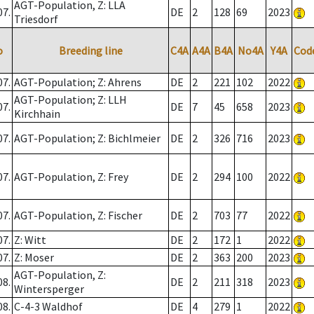
AGT-Population, Z: LLA
07.
DE
2
128
69
2023
Triesdorf
o
Breeding line
C4A
A4A
B4A
No4A
Y4A
Cod
07.
AGT-Population; Z: Ahrens
DE
2
221
102
2022
AGT-Population; Z: LLH
07.
DE
7
45
658
2023
Kirchhain
07.
AGT-Population; Z: Bichlmeier
DE
2
326
716
2023
07.
AGT-Population, Z: Frey
DE
2
294
100
2022
07.
AGT-Population, Z: Fischer
DE
2
703
77
2022
07.
Z: Witt
DE
2
172
1
2022
07.
Z: Moser
DE
2
363
200
2023
AGT-Population, Z:
08.
DE
2
211
318
2023
Wintersperger
08.
C-4-3 Waldhof
DE
4
279
1
2022