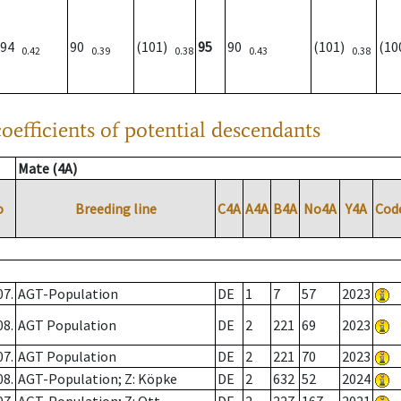
94
90
(101)
95
90
(101)
(1
0.42
0.39
0.38
0.43
0.38
oefficients of potential descendants
Mate (4A)
o
Breeding line
C4A
A4A
B4A
No4A
Y4A
Cod
07.
AGT-Population
DE
1
7
57
2023
08.
AGT Population
DE
2
221
69
2023
07.
AGT Population
DE
2
221
70
2023
08.
AGT-Population; Z: Köpke
DE
2
632
52
2024