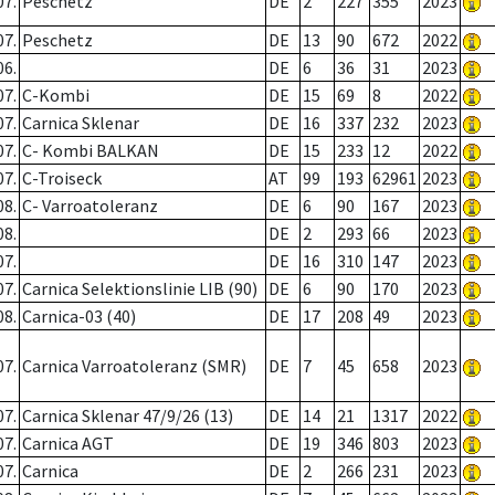
07.
Peschetz
DE
2
227
355
2023
07.
Peschetz
DE
13
90
672
2022
06.
DE
6
36
31
2023
07.
C-Kombi
DE
15
69
8
2022
07.
Carnica Sklenar
DE
16
337
232
2023
07.
C- Kombi BALKAN
DE
15
233
12
2022
07.
C-Troiseck
AT
99
193
62961
2023
08.
C- Varroatoleranz
DE
6
90
167
2023
08.
DE
2
293
66
2023
07.
DE
16
310
147
2023
07.
Carnica Selektionslinie LIB (90)
DE
6
90
170
2023
08.
Carnica-03 (40)
DE
17
208
49
2023
07.
Carnica Varroatoleranz (SMR)
DE
7
45
658
2023
07.
Carnica Sklenar 47/9/26 (13)
DE
14
21
1317
2022
07.
Carnica AGT
DE
19
346
803
2023
07.
Carnica
DE
2
266
231
2023