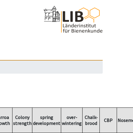
rroa
Colony
spring
over-
Chalk-
CBP
Nosemo
owth
strength
development
wintering
brood