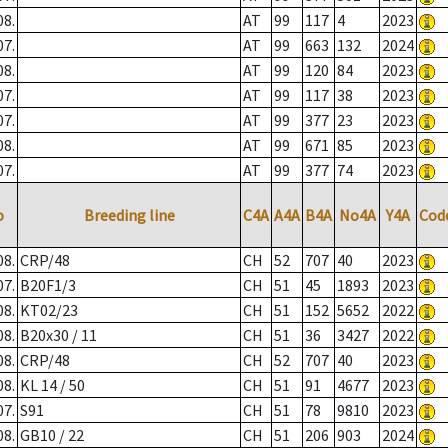
08.
AT
99
117
4
2023
07.
AT
99
663
132
2024
08.
AT
99
120
84
2023
07.
AT
99
117
38
2023
07.
AT
99
377
23
2023
08.
AT
99
671
85
2023
07.
AT
99
377
74
2023
o
Breeding line
C4A
A4A
B4A
No4A
Y4A
Cod
08.
CRP/48
CH
52
707
40
2023
07.
B20F1/3
CH
51
45
1893
2023
08.
KT02/23
CH
51
152
5652
2022
08.
B20x30 / 11
CH
51
36
3427
2022
08.
CRP/48
CH
52
707
40
2023
08.
KL 14 / 50
CH
51
91
4677
2023
07.
S91
CH
51
78
9810
2023
08.
GB10 / 22
CH
51
206
903
2024