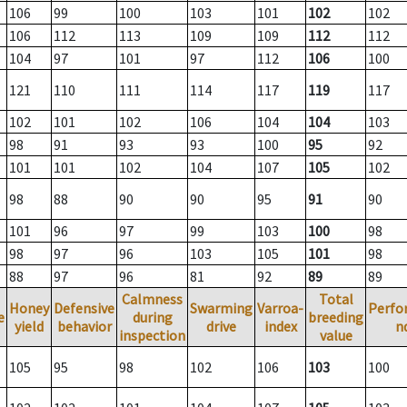
106
99
100
103
101
102
102
106
112
113
109
109
112
112
104
97
101
97
112
106
100
121
110
111
114
117
119
117
102
101
102
106
104
104
103
98
91
93
93
100
95
92
101
101
102
104
107
105
102
98
88
90
90
95
91
90
101
96
97
99
103
100
98
98
97
96
103
105
101
98
88
97
96
81
92
89
89
Calmness
Total
Honey
Defensive
Swarming
Varroa-
Perfo
e
during
breeding
yield
behavior
drive
index
n
inspection
value
105
95
98
102
106
103
100