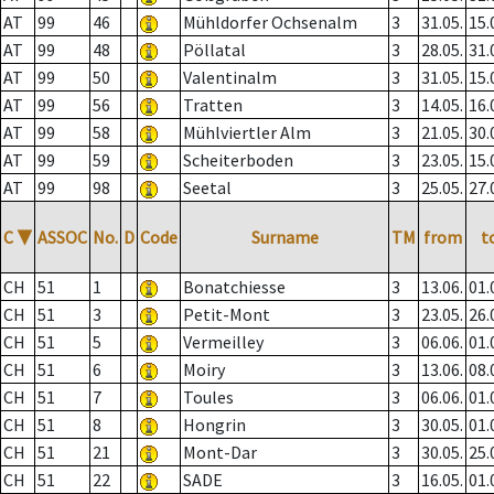
AT
99
46
Mühldorfer Ochsenalm
3
31.05.
15.
AT
99
48
Pöllatal
3
28.05.
31.
AT
99
50
Valentinalm
3
31.05.
15.
AT
99
56
Tratten
3
14.05.
16.
AT
99
58
Mühlviertler Alm
3
21.05.
30.
AT
99
59
Scheiterboden
3
23.05.
15.
AT
99
98
Seetal
3
25.05.
27.
C
▼
ASSOC
No.
D
Code
Surname
TM
from
t
CH
51
1
Bonatchiesse
3
13.06.
01.
CH
51
3
Petit-Mont
3
23.05.
26.
CH
51
5
Vermeilley
3
06.06.
01.
CH
51
6
Moiry
3
13.06.
08.
CH
51
7
Toules
3
06.06.
01.
CH
51
8
Hongrin
3
30.05.
01.
CH
51
21
Mont-Dar
3
30.05.
25.
CH
51
22
SADE
3
16.05.
01.