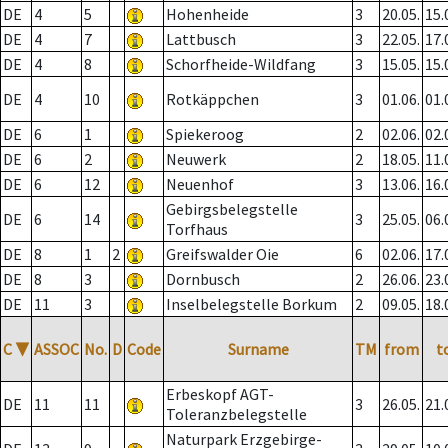
DE
4
5
Hohenheide
3
20.05.
15.
DE
4
7
Lattbusch
3
22.05.
17.
DE
4
8
Schorfheide-Wildfang
3
15.05.
15.
DE
4
10
Rotkäppchen
3
01.06.
01.
DE
6
1
Spiekeroog
2
02.06.
02.
DE
6
2
Neuwerk
2
18.05.
11.
DE
6
12
Neuenhof
3
13.06.
16.
Gebirgsbelegstelle
DE
6
14
3
25.05.
06.
Torfhaus
DE
8
1
2
Greifswalder Oie
6
02.06.
17.
DE
8
3
Dornbusch
2
26.06.
23.
DE
11
3
Inselbelegstelle Borkum
2
09.05.
18.
C
▼
ASSOC
No.
D
Code
Surname
TM
from
t
Erbeskopf AGT-
DE
11
11
3
26.05.
21.
Toleranzbelegstelle
Naturpark Erzgebirge-