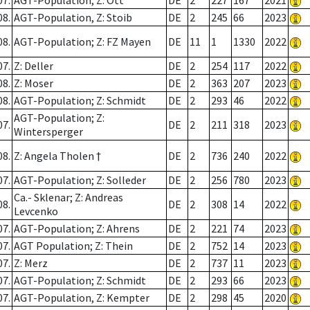
07.
AGT-Population; Z: Ott
DE
2
227
167
2021
08.
AGT-Population, Z: Stoib
DE
2
245
66
2023
08.
AGT-Population; Z: FZ Mayen
DE
11
1
1330
2022
07.
Z: Deller
DE
2
254
117
2022
08.
Z: Moser
DE
2
363
207
2023
08.
AGT-Population; Z: Schmidt
DE
2
293
46
2022
AGT-Population; Z:
07.
DE
2
211
318
2023
Wintersperger
08.
Z: Angela Tholen †
DE
2
736
240
2022
07.
AGT-Population; Z: Solleder
DE
2
256
780
2023
Ca.- Sklenar; Z: Andreas
08.
DE
2
308
14
2022
Levcenko
07.
AGT-Population; Z: Ahrens
DE
2
221
74
2023
07.
AGT Population; Z: Thein
DE
2
752
14
2023
07.
Z: Merz
DE
2
737
11
2023
07.
AGT-Population; Z: Schmidt
DE
2
293
66
2023
07.
AGT-Population, Z: Kempter
DE
2
298
45
2020