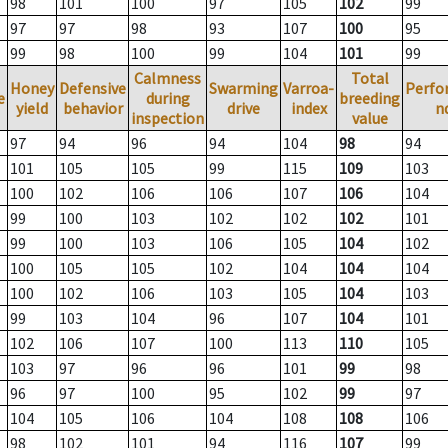
98
101
100
97
105
102
99
97
97
98
93
107
100
95
99
98
100
99
104
101
99
Calmness
Total
Honey
Defensive
Swarming
Varroa-
Perfo
e
during
breeding
yield
behavior
drive
index
n
inspection
value
97
94
96
94
104
98
94
101
105
105
99
115
109
103
100
102
106
106
107
106
104
99
100
103
102
102
102
101
99
100
103
106
105
104
102
100
105
105
102
104
104
104
100
102
106
103
105
104
103
99
103
104
96
107
104
101
102
106
107
100
113
110
105
103
97
96
96
101
99
98
96
97
100
95
102
99
97
104
105
106
104
108
108
106
98
102
101
94
116
107
99