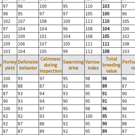
97
98
100
95
110
103
97
98
95
97
97
105
100
96
102
107
108
100
113
110
105
97
104
104
96
108
104
100
101
100
101
104
108
105
102
109
106
107
105
111
111
108
103
104
105
99
112
108
103
Calmness
Total
Honey
Defensive
Swarming
Varroa-
Perfo
e
during
breeding
yield
behavior
drive
index
n
inspection
value
100
93
97
95
98
96
96
89
88
87
92
95
89
87
87
93
94
93
95
91
90
90
93
94
90
95
91
90
100
93
97
95
98
96
96
92
92
93
93
100
95
91
92
87
88
92
95
90
88
87
87
89
92
95
89
87