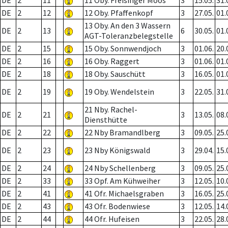
DE
2
11
11 Oby. Freisinger Moos
3
15.05.
31.
DE
2
12
12 Oby. Pfaffenkopf
3
27.05.
01.
13 Oby. An den 3 Wassern
DE
2
13
6
30.05.
01.
AGT-Toleranzbelegstelle
DE
2
15
15 Oby. Sonnwendjoch
3
01.06.
20.
DE
2
16
16 Oby. Raggert
3
01.06.
01.
DE
2
18
18 Oby. Sauschütt
3
16.05.
01.
DE
2
19
19 Oby. Wendelstein
3
22.05.
31.
21 Nby. Rachel-
DE
2
21
3
13.05.
08.
Diensthütte
DE
2
22
22 Nby Bramandlberg
3
09.05.
25.
DE
2
23
23 Nby Königswald
3
29.04.
15.
DE
2
24
24 Nby Schellenberg
3
09.05.
25.
DE
2
33
33 Opf. Am Kühweiher
3
12.05.
10.
DE
2
41
41 Ofr. Michaelsgraben
3
16.05.
25.
DE
2
43
43 Ofr. Bodenwiese
3
12.05.
14.
DE
2
44
44 Ofr. Hufeisen
3
22.05.
28.