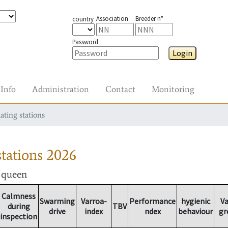
Association
Breeder n°
country
Password
Login
Info
Administration
Contact
Monitoring
ating stations
tations
2026
r queen
Calmness
Swarming
Varroa-
Performance
hygienic
Va
during
TBV
drive
index
ndex
behaviour
gr
inspection