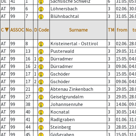
DE
41
1
Sächsische Schweiz
6
31.05.
05.
AT
99
6
Löhnersbach
3
02.06.
30.
AT
99
7
Blühnbachtal
3
31.05.
26.
C
▼
ASSOC
No.
D
Code
Surname
TM
from
t
AT
99
8
Kristeinertal - Osttirol
3
02.06.
28.
AT
99
13
Pusterwald
3
29.05.
31.
AT
99
16
1
Dürradmer
3
15.05.
04.
AT
99
16
2
Dürradmer
3
09.06.
04.
AT
99
17
1
Gschöder
3
15.05.
04.
AT
99
17
2
Gschöder
3
09.06.
04.
AT
99
21
Abtenau Zinkenbach
3
29.05.
28.
AT
99
27
Geiselgrundalm
3
29.05.
28.
AT
99
38
Johannsenruhe
3
14.06.
09.
AT
99
40
Kocnatal
3
30.05.
14.
AT
99
41
Radlgraben
3
01.06.
31.
AT
99
44
Steinberg
3
28.05.
23.
AT
99
45
Gößgraben
3
15.05.
31.