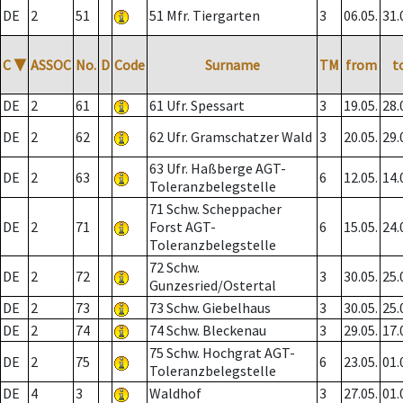
DE
2
51
51 Mfr. Tiergarten
3
06.05.
31.
C
▼
ASSOC
No.
D
Code
Surname
TM
from
t
DE
2
61
61 Ufr. Spessart
3
19.05.
28.
DE
2
62
62 Ufr. Gramschatzer Wald
3
20.05.
29.
63 Ufr. Haßberge AGT-
DE
2
63
6
12.05.
14.
Toleranzbelegstelle
71 Schw. Scheppacher
DE
2
71
Forst AGT-
6
15.05.
24.
Toleranzbelegstelle
72 Schw.
DE
2
72
3
30.05.
25.
Gunzesried/Ostertal
DE
2
73
73 Schw. Giebelhaus
3
30.05.
25.
DE
2
74
74 Schw. Bleckenau
3
29.05.
17.
75 Schw. Hochgrat AGT-
DE
2
75
6
23.05.
01.
Toleranzbelegstelle
DE
4
3
Waldhof
3
27.05.
01.