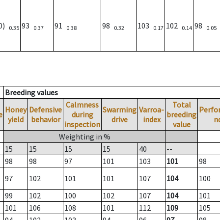
00)
93
91
98
103
102
98
0.35
0.37
0.38
0.32
0.17
0.14
0.05
Breeding values
Calmness
Total
Honey
Defensive
Swarming
Varroa-
Perfo
e
during
breeding
yield
behavior
drive
index
n
inspection
value
Weighting in %
15
15
15
15
40
--
98
98
97
101
103
101
98
97
102
101
101
107
104
100
99
102
100
102
107
104
101
101
106
108
101
112
109
105