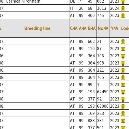
08.
Carnica Kirchhain
DE
7
45
662
2023
07.
IT
20
68
1013
2024
07.
AT
99
400
745
2023
o
Breeding line
C4A
A4A
B4A
No4A
Y4A
Cod
07.
AT
99
662
21
2023
07.
AT
99
120
87
2023
06.
AT
99
364
106
2023
08.
AT
99
364
908
2023
06.
AT
99
364
121
2022
08.
AT
99
364
705
2023
07.
AT
99
99
1
2023
07.
AT
99
193
62459
2023
08.
AT
99
377
92
2023
08.
AT
99
193
63000
2023
07.
AT
99
169
223
2023
07.
AT
99
888
331
2023
07.
AT
99
377
501
2023