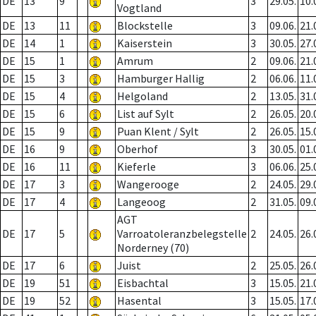
DE
13
9
3
29.05.
10.
Vogtland
DE
13
11
Blockstelle
3
09.06.
21.
DE
14
1
Kaiserstein
3
30.05.
27.
DE
15
1
Amrum
2
09.06.
21.
DE
15
3
Hamburger Hallig
2
06.06.
11.
DE
15
4
Helgoland
2
13.05.
31.
DE
15
6
List auf Sylt
2
26.05.
20.
DE
15
9
Puan Klent / Sylt
2
26.05.
15.
DE
16
9
Oberhof
3
30.05.
01.
DE
16
11
Kieferle
3
06.06.
25.
DE
17
3
Wangerooge
2
24.05.
29.
DE
17
4
Langeoog
2
31.05.
09.
AGT
DE
17
5
Varroatoleranzbelegstelle
2
24.05.
26.
Norderney (70)
DE
17
6
Juist
2
25.05.
26.
DE
19
51
Eisbachtal
3
15.05.
21.
DE
19
52
Hasental
3
15.05.
17.