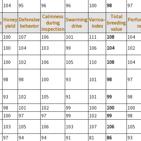
104
95
96
96
100
98
97
Calmness
Total
Honey
Defensive
Swarming
Varroa-
Perfo
e
during
breeding
yield
behavior
drive
index
n
inspection
value
100
107
106
101
111
108
104
100
104
103
99
106
104
102
100
102
106
105
110
108
104
98
98
100
93
101
98
97
93
102
105
91
101
99
98
98
101
102
99
100
100
100
100
97
97
99
102
99
98
103
105
106
103
107
106
105
97
94
94
91
81
86
93