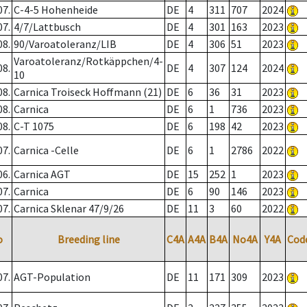
07.
C-4-5 Hohenheide
DE
4
311
707
2024
07.
4/7/Lattbusch
DE
4
301
163
2023
08.
90/Varoatoleranz/LIB
DE
4
306
51
2023
Varoatoleranz/Rotkäppchen/4-
08.
DE
4
307
124
2024
10
08.
Carnica Troiseck Hoffmann (21)
DE
6
36
31
2023
08.
Carnica
DE
6
1
736
2023
08.
C-T 1075
DE
6
198
42
2023
07.
Carnica -Celle
DE
6
1
2786
2022
06.
Carnica AGT
DE
15
252
1
2023
07.
Carnica
DE
6
90
146
2023
07.
Carnica Sklenar 47/9/26
DE
11
3
60
2022
o
Breeding line
C4A
A4A
B4A
No4A
Y4A
Cod
07.
AGT-Population
DE
11
171
309
2023