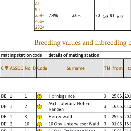
AT-
99-
359-
2.4%
3.6%
90
91
0.43
0.42
466-
2024
Breeding values and inbreeding c
mating station code
details of mating station
C
▼
ASSOC
No.
D
Code
Surname
TM
from
t
DE
1
1
Hornisgrinde
3
25.05.
20.
AGT Toleranz Hoher
DE
1
2
3
16.05.
01.
Randen
DE
1
3
Herrenwald
3
25.05.
20.
DE
2
10
10 Oby. Unterwieser Wald
3
01.06.
15.