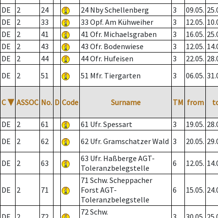
DE
2
24
24 Nby Schellenberg
3
09.05.
25.
DE
2
33
33 Opf. Am Kühweiher
3
12.05.
10.
DE
2
41
41 Ofr. Michaelsgraben
3
16.05.
25.
DE
2
43
43 Ofr. Bodenwiese
3
12.05.
14.
DE
2
44
44 Ofr. Hufeisen
3
22.05.
28.
DE
2
51
51 Mfr. Tiergarten
3
06.05.
31.
C
▼
ASSOC
No.
D
Code
Surname
TM
from
t
DE
2
61
61 Ufr. Spessart
3
19.05.
28.
DE
2
62
62 Ufr. Gramschatzer Wald
3
20.05.
29.
63 Ufr. Haßberge AGT-
DE
2
63
6
12.05.
14.
Toleranzbelegstelle
71 Schw. Scheppacher
DE
2
71
Forst AGT-
6
15.05.
24.
Toleranzbelegstelle
72 Schw.
DE
2
72
3
30.05.
25.