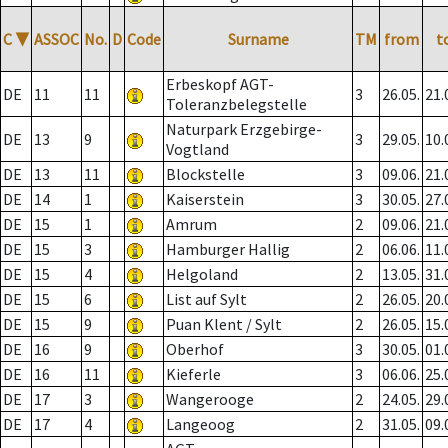
C
▼
ASSOC
No.
D
Code
Surname
TM
from
t
Erbeskopf AGT-
DE
11
11
3
26.05.
21.
Toleranzbelegstelle
Naturpark Erzgebirge-
DE
13
9
3
29.05.
10.
Vogtland
DE
13
11
Blockstelle
3
09.06.
21.
DE
14
1
Kaiserstein
3
30.05.
27.
DE
15
1
Amrum
2
09.06.
21.
DE
15
3
Hamburger Hallig
2
06.06.
11.
DE
15
4
Helgoland
2
13.05.
31.
DE
15
6
List auf Sylt
2
26.05.
20.
DE
15
9
Puan Klent / Sylt
2
26.05.
15.
DE
16
9
Oberhof
3
30.05.
01.
DE
16
11
Kieferle
3
06.06.
25.
DE
17
3
Wangerooge
2
24.05.
29.
DE
17
4
Langeoog
2
31.05.
09.