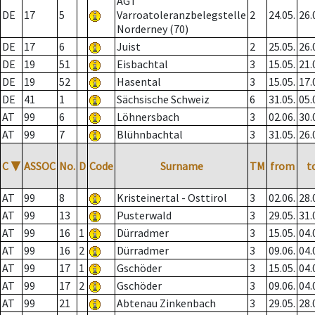
AGT
DE
17
5
Varroatoleranzbelegstelle
2
24.05.
26.
Norderney (70)
DE
17
6
Juist
2
25.05.
26.
DE
19
51
Eisbachtal
3
15.05.
21.
DE
19
52
Hasental
3
15.05.
17.
DE
41
1
Sächsische Schweiz
6
31.05.
05.
AT
99
6
Löhnersbach
3
02.06.
30.
AT
99
7
Blühnbachtal
3
31.05.
26.
C
▼
ASSOC
No.
D
Code
Surname
TM
from
t
AT
99
8
Kristeinertal - Osttirol
3
02.06.
28.
AT
99
13
Pusterwald
3
29.05.
31.
AT
99
16
1
Dürradmer
3
15.05.
04.
AT
99
16
2
Dürradmer
3
09.06.
04.
AT
99
17
1
Gschöder
3
15.05.
04.
AT
99
17
2
Gschöder
3
09.06.
04.
AT
99
21
Abtenau Zinkenbach
3
29.05.
28.