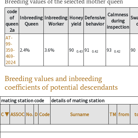
Breeding values
of the selected mother queen
code
Calmness
of
Inbreeding
Inbreeding
Honey
Defensive
Sw
during
queen
Queen
Worker
yield
behavior
inspection
2a
AT-
99-
359-
2.4%
3.6%
90
91
93
90
0.43
0.42
0.42
469-
2024
Breeding values and inbreeding
coefficients of potential descendants
mating station code
details of mating station
C
▼
ASSOC
No.
D
Code
Surname
TM
from
t