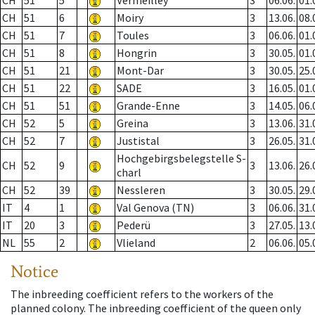
CH
51
5
Vermeilley
3
06.06.
01.
CH
51
6
Moiry
3
13.06.
08.
CH
51
7
Toules
3
06.06.
01.
CH
51
8
Hongrin
3
30.05.
01.
CH
51
21
Mont-Dar
3
30.05.
25.
CH
51
22
SADE
3
16.05.
01.
CH
51
51
Grande-Enne
3
14.05.
06.
CH
52
5
Greina
3
13.06.
31.
CH
52
7
Justistal
3
26.05.
31.
Hochgebirgsbelegstelle S-
CH
52
9
3
13.06.
26.
charl
CH
52
39
Nessleren
3
30.05.
29.
IT
4
1
Val Genova (TN)
3
06.06.
31.
IT
20
3
Pederü
3
27.05.
13.
NL
55
2
Vlieland
2
06.06.
05.
Notice
The inbreeding coefficient refers to the workers of the
planned colony. The inbreeding coefficient of the queen only