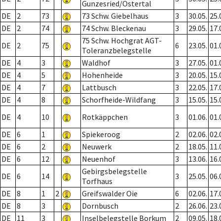
Gunzesried/Ostertal
DE
2
73
73 Schw. Giebelhaus
3
30.05.
25.
DE
2
74
74 Schw. Bleckenau
3
29.05.
17.
75 Schw. Hochgrat AGT-
DE
2
75
6
23.05.
01.
Toleranzbelegstelle
DE
4
3
Waldhof
3
27.05.
01.
DE
4
5
Hohenheide
3
20.05.
15.
DE
4
7
Lattbusch
3
22.05.
17.
DE
4
8
Schorfheide-Wildfang
3
15.05.
15.
DE
4
10
Rotkäppchen
3
01.06.
01.
DE
6
1
Spiekeroog
2
02.06.
02.
DE
6
2
Neuwerk
2
18.05.
11.
DE
6
12
Neuenhof
3
13.06.
16.
Gebirgsbelegstelle
DE
6
14
3
25.05.
06.
Torfhaus
DE
8
1
2
Greifswalder Oie
6
02.06.
17.
DE
8
3
Dornbusch
2
26.06.
23.
DE
11
3
Inselbelegstelle Borkum
2
09.05.
18.