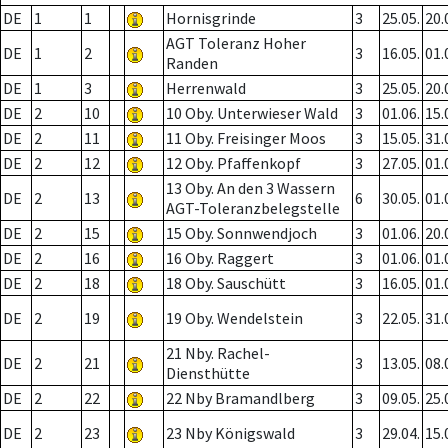
DE
1
1
Hornisgrinde
3
25.05.
20.
AGT Toleranz Hoher
DE
1
2
3
16.05.
01.
Randen
DE
1
3
Herrenwald
3
25.05.
20.
DE
2
10
10 Oby. Unterwieser Wald
3
01.06.
15.
DE
2
11
11 Oby. Freisinger Moos
3
15.05.
31.
DE
2
12
12 Oby. Pfaffenkopf
3
27.05.
01.
13 Oby. An den 3 Wassern
DE
2
13
6
30.05.
01.
AGT-Toleranzbelegstelle
DE
2
15
15 Oby. Sonnwendjoch
3
01.06.
20.
DE
2
16
16 Oby. Raggert
3
01.06.
01.
DE
2
18
18 Oby. Sauschütt
3
16.05.
01.
DE
2
19
19 Oby. Wendelstein
3
22.05.
31.
21 Nby. Rachel-
DE
2
21
3
13.05.
08.
Diensthütte
DE
2
22
22 Nby Bramandlberg
3
09.05.
25.
DE
2
23
23 Nby Königswald
3
29.04.
15.