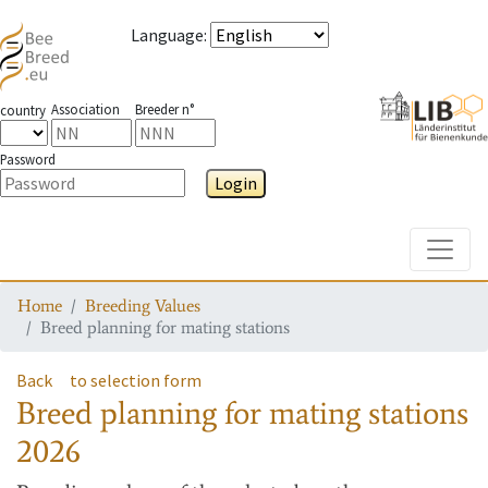
Language
:
Association
Breeder n°
country
Password
Login
Toggle
Home
Breeding Values
Breed planning for mating stations
Back
to selection form
Breed planning for mating stations
2026