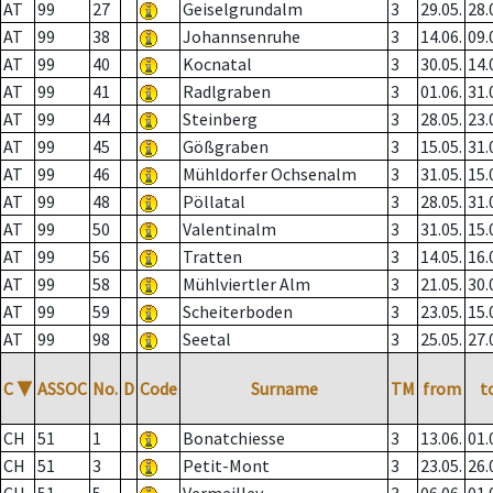
AT
99
27
Geiselgrundalm
3
29.05.
28.
AT
99
38
Johannsenruhe
3
14.06.
09.
AT
99
40
Kocnatal
3
30.05.
14.
AT
99
41
Radlgraben
3
01.06.
31.
AT
99
44
Steinberg
3
28.05.
23.
AT
99
45
Gößgraben
3
15.05.
31.
AT
99
46
Mühldorfer Ochsenalm
3
31.05.
15.
AT
99
48
Pöllatal
3
28.05.
31.
AT
99
50
Valentinalm
3
31.05.
15.
AT
99
56
Tratten
3
14.05.
16.
AT
99
58
Mühlviertler Alm
3
21.05.
30.
AT
99
59
Scheiterboden
3
23.05.
15.
AT
99
98
Seetal
3
25.05.
27.
C
▼
ASSOC
No.
D
Code
Surname
TM
from
t
CH
51
1
Bonatchiesse
3
13.06.
01.
CH
51
3
Petit-Mont
3
23.05.
26.