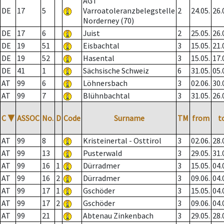
AGT
DE
17
5
Varroatoleranzbelegstelle
2
24.05.
26.
Norderney (70)
DE
17
6
Juist
2
25.05.
26.
DE
19
51
Eisbachtal
3
15.05.
21.
DE
19
52
Hasental
3
15.05.
17.
DE
41
1
Sächsische Schweiz
6
31.05.
05.
AT
99
6
Löhnersbach
3
02.06.
30.
AT
99
7
Blühnbachtal
3
31.05.
26.
C
▼
ASSOC
No.
D
Code
Surname
TM
from
t
AT
99
8
Kristeinertal - Osttirol
3
02.06.
28.
AT
99
13
Pusterwald
3
29.05.
31.
AT
99
16
1
Dürradmer
3
15.05.
04.
AT
99
16
2
Dürradmer
3
09.06.
04.
AT
99
17
1
Gschöder
3
15.05.
04.
AT
99
17
2
Gschöder
3
09.06.
04.
AT
99
21
Abtenau Zinkenbach
3
29.05.
28.