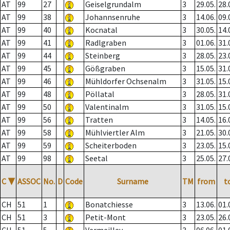
AT
99
27
Geiselgrundalm
3
29.05.
28.
AT
99
38
Johannsenruhe
3
14.06.
09.
AT
99
40
Kocnatal
3
30.05.
14.
AT
99
41
Radlgraben
3
01.06.
31.
AT
99
44
Steinberg
3
28.05.
23.
AT
99
45
Gößgraben
3
15.05.
31.
AT
99
46
Mühldorfer Ochsenalm
3
31.05.
15.
AT
99
48
Pöllatal
3
28.05.
31.
AT
99
50
Valentinalm
3
31.05.
15.
AT
99
56
Tratten
3
14.05.
16.
AT
99
58
Mühlviertler Alm
3
21.05.
30.
AT
99
59
Scheiterboden
3
23.05.
15.
AT
99
98
Seetal
3
25.05.
27.
C
▼
ASSOC
No.
D
Code
Surname
TM
from
t
CH
51
1
Bonatchiesse
3
13.06.
01.
CH
51
3
Petit-Mont
3
23.05.
26.