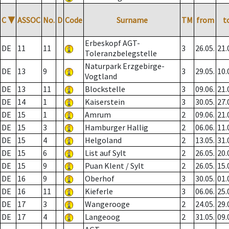
C
▼
ASSOC
No.
D
Code
Surname
TM
from
t
Erbeskopf AGT-
DE
11
11
3
26.05.
21.
Toleranzbelegstelle
Naturpark Erzgebirge-
DE
13
9
3
29.05.
10.
Vogtland
DE
13
11
Blockstelle
3
09.06.
21.
DE
14
1
Kaiserstein
3
30.05.
27.
DE
15
1
Amrum
2
09.06.
21.
DE
15
3
Hamburger Hallig
2
06.06.
11.
DE
15
4
Helgoland
2
13.05.
31.
DE
15
6
List auf Sylt
2
26.05.
20.
DE
15
9
Puan Klent / Sylt
2
26.05.
15.
DE
16
9
Oberhof
3
30.05.
01.
DE
16
11
Kieferle
3
06.06.
25.
DE
17
3
Wangerooge
2
24.05.
29.
DE
17
4
Langeoog
2
31.05.
09.