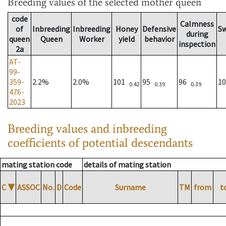
Breeding values
of the selected mother queen
code
Calmness
of
Inbreeding
Inbreeding
Honey
Defensive
S
during
queen
Queen
Worker
yield
behavior
inspection
2a
AT-
99-
359-
2.2%
2.0%
101
95
96
1
0.42
0.39
0.39
476-
2023
Breeding values and inbreeding
coefficients of potential descendants
mating station code
details of mating station
C
▼
ASSOC
No.
D
Code
Surname
TM
from
t