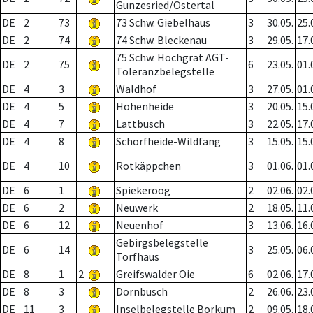
Gunzesried/Ostertal
DE
2
73
73 Schw. Giebelhaus
3
30.05.
25.
DE
2
74
74 Schw. Bleckenau
3
29.05.
17.
75 Schw. Hochgrat AGT-
DE
2
75
6
23.05.
01.
Toleranzbelegstelle
DE
4
3
Waldhof
3
27.05.
01.
DE
4
5
Hohenheide
3
20.05.
15.
DE
4
7
Lattbusch
3
22.05.
17.
DE
4
8
Schorfheide-Wildfang
3
15.05.
15.
DE
4
10
Rotkäppchen
3
01.06.
01.
DE
6
1
Spiekeroog
2
02.06.
02.
DE
6
2
Neuwerk
2
18.05.
11.
DE
6
12
Neuenhof
3
13.06.
16.
Gebirgsbelegstelle
DE
6
14
3
25.05.
06.
Torfhaus
DE
8
1
2
Greifswalder Oie
6
02.06.
17.
DE
8
3
Dornbusch
2
26.06.
23.
DE
11
3
Inselbelegstelle Borkum
2
09.05.
18.