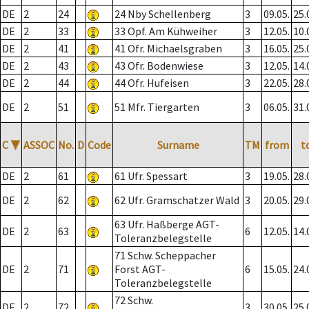
DE
2
24
24 Nby Schellenberg
3
09.05.
25.
DE
2
33
33 Opf. Am Kühweiher
3
12.05.
10.
DE
2
41
41 Ofr. Michaelsgraben
3
16.05.
25.
DE
2
43
43 Ofr. Bodenwiese
3
12.05.
14.
DE
2
44
44 Ofr. Hufeisen
3
22.05.
28.
DE
2
51
51 Mfr. Tiergarten
3
06.05.
31.
C
▼
ASSOC
No.
D
Code
Surname
TM
from
t
DE
2
61
61 Ufr. Spessart
3
19.05.
28.
DE
2
62
62 Ufr. Gramschatzer Wald
3
20.05.
29.
63 Ufr. Haßberge AGT-
DE
2
63
6
12.05.
14.
Toleranzbelegstelle
71 Schw. Scheppacher
DE
2
71
Forst AGT-
6
15.05.
24.
Toleranzbelegstelle
72 Schw.
DE
2
72
3
30.05.
25.