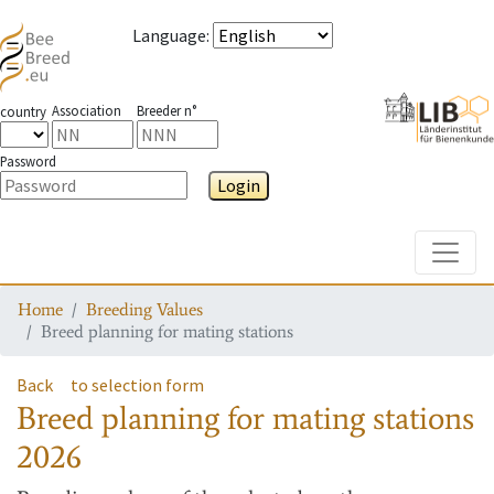
Language
:
Association
Breeder n°
country
Password
Login
Toggle
Home
Breeding Values
Breed planning for mating stations
Back
to selection form
Breed planning for mating stations
2026