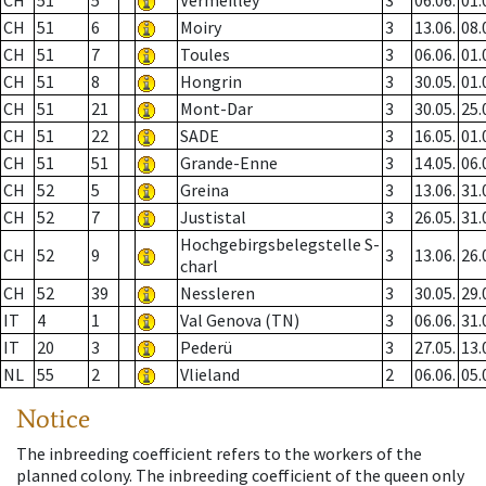
CH
51
5
Vermeilley
3
06.06.
01.
CH
51
6
Moiry
3
13.06.
08.
CH
51
7
Toules
3
06.06.
01.
CH
51
8
Hongrin
3
30.05.
01.
CH
51
21
Mont-Dar
3
30.05.
25.
CH
51
22
SADE
3
16.05.
01.
CH
51
51
Grande-Enne
3
14.05.
06.
CH
52
5
Greina
3
13.06.
31.
CH
52
7
Justistal
3
26.05.
31.
Hochgebirgsbelegstelle S-
CH
52
9
3
13.06.
26.
charl
CH
52
39
Nessleren
3
30.05.
29.
IT
4
1
Val Genova (TN)
3
06.06.
31.
IT
20
3
Pederü
3
27.05.
13.
NL
55
2
Vlieland
2
06.06.
05.
Notice
The inbreeding coefficient refers to the workers of the
planned colony. The inbreeding coefficient of the queen only