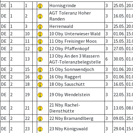
DE
1
1
Hornisgrinde
3
25.05.
20.
AGT Toleranz Hoher
DE
1
2
3
16.05.
01.
Randen
DE
1
3
Herrenwald
3
25.05.
20.
DE
2
10
10 Oby. Unterwieser Wald
3
01.06.
15.
DE
2
11
11 Oby. Freisinger Moos
3
15.05.
31.
DE
2
12
12 Oby. Pfaffenkopf
3
27.05.
01.
13 Oby. An den 3 Wassern
DE
2
13
6
30.05.
01.
AGT-Toleranzbelegstelle
DE
2
15
15 Oby. Sonnwendjoch
3
01.06.
20.
DE
2
16
16 Oby. Raggert
3
01.06.
01.
DE
2
18
18 Oby. Sauschütt
3
16.05.
01.
DE
2
19
19 Oby. Wendelstein
3
22.05.
31.
21 Nby. Rachel-
DE
2
21
3
13.05.
08.
Diensthütte
DE
2
22
22 Nby Bramandlberg
3
09.05.
25.
DE
2
23
23 Nby Königswald
3
29.04.
15.