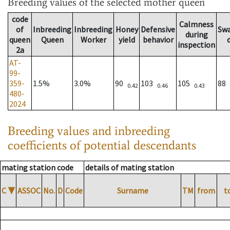
Breeding values
of the selected mother queen
code
Calmness
of
Inbreeding
Inbreeding
Honey
Defensive
Sw
during
queen
Queen
Worker
yield
behavior
inspection
2a
AT-
99-
359-
1.5%
3.0%
90
103
105
88
0.42
0.46
0.43
480-
2024
Breeding values and inbreeding
coefficients of potential descendants
mating station code
details of mating station
C
▼
ASSOC
No.
D
Code
Surname
TM
from
t