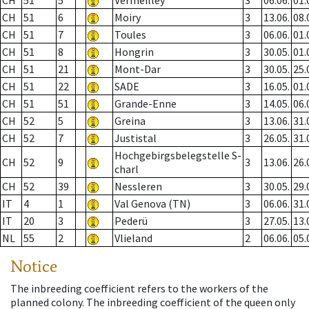
CH
51
5
Vermeilley
3
06.06.
01.
CH
51
6
Moiry
3
13.06.
08.
CH
51
7
Toules
3
06.06.
01.
CH
51
8
Hongrin
3
30.05.
01.
CH
51
21
Mont-Dar
3
30.05.
25.
CH
51
22
SADE
3
16.05.
01.
CH
51
51
Grande-Enne
3
14.05.
06.
CH
52
5
Greina
3
13.06.
31.
CH
52
7
Justistal
3
26.05.
31.
Hochgebirgsbelegstelle S-
CH
52
9
3
13.06.
26.
charl
CH
52
39
Nessleren
3
30.05.
29.
IT
4
1
Val Genova (TN)
3
06.06.
31.
IT
20
3
Pederü
3
27.05.
13.
NL
55
2
Vlieland
2
06.06.
05.
Notice
The inbreeding coefficient refers to the workers of the
planned colony. The inbreeding coefficient of the queen only