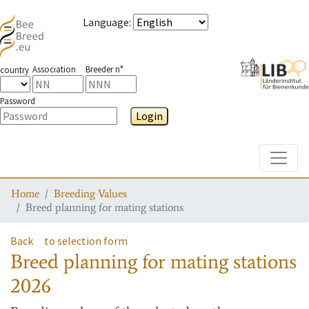
Language
:
Association
Breeder n°
country
Password
Login
Toggle
Home
Breeding Values
Breed planning for mating stations
Back
to selection form
Breed planning for mating stations
2026