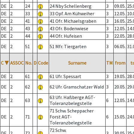
DE
2
24
24 Nby Schellenberg
3
09.05.
25.
DE
2
33
33 Opf. Am Kühweiher
3
12.05.
10.
DE
2
41
41 Ofr. Michaelsgraben
3
16.05.
25.
DE
2
43
43 Ofr. Bodenwiese
3
12.05.
14.
DE
2
44
44 Ofr. Hufeisen
3
22.05.
28.
DE
2
51
51 Mfr. Tiergarten
3
06.05.
31.
C
▼
ASSOC
No.
D
Code
Surname
TM
from
t
DE
2
61
61 Ufr. Spessart
3
19.05.
28.
DE
2
62
62 Ufr. Gramschatzer Wald
3
20.05.
29.
63 Ufr. Haßberge AGT-
DE
2
63
6
12.05.
14.
Toleranzbelegstelle
71 Schw. Scheppacher
DE
2
71
Forst AGT-
6
15.05.
24.
Toleranzbelegstelle
72 Schw.
DE
2
72
3
30.05.
25.