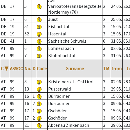
AGT
DE
17
5
Varroatoleranzbelegstelle
2
24.05.
26.
Norderney (70)
DE
17
6
Juist
2
25.05.
26.
DE
19
51
Eisbachtal
3
15.05.
21.
DE
19
52
Hasental
3
15.05.
17.
DE
41
1
Sächsische Schweiz
6
31.05.
05.
AT
99
6
Löhnersbach
3
02.06.
30.
AT
99
7
Blühnbachtal
3
31.05.
26.
C
▼
ASSOC
No.
D
Code
Surname
TM
from
t
AT
99
8
Kristeinertal - Osttirol
3
02.06.
28.
AT
99
13
Pusterwald
3
29.05.
31.
AT
99
16
1
Dürradmer
3
15.05.
04.
AT
99
16
2
Dürradmer
3
09.06.
04.
AT
99
17
1
Gschöder
3
15.05.
04.
AT
99
17
2
Gschöder
3
09.06.
04.
AT
99
21
Abtenau Zinkenbach
3
29.05.
28.