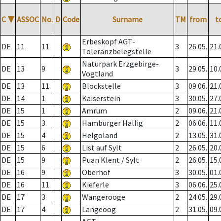
C
▼
ASSOC
No.
D
Code
Surname
TM
from
t
Erbeskopf AGT-
DE
11
11
3
26.05.
21.
Toleranzbelegstelle
Naturpark Erzgebirge-
DE
13
9
3
29.05.
10.
Vogtland
DE
13
11
Blockstelle
3
09.06.
21.
DE
14
1
Kaiserstein
3
30.05.
27.
DE
15
1
Amrum
2
09.06.
21.
DE
15
3
Hamburger Hallig
2
06.06.
11.
DE
15
4
Helgoland
2
13.05.
31.
DE
15
6
List auf Sylt
2
26.05.
20.
DE
15
9
Puan Klent / Sylt
2
26.05.
15.
DE
16
9
Oberhof
3
30.05.
01.
DE
16
11
Kieferle
3
06.06.
25.
DE
17
3
Wangerooge
2
24.05.
29.
DE
17
4
Langeoog
2
31.05.
09.