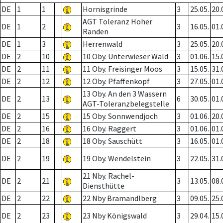
DE
1
1
Hornisgrinde
3
25.05.
20.
AGT Toleranz Hoher
DE
1
2
3
16.05.
01.
Randen
DE
1
3
Herrenwald
3
25.05.
20.
DE
2
10
10 Oby. Unterwieser Wald
3
01.06.
15.
DE
2
11
11 Oby. Freisinger Moos
3
15.05.
31.
DE
2
12
12 Oby. Pfaffenkopf
3
27.05.
01.
13 Oby. An den 3 Wassern
DE
2
13
6
30.05.
01.
AGT-Toleranzbelegstelle
DE
2
15
15 Oby. Sonnwendjoch
3
01.06.
20.
DE
2
16
16 Oby. Raggert
3
01.06.
01.
DE
2
18
18 Oby. Sauschütt
3
16.05.
01.
DE
2
19
19 Oby. Wendelstein
3
22.05.
31.
21 Nby. Rachel-
DE
2
21
3
13.05.
08.
Diensthütte
DE
2
22
22 Nby Bramandlberg
3
09.05.
25.
DE
2
23
23 Nby Königswald
3
29.04.
15.