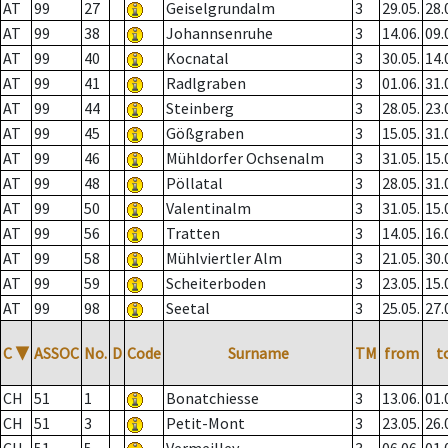
AT
99
27
Geiselgrundalm
3
29.05.
28.
AT
99
38
Johannsenruhe
3
14.06.
09.
AT
99
40
Kocnatal
3
30.05.
14.
AT
99
41
Radlgraben
3
01.06.
31.
AT
99
44
Steinberg
3
28.05.
23.
AT
99
45
Gößgraben
3
15.05.
31.
AT
99
46
Mühldorfer Ochsenalm
3
31.05.
15.
AT
99
48
Pöllatal
3
28.05.
31.
AT
99
50
Valentinalm
3
31.05.
15.
AT
99
56
Tratten
3
14.05.
16.
AT
99
58
Mühlviertler Alm
3
21.05.
30.
AT
99
59
Scheiterboden
3
23.05.
15.
AT
99
98
Seetal
3
25.05.
27.
C
▼
ASSOC
No.
D
Code
Surname
TM
from
t
CH
51
1
Bonatchiesse
3
13.06.
01.
CH
51
3
Petit-Mont
3
23.05.
26.