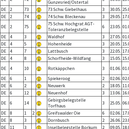
Gunzesried/Ostertal
DE
2
73
73 Schw. Giebelhaus
3
30.05.
25.
DE
2
74
74 Schw. Bleckenau
3
29.05.
17.
75 Schw. Hochgrat AGT-
DE
2
75
6
23.05.
01.
Toleranzbelegstelle
DE
4
3
Waldhof
3
27.05.
01.
DE
4
5
Hohenheide
3
20.05.
15.
DE
4
7
Lattbusch
3
22.05.
17.
DE
4
8
Schorfheide-Wildfang
3
15.05.
15.
DE
4
10
Rotkäppchen
3
01.06.
01.
DE
6
1
Spiekeroog
2
02.06.
02.
DE
6
2
Neuwerk
2
18.05.
11.
DE
6
12
Neuenhof
3
13.06.
16.
Gebirgsbelegstelle
DE
6
14
3
25.05.
06.
Torfhaus
DE
8
1
2
Greifswalder Oie
6
02.06.
17.
DE
8
3
Dornbusch
2
26.06.
23.
DE
11
3
Inselbelegstelle Borkum
2
09.05.
18.