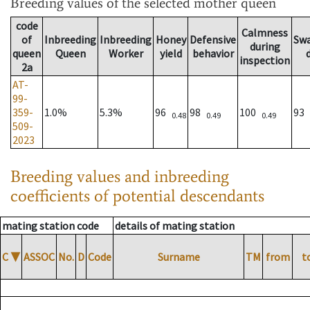
Breeding values
of the selected mother queen
code
Calmness
of
Inbreeding
Inbreeding
Honey
Defensive
Sw
during
queen
Queen
Worker
yield
behavior
inspection
2a
AT-
99-
359-
1.0%
5.3%
96
98
100
93
0.48
0.49
0.49
509-
2023
Breeding values and inbreeding
coefficients of potential descendants
mating station code
details of mating station
C
▼
ASSOC
No.
D
Code
Surname
TM
from
t