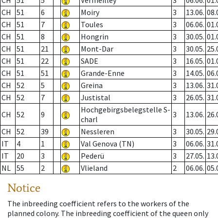
CH
51
5
Vermeilley
3
06.06.
01.
CH
51
6
Moiry
3
13.06.
08.
CH
51
7
Toules
3
06.06.
01.
CH
51
8
Hongrin
3
30.05.
01.
CH
51
21
Mont-Dar
3
30.05.
25.
CH
51
22
SADE
3
16.05.
01.
CH
51
51
Grande-Enne
3
14.05.
06.
CH
52
5
Greina
3
13.06.
31.
CH
52
7
Justistal
3
26.05.
31.
Hochgebirgsbelegstelle S-
CH
52
9
3
13.06.
26.
charl
CH
52
39
Nessleren
3
30.05.
29.
IT
4
1
Val Genova (TN)
3
06.06.
31.
IT
20
3
Pederü
3
27.05.
13.
NL
55
2
Vlieland
2
06.06.
05.
Notice
The inbreeding coefficient refers to the workers of the
planned colony. The inbreeding coefficient of the queen only