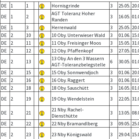
DE
1
1
Hornisgrinde
3
25.05.
20.
AGT Toleranz Hoher
DE
1
2
3
16.05.
01.
Randen
DE
1
3
Herrenwald
3
25.05.
20.
DE
2
10
10 Oby. Unterwieser Wald
3
01.06.
15.
DE
2
11
11 Oby. Freisinger Moos
3
15.05.
31.
DE
2
12
12 Oby. Pfaffenkopf
3
27.05.
01.
13 Oby. An den 3 Wassern
DE
2
13
6
30.05.
01.
AGT-Toleranzbelegstelle
DE
2
15
15 Oby. Sonnwendjoch
3
01.06.
20.
DE
2
16
16 Oby. Raggert
3
01.06.
01.
DE
2
18
18 Oby. Sauschütt
3
16.05.
01.
DE
2
19
19 Oby. Wendelstein
3
22.05.
31.
21 Nby. Rachel-
DE
2
21
3
13.05.
08.
Diensthütte
DE
2
22
22 Nby Bramandlberg
3
09.05.
25.
DE
2
23
23 Nby Königswald
3
29.04.
15.