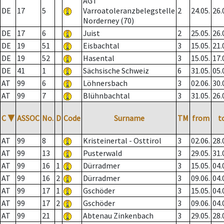
AGT
DE
17
5
Varroatoleranzbelegstelle
2
24.05.
26.
Norderney (70)
DE
17
6
Juist
2
25.05.
26.
DE
19
51
Eisbachtal
3
15.05.
21.
DE
19
52
Hasental
3
15.05.
17.
DE
41
1
Sächsische Schweiz
6
31.05.
05.
AT
99
6
Löhnersbach
3
02.06.
30.
AT
99
7
Blühnbachtal
3
31.05.
26.
C
▼
ASSOC
No.
D
Code
Surname
TM
from
t
AT
99
8
Kristeinertal - Osttirol
3
02.06.
28.
AT
99
13
Pusterwald
3
29.05.
31.
AT
99
16
1
Dürradmer
3
15.05.
04.
AT
99
16
2
Dürradmer
3
09.06.
04.
AT
99
17
1
Gschöder
3
15.05.
04.
AT
99
17
2
Gschöder
3
09.06.
04.
AT
99
21
Abtenau Zinkenbach
3
29.05.
28.