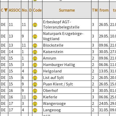
C
▼
ASSOC
No.
D
Code
Surname
TM
from
t
Erbeskopf AGT-
DE
11
11
3
26.05.
21.
Toleranzbelegstelle
Naturpark Erzgebirge-
DE
13
9
3
29.05.
10.
Vogtland
DE
13
11
Blockstelle
3
09.06.
21.
DE
14
1
Kaiserstein
3
30.05.
27.
DE
15
1
Amrum
2
09.06.
21.
DE
15
3
Hamburger Hallig
2
06.06.
11.
DE
15
4
Helgoland
2
13.05.
31.
DE
15
6
List auf Sylt
2
26.05.
20.
DE
15
9
Puan Klent / Sylt
2
26.05.
15.
DE
16
9
Oberhof
3
30.05.
01.
DE
16
11
Kieferle
3
06.06.
25.
DE
17
3
Wangerooge
2
24.05.
29.
DE
17
4
Langeoog
2
31.05.
09.