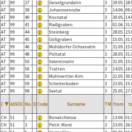
AT
99
27
Geiselgrundalm
3
29.05.
28.
AT
99
38
Johannsenruhe
3
14.06.
09.
AT
99
40
Kocnatal
3
30.05.
14.
AT
99
41
Radlgraben
3
01.06.
31.
AT
99
44
Steinberg
3
28.05.
23.
AT
99
45
Gößgraben
3
15.05.
31.
AT
99
46
Mühldorfer Ochsenalm
3
31.05.
15.
AT
99
48
Pöllatal
3
28.05.
31.
AT
99
50
Valentinalm
3
31.05.
15.
AT
99
56
Tratten
3
14.05.
16.
AT
99
58
Mühlviertler Alm
3
21.05.
30.
AT
99
59
Scheiterboden
3
23.05.
15.
AT
99
98
Seetal
3
25.05.
27.
C
▼
ASSOC
No.
D
Code
Surname
TM
from
t
CH
51
1
Bonatchiesse
3
13.06.
01.
CH
51
3
Petit-Mont
3
23.05.
26.