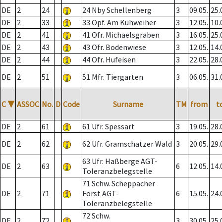
DE
2
24
24 Nby Schellenberg
3
09.05.
25.
DE
2
33
33 Opf. Am Kühweiher
3
12.05.
10.
DE
2
41
41 Ofr. Michaelsgraben
3
16.05.
25.
DE
2
43
43 Ofr. Bodenwiese
3
12.05.
14.
DE
2
44
44 Ofr. Hufeisen
3
22.05.
28.
DE
2
51
51 Mfr. Tiergarten
3
06.05.
31.
C
▼
ASSOC
No.
D
Code
Surname
TM
from
t
DE
2
61
61 Ufr. Spessart
3
19.05.
28.
DE
2
62
62 Ufr. Gramschatzer Wald
3
20.05.
29.
63 Ufr. Haßberge AGT-
DE
2
63
6
12.05.
14.
Toleranzbelegstelle
71 Schw. Scheppacher
DE
2
71
Forst AGT-
6
15.05.
24.
Toleranzbelegstelle
72 Schw.
DE
2
72
3
30.05.
25.