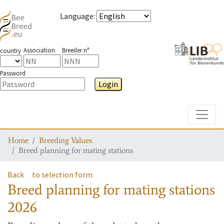
Language
:
Association
Breeder n°
country
Password
Login
Toggle
Home
Breeding Values
Breed planning for mating stations
Back
to selection form
Breed planning for mating stations
2026