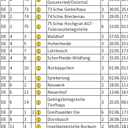
Gunzesried/Ostertal
DE
2
73
73 Schw. Giebelhaus
3
30.05.
25.
DE
2
74
74 Schw. Bleckenau
3
29.05.
17.
75 Schw. Hochgrat AGT-
DE
2
75
6
23.05.
01.
Toleranzbelegstelle
DE
4
3
Waldhof
3
27.05.
01.
DE
4
5
Hohenheide
3
20.05.
15.
DE
4
7
Lattbusch
3
22.05.
17.
DE
4
8
Schorfheide-Wildfang
3
15.05.
15.
DE
4
10
Rotkäppchen
3
01.06.
01.
DE
6
1
Spiekeroog
2
02.06.
02.
DE
6
2
Neuwerk
2
18.05.
11.
DE
6
12
Neuenhof
3
13.06.
16.
Gebirgsbelegstelle
DE
6
14
3
25.05.
06.
Torfhaus
DE
8
1
2
Greifswalder Oie
6
02.06.
17.
DE
8
3
Dornbusch
2
26.06.
23.
DE
11
3
Inselbelegstelle Borkum
2
09.05.
18.