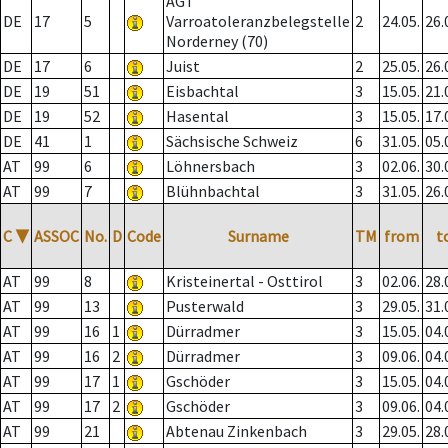
AGT
DE
17
5
Varroatoleranzbelegstelle
2
24.05.
26.
Norderney (70)
DE
17
6
Juist
2
25.05.
26.
DE
19
51
Eisbachtal
3
15.05.
21.
DE
19
52
Hasental
3
15.05.
17.
DE
41
1
Sächsische Schweiz
6
31.05.
05.
AT
99
6
Löhnersbach
3
02.06.
30.
AT
99
7
Blühnbachtal
3
31.05.
26.
C
▼
ASSOC
No.
D
Code
Surname
TM
from
t
AT
99
8
Kristeinertal - Osttirol
3
02.06.
28.
AT
99
13
Pusterwald
3
29.05.
31.
AT
99
16
1
Dürradmer
3
15.05.
04.
AT
99
16
2
Dürradmer
3
09.06.
04.
AT
99
17
1
Gschöder
3
15.05.
04.
AT
99
17
2
Gschöder
3
09.06.
04.
AT
99
21
Abtenau Zinkenbach
3
29.05.
28.