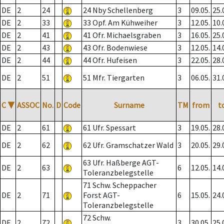
DE
2
24
24 Nby Schellenberg
3
09.05.
25.
DE
2
33
33 Opf. Am Kühweiher
3
12.05.
10.
DE
2
41
41 Ofr. Michaelsgraben
3
16.05.
25.
DE
2
43
43 Ofr. Bodenwiese
3
12.05.
14.
DE
2
44
44 Ofr. Hufeisen
3
22.05.
28.
DE
2
51
51 Mfr. Tiergarten
3
06.05.
31.
C
▼
ASSOC
No.
D
Code
Surname
TM
from
t
DE
2
61
61 Ufr. Spessart
3
19.05.
28.
DE
2
62
62 Ufr. Gramschatzer Wald
3
20.05.
29.
63 Ufr. Haßberge AGT-
DE
2
63
6
12.05.
14.
Toleranzbelegstelle
71 Schw. Scheppacher
DE
2
71
Forst AGT-
6
15.05.
24.
Toleranzbelegstelle
72 Schw.
DE
2
72
3
30.05.
25.