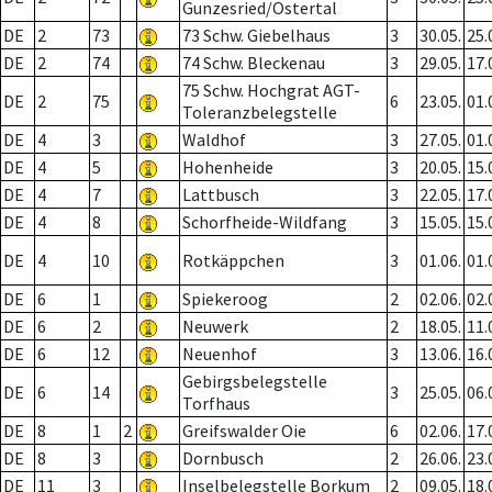
Gunzesried/Ostertal
DE
2
73
73 Schw. Giebelhaus
3
30.05.
25.
DE
2
74
74 Schw. Bleckenau
3
29.05.
17.
75 Schw. Hochgrat AGT-
DE
2
75
6
23.05.
01.
Toleranzbelegstelle
DE
4
3
Waldhof
3
27.05.
01.
DE
4
5
Hohenheide
3
20.05.
15.
DE
4
7
Lattbusch
3
22.05.
17.
DE
4
8
Schorfheide-Wildfang
3
15.05.
15.
DE
4
10
Rotkäppchen
3
01.06.
01.
DE
6
1
Spiekeroog
2
02.06.
02.
DE
6
2
Neuwerk
2
18.05.
11.
DE
6
12
Neuenhof
3
13.06.
16.
Gebirgsbelegstelle
DE
6
14
3
25.05.
06.
Torfhaus
DE
8
1
2
Greifswalder Oie
6
02.06.
17.
DE
8
3
Dornbusch
2
26.06.
23.
DE
11
3
Inselbelegstelle Borkum
2
09.05.
18.