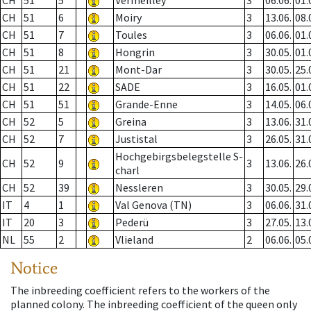
CH
51
5
Vermeilley
3
06.06.
01.
CH
51
6
Moiry
3
13.06.
08.
CH
51
7
Toules
3
06.06.
01.
CH
51
8
Hongrin
3
30.05.
01.
CH
51
21
Mont-Dar
3
30.05.
25.
CH
51
22
SADE
3
16.05.
01.
CH
51
51
Grande-Enne
3
14.05.
06.
CH
52
5
Greina
3
13.06.
31.
CH
52
7
Justistal
3
26.05.
31.
Hochgebirgsbelegstelle S-
CH
52
9
3
13.06.
26.
charl
CH
52
39
Nessleren
3
30.05.
29.
IT
4
1
Val Genova (TN)
3
06.06.
31.
IT
20
3
Pederü
3
27.05.
13.
NL
55
2
Vlieland
2
06.06.
05.
Notice
The inbreeding coefficient refers to the workers of the
planned colony. The inbreeding coefficient of the queen only