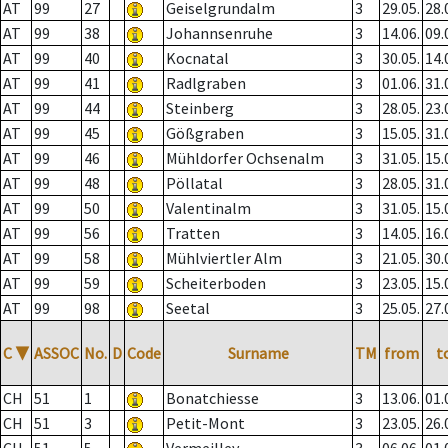
AT
99
27
Geiselgrundalm
3
29.05.
28.
AT
99
38
Johannsenruhe
3
14.06.
09.
AT
99
40
Kocnatal
3
30.05.
14.
AT
99
41
Radlgraben
3
01.06.
31.
AT
99
44
Steinberg
3
28.05.
23.
AT
99
45
Gößgraben
3
15.05.
31.
AT
99
46
Mühldorfer Ochsenalm
3
31.05.
15.
AT
99
48
Pöllatal
3
28.05.
31.
AT
99
50
Valentinalm
3
31.05.
15.
AT
99
56
Tratten
3
14.05.
16.
AT
99
58
Mühlviertler Alm
3
21.05.
30.
AT
99
59
Scheiterboden
3
23.05.
15.
AT
99
98
Seetal
3
25.05.
27.
C
▼
ASSOC
No.
D
Code
Surname
TM
from
t
CH
51
1
Bonatchiesse
3
13.06.
01.
CH
51
3
Petit-Mont
3
23.05.
26.