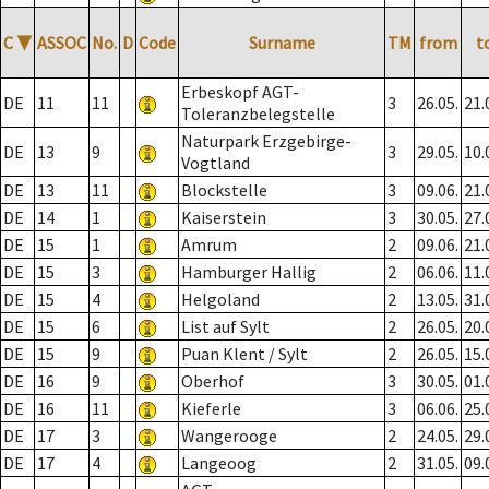
C
▼
ASSOC
No.
D
Code
Surname
TM
from
t
Erbeskopf AGT-
DE
11
11
3
26.05.
21.
Toleranzbelegstelle
Naturpark Erzgebirge-
DE
13
9
3
29.05.
10.
Vogtland
DE
13
11
Blockstelle
3
09.06.
21.
DE
14
1
Kaiserstein
3
30.05.
27.
DE
15
1
Amrum
2
09.06.
21.
DE
15
3
Hamburger Hallig
2
06.06.
11.
DE
15
4
Helgoland
2
13.05.
31.
DE
15
6
List auf Sylt
2
26.05.
20.
DE
15
9
Puan Klent / Sylt
2
26.05.
15.
DE
16
9
Oberhof
3
30.05.
01.
DE
16
11
Kieferle
3
06.06.
25.
DE
17
3
Wangerooge
2
24.05.
29.
DE
17
4
Langeoog
2
31.05.
09.