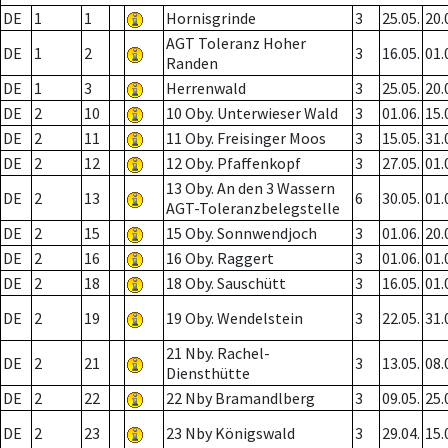
DE
1
1
Hornisgrinde
3
25.05.
20.
AGT Toleranz Hoher
DE
1
2
3
16.05.
01.
Randen
DE
1
3
Herrenwald
3
25.05.
20.
DE
2
10
10 Oby. Unterwieser Wald
3
01.06.
15.
DE
2
11
11 Oby. Freisinger Moos
3
15.05.
31.
DE
2
12
12 Oby. Pfaffenkopf
3
27.05.
01.
13 Oby. An den 3 Wassern
DE
2
13
6
30.05.
01.
AGT-Toleranzbelegstelle
DE
2
15
15 Oby. Sonnwendjoch
3
01.06.
20.
DE
2
16
16 Oby. Raggert
3
01.06.
01.
DE
2
18
18 Oby. Sauschütt
3
16.05.
01.
DE
2
19
19 Oby. Wendelstein
3
22.05.
31.
21 Nby. Rachel-
DE
2
21
3
13.05.
08.
Diensthütte
DE
2
22
22 Nby Bramandlberg
3
09.05.
25.
DE
2
23
23 Nby Königswald
3
29.04.
15.