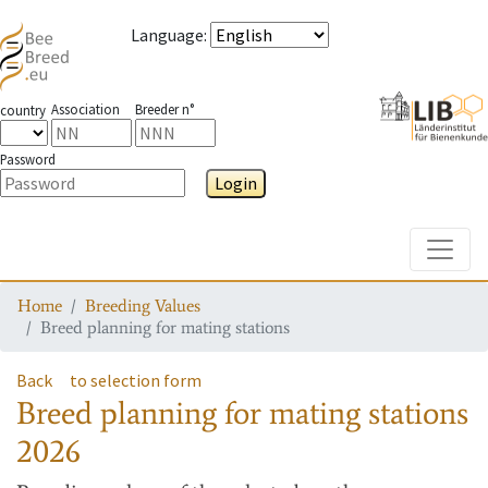
Language
:
Association
Breeder n°
country
Password
Login
Toggle
Home
Breeding Values
Breed planning for mating stations
Back
to selection form
Breed planning for mating stations
2026