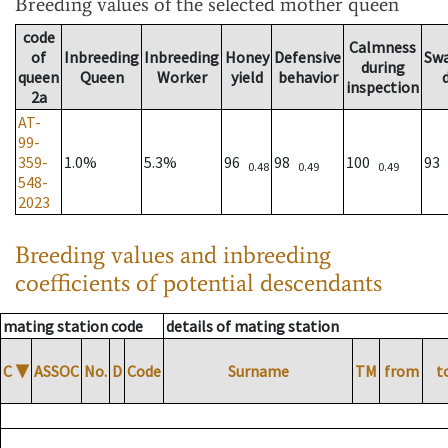
Breeding values
of the selected mother queen
code
Calmness
of
Inbreeding
Inbreeding
Honey
Defensive
Sw
during
queen
Queen
Worker
yield
behavior
inspection
2a
AT-
99-
359-
1.0%
5.3%
96
98
100
93
0.48
0.49
0.49
548-
2023
Breeding values and inbreeding
coefficients of potential descendants
mating station code
details of mating station
C
▼
ASSOC
No.
D
Code
Surname
TM
from
t