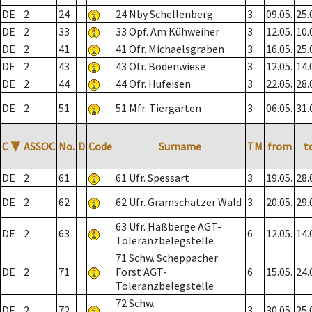
DE
2
24
24 Nby Schellenberg
3
09.05.
25.
DE
2
33
33 Opf. Am Kühweiher
3
12.05.
10.
DE
2
41
41 Ofr. Michaelsgraben
3
16.05.
25.
DE
2
43
43 Ofr. Bodenwiese
3
12.05.
14.
DE
2
44
44 Ofr. Hufeisen
3
22.05.
28.
DE
2
51
51 Mfr. Tiergarten
3
06.05.
31.
C
▼
ASSOC
No.
D
Code
Surname
TM
from
t
DE
2
61
61 Ufr. Spessart
3
19.05.
28.
DE
2
62
62 Ufr. Gramschatzer Wald
3
20.05.
29.
63 Ufr. Haßberge AGT-
DE
2
63
6
12.05.
14.
Toleranzbelegstelle
71 Schw. Scheppacher
DE
2
71
Forst AGT-
6
15.05.
24.
Toleranzbelegstelle
72 Schw.
DE
2
72
3
30.05.
25.