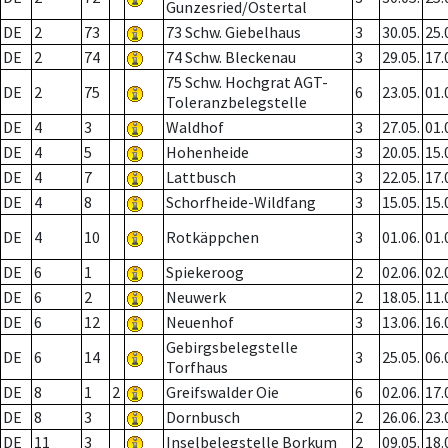
Gunzesried/Ostertal
DE
2
73
73 Schw. Giebelhaus
3
30.05.
25.
DE
2
74
74 Schw. Bleckenau
3
29.05.
17.
75 Schw. Hochgrat AGT-
DE
2
75
6
23.05.
01.
Toleranzbelegstelle
DE
4
3
Waldhof
3
27.05.
01.
DE
4
5
Hohenheide
3
20.05.
15.
DE
4
7
Lattbusch
3
22.05.
17.
DE
4
8
Schorfheide-Wildfang
3
15.05.
15.
DE
4
10
Rotkäppchen
3
01.06.
01.
DE
6
1
Spiekeroog
2
02.06.
02.
DE
6
2
Neuwerk
2
18.05.
11.
DE
6
12
Neuenhof
3
13.06.
16.
Gebirgsbelegstelle
DE
6
14
3
25.05.
06.
Torfhaus
DE
8
1
2
Greifswalder Oie
6
02.06.
17.
DE
8
3
Dornbusch
2
26.06.
23.
DE
11
3
Inselbelegstelle Borkum
2
09.05.
18.