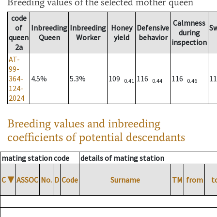
Breeding values
of the selected mother queen
code
Calmness
of
Inbreeding
Inbreeding
Honey
Defensive
S
during
queen
Queen
Worker
yield
behavior
inspection
2a
AT-
99-
364-
4.5%
5.3%
109
116
116
1
0.41
0.44
0.46
124-
2024
Breeding values and inbreeding
coefficients of potential descendants
mating station code
details of mating station
C
▼
ASSOC
No.
D
Code
Surname
TM
from
t