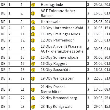
DE
1
1
Hornisgrinde
3
25.05.
20.
AGT Toleranz Hoher
DE
1
2
3
16.05.
01.
Randen
DE
1
3
Herrenwald
3
25.05.
20.
DE
2
10
10 Oby. Unterwieser Wald
3
01.06.
15.
DE
2
11
11 Oby. Freisinger Moos
3
15.05.
31.
DE
2
12
12 Oby. Pfaffenkopf
3
27.05.
01.
13 Oby. An den 3 Wassern
DE
2
13
6
30.05.
01.
AGT-Toleranzbelegstelle
DE
2
15
15 Oby. Sonnwendjoch
3
01.06.
20.
DE
2
16
16 Oby. Raggert
3
01.06.
01.
DE
2
18
18 Oby. Sauschütt
3
16.05.
01.
DE
2
19
19 Oby. Wendelstein
3
22.05.
31.
21 Nby. Rachel-
DE
2
21
3
13.05.
08.
Diensthütte
DE
2
22
22 Nby Bramandlberg
3
09.05.
25.
DE
2
23
23 Nby Königswald
3
29.04.
15.