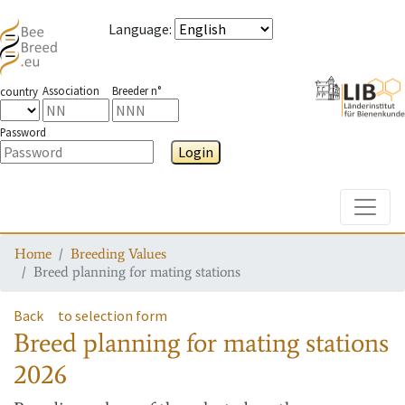
Language
:
Association
Breeder n°
country
Password
Login
Toggle
Home
Breeding Values
Breed planning for mating stations
Back
to selection form
Breed planning for mating stations
2026