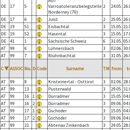
AGT
DE
17
5
Varroatoleranzbelegstelle
2
24.05.
26.
Norderney (70)
DE
17
6
Juist
2
25.05.
26.
DE
19
51
Eisbachtal
3
15.05.
21.
DE
19
52
Hasental
3
15.05.
17.
DE
41
1
Sächsische Schweiz
6
31.05.
05.
AT
99
6
Löhnersbach
3
02.06.
30.
AT
99
7
Blühnbachtal
3
31.05.
26.
C
▼
ASSOC
No.
D
Code
Surname
TM
from
t
AT
99
8
Kristeinertal - Osttirol
3
02.06.
28.
AT
99
13
Pusterwald
3
29.05.
31.
AT
99
16
1
Dürradmer
3
15.05.
04.
AT
99
16
2
Dürradmer
3
09.06.
04.
AT
99
17
1
Gschöder
3
15.05.
04.
AT
99
17
2
Gschöder
3
09.06.
04.
AT
99
21
Abtenau Zinkenbach
3
29.05.
28.