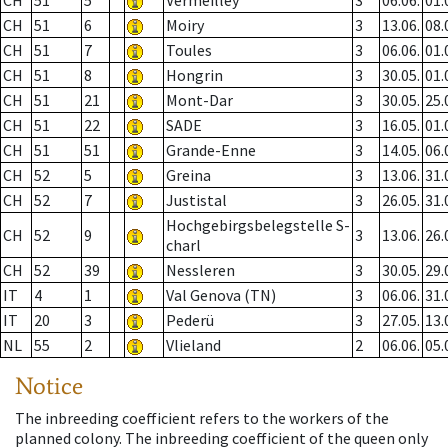
CH
51
5
Vermeilley
3
06.06.
01.
CH
51
6
Moiry
3
13.06.
08.
CH
51
7
Toules
3
06.06.
01.
CH
51
8
Hongrin
3
30.05.
01.
CH
51
21
Mont-Dar
3
30.05.
25.
CH
51
22
SADE
3
16.05.
01.
CH
51
51
Grande-Enne
3
14.05.
06.
CH
52
5
Greina
3
13.06.
31.
CH
52
7
Justistal
3
26.05.
31.
Hochgebirgsbelegstelle S-
CH
52
9
3
13.06.
26.
charl
CH
52
39
Nessleren
3
30.05.
29.
IT
4
1
Val Genova (TN)
3
06.06.
31.
IT
20
3
Pederü
3
27.05.
13.
NL
55
2
Vlieland
2
06.06.
05.
Notice
The inbreeding coefficient refers to the workers of the
planned colony. The inbreeding coefficient of the queen only