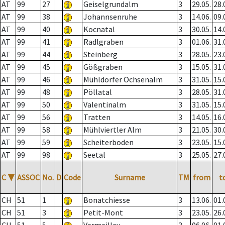
AT
99
27
Geiselgrundalm
3
29.05.
28.
AT
99
38
Johannsenruhe
3
14.06.
09.
AT
99
40
Kocnatal
3
30.05.
14.
AT
99
41
Radlgraben
3
01.06.
31.
AT
99
44
Steinberg
3
28.05.
23.
AT
99
45
Gößgraben
3
15.05.
31.
AT
99
46
Mühldorfer Ochsenalm
3
31.05.
15.
AT
99
48
Pöllatal
3
28.05.
31.
AT
99
50
Valentinalm
3
31.05.
15.
AT
99
56
Tratten
3
14.05.
16.
AT
99
58
Mühlviertler Alm
3
21.05.
30.
AT
99
59
Scheiterboden
3
23.05.
15.
AT
99
98
Seetal
3
25.05.
27.
C
▼
ASSOC
No.
D
Code
Surname
TM
from
t
CH
51
1
Bonatchiesse
3
13.06.
01.
CH
51
3
Petit-Mont
3
23.05.
26.