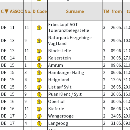
C
▼
ASSOC
No.
D
Code
Surname
TM
from
t
Erbeskopf AGT-
DE
11
11
3
26.05.
21.
Toleranzbelegstelle
Naturpark Erzgebirge-
DE
13
9
3
29.05.
10.
Vogtland
DE
13
11
Blockstelle
3
09.06.
21.
DE
14
1
Kaiserstein
3
30.05.
27.
DE
15
1
Amrum
2
09.06.
21.
DE
15
3
Hamburger Hallig
2
06.06.
11.
DE
15
4
Helgoland
2
13.05.
31.
DE
15
6
List auf Sylt
2
26.05.
20.
DE
15
9
Puan Klent / Sylt
2
26.05.
15.
DE
16
9
Oberhof
3
30.05.
01.
DE
16
11
Kieferle
3
06.06.
25.
DE
17
3
Wangerooge
2
24.05.
29.
DE
17
4
Langeoog
2
31.05.
09.