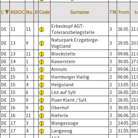
C
▼
ASSOC
No.
D
Code
Surname
TM
from
t
Erbeskopf AGT-
DE
11
11
3
26.05.
21.
Toleranzbelegstelle
Naturpark Erzgebirge-
DE
13
9
3
29.05.
10.
Vogtland
DE
13
11
Blockstelle
3
09.06.
21.
DE
14
1
Kaiserstein
3
30.05.
27.
DE
15
1
Amrum
2
09.06.
21.
DE
15
3
Hamburger Hallig
2
06.06.
11.
DE
15
4
Helgoland
2
13.05.
31.
DE
15
6
List auf Sylt
2
26.05.
20.
DE
15
9
Puan Klent / Sylt
2
26.05.
15.
DE
16
9
Oberhof
3
30.05.
01.
DE
16
11
Kieferle
3
06.06.
25.
DE
17
3
Wangerooge
2
24.05.
29.
DE
17
4
Langeoog
2
31.05.
09.