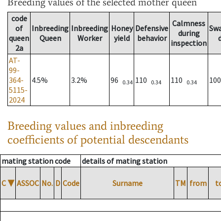
Breeding values
of the selected mother queen
code
Calmness
of
Inbreeding
Inbreeding
Honey
Defensive
Sw
during
queen
Queen
Worker
yield
behavior
inspection
2a
AT-
99-
364-
4.5%
3.2%
96
110
110
10
0.34
0.34
0.34
5115-
2024
Breeding values and inbreeding
coefficients of potential descendants
mating station code
details of mating station
C
▼
ASSOC
No.
D
Code
Surname
TM
from
t