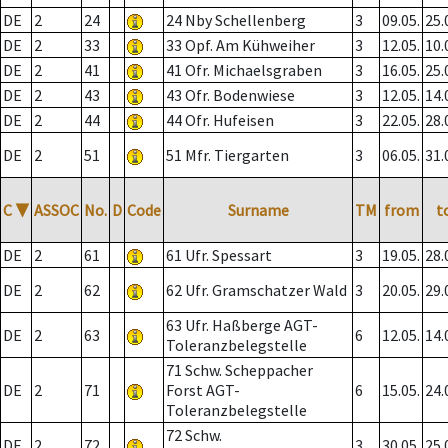
DE
2
24
24 Nby Schellenberg
3
09.05.
25.
DE
2
33
33 Opf. Am Kühweiher
3
12.05.
10.
DE
2
41
41 Ofr. Michaelsgraben
3
16.05.
25.
DE
2
43
43 Ofr. Bodenwiese
3
12.05.
14.
DE
2
44
44 Ofr. Hufeisen
3
22.05.
28.
DE
2
51
51 Mfr. Tiergarten
3
06.05.
31.
C
▼
ASSOC
No.
D
Code
Surname
TM
from
t
DE
2
61
61 Ufr. Spessart
3
19.05.
28.
DE
2
62
62 Ufr. Gramschatzer Wald
3
20.05.
29.
63 Ufr. Haßberge AGT-
DE
2
63
6
12.05.
14.
Toleranzbelegstelle
71 Schw. Scheppacher
DE
2
71
Forst AGT-
6
15.05.
24.
Toleranzbelegstelle
72 Schw.
DE
2
72
3
30.05.
25.