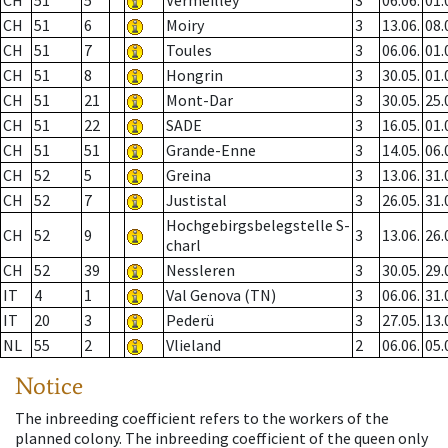
CH
51
5
Vermeilley
3
06.06.
01.
CH
51
6
Moiry
3
13.06.
08.
CH
51
7
Toules
3
06.06.
01.
CH
51
8
Hongrin
3
30.05.
01.
CH
51
21
Mont-Dar
3
30.05.
25.
CH
51
22
SADE
3
16.05.
01.
CH
51
51
Grande-Enne
3
14.05.
06.
CH
52
5
Greina
3
13.06.
31.
CH
52
7
Justistal
3
26.05.
31.
Hochgebirgsbelegstelle S-
CH
52
9
3
13.06.
26.
charl
CH
52
39
Nessleren
3
30.05.
29.
IT
4
1
Val Genova (TN)
3
06.06.
31.
IT
20
3
Pederü
3
27.05.
13.
NL
55
2
Vlieland
2
06.06.
05.
Notice
The inbreeding coefficient refers to the workers of the
planned colony. The inbreeding coefficient of the queen only