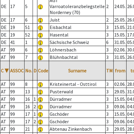
AGT
DE
17
5
Varroatoleranzbelegstelle
2
24.05.
26.
Norderney (70)
DE
17
6
Juist
2
25.05.
26.
DE
19
51
Eisbachtal
3
15.05.
21.
DE
19
52
Hasental
3
15.05.
17.
DE
41
1
Sächsische Schweiz
6
31.05.
05.
AT
99
6
Löhnersbach
3
02.06.
30.
AT
99
7
Blühnbachtal
3
31.05.
26.
C
▼
ASSOC
No.
D
Code
Surname
TM
from
t
AT
99
8
Kristeinertal - Osttirol
3
02.06.
28.
AT
99
13
Pusterwald
3
29.05.
31.
AT
99
16
1
Dürradmer
3
15.05.
04.
AT
99
16
2
Dürradmer
3
09.06.
04.
AT
99
17
1
Gschöder
3
15.05.
04.
AT
99
17
2
Gschöder
3
09.06.
04.
AT
99
21
Abtenau Zinkenbach
3
29.05.
28.