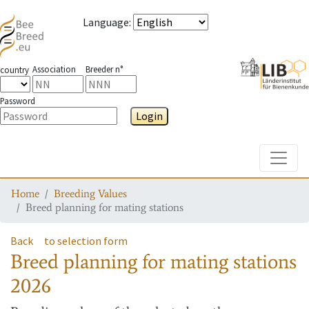
Language
:
Association
Breeder n°
country
Password
Login
Toggle
Home
Breeding Values
Breed planning for mating stations
Back
to selection form
Breed planning for mating stations
2026