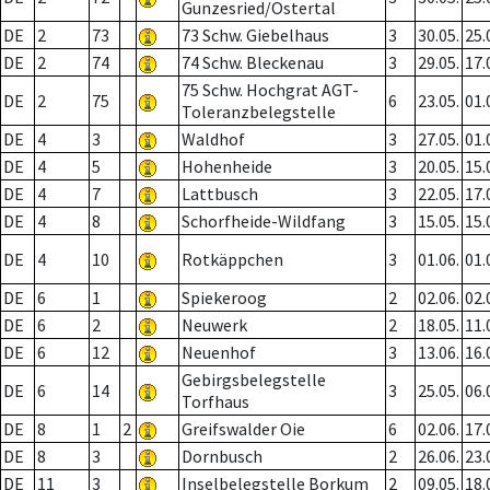
Gunzesried/Ostertal
DE
2
73
73 Schw. Giebelhaus
3
30.05.
25.
DE
2
74
74 Schw. Bleckenau
3
29.05.
17.
75 Schw. Hochgrat AGT-
DE
2
75
6
23.05.
01.
Toleranzbelegstelle
DE
4
3
Waldhof
3
27.05.
01.
DE
4
5
Hohenheide
3
20.05.
15.
DE
4
7
Lattbusch
3
22.05.
17.
DE
4
8
Schorfheide-Wildfang
3
15.05.
15.
DE
4
10
Rotkäppchen
3
01.06.
01.
DE
6
1
Spiekeroog
2
02.06.
02.
DE
6
2
Neuwerk
2
18.05.
11.
DE
6
12
Neuenhof
3
13.06.
16.
Gebirgsbelegstelle
DE
6
14
3
25.05.
06.
Torfhaus
DE
8
1
2
Greifswalder Oie
6
02.06.
17.
DE
8
3
Dornbusch
2
26.06.
23.
DE
11
3
Inselbelegstelle Borkum
2
09.05.
18.