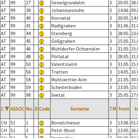
AT
99
27
Geiselgrundalm
3
29.05.
28.
AT
99
38
Johannsenruhe
3
14.06.
09.
AT
99
40
Kocnatal
3
30.05.
14.
AT
99
41
Radlgraben
3
01.06.
31.
AT
99
44
Steinberg
3
28.05.
23.
AT
99
45
Gößgraben
3
15.05.
31.
AT
99
46
Mühldorfer Ochsenalm
3
31.05.
15.
AT
99
48
Pöllatal
3
28.05.
31.
AT
99
50
Valentinalm
3
31.05.
15.
AT
99
56
Tratten
3
14.05.
16.
AT
99
58
Mühlviertler Alm
3
21.05.
30.
AT
99
59
Scheiterboden
3
23.05.
15.
AT
99
98
Seetal
3
25.05.
27.
C
▼
ASSOC
No.
D
Code
Surname
TM
from
t
CH
51
1
Bonatchiesse
3
13.06.
01.
CH
51
3
Petit-Mont
3
23.05.
26.