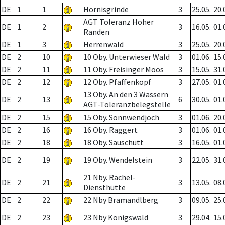
DE
1
1
Hornisgrinde
3
25.05.
20.
AGT Toleranz Hoher
DE
1
2
3
16.05.
01.
Randen
DE
1
3
Herrenwald
3
25.05.
20.
DE
2
10
10 Oby. Unterwieser Wald
3
01.06.
15.
DE
2
11
11 Oby. Freisinger Moos
3
15.05.
31.
DE
2
12
12 Oby. Pfaffenkopf
3
27.05.
01.
13 Oby. An den 3 Wassern
DE
2
13
6
30.05.
01.
AGT-Toleranzbelegstelle
DE
2
15
15 Oby. Sonnwendjoch
3
01.06.
20.
DE
2
16
16 Oby. Raggert
3
01.06.
01.
DE
2
18
18 Oby. Sauschütt
3
16.05.
01.
DE
2
19
19 Oby. Wendelstein
3
22.05.
31.
21 Nby. Rachel-
DE
2
21
3
13.05.
08.
Diensthütte
DE
2
22
22 Nby Bramandlberg
3
09.05.
25.
DE
2
23
23 Nby Königswald
3
29.04.
15.