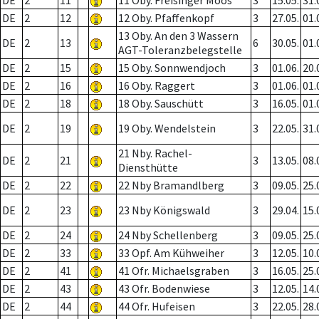
DE
2
11
11 Oby. Freisinger Moos
3
15.05.
31.
DE
2
12
12 Oby. Pfaffenkopf
3
27.05.
01.
13 Oby. An den 3 Wassern
DE
2
13
6
30.05.
01.
AGT-Toleranzbelegstelle
DE
2
15
15 Oby. Sonnwendjoch
3
01.06.
20.
DE
2
16
16 Oby. Raggert
3
01.06.
01.
DE
2
18
18 Oby. Sauschütt
3
16.05.
01.
DE
2
19
19 Oby. Wendelstein
3
22.05.
31.
21 Nby. Rachel-
DE
2
21
3
13.05.
08.
Diensthütte
DE
2
22
22 Nby Bramandlberg
3
09.05.
25.
DE
2
23
23 Nby Königswald
3
29.04.
15.
DE
2
24
24 Nby Schellenberg
3
09.05.
25.
DE
2
33
33 Opf. Am Kühweiher
3
12.05.
10.
DE
2
41
41 Ofr. Michaelsgraben
3
16.05.
25.
DE
2
43
43 Ofr. Bodenwiese
3
12.05.
14.
DE
2
44
44 Ofr. Hufeisen
3
22.05.
28.