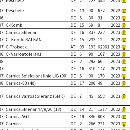
07.
Peschetz
DE
2
227
355
2023
07.
Peschetz
DE
13
90
672
2022
06.
DE
6
36
31
2023
07.
C-Kombi
DE
15
69
8
2022
07.
Carnica Sklenar
DE
16
337
232
2023
07.
C- Kombi BALKAN
DE
15
233
12
2022
07.
C-Troiseck
AT
99
193
62961
2023
08.
C- Varroatoleranz
DE
6
90
167
2023
08.
DE
2
293
66
2023
07.
DE
16
310
147
2023
07.
Carnica Selektionslinie LIB (90)
DE
6
90
170
2023
08.
Carnica-03 (40)
DE
17
208
49
2023
07.
Carnica Varroatoleranz (SMR)
DE
7
45
658
2023
07.
Carnica Sklenar 47/9/26 (13)
DE
14
21
1317
2022
07.
Carnica AGT
DE
19
346
803
2023
07.
Carnica
DE
2
266
231
2023