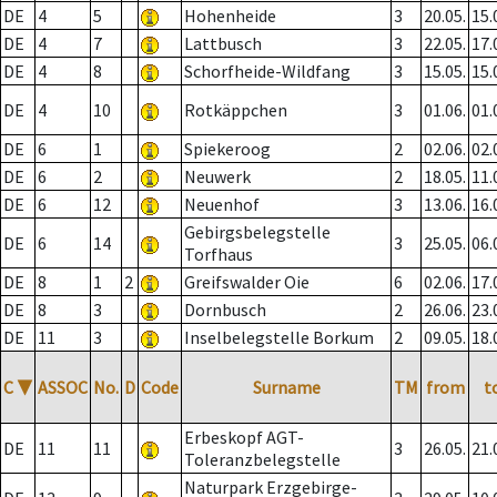
DE
4
5
Hohenheide
3
20.05.
15.
DE
4
7
Lattbusch
3
22.05.
17.
DE
4
8
Schorfheide-Wildfang
3
15.05.
15.
DE
4
10
Rotkäppchen
3
01.06.
01.
DE
6
1
Spiekeroog
2
02.06.
02.
DE
6
2
Neuwerk
2
18.05.
11.
DE
6
12
Neuenhof
3
13.06.
16.
Gebirgsbelegstelle
DE
6
14
3
25.05.
06.
Torfhaus
DE
8
1
2
Greifswalder Oie
6
02.06.
17.
DE
8
3
Dornbusch
2
26.06.
23.
DE
11
3
Inselbelegstelle Borkum
2
09.05.
18.
C
▼
ASSOC
No.
D
Code
Surname
TM
from
t
Erbeskopf AGT-
DE
11
11
3
26.05.
21.
Toleranzbelegstelle
Naturpark Erzgebirge-