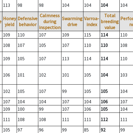
113
98
98
104
104
104
104
Calmness
Total
Honey
Defensive
Swarming
Varroa-
Perfo
e
during
breeding
yield
behavior
drive
index
n
inspection
value
109
110
107
109
115
114
110
108
107
105
107
110
110
108
109
105
107
113
114
114
110
106
101
102
101
105
104
103
102
105
107
99
105
105
104
107
104
104
107
104
106
107
109
100
99
107
106
105
104
111
108
108
111
111
112
111
105
97
96
99
85
92
99