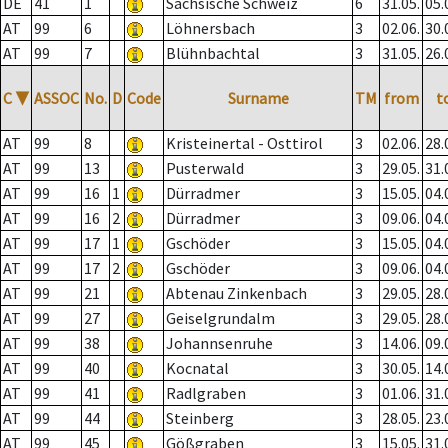
DE
41
1
Sächsische Schweiz
6
31.05.
05.
AT
99
6
Löhnersbach
3
02.06.
30.
AT
99
7
Blühnbachtal
3
31.05.
26.
C
▼
ASSOC
No.
D
Code
Surname
TM
from
t
AT
99
8
Kristeinertal - Osttirol
3
02.06.
28.
AT
99
13
Pusterwald
3
29.05.
31.
AT
99
16
1
Dürradmer
3
15.05.
04.
AT
99
16
2
Dürradmer
3
09.06.
04.
AT
99
17
1
Gschöder
3
15.05.
04.
AT
99
17
2
Gschöder
3
09.06.
04.
AT
99
21
Abtenau Zinkenbach
3
29.05.
28.
AT
99
27
Geiselgrundalm
3
29.05.
28.
AT
99
38
Johannsenruhe
3
14.06.
09.
AT
99
40
Kocnatal
3
30.05.
14.
AT
99
41
Radlgraben
3
01.06.
31.
AT
99
44
Steinberg
3
28.05.
23.
AT
99
45
Gößgraben
3
15.05.
31.