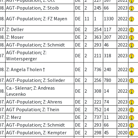
07.
AGT-Population; Z: Ott
DE
2
227
167
2021
08.
AGT-Population, Z: Stoib
DE
2
245
66
2023
08.
AGT-Population; Z: FZ Mayen
DE
11
1
1330
2022
07.
Z: Deller
DE
2
254
117
2022
08.
Z: Moser
DE
2
363
207
2023
08.
AGT-Population; Z: Schmidt
DE
2
293
46
2022
AGT-Population; Z:
07.
DE
2
211
318
2023
Wintersperger
08.
Z: Angela Tholen †
DE
2
736
240
2022
07.
AGT-Population; Z: Solleder
DE
2
256
780
2023
Ca.- Sklenar; Z: Andreas
08.
DE
2
308
14
2022
Levcenko
07.
AGT-Population; Z: Ahrens
DE
2
221
74
2023
07.
AGT Population; Z: Thein
DE
2
752
14
2023
07.
Z: Merz
DE
2
737
11
2023
07.
AGT-Population; Z: Schmidt
DE
2
293
66
2023
07.
AGT-Population, Z: Kempter
DE
2
298
45
2020