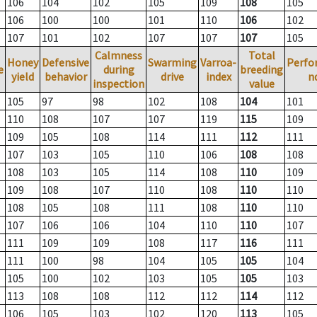
106
104
102
105
109
108
105
106
100
100
101
110
106
102
107
101
102
107
107
107
105
Calmness
Total
Honey
Defensive
Swarming
Varroa-
Perfo
e
during
breeding
yield
behavior
drive
index
n
inspection
value
105
97
98
102
108
104
101
110
108
107
107
119
115
109
109
105
108
114
111
112
111
107
103
105
110
106
108
108
108
103
105
114
108
110
109
109
108
107
110
108
110
110
108
105
108
111
108
110
110
107
106
106
104
110
110
107
111
109
109
108
117
116
111
111
100
98
104
105
105
104
105
100
102
103
105
105
103
113
108
108
112
112
114
112
106
105
103
102
120
113
105