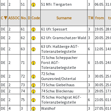
DE
2
51
51 Mfr. Tiergarten
3
06.05.
31.
C
▼
ASSOC
No.
D
Code
Surname
TM
from
t
DE
2
61
61 Ufr. Spessart
3
19.05.
28.
DE
2
62
62 Ufr. Gramschatzer Wald
3
20.05.
29.
63 Ufr. Haßberge AGT-
DE
2
63
6
12.05.
14.
Toleranzbelegstelle
71 Schw. Scheppacher
DE
2
71
Forst AGT-
6
15.05.
24.
Toleranzbelegstelle
72 Schw.
DE
2
72
3
30.05.
25.
Gunzesried/Ostertal
DE
2
73
73 Schw. Giebelhaus
3
30.05.
25.
DE
2
74
74 Schw. Bleckenau
3
29.05.
17.
75 Schw. Hochgrat AGT-
DE
2
75
6
23.05.
01.
Toleranzbelegstelle
DE
4
3
Waldhof
3
27.05.
01.