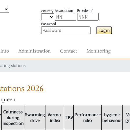
Association
Breeder n°
country
Password
Login
Info
Administration
Contact
Monitoring
ating stations
tations
2026
r queen
Calmness
e
Swarming
Varroa-
Performance
hygienic
V
during
TBV
drive
index
ndex
behaviour
g
inspection