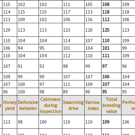
115
102
102
111
105
108
109
114
115
115
117
113
118
118
113
100
102
106
116
112
106
129
113
113
123
120
125
123
110
104
104
114
107
110
109
106
94
95
101
104
101
99
110
104
104
112
110
111
109
107
91
92
98
99
97
96
109
99
99
107
107
106
104
107
100
97
111
109
107
104
96
100
98
89
96
95
95
Calmness
Total
Honey
Defensive
Swarming
Varroa-
Perfo
e
during
breeding
yield
behavior
drive
index
n
inspection
value
113
98
100
110
110
109
106