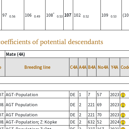
*
97
106
108
107
102
109
(1
0.56
0.49
0.53
0.52
0.53
oefficients of potential descendants
Mate (4A)
o
Breeding line
C4A
A4A
B4A
No4A
Y4A
Cod
07.
AGT-Population
DE
1
7
57
2023
08.
AGT Population
DE
2
221
69
2023
07.
AGT Population
DE
2
221
70
2023
08.
AGT-Population; Z: Köpke
DE
2
632
52
2024