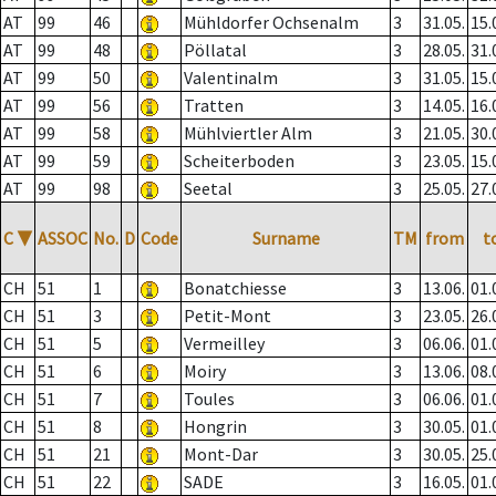
AT
99
46
Mühldorfer Ochsenalm
3
31.05.
15.
AT
99
48
Pöllatal
3
28.05.
31.
AT
99
50
Valentinalm
3
31.05.
15.
AT
99
56
Tratten
3
14.05.
16.
AT
99
58
Mühlviertler Alm
3
21.05.
30.
AT
99
59
Scheiterboden
3
23.05.
15.
AT
99
98
Seetal
3
25.05.
27.
C
▼
ASSOC
No.
D
Code
Surname
TM
from
t
CH
51
1
Bonatchiesse
3
13.06.
01.
CH
51
3
Petit-Mont
3
23.05.
26.
CH
51
5
Vermeilley
3
06.06.
01.
CH
51
6
Moiry
3
13.06.
08.
CH
51
7
Toules
3
06.06.
01.
CH
51
8
Hongrin
3
30.05.
01.
CH
51
21
Mont-Dar
3
30.05.
25.
CH
51
22
SADE
3
16.05.
01.