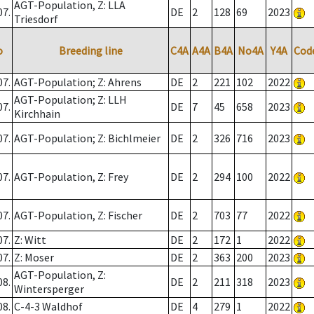
AGT-Population, Z: LLA
07.
DE
2
128
69
2023
Triesdorf
o
Breeding line
C4A
A4A
B4A
No4A
Y4A
Cod
07.
AGT-Population; Z: Ahrens
DE
2
221
102
2022
AGT-Population; Z: LLH
07.
DE
7
45
658
2023
Kirchhain
07.
AGT-Population; Z: Bichlmeier
DE
2
326
716
2023
07.
AGT-Population, Z: Frey
DE
2
294
100
2022
07.
AGT-Population, Z: Fischer
DE
2
703
77
2022
07.
Z: Witt
DE
2
172
1
2022
07.
Z: Moser
DE
2
363
200
2023
AGT-Population, Z:
08.
DE
2
211
318
2023
Wintersperger
08.
C-4-3 Waldhof
DE
4
279
1
2022