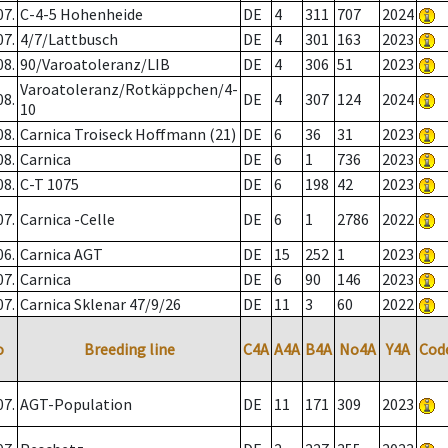
07.
C-4-5 Hohenheide
DE
4
311
707
2024
07.
4/7/Lattbusch
DE
4
301
163
2023
08.
90/Varoatoleranz/LIB
DE
4
306
51
2023
Varoatoleranz/Rotkäppchen/4-
08.
DE
4
307
124
2024
10
08.
Carnica Troiseck Hoffmann (21)
DE
6
36
31
2023
08.
Carnica
DE
6
1
736
2023
08.
C-T 1075
DE
6
198
42
2023
07.
Carnica -Celle
DE
6
1
2786
2022
06.
Carnica AGT
DE
15
252
1
2023
07.
Carnica
DE
6
90
146
2023
07.
Carnica Sklenar 47/9/26
DE
11
3
60
2022
o
Breeding line
C4A
A4A
B4A
No4A
Y4A
Cod
07.
AGT-Population
DE
11
171
309
2023