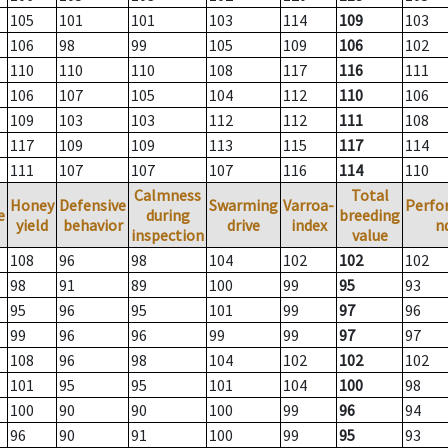
105
101
101
103
114
109
103
106
98
99
105
109
106
102
110
110
110
108
117
116
111
106
107
105
104
112
110
106
109
103
103
112
112
111
108
117
109
109
113
115
117
114
111
107
107
107
116
114
110
Calmness
Total
Honey
Defensive
Swarming
Varroa-
Perfo
e
during
breeding
yield
behavior
drive
index
n
inspection
value
108
96
98
104
102
102
102
98
91
89
100
99
95
93
95
96
95
101
99
97
96
99
96
96
99
99
97
97
108
96
98
104
102
102
102
101
95
95
101
104
100
98
100
90
90
100
99
96
94
96
90
91
100
99
95
93