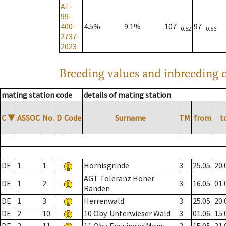
AT-
99-
400-
4.5%
9.1%
107
97
0.52
0.56
2737-
2023
Breeding values and inbreeding c
mating station code
details of mating station
C
▼
ASSOC
No.
D
Code
Surname
TM
from
t
DE
1
1
Hornisgrinde
3
25.05.
20.
AGT Toleranz Hoher
DE
1
2
3
16.05.
01.
Randen
DE
1
3
Herrenwald
3
25.05.
20.
DE
2
10
10 Oby. Unterwieser Wald
3
01.06.
15.