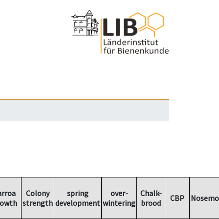
arroa
Colony
spring
over-
Chalk-
CBP
Nosemo
rowth
strength
development
wintering
brood