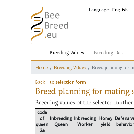
Language
:
Breeding Values
Breeding Data
Home
Breeding Values
Breed planning for m
Back
to selection form
Breed planning for mating s
Breeding values
of the selected mothe
code
of
Inbreeding
Inbreeding
Honey
Defensiv
queen
Queen
Worker
yield
behavior
2a