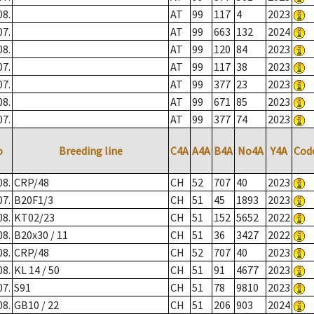
08.
AT
99
117
4
2023
07.
AT
99
663
132
2024
08.
AT
99
120
84
2023
07.
AT
99
117
38
2023
07.
AT
99
377
23
2023
08.
AT
99
671
85
2023
07.
AT
99
377
74
2023
o
Breeding line
C4A
A4A
B4A
No4A
Y4A
Cod
08.
CRP/48
CH
52
707
40
2023
07.
B20F1/3
CH
51
45
1893
2023
08.
KT02/23
CH
51
152
5652
2022
08.
B20x30 / 11
CH
51
36
3427
2022
08.
CRP/48
CH
52
707
40
2023
08.
KL 14 / 50
CH
51
91
4677
2023
07.
S91
CH
51
78
9810
2023
08.
GB10 / 22
CH
51
206
903
2024