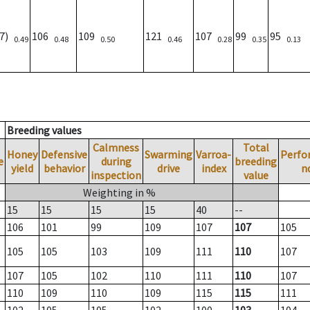
07)
106
109
121
107
99
95
0.49
0.48
0.50
0.46
0.28
0.35
0.13
Breeding values
Calmness
Total
Honey
Defensive
Swarming
Varroa-
Perfo
e
during
breeding
yield
behavior
drive
index
n
inspection
value
Weighting in %
15
15
15
15
40
--
106
101
99
109
107
107
105
105
105
103
109
111
110
107
107
105
102
110
111
110
107
110
109
110
109
115
115
111