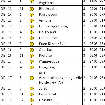
DE
13
9
3
29.05.
10.
Vogtland
DE
13
11
Blockstelle
3
09.06.
21.
DE
14
1
Kaiserstein
3
30.05.
27.
DE
15
1
Amrum
2
09.06.
21.
DE
15
3
Hamburger Hallig
2
06.06.
11.
DE
15
4
Helgoland
2
13.05.
31.
DE
15
6
List auf Sylt
2
26.05.
20.
DE
15
9
Puan Klent / Sylt
2
26.05.
15.
DE
16
9
Oberhof
3
30.05.
01.
DE
16
11
Kieferle
3
06.06.
25.
DE
17
3
Wangerooge
2
24.05.
29.
DE
17
4
Langeoog
2
31.05.
09.
AGT
DE
17
5
Varroatoleranzbelegstelle
2
24.05.
26.
Norderney (70)
DE
17
6
Juist
2
25.05.
26.
DE
19
51
Eisbachtal
3
15.05.
21.
DE
19
52
Hasental
3
15.05.
17.