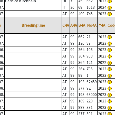
08.
Carnica Kirchhain
DE
7
45
662
2023
07.
IT
20
68
1013
2024
07.
AT
99
400
745
2023
o
Breeding line
C4A
A4A
B4A
No4A
Y4A
Cod
07.
AT
99
662
21
2023
07.
AT
99
120
87
2023
06.
AT
99
364
106
2023
08.
AT
99
364
908
2023
06.
AT
99
364
121
2022
08.
AT
99
364
705
2023
07.
AT
99
99
1
2023
07.
AT
99
193
62459
2023
08.
AT
99
377
92
2023
08.
AT
99
193
63000
2023
07.
AT
99
169
223
2023
07.
AT
99
888
331
2023
07.
AT
99
377
501
2023