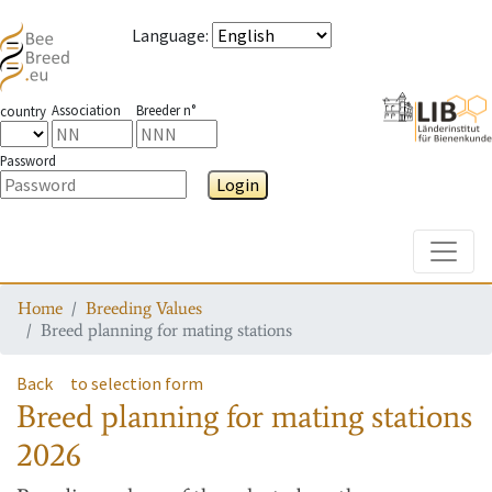
Language
:
Association
Breeder n°
country
Password
Login
Toggle
Home
Breeding Values
Breed planning for mating stations
Back
to selection form
Breed planning for mating stations
2026