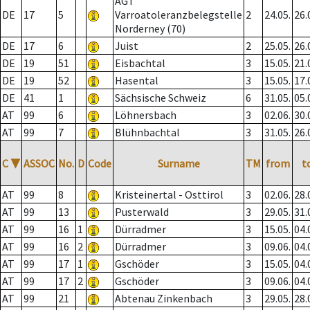
AGT
DE
17
5
Varroatoleranzbelegstelle
2
24.05.
26.
Norderney (70)
DE
17
6
Juist
2
25.05.
26.
DE
19
51
Eisbachtal
3
15.05.
21.
DE
19
52
Hasental
3
15.05.
17.
DE
41
1
Sächsische Schweiz
6
31.05.
05.
AT
99
6
Löhnersbach
3
02.06.
30.
AT
99
7
Blühnbachtal
3
31.05.
26.
C
▼
ASSOC
No.
D
Code
Surname
TM
from
t
AT
99
8
Kristeinertal - Osttirol
3
02.06.
28.
AT
99
13
Pusterwald
3
29.05.
31.
AT
99
16
1
Dürradmer
3
15.05.
04.
AT
99
16
2
Dürradmer
3
09.06.
04.
AT
99
17
1
Gschöder
3
15.05.
04.
AT
99
17
2
Gschöder
3
09.06.
04.
AT
99
21
Abtenau Zinkenbach
3
29.05.
28.