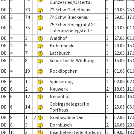
Gunzesried/Ostertal
DE
2
73
73 Schw. Giebelhaus
3
30.05.
25.
DE
2
74
74 Schw. Bleckenau
3
29.05.
17.
75 Schw. Hochgrat AGT-
DE
2
75
6
23.05.
01.
Toleranzbelegstelle
DE
4
3
Waldhof
3
27.05.
01.
DE
4
5
Hohenheide
3
20.05.
15.
DE
4
7
Lattbusch
3
22.05.
17.
DE
4
8
Schorfheide-Wildfang
3
15.05.
15.
DE
4
10
Rotkäppchen
3
01.06.
01.
DE
6
1
Spiekeroog
2
02.06.
02.
DE
6
2
Neuwerk
2
18.05.
11.
DE
6
12
Neuenhof
3
13.06.
16.
Gebirgsbelegstelle
DE
6
14
3
25.05.
06.
Torfhaus
DE
8
1
2
Greifswalder Oie
6
02.06.
17.
DE
8
3
Dornbusch
2
26.06.
23.
DE
11
3
Inselbelegstelle Borkum
2
09.05.
18.