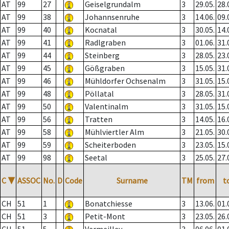
AT
99
27
Geiselgrundalm
3
29.05.
28.
AT
99
38
Johannsenruhe
3
14.06.
09.
AT
99
40
Kocnatal
3
30.05.
14.
AT
99
41
Radlgraben
3
01.06.
31.
AT
99
44
Steinberg
3
28.05.
23.
AT
99
45
Gößgraben
3
15.05.
31.
AT
99
46
Mühldorfer Ochsenalm
3
31.05.
15.
AT
99
48
Pöllatal
3
28.05.
31.
AT
99
50
Valentinalm
3
31.05.
15.
AT
99
56
Tratten
3
14.05.
16.
AT
99
58
Mühlviertler Alm
3
21.05.
30.
AT
99
59
Scheiterboden
3
23.05.
15.
AT
99
98
Seetal
3
25.05.
27.
C
▼
ASSOC
No.
D
Code
Surname
TM
from
t
CH
51
1
Bonatchiesse
3
13.06.
01.
CH
51
3
Petit-Mont
3
23.05.
26.