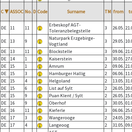
C
▼
ASSOC
No.
D
Code
Surname
TM
from
t
Erbeskopf AGT-
DE
11
11
3
26.05.
21.
Toleranzbelegstelle
Naturpark Erzgebirge-
DE
13
9
3
29.05.
10.
Vogtland
DE
13
11
Blockstelle
3
09.06.
21.
DE
14
1
Kaiserstein
3
30.05.
27.
DE
15
1
Amrum
2
09.06.
21.
DE
15
3
Hamburger Hallig
2
06.06.
11.
DE
15
4
Helgoland
2
13.05.
31.
DE
15
6
List auf Sylt
2
26.05.
20.
DE
15
9
Puan Klent / Sylt
2
26.05.
15.
DE
16
9
Oberhof
3
30.05.
01.
DE
16
11
Kieferle
3
06.06.
25.
DE
17
3
Wangerooge
2
24.05.
29.
DE
17
4
Langeoog
2
31.05.
09.