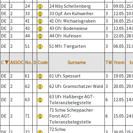
DE
2
24
24 Nby Schellenberg
3
09.05.
25.
DE
2
33
33 Opf. Am Kühweiher
3
12.05.
10.
DE
2
41
41 Ofr. Michaelsgraben
3
16.05.
25.
DE
2
43
43 Ofr. Bodenwiese
3
12.05.
14.
DE
2
44
44 Ofr. Hufeisen
3
22.05.
28.
DE
2
51
51 Mfr. Tiergarten
3
06.05.
31.
C
▼
ASSOC
No.
D
Code
Surname
TM
from
t
DE
2
61
61 Ufr. Spessart
3
19.05.
28.
DE
2
62
62 Ufr. Gramschatzer Wald
3
20.05.
29.
63 Ufr. Haßberge AGT-
DE
2
63
6
12.05.
14.
Toleranzbelegstelle
71 Schw. Scheppacher
DE
2
71
Forst AGT-
6
15.05.
24.
Toleranzbelegstelle
72 Schw.
DE
2
72
3
30.05.
25.