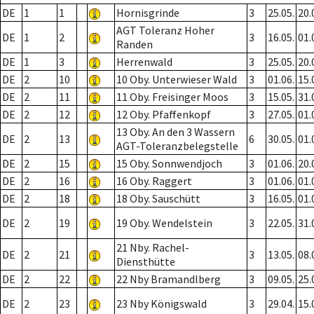
DE
1
1
Hornisgrinde
3
25.05.
20.
AGT Toleranz Hoher
DE
1
2
3
16.05.
01.
Randen
DE
1
3
Herrenwald
3
25.05.
20.
DE
2
10
10 Oby. Unterwieser Wald
3
01.06.
15.
DE
2
11
11 Oby. Freisinger Moos
3
15.05.
31.
DE
2
12
12 Oby. Pfaffenkopf
3
27.05.
01.
13 Oby. An den 3 Wassern
DE
2
13
6
30.05.
01.
AGT-Toleranzbelegstelle
DE
2
15
15 Oby. Sonnwendjoch
3
01.06.
20.
DE
2
16
16 Oby. Raggert
3
01.06.
01.
DE
2
18
18 Oby. Sauschütt
3
16.05.
01.
DE
2
19
19 Oby. Wendelstein
3
22.05.
31.
21 Nby. Rachel-
DE
2
21
3
13.05.
08.
Diensthütte
DE
2
22
22 Nby Bramandlberg
3
09.05.
25.
DE
2
23
23 Nby Königswald
3
29.04.
15.