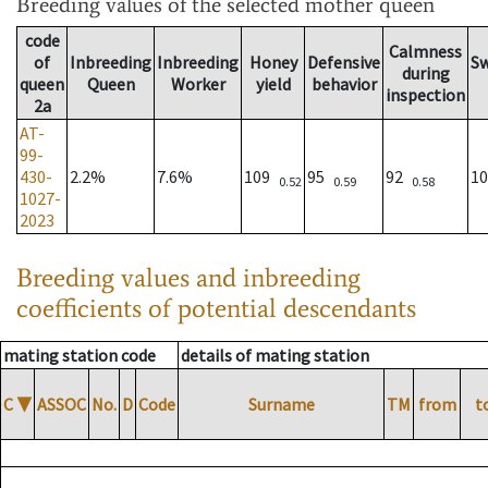
Breeding values
of the selected mother queen
code
Calmness
of
Inbreeding
Inbreeding
Honey
Defensive
S
during
queen
Queen
Worker
yield
behavior
inspection
2a
AT-
99-
430-
2.2%
7.6%
109
95
92
1
0.52
0.59
0.58
1027-
2023
Breeding values and inbreeding
coefficients of potential descendants
mating station code
details of mating station
C
▼
ASSOC
No.
D
Code
Surname
TM
from
t