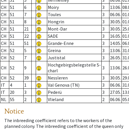
CH
51
5
Vermeilley
3
06.06.
01.
CH
51
6
Moiry
3
13.06.
08.
CH
51
7
Toules
3
06.06.
01.
CH
51
8
Hongrin
3
30.05.
01.
CH
51
21
Mont-Dar
3
30.05.
25.
CH
51
22
SADE
3
16.05.
01.
CH
51
51
Grande-Enne
3
14.05.
06.
CH
52
5
Greina
3
13.06.
31.
CH
52
7
Justistal
3
26.05.
31.
Hochgebirgsbelegstelle S-
CH
52
9
3
13.06.
26.
charl
CH
52
39
Nessleren
3
30.05.
29.
IT
4
1
Val Genova (TN)
3
06.06.
31.
IT
20
3
Pederü
3
27.05.
13.
NL
55
2
Vlieland
2
06.06.
05.
Notice
The inbreeding coefficient refers to the workers of the
planned colony. The inbreeding coefficient of the queen only