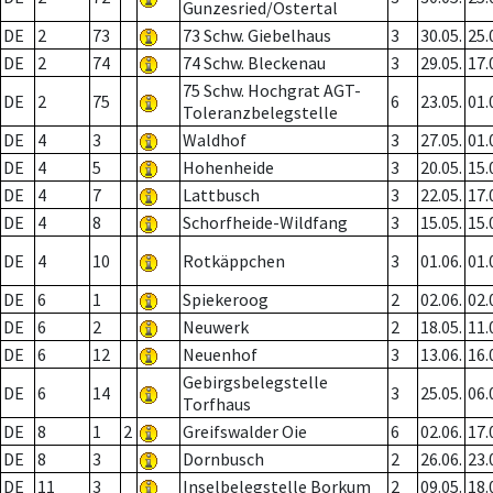
Gunzesried/Ostertal
DE
2
73
73 Schw. Giebelhaus
3
30.05.
25.
DE
2
74
74 Schw. Bleckenau
3
29.05.
17.
75 Schw. Hochgrat AGT-
DE
2
75
6
23.05.
01.
Toleranzbelegstelle
DE
4
3
Waldhof
3
27.05.
01.
DE
4
5
Hohenheide
3
20.05.
15.
DE
4
7
Lattbusch
3
22.05.
17.
DE
4
8
Schorfheide-Wildfang
3
15.05.
15.
DE
4
10
Rotkäppchen
3
01.06.
01.
DE
6
1
Spiekeroog
2
02.06.
02.
DE
6
2
Neuwerk
2
18.05.
11.
DE
6
12
Neuenhof
3
13.06.
16.
Gebirgsbelegstelle
DE
6
14
3
25.05.
06.
Torfhaus
DE
8
1
2
Greifswalder Oie
6
02.06.
17.
DE
8
3
Dornbusch
2
26.06.
23.
DE
11
3
Inselbelegstelle Borkum
2
09.05.
18.