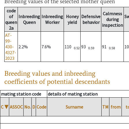
Breeding values
of the selected mother queen
code
Calmness
of
Inbreeding
Inbreeding
Honey
Defensive
S
during
queen
Queen
Worker
yield
behavior
inspection
2a
AT-
99-
430-
2.2%
7.6%
110
93
91
1
0.52
0.59
0.58
4327-
2023
Breeding values and inbreeding
coefficients of potential descendants
mating station code
details of mating station
C
▼
ASSOC
No.
D
Code
Surname
TM
from
t