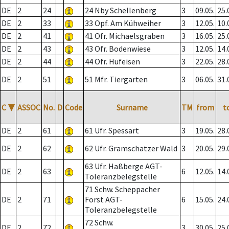
DE
2
24
24 Nby Schellenberg
3
09.05.
25.
DE
2
33
33 Opf. Am Kühweiher
3
12.05.
10.
DE
2
41
41 Ofr. Michaelsgraben
3
16.05.
25.
DE
2
43
43 Ofr. Bodenwiese
3
12.05.
14.
DE
2
44
44 Ofr. Hufeisen
3
22.05.
28.
DE
2
51
51 Mfr. Tiergarten
3
06.05.
31.
C
▼
ASSOC
No.
D
Code
Surname
TM
from
t
DE
2
61
61 Ufr. Spessart
3
19.05.
28.
DE
2
62
62 Ufr. Gramschatzer Wald
3
20.05.
29.
63 Ufr. Haßberge AGT-
DE
2
63
6
12.05.
14.
Toleranzbelegstelle
71 Schw. Scheppacher
DE
2
71
Forst AGT-
6
15.05.
24.
Toleranzbelegstelle
72 Schw.
DE
2
72
3
30.05.
25.