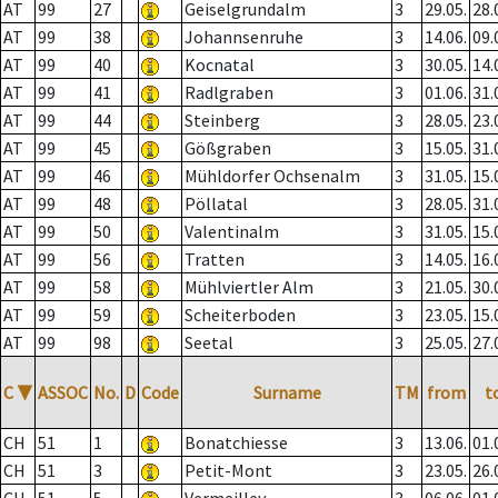
AT
99
27
Geiselgrundalm
3
29.05.
28.
AT
99
38
Johannsenruhe
3
14.06.
09.
AT
99
40
Kocnatal
3
30.05.
14.
AT
99
41
Radlgraben
3
01.06.
31.
AT
99
44
Steinberg
3
28.05.
23.
AT
99
45
Gößgraben
3
15.05.
31.
AT
99
46
Mühldorfer Ochsenalm
3
31.05.
15.
AT
99
48
Pöllatal
3
28.05.
31.
AT
99
50
Valentinalm
3
31.05.
15.
AT
99
56
Tratten
3
14.05.
16.
AT
99
58
Mühlviertler Alm
3
21.05.
30.
AT
99
59
Scheiterboden
3
23.05.
15.
AT
99
98
Seetal
3
25.05.
27.
C
▼
ASSOC
No.
D
Code
Surname
TM
from
t
CH
51
1
Bonatchiesse
3
13.06.
01.
CH
51
3
Petit-Mont
3
23.05.
26.