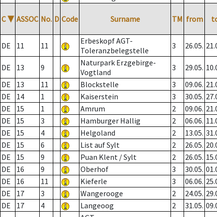
C
▼
ASSOC
No.
D
Code
Surname
TM
from
t
Erbeskopf AGT-
DE
11
11
3
26.05.
21.
Toleranzbelegstelle
Naturpark Erzgebirge-
DE
13
9
3
29.05.
10.
Vogtland
DE
13
11
Blockstelle
3
09.06.
21.
DE
14
1
Kaiserstein
3
30.05.
27.
DE
15
1
Amrum
2
09.06.
21.
DE
15
3
Hamburger Hallig
2
06.06.
11.
DE
15
4
Helgoland
2
13.05.
31.
DE
15
6
List auf Sylt
2
26.05.
20.
DE
15
9
Puan Klent / Sylt
2
26.05.
15.
DE
16
9
Oberhof
3
30.05.
01.
DE
16
11
Kieferle
3
06.06.
25.
DE
17
3
Wangerooge
2
24.05.
29.
DE
17
4
Langeoog
2
31.05.
09.