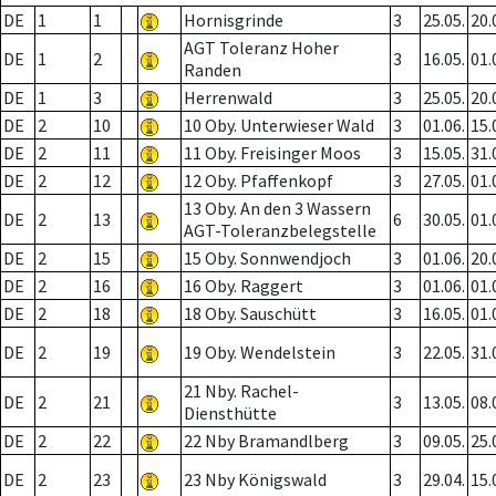
DE
1
1
Hornisgrinde
3
25.05.
20.
AGT Toleranz Hoher
DE
1
2
3
16.05.
01.
Randen
DE
1
3
Herrenwald
3
25.05.
20.
DE
2
10
10 Oby. Unterwieser Wald
3
01.06.
15.
DE
2
11
11 Oby. Freisinger Moos
3
15.05.
31.
DE
2
12
12 Oby. Pfaffenkopf
3
27.05.
01.
13 Oby. An den 3 Wassern
DE
2
13
6
30.05.
01.
AGT-Toleranzbelegstelle
DE
2
15
15 Oby. Sonnwendjoch
3
01.06.
20.
DE
2
16
16 Oby. Raggert
3
01.06.
01.
DE
2
18
18 Oby. Sauschütt
3
16.05.
01.
DE
2
19
19 Oby. Wendelstein
3
22.05.
31.
21 Nby. Rachel-
DE
2
21
3
13.05.
08.
Diensthütte
DE
2
22
22 Nby Bramandlberg
3
09.05.
25.
DE
2
23
23 Nby Königswald
3
29.04.
15.