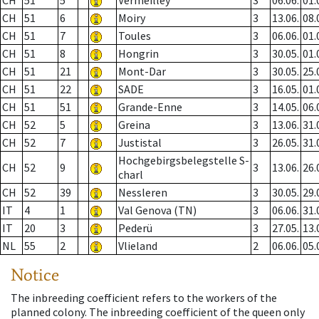
CH
51
5
Vermeilley
3
06.06.
01.
CH
51
6
Moiry
3
13.06.
08.
CH
51
7
Toules
3
06.06.
01.
CH
51
8
Hongrin
3
30.05.
01.
CH
51
21
Mont-Dar
3
30.05.
25.
CH
51
22
SADE
3
16.05.
01.
CH
51
51
Grande-Enne
3
14.05.
06.
CH
52
5
Greina
3
13.06.
31.
CH
52
7
Justistal
3
26.05.
31.
Hochgebirgsbelegstelle S-
CH
52
9
3
13.06.
26.
charl
CH
52
39
Nessleren
3
30.05.
29.
IT
4
1
Val Genova (TN)
3
06.06.
31.
IT
20
3
Pederü
3
27.05.
13.
NL
55
2
Vlieland
2
06.06.
05.
Notice
The inbreeding coefficient refers to the workers of the
planned colony. The inbreeding coefficient of the queen only