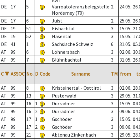
AGT
DE
17
5
Varroatoleranzbelegstelle
2
24.05.
26.
Norderney (70)
DE
17
6
Juist
2
25.05.
26.
DE
19
51
Eisbachtal
3
15.05.
21.
DE
19
52
Hasental
3
15.05.
17.
DE
41
1
Sächsische Schweiz
6
31.05.
05.
AT
99
6
Löhnersbach
3
02.06.
30.
AT
99
7
Blühnbachtal
3
31.05.
26.
C
▼
ASSOC
No.
D
Code
Surname
TM
from
t
AT
99
8
Kristeinertal - Osttirol
3
02.06.
28.
AT
99
13
Pusterwald
3
29.05.
31.
AT
99
16
1
Dürradmer
3
15.05.
04.
AT
99
16
2
Dürradmer
3
09.06.
04.
AT
99
17
1
Gschöder
3
15.05.
04.
AT
99
17
2
Gschöder
3
09.06.
04.
AT
99
21
Abtenau Zinkenbach
3
29.05.
28.