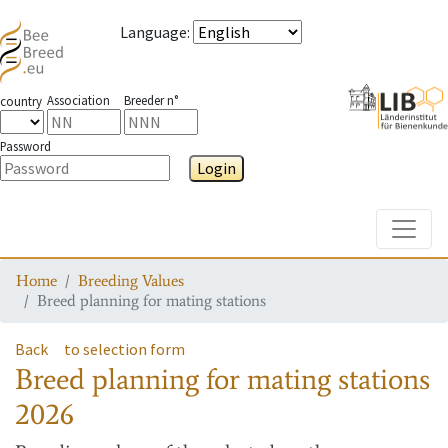
Language
:
Association
Breeder n°
country
Password
Login
Toggle
Home
Breeding Values
Breed planning for mating stations
Back
to selection form
Breed planning for mating stations
2026