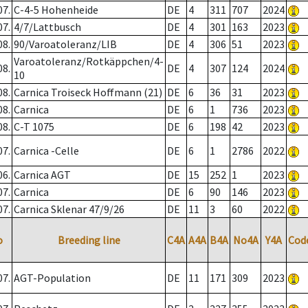
07.
C-4-5 Hohenheide
DE
4
311
707
2024
07.
4/7/Lattbusch
DE
4
301
163
2023
08.
90/Varoatoleranz/LIB
DE
4
306
51
2023
Varoatoleranz/Rotkäppchen/4-
08.
DE
4
307
124
2024
10
08.
Carnica Troiseck Hoffmann (21)
DE
6
36
31
2023
08.
Carnica
DE
6
1
736
2023
08.
C-T 1075
DE
6
198
42
2023
07.
Carnica -Celle
DE
6
1
2786
2022
06.
Carnica AGT
DE
15
252
1
2023
07.
Carnica
DE
6
90
146
2023
07.
Carnica Sklenar 47/9/26
DE
11
3
60
2022
o
Breeding line
C4A
A4A
B4A
No4A
Y4A
Cod
07.
AGT-Population
DE
11
171
309
2023