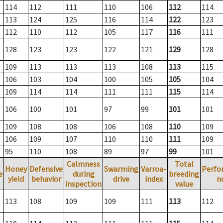
114
112
111
110
106
112
114
113
124
125
116
114
122
123
112
110
112
105
117
116
111
128
123
123
122
121
129
128
109
113
113
113
108
113
115
106
103
104
100
105
105
104
109
114
114
111
111
115
114
106
100
101
97
99
101
101
109
108
108
106
108
110
109
106
109
107
110
110
111
109
95
110
108
89
97
99
101
Calmness
Total
Honey
Defensive
Swarming
Varroa-
Perfo
e
during
breeding
yield
behavior
drive
index
n
inspection
value
113
108
109
109
111
113
112