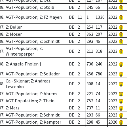
07.
AGT-Population; Z: Ott
DE
2
227
167
2021
08.
AGT-Population, Z: Stoib
DE
2
245
66
2023
08.
AGT-Population; Z: FZ Mayen
DE
11
1
1330
2022
07.
Z: Deller
DE
2
254
117
2022
08.
Z: Moser
DE
2
363
207
2023
08.
AGT-Population; Z: Schmidt
DE
2
293
46
2022
AGT-Population; Z:
07.
DE
2
211
318
2023
Wintersperger
08.
Z: Angela Tholen †
DE
2
736
240
2022
07.
AGT-Population; Z: Solleder
DE
2
256
780
2023
Ca.- Sklenar; Z: Andreas
08.
DE
2
308
14
2022
Levcenko
07.
AGT-Population; Z: Ahrens
DE
2
221
74
2023
07.
AGT Population; Z: Thein
DE
2
752
14
2023
07.
Z: Merz
DE
2
737
11
2023
07.
AGT-Population; Z: Schmidt
DE
2
293
66
2023
07.
AGT-Population, Z: Kempter
DE
2
298
45
2020