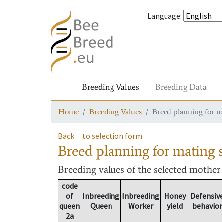
Language
:
Breeding Values
Breeding Data
Home
Breeding Values
Breed planning for m
Back
to selection form
Breed planning for mating s
Breeding values
of the selected mothe
code
of
Inbreeding
Inbreeding
Honey
Defensiv
queen
Queen
Worker
yield
behavior
2a