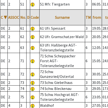
DE
2
51
51 Mfr. Tiergarten
3
06.05.
31.
C
▼
ASSOC
No.
D
Code
Surname
TM
from
t
DE
2
61
61 Ufr. Spessart
3
19.05.
28.
DE
2
62
62 Ufr. Gramschatzer Wald
3
20.05.
29.
63 Ufr. Haßberge AGT-
DE
2
63
6
12.05.
14.
Toleranzbelegstelle
71 Schw. Scheppacher
DE
2
71
Forst AGT-
6
15.05.
24.
Toleranzbelegstelle
72 Schw.
DE
2
72
3
30.05.
25.
Gunzesried/Ostertal
DE
2
73
73 Schw. Giebelhaus
3
30.05.
25.
DE
2
74
74 Schw. Bleckenau
3
29.05.
17.
75 Schw. Hochgrat AGT-
DE
2
75
6
23.05.
01.
Toleranzbelegstelle
DE
4
3
Waldhof
3
27.05.
01.