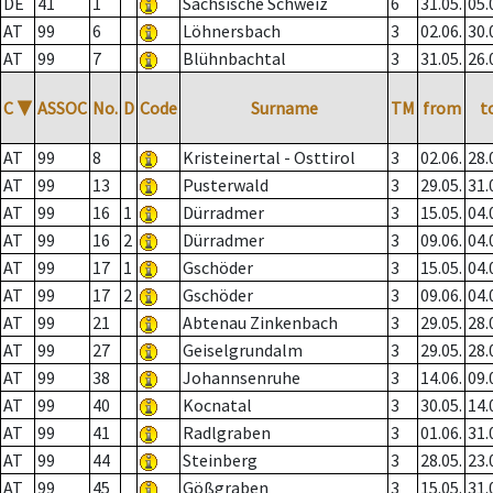
DE
41
1
Sächsische Schweiz
6
31.05.
05.
AT
99
6
Löhnersbach
3
02.06.
30.
AT
99
7
Blühnbachtal
3
31.05.
26.
C
▼
ASSOC
No.
D
Code
Surname
TM
from
t
AT
99
8
Kristeinertal - Osttirol
3
02.06.
28.
AT
99
13
Pusterwald
3
29.05.
31.
AT
99
16
1
Dürradmer
3
15.05.
04.
AT
99
16
2
Dürradmer
3
09.06.
04.
AT
99
17
1
Gschöder
3
15.05.
04.
AT
99
17
2
Gschöder
3
09.06.
04.
AT
99
21
Abtenau Zinkenbach
3
29.05.
28.
AT
99
27
Geiselgrundalm
3
29.05.
28.
AT
99
38
Johannsenruhe
3
14.06.
09.
AT
99
40
Kocnatal
3
30.05.
14.
AT
99
41
Radlgraben
3
01.06.
31.
AT
99
44
Steinberg
3
28.05.
23.
AT
99
45
Gößgraben
3
15.05.
31.