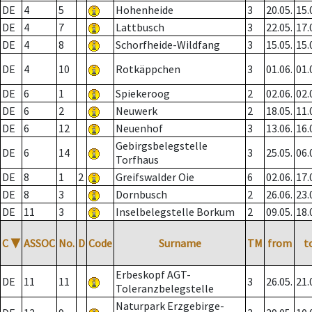
DE
4
5
Hohenheide
3
20.05.
15.
DE
4
7
Lattbusch
3
22.05.
17.
DE
4
8
Schorfheide-Wildfang
3
15.05.
15.
DE
4
10
Rotkäppchen
3
01.06.
01.
DE
6
1
Spiekeroog
2
02.06.
02.
DE
6
2
Neuwerk
2
18.05.
11.
DE
6
12
Neuenhof
3
13.06.
16.
Gebirgsbelegstelle
DE
6
14
3
25.05.
06.
Torfhaus
DE
8
1
2
Greifswalder Oie
6
02.06.
17.
DE
8
3
Dornbusch
2
26.06.
23.
DE
11
3
Inselbelegstelle Borkum
2
09.05.
18.
C
▼
ASSOC
No.
D
Code
Surname
TM
from
t
Erbeskopf AGT-
DE
11
11
3
26.05.
21.
Toleranzbelegstelle
Naturpark Erzgebirge-