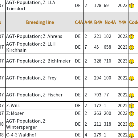
AGT-Population, Z: LLA
07.
DE
2
128
69
2023
Triesdorf
o
Breeding line
C4A
A4A
B4A
No4A
Y4A
Cod
07.
AGT-Population; Z: Ahrens
DE
2
221
102
2022
AGT-Population; Z: LLH
07.
DE
7
45
658
2023
Kirchhain
07.
AGT-Population; Z: Bichlmeier
DE
2
326
716
2023
07.
AGT-Population, Z: Frey
DE
2
294
100
2022
07.
AGT-Population, Z: Fischer
DE
2
703
77
2022
07.
Z: Witt
DE
2
172
1
2022
07.
Z: Moser
DE
2
363
200
2023
AGT-Population, Z:
08.
DE
2
211
318
2023
Wintersperger
08.
C-4-3 Waldhof
DE
4
279
1
2022