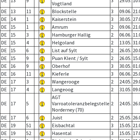
DE
13
9
3
29.05.
10.
Vogtland
DE
13
11
Blockstelle
3
09.06.
21.
DE
14
1
Kaiserstein
3
30.05.
27.
DE
15
1
Amrum
2
09.06.
21.
DE
15
3
Hamburger Hallig
2
06.06.
11.
DE
15
4
Helgoland
2
13.05.
31.
DE
15
6
List auf Sylt
2
26.05.
20.
DE
15
9
Puan Klent / Sylt
2
26.05.
15.
DE
16
9
Oberhof
3
30.05.
01.
DE
16
11
Kieferle
3
06.06.
25.
DE
17
3
Wangerooge
2
24.05.
29.
DE
17
4
Langeoog
2
31.05.
09.
AGT
DE
17
5
Varroatoleranzbelegstelle
2
24.05.
26.
Norderney (70)
DE
17
6
Juist
2
25.05.
26.
DE
19
51
Eisbachtal
3
15.05.
21.
DE
19
52
Hasental
3
15.05.
17.