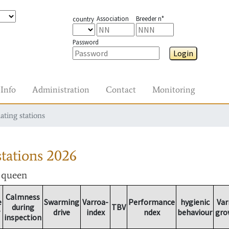
Association
Breeder n°
country
Password
Login
Info
Administration
Contact
Monitoring
ating stations
tations
2026
r queen
Calmness
e
Swarming
Varroa-
Performance
hygienic
Var
during
TBV
drive
index
ndex
behaviour
gro
inspection