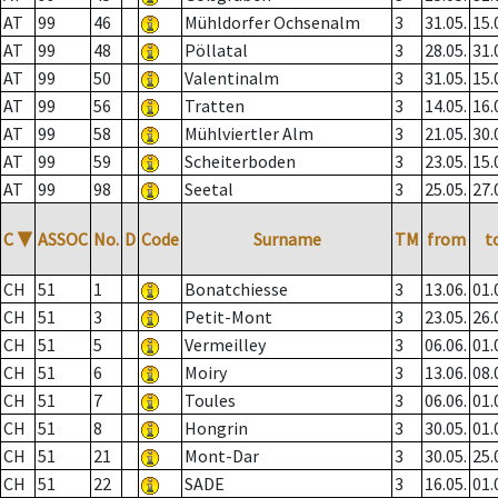
AT
99
46
Mühldorfer Ochsenalm
3
31.05.
15.
AT
99
48
Pöllatal
3
28.05.
31.
AT
99
50
Valentinalm
3
31.05.
15.
AT
99
56
Tratten
3
14.05.
16.
AT
99
58
Mühlviertler Alm
3
21.05.
30.
AT
99
59
Scheiterboden
3
23.05.
15.
AT
99
98
Seetal
3
25.05.
27.
C
▼
ASSOC
No.
D
Code
Surname
TM
from
t
CH
51
1
Bonatchiesse
3
13.06.
01.
CH
51
3
Petit-Mont
3
23.05.
26.
CH
51
5
Vermeilley
3
06.06.
01.
CH
51
6
Moiry
3
13.06.
08.
CH
51
7
Toules
3
06.06.
01.
CH
51
8
Hongrin
3
30.05.
01.
CH
51
21
Mont-Dar
3
30.05.
25.
CH
51
22
SADE
3
16.05.
01.