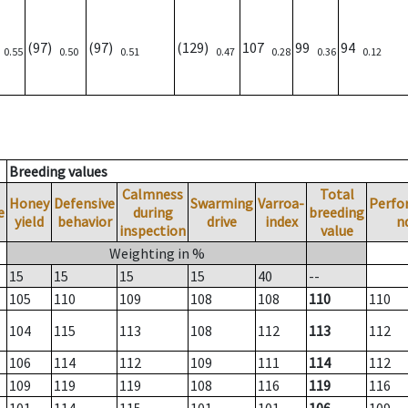
7
(97)
(97)
(129)
107
99
94
0.55
0.50
0.51
0.47
0.28
0.36
0.12
Breeding values
Calmness
Total
Honey
Defensive
Swarming
Varroa-
Perfo
e
during
breeding
yield
behavior
drive
index
n
inspection
value
Weighting in %
15
15
15
15
40
--
105
110
109
108
108
110
110
104
115
113
108
112
113
112
106
114
112
109
111
114
112
109
119
119
108
116
119
116