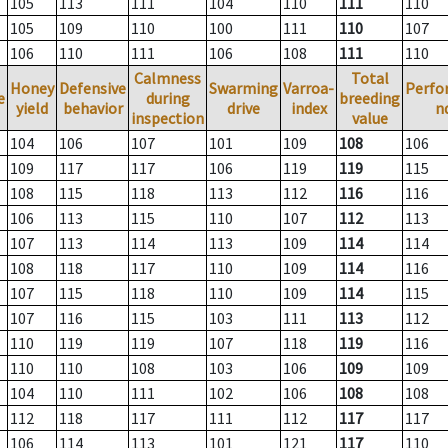
105
113
111
104
110
111
110
105
109
110
100
111
110
107
106
110
111
106
108
111
110
Calmness
Total
Honey
Defensive
Swarming
Varroa-
Perfo
e
during
breeding
yield
behavior
drive
index
n
inspection
value
104
106
107
101
109
108
106
109
117
117
106
119
119
115
108
115
118
113
112
116
116
106
113
115
110
107
112
113
107
113
114
113
109
114
114
108
118
117
110
109
114
116
107
115
118
110
109
114
115
107
116
115
103
111
113
112
110
119
119
107
118
119
116
110
110
108
103
106
109
109
104
110
111
102
106
108
108
112
118
117
111
112
117
117
106
114
113
101
121
117
110