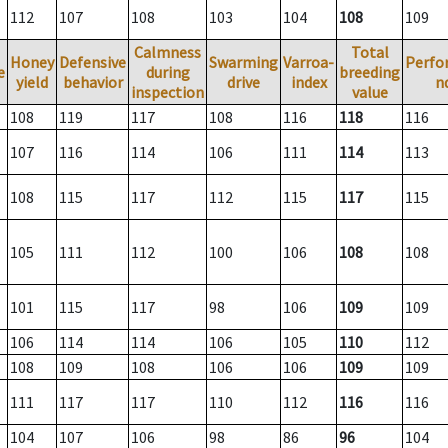
112
107
108
103
104
108
109
Calmness
Total
Honey
Defensive
Swarming
Varroa-
Perfo
e
during
breeding
yield
behavior
drive
index
n
inspection
value
108
119
117
108
116
118
116
107
116
114
106
111
114
113
108
115
117
112
115
117
115
105
111
112
100
106
108
108
101
115
117
98
106
109
109
106
114
114
106
105
110
112
108
109
108
106
106
109
109
111
117
117
110
112
116
116
104
107
106
98
86
96
104