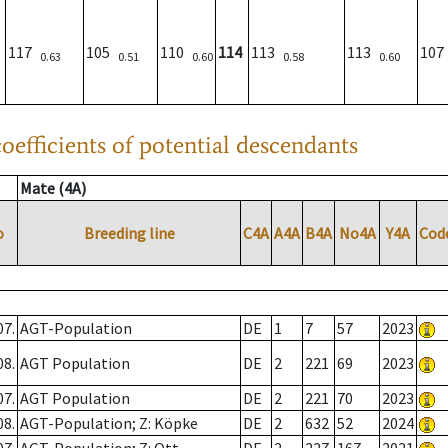
117
105
110
114
113
113
10
0.63
0.51
0.60
0.58
0.60
oefficients of potential descendants
Mate (4A)
o
Breeding line
C4A
A4A
B4A
No4A
Y4A
Cod
07.
AGT-Population
DE
1
7
57
2023
08.
AGT Population
DE
2
221
69
2023
07.
AGT Population
DE
2
221
70
2023
08.
AGT-Population; Z: Köpke
DE
2
632
52
2024