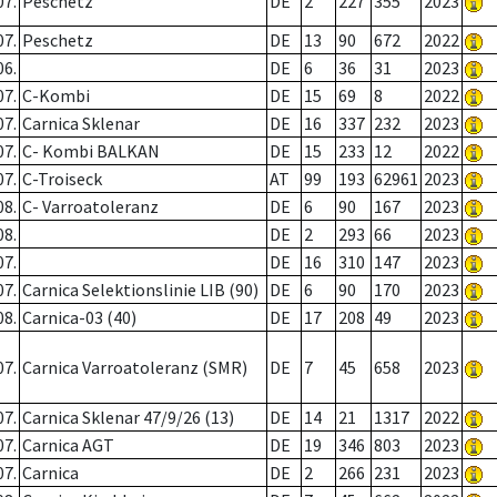
07.
Peschetz
DE
2
227
355
2023
07.
Peschetz
DE
13
90
672
2022
06.
DE
6
36
31
2023
07.
C-Kombi
DE
15
69
8
2022
07.
Carnica Sklenar
DE
16
337
232
2023
07.
C- Kombi BALKAN
DE
15
233
12
2022
07.
C-Troiseck
AT
99
193
62961
2023
08.
C- Varroatoleranz
DE
6
90
167
2023
08.
DE
2
293
66
2023
07.
DE
16
310
147
2023
07.
Carnica Selektionslinie LIB (90)
DE
6
90
170
2023
08.
Carnica-03 (40)
DE
17
208
49
2023
07.
Carnica Varroatoleranz (SMR)
DE
7
45
658
2023
07.
Carnica Sklenar 47/9/26 (13)
DE
14
21
1317
2022
07.
Carnica AGT
DE
19
346
803
2023
07.
Carnica
DE
2
266
231
2023