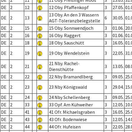
DE
2
11
11 Oby. Freisinger Moos
3
15.05.
31.
DE
2
12
12 Oby. Pfaffenkopf
3
27.05.
01.
13 Oby. An den 3 Wassern
DE
2
13
6
30.05.
01.
AGT-Toleranzbelegstelle
DE
2
15
15 Oby. Sonnwendjoch
3
01.06.
20.
DE
2
16
16 Oby. Raggert
3
01.06.
01.
DE
2
18
18 Oby. Sauschütt
3
16.05.
01.
DE
2
19
19 Oby. Wendelstein
3
22.05.
31.
21 Nby. Rachel-
DE
2
21
3
13.05.
08.
Diensthütte
DE
2
22
22 Nby Bramandlberg
3
09.05.
25.
DE
2
23
23 Nby Königswald
3
29.04.
15.
DE
2
24
24 Nby Schellenberg
3
09.05.
25.
DE
2
33
33 Opf. Am Kühweiher
3
12.05.
10.
DE
2
41
41 Ofr. Michaelsgraben
3
16.05.
25.
DE
2
43
43 Ofr. Bodenwiese
3
12.05.
14.
DE
2
44
44 Ofr. Hufeisen
3
22.05.
28.