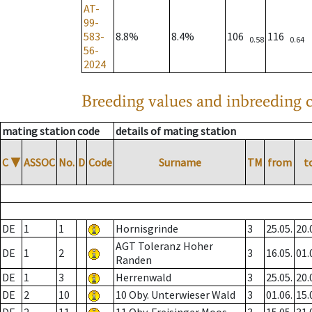
AT-
99-
583-
8.8%
8.4%
106
116
0.58
0.64
56-
2024
Breeding values and inbreeding c
mating station code
details of mating station
C
▼
ASSOC
No.
D
Code
Surname
TM
from
t
DE
1
1
Hornisgrinde
3
25.05.
20.
AGT Toleranz Hoher
DE
1
2
3
16.05.
01.
Randen
DE
1
3
Herrenwald
3
25.05.
20.
DE
2
10
10 Oby. Unterwieser Wald
3
01.06.
15.