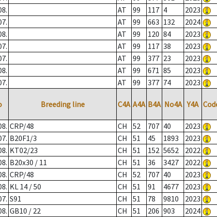
08.
AT
99
117
4
2023
07.
AT
99
663
132
2024
08.
AT
99
120
84
2023
07.
AT
99
117
38
2023
07.
AT
99
377
23
2023
08.
AT
99
671
85
2023
07.
AT
99
377
74
2023
o
Breeding line
C4A
A4A
B4A
No4A
Y4A
Cod
08.
CRP/48
CH
52
707
40
2023
07.
B20F1/3
CH
51
45
1893
2023
08.
KT02/23
CH
51
152
5652
2022
08.
B20x30 / 11
CH
51
36
3427
2022
08.
CRP/48
CH
52
707
40
2023
08.
KL 14 / 50
CH
51
91
4677
2023
07.
S91
CH
51
78
9810
2023
08.
GB10 / 22
CH
51
206
903
2024