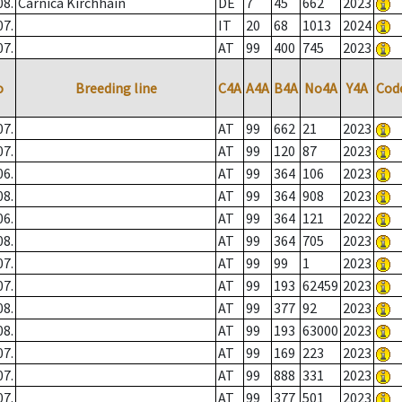
08.
Carnica Kirchhain
DE
7
45
662
2023
07.
IT
20
68
1013
2024
07.
AT
99
400
745
2023
o
Breeding line
C4A
A4A
B4A
No4A
Y4A
Cod
07.
AT
99
662
21
2023
07.
AT
99
120
87
2023
06.
AT
99
364
106
2023
08.
AT
99
364
908
2023
06.
AT
99
364
121
2022
08.
AT
99
364
705
2023
07.
AT
99
99
1
2023
07.
AT
99
193
62459
2023
08.
AT
99
377
92
2023
08.
AT
99
193
63000
2023
07.
AT
99
169
223
2023
07.
AT
99
888
331
2023
07.
AT
99
377
501
2023