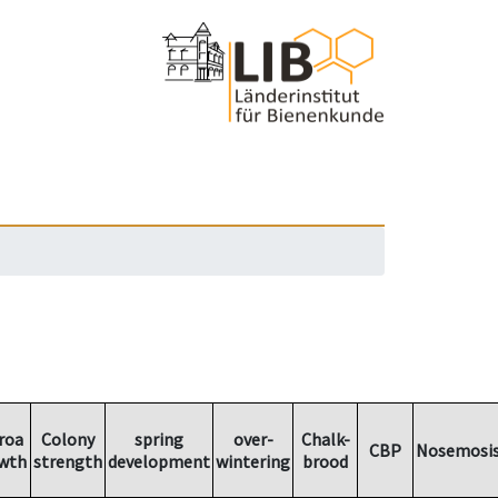
roa
Colony
spring
over-
Chalk-
CBP
Nosemosi
wth
strength
development
wintering
brood