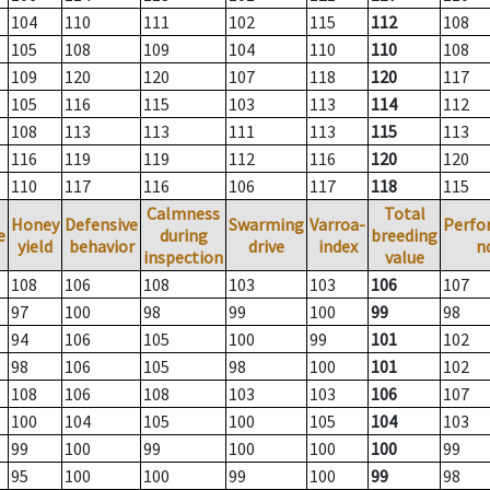
104
110
111
102
115
112
108
105
108
109
104
110
110
108
109
120
120
107
118
120
117
105
116
115
103
113
114
112
108
113
113
111
113
115
113
116
119
119
112
116
120
120
110
117
116
106
117
118
115
Calmness
Total
Honey
Defensive
Swarming
Varroa-
Perfo
e
during
breeding
yield
behavior
drive
index
n
inspection
value
108
106
108
103
103
106
107
97
100
98
99
100
99
98
94
106
105
100
99
101
102
98
106
105
98
100
101
102
108
106
108
103
103
106
107
100
104
105
100
105
104
103
99
100
99
100
100
100
99
95
100
100
99
100
99
98