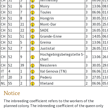
CH
51
5
Vermeilley
3
06.06.
01.
CH
51
6
Moiry
3
13.06.
08.
CH
51
7
Toules
3
06.06.
01.
CH
51
8
Hongrin
3
30.05.
01.
CH
51
21
Mont-Dar
3
30.05.
25.
CH
51
22
SADE
3
16.05.
01.
CH
51
51
Grande-Enne
3
14.05.
06.
CH
52
5
Greina
3
13.06.
31.
CH
52
7
Justistal
3
26.05.
31.
Hochgebirgsbelegstelle S-
CH
52
9
3
13.06.
26.
charl
CH
52
39
Nessleren
3
30.05.
29.
IT
4
1
Val Genova (TN)
3
06.06.
31.
IT
20
3
Pederü
3
27.05.
13.
NL
55
2
Vlieland
2
06.06.
05.
Notice
The inbreeding coefficient refers to the workers of the
planned colony. The inbreeding coefficient of the queen only