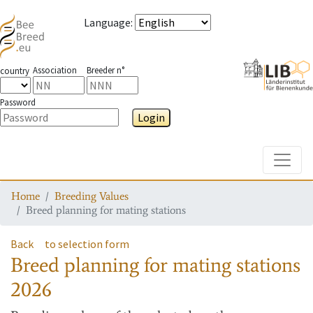
Language
:
Association
Breeder n°
country
Password
Login
Toggle
Home
Breeding Values
Breed planning for mating stations
Back
to selection form
Breed planning for mating stations
2026