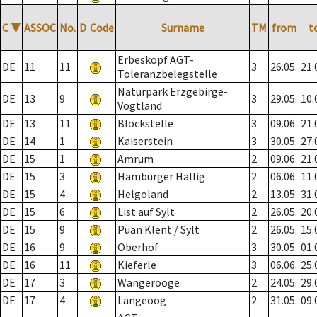
C
▼
ASSOC
No.
D
Code
Surname
TM
from
t
Erbeskopf AGT-
DE
11
11
3
26.05.
21.
Toleranzbelegstelle
Naturpark Erzgebirge-
DE
13
9
3
29.05.
10.
Vogtland
DE
13
11
Blockstelle
3
09.06.
21.
DE
14
1
Kaiserstein
3
30.05.
27.
DE
15
1
Amrum
2
09.06.
21.
DE
15
3
Hamburger Hallig
2
06.06.
11.
DE
15
4
Helgoland
2
13.05.
31.
DE
15
6
List auf Sylt
2
26.05.
20.
DE
15
9
Puan Klent / Sylt
2
26.05.
15.
DE
16
9
Oberhof
3
30.05.
01.
DE
16
11
Kieferle
3
06.06.
25.
DE
17
3
Wangerooge
2
24.05.
29.
DE
17
4
Langeoog
2
31.05.
09.