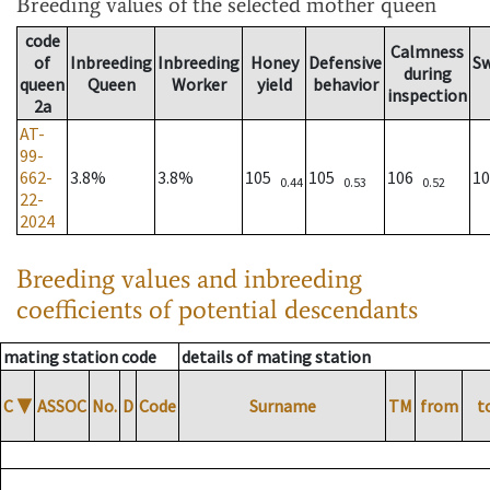
Breeding values
of the selected mother queen
code
Calmness
of
Inbreeding
Inbreeding
Honey
Defensive
S
during
queen
Queen
Worker
yield
behavior
inspection
2a
AT-
99-
662-
3.8%
3.8%
105
105
106
1
0.44
0.53
0.52
22-
2024
Breeding values and inbreeding
coefficients of potential descendants
mating station code
details of mating station
C
▼
ASSOC
No.
D
Code
Surname
TM
from
t