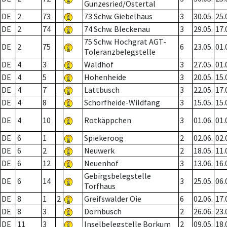
Gunzesried/Ostertal
DE
2
73
73 Schw. Giebelhaus
3
30.05.
25.
DE
2
74
74 Schw. Bleckenau
3
29.05.
17.
75 Schw. Hochgrat AGT-
DE
2
75
6
23.05.
01.
Toleranzbelegstelle
DE
4
3
Waldhof
3
27.05.
01.
DE
4
5
Hohenheide
3
20.05.
15.
DE
4
7
Lattbusch
3
22.05.
17.
DE
4
8
Schorfheide-Wildfang
3
15.05.
15.
DE
4
10
Rotkäppchen
3
01.06.
01.
DE
6
1
Spiekeroog
2
02.06.
02.
DE
6
2
Neuwerk
2
18.05.
11.
DE
6
12
Neuenhof
3
13.06.
16.
Gebirgsbelegstelle
DE
6
14
3
25.05.
06.
Torfhaus
DE
8
1
2
Greifswalder Oie
6
02.06.
17.
DE
8
3
Dornbusch
2
26.06.
23.
DE
11
3
Inselbelegstelle Borkum
2
09.05.
18.