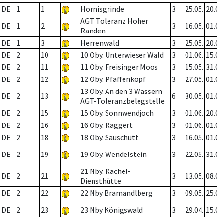
DE
1
1
Hornisgrinde
3
25.05.
20.
AGT Toleranz Hoher
DE
1
2
3
16.05.
01.
Randen
DE
1
3
Herrenwald
3
25.05.
20.
DE
2
10
10 Oby. Unterwieser Wald
3
01.06.
15.
DE
2
11
11 Oby. Freisinger Moos
3
15.05.
31.
DE
2
12
12 Oby. Pfaffenkopf
3
27.05.
01.
13 Oby. An den 3 Wassern
DE
2
13
6
30.05.
01.
AGT-Toleranzbelegstelle
DE
2
15
15 Oby. Sonnwendjoch
3
01.06.
20.
DE
2
16
16 Oby. Raggert
3
01.06.
01.
DE
2
18
18 Oby. Sauschütt
3
16.05.
01.
DE
2
19
19 Oby. Wendelstein
3
22.05.
31.
21 Nby. Rachel-
DE
2
21
3
13.05.
08.
Diensthütte
DE
2
22
22 Nby Bramandlberg
3
09.05.
25.
DE
2
23
23 Nby Königswald
3
29.04.
15.