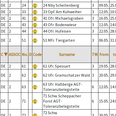
DE
2
24
24 Nby Schellenberg
3
09.05.
25.
DE
2
33
33 Opf. Am Kühweiher
3
12.05.
10.
DE
2
41
41 Ofr. Michaelsgraben
3
16.05.
25.
DE
2
43
43 Ofr. Bodenwiese
3
12.05.
14.
DE
2
44
44 Ofr. Hufeisen
3
22.05.
28.
DE
2
51
51 Mfr. Tiergarten
3
06.05.
31.
C
▼
ASSOC
No.
D
Code
Surname
TM
from
t
DE
2
61
61 Ufr. Spessart
3
19.05.
28.
DE
2
62
62 Ufr. Gramschatzer Wald
3
20.05.
29.
63 Ufr. Haßberge AGT-
DE
2
63
6
12.05.
14.
Toleranzbelegstelle
71 Schw. Scheppacher
DE
2
71
Forst AGT-
6
15.05.
24.
Toleranzbelegstelle
72 Schw.
DE
2
72
3
30.05.
25.