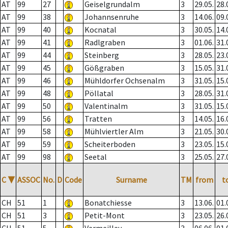
AT
99
27
Geiselgrundalm
3
29.05.
28.
AT
99
38
Johannsenruhe
3
14.06.
09.
AT
99
40
Kocnatal
3
30.05.
14.
AT
99
41
Radlgraben
3
01.06.
31.
AT
99
44
Steinberg
3
28.05.
23.
AT
99
45
Gößgraben
3
15.05.
31.
AT
99
46
Mühldorfer Ochsenalm
3
31.05.
15.
AT
99
48
Pöllatal
3
28.05.
31.
AT
99
50
Valentinalm
3
31.05.
15.
AT
99
56
Tratten
3
14.05.
16.
AT
99
58
Mühlviertler Alm
3
21.05.
30.
AT
99
59
Scheiterboden
3
23.05.
15.
AT
99
98
Seetal
3
25.05.
27.
C
▼
ASSOC
No.
D
Code
Surname
TM
from
t
CH
51
1
Bonatchiesse
3
13.06.
01.
CH
51
3
Petit-Mont
3
23.05.
26.