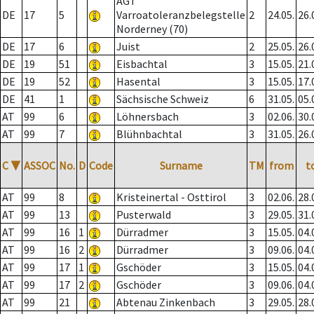
AGT
DE
17
5
Varroatoleranzbelegstelle
2
24.05.
26.
Norderney (70)
DE
17
6
Juist
2
25.05.
26.
DE
19
51
Eisbachtal
3
15.05.
21.
DE
19
52
Hasental
3
15.05.
17.
DE
41
1
Sächsische Schweiz
6
31.05.
05.
AT
99
6
Löhnersbach
3
02.06.
30.
AT
99
7
Blühnbachtal
3
31.05.
26.
C
▼
ASSOC
No.
D
Code
Surname
TM
from
t
AT
99
8
Kristeinertal - Osttirol
3
02.06.
28.
AT
99
13
Pusterwald
3
29.05.
31.
AT
99
16
1
Dürradmer
3
15.05.
04.
AT
99
16
2
Dürradmer
3
09.06.
04.
AT
99
17
1
Gschöder
3
15.05.
04.
AT
99
17
2
Gschöder
3
09.06.
04.
AT
99
21
Abtenau Zinkenbach
3
29.05.
28.