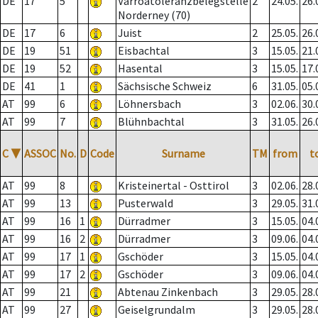
DE
17
5
Varroatoleranzbelegstelle
2
24.05.
26.
Norderney (70)
DE
17
6
Juist
2
25.05.
26.
DE
19
51
Eisbachtal
3
15.05.
21.
DE
19
52
Hasental
3
15.05.
17.
DE
41
1
Sächsische Schweiz
6
31.05.
05.
AT
99
6
Löhnersbach
3
02.06.
30.
AT
99
7
Blühnbachtal
3
31.05.
26.
C
▼
ASSOC
No.
D
Code
Surname
TM
from
t
AT
99
8
Kristeinertal - Osttirol
3
02.06.
28.
AT
99
13
Pusterwald
3
29.05.
31.
AT
99
16
1
Dürradmer
3
15.05.
04.
AT
99
16
2
Dürradmer
3
09.06.
04.
AT
99
17
1
Gschöder
3
15.05.
04.
AT
99
17
2
Gschöder
3
09.06.
04.
AT
99
21
Abtenau Zinkenbach
3
29.05.
28.
AT
99
27
Geiselgrundalm
3
29.05.
28.