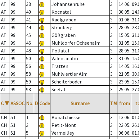
AT
99
38
Johannsenruhe
3
14.06.
09.
AT
99
40
Kocnatal
3
30.05.
14.
AT
99
41
Radlgraben
3
01.06.
31.
AT
99
44
Steinberg
3
28.05.
23.
AT
99
45
Gößgraben
3
15.05.
31.
AT
99
46
Mühldorfer Ochsenalm
3
31.05.
15.
AT
99
48
Pöllatal
3
28.05.
31.
AT
99
50
Valentinalm
3
31.05.
15.
AT
99
56
Tratten
3
14.05.
16.
AT
99
58
Mühlviertler Alm
3
21.05.
30.
AT
99
59
Scheiterboden
3
23.05.
15.
AT
99
98
Seetal
3
25.05.
27.
C
▼
ASSOC
No.
D
Code
Surname
TM
from
t
CH
51
1
Bonatchiesse
3
13.06.
01.
CH
51
3
Petit-Mont
3
23.05.
26.
CH
51
5
Vermeilley
3
06.06.
01.