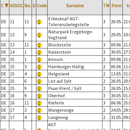
C
▼
ASSOC
No.
D
Code
Surname
TM
from
t
Erbeskopf AGT-
DE
11
11
3
26.05.
21.
Toleranzbelegstelle
Naturpark Erzgebirge-
DE
13
9
3
29.05.
10.
Vogtland
DE
13
11
Blockstelle
3
09.06.
21.
DE
14
1
Kaiserstein
3
30.05.
27.
DE
15
1
Amrum
2
09.06.
21.
DE
15
3
Hamburger Hallig
2
06.06.
11.
DE
15
4
Helgoland
2
13.05.
31.
DE
15
6
List auf Sylt
2
26.05.
20.
DE
15
9
Puan Klent / Sylt
2
26.05.
15.
DE
16
9
Oberhof
3
30.05.
01.
DE
16
11
Kieferle
3
06.06.
25.
DE
17
3
Wangerooge
2
24.05.
29.
DE
17
4
Langeoog
2
31.05.
09.
AGT