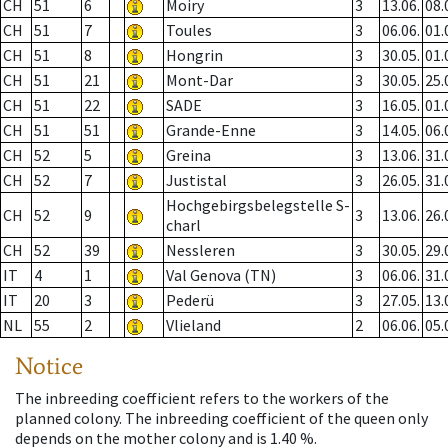
CH
51
6
Moiry
3
13.06.
08.
CH
51
7
Toules
3
06.06.
01.
CH
51
8
Hongrin
3
30.05.
01.
CH
51
21
Mont-Dar
3
30.05.
25.
CH
51
22
SADE
3
16.05.
01.
CH
51
51
Grande-Enne
3
14.05.
06.
CH
52
5
Greina
3
13.06.
31.
CH
52
7
Justistal
3
26.05.
31.
Hochgebirgsbelegstelle S-
CH
52
9
3
13.06.
26.
charl
CH
52
39
Nessleren
3
30.05.
29.
IT
4
1
Val Genova (TN)
3
06.06.
31.
IT
20
3
Pederü
3
27.05.
13.
NL
55
2
Vlieland
2
06.06.
05.
Notice
The inbreeding coefficient refers to the workers of the
planned colony. The inbreeding coefficient of the queen only
depends on the mother colony and is 1.40 %.