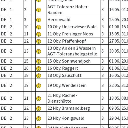
AGT Toleranz Hoher
DE
1
2
3
16.05.
01.
Randen
DE
1
3
Herrenwald
3
25.05.
20.
DE
2
10
10 Oby. Unterwieser Wald
3
01.06.
15.
DE
2
11
11 Oby. Freisinger Moos
3
15.05.
31.
DE
2
12
12 Oby. Pfaffenkopf
3
27.05.
01.
13 Oby. An den 3 Wassern
DE
2
13
6
30.05.
01.
AGT-Toleranzbelegstelle
DE
2
15
15 Oby. Sonnwendjoch
3
01.06.
20.
DE
2
16
16 Oby. Raggert
3
01.06.
01.
DE
2
18
18 Oby. Sauschütt
3
16.05.
01.
DE
2
19
19 Oby. Wendelstein
3
22.05.
31.
21 Nby. Rachel-
DE
2
21
3
13.05.
08.
Diensthütte
DE
2
22
22 Nby Bramandlberg
3
09.05.
25.
DE
2
23
23 Nby Königswald
3
29.04.
15.