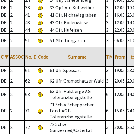
DE
2
24
24 Nby Schellenberg
3
09.05.
25.
DE
2
33
33 Opf. Am Kühweiher
3
12.05.
10.
DE
2
41
41 Ofr. Michaelsgraben
3
16.05.
25.
DE
2
43
43 Ofr. Bodenwiese
3
12.05.
14.
DE
2
44
44 Ofr. Hufeisen
3
22.05.
28.
DE
2
51
51 Mfr. Tiergarten
3
06.05.
31.
C
▼
ASSOC
No.
D
Code
Surname
TM
from
t
DE
2
61
61 Ufr. Spessart
3
19.05.
28.
DE
2
62
62 Ufr. Gramschatzer Wald
3
20.05.
29.
63 Ufr. Haßberge AGT-
DE
2
63
6
12.05.
14.
Toleranzbelegstelle
71 Schw. Scheppacher
DE
2
71
Forst AGT-
6
15.05.
24.
Toleranzbelegstelle
72 Schw.
DE
2
72
3
30.05.
25.
Gunzesried/Ostertal