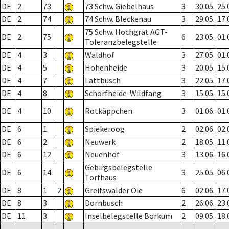
DE
2
73
73 Schw. Giebelhaus
3
30.05.
25.
DE
2
74
74 Schw. Bleckenau
3
29.05.
17.
75 Schw. Hochgrat AGT-
DE
2
75
6
23.05.
01.
Toleranzbelegstelle
DE
4
3
Waldhof
3
27.05.
01.
DE
4
5
Hohenheide
3
20.05.
15.
DE
4
7
Lattbusch
3
22.05.
17.
DE
4
8
Schorfheide-Wildfang
3
15.05.
15.
DE
4
10
Rotkäppchen
3
01.06.
01.
DE
6
1
Spiekeroog
2
02.06.
02.
DE
6
2
Neuwerk
2
18.05.
11.
DE
6
12
Neuenhof
3
13.06.
16.
Gebirgsbelegstelle
DE
6
14
3
25.05.
06.
Torfhaus
DE
8
1
2
Greifswalder Oie
6
02.06.
17.
DE
8
3
Dornbusch
2
26.06.
23.
DE
11
3
Inselbelegstelle Borkum
2
09.05.
18.