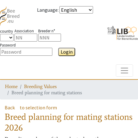
Language
:
Association
Breeder n°
country
Password
Login
Toggle
Home
Breeding Values
Breed planning for mating stations
Back
to selection form
Breed planning for mating stations
2026