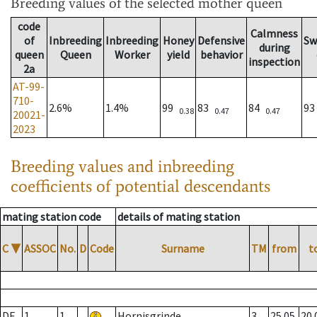
Breeding values
of the selected mother queen
code
Calmness
of
Inbreeding
Inbreeding
Honey
Defensive
Sw
during
queen
Queen
Worker
yield
behavior
inspection
2a
AT-99-
710-
2.6%
1.4%
99
83
84
9
0.38
0.47
0.47
20021-
2023
Breeding values and inbreeding
coefficients of potential descendants
mating station code
details of mating station
C
▼
ASSOC
No.
D
Code
Surname
TM
from
t
DE
1
1
Hornisgrinde
3
25.05.
20.