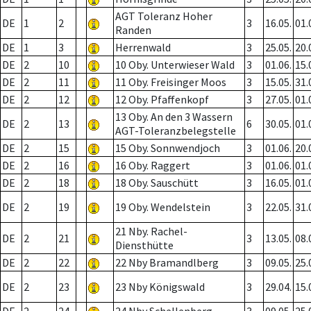
AGT Toleranz Hoher
DE
1
2
3
16.05.
01.
Randen
DE
1
3
Herrenwald
3
25.05.
20.
DE
2
10
10 Oby. Unterwieser Wald
3
01.06.
15.
DE
2
11
11 Oby. Freisinger Moos
3
15.05.
31.
DE
2
12
12 Oby. Pfaffenkopf
3
27.05.
01.
13 Oby. An den 3 Wassern
DE
2
13
6
30.05.
01.
AGT-Toleranzbelegstelle
DE
2
15
15 Oby. Sonnwendjoch
3
01.06.
20.
DE
2
16
16 Oby. Raggert
3
01.06.
01.
DE
2
18
18 Oby. Sauschütt
3
16.05.
01.
DE
2
19
19 Oby. Wendelstein
3
22.05.
31.
21 Nby. Rachel-
DE
2
21
3
13.05.
08.
Diensthütte
DE
2
22
22 Nby Bramandlberg
3
09.05.
25.
DE
2
23
23 Nby Königswald
3
29.04.
15.