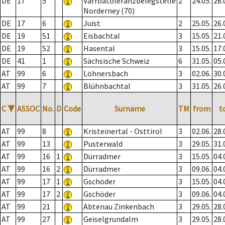
DE
17
5
Varroatoleranzbelegstelle
2
24.05.
26.
Norderney (70)
DE
17
6
Juist
2
25.05.
26.
DE
19
51
Eisbachtal
3
15.05.
21.
DE
19
52
Hasental
3
15.05.
17.
DE
41
1
Sächsische Schweiz
6
31.05.
05.
AT
99
6
Löhnersbach
3
02.06.
30.
AT
99
7
Blühnbachtal
3
31.05.
26.
C
▼
ASSOC
No.
D
Code
Surname
TM
from
t
AT
99
8
Kristeinertal - Osttirol
3
02.06.
28.
AT
99
13
Pusterwald
3
29.05.
31.
AT
99
16
1
Dürradmer
3
15.05.
04.
AT
99
16
2
Dürradmer
3
09.06.
04.
AT
99
17
1
Gschöder
3
15.05.
04.
AT
99
17
2
Gschöder
3
09.06.
04.
AT
99
21
Abtenau Zinkenbach
3
29.05.
28.
AT
99
27
Geiselgrundalm
3
29.05.
28.