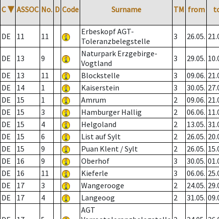
C
▼
ASSOC
No.
D
Code
Surname
TM
from
t
Erbeskopf AGT-
DE
11
11
3
26.05.
21.
Toleranzbelegstelle
Naturpark Erzgebirge-
DE
13
9
3
29.05.
10.
Vogtland
DE
13
11
Blockstelle
3
09.06.
21.
DE
14
1
Kaiserstein
3
30.05.
27.
DE
15
1
Amrum
2
09.06.
21.
DE
15
3
Hamburger Hallig
2
06.06.
11.
DE
15
4
Helgoland
2
13.05.
31.
DE
15
6
List auf Sylt
2
26.05.
20.
DE
15
9
Puan Klent / Sylt
2
26.05.
15.
DE
16
9
Oberhof
3
30.05.
01.
DE
16
11
Kieferle
3
06.06.
25.
DE
17
3
Wangerooge
2
24.05.
29.
DE
17
4
Langeoog
2
31.05.
09.
AGT