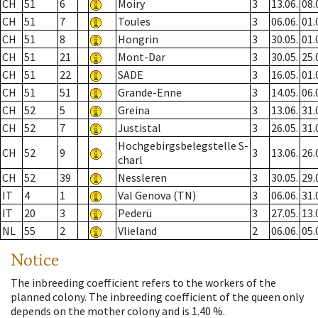
CH
51
6
Moiry
3
13.06.
08.
CH
51
7
Toules
3
06.06.
01.
CH
51
8
Hongrin
3
30.05.
01.
CH
51
21
Mont-Dar
3
30.05.
25.
CH
51
22
SADE
3
16.05.
01.
CH
51
51
Grande-Enne
3
14.05.
06.
CH
52
5
Greina
3
13.06.
31.
CH
52
7
Justistal
3
26.05.
31.
Hochgebirgsbelegstelle S-
CH
52
9
3
13.06.
26.
charl
CH
52
39
Nessleren
3
30.05.
29.
IT
4
1
Val Genova (TN)
3
06.06.
31.
IT
20
3
Pederü
3
27.05.
13.
NL
55
2
Vlieland
2
06.06.
05.
Notice
The inbreeding coefficient refers to the workers of the
planned colony. The inbreeding coefficient of the queen only
depends on the mother colony and is 1.40 %.