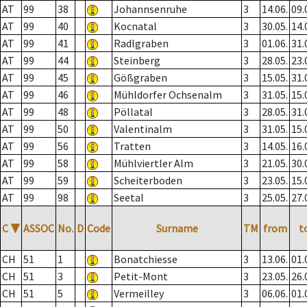
AT
99
38
Johannsenruhe
3
14.06.
09.
AT
99
40
Kocnatal
3
30.05.
14.
AT
99
41
Radlgraben
3
01.06.
31.
AT
99
44
Steinberg
3
28.05.
23.
AT
99
45
Gößgraben
3
15.05.
31.
AT
99
46
Mühldorfer Ochsenalm
3
31.05.
15.
AT
99
48
Pöllatal
3
28.05.
31.
AT
99
50
Valentinalm
3
31.05.
15.
AT
99
56
Tratten
3
14.05.
16.
AT
99
58
Mühlviertler Alm
3
21.05.
30.
AT
99
59
Scheiterboden
3
23.05.
15.
AT
99
98
Seetal
3
25.05.
27.
C
▼
ASSOC
No.
D
Code
Surname
TM
from
t
CH
51
1
Bonatchiesse
3
13.06.
01.
CH
51
3
Petit-Mont
3
23.05.
26.
CH
51
5
Vermeilley
3
06.06.
01.