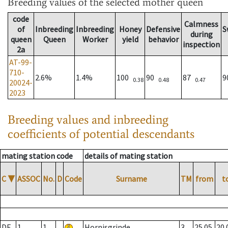
Breeding values
of the selected mother queen
code
Calmness
of
Inbreeding
Inbreeding
Honey
Defensive
S
during
queen
Queen
Worker
yield
behavior
inspection
2a
AT-99-
710-
2.6%
1.4%
100
90
87
0.38
0.48
0.47
20024-
2023
Breeding values and inbreeding
coefficients of potential descendants
mating station code
details of mating station
C
▼
ASSOC
No.
D
Code
Surname
TM
from
t
DE
1
1
Hornisgrinde
3
25.05.
20.