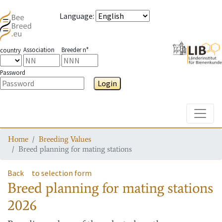
Language
:
Association
Breeder n°
country
Password
Login
Toggle
Home
Breeding Values
Breed planning for mating stations
Back
to selection form
Breed planning for mating stations
2026