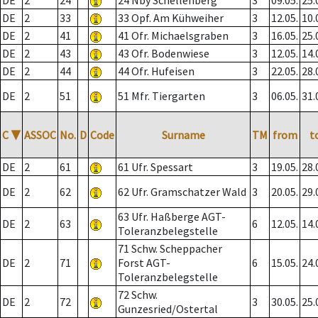
DE
2
24
24 Nby Schellenberg
3
09.05.
25.
DE
2
33
33 Opf. Am Kühweiher
3
12.05.
10.
DE
2
41
41 Ofr. Michaelsgraben
3
16.05.
25.
DE
2
43
43 Ofr. Bodenwiese
3
12.05.
14.
DE
2
44
44 Ofr. Hufeisen
3
22.05.
28.
DE
2
51
51 Mfr. Tiergarten
3
06.05.
31.
C
▼
ASSOC
No.
D
Code
Surname
TM
from
t
DE
2
61
61 Ufr. Spessart
3
19.05.
28.
DE
2
62
62 Ufr. Gramschatzer Wald
3
20.05.
29.
63 Ufr. Haßberge AGT-
DE
2
63
6
12.05.
14.
Toleranzbelegstelle
71 Schw. Scheppacher
DE
2
71
Forst AGT-
6
15.05.
24.
Toleranzbelegstelle
72 Schw.
DE
2
72
3
30.05.
25.
Gunzesried/Ostertal