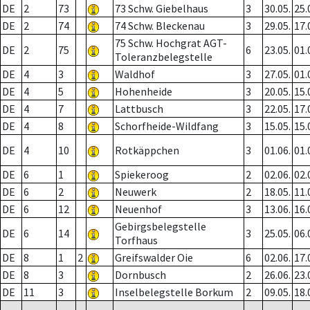
DE
2
73
73 Schw. Giebelhaus
3
30.05.
25.
DE
2
74
74 Schw. Bleckenau
3
29.05.
17.
75 Schw. Hochgrat AGT-
DE
2
75
6
23.05.
01.
Toleranzbelegstelle
DE
4
3
Waldhof
3
27.05.
01.
DE
4
5
Hohenheide
3
20.05.
15.
DE
4
7
Lattbusch
3
22.05.
17.
DE
4
8
Schorfheide-Wildfang
3
15.05.
15.
DE
4
10
Rotkäppchen
3
01.06.
01.
DE
6
1
Spiekeroog
2
02.06.
02.
DE
6
2
Neuwerk
2
18.05.
11.
DE
6
12
Neuenhof
3
13.06.
16.
Gebirgsbelegstelle
DE
6
14
3
25.05.
06.
Torfhaus
DE
8
1
2
Greifswalder Oie
6
02.06.
17.
DE
8
3
Dornbusch
2
26.06.
23.
DE
11
3
Inselbelegstelle Borkum
2
09.05.
18.