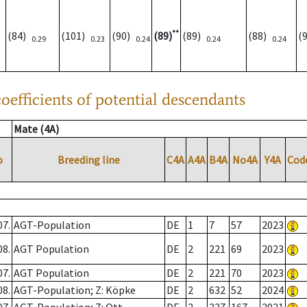
**
(84)
(101)
(90)
(89)
(89)
(88)
(
0.29
0.23
0.24
0.24
0.24
oefficients of potential descendants
Mate (4A)
o
Breeding line
C4A
A4A
B4A
No4A
Y4A
Cod
07.
AGT-Population
DE
1
7
57
2023
08.
AGT Population
DE
2
221
69
2023
07.
AGT Population
DE
2
221
70
2023
08.
AGT-Population; Z: Köpke
DE
2
632
52
2024