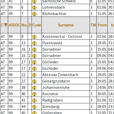
DE
41
1
Sächsische Schweiz
6
31.05.
05.
AT
99
6
Löhnersbach
3
02.06.
30.
AT
99
7
Blühnbachtal
3
31.05.
26.
C
▼
ASSOC
No.
D
Code
Surname
TM
from
t
AT
99
8
Kristeinertal - Osttirol
3
02.06.
28.
AT
99
13
Pusterwald
3
29.05.
31.
AT
99
16
1
Dürradmer
3
15.05.
04.
AT
99
16
2
Dürradmer
3
09.06.
04.
AT
99
17
1
Gschöder
3
15.05.
04.
AT
99
17
2
Gschöder
3
09.06.
04.
AT
99
21
Abtenau Zinkenbach
3
29.05.
28.
AT
99
27
Geiselgrundalm
3
29.05.
28.
AT
99
38
Johannsenruhe
3
14.06.
09.
AT
99
40
Kocnatal
3
30.05.
14.
AT
99
41
Radlgraben
3
01.06.
31.
AT
99
44
Steinberg
3
28.05.
23.
AT
99
45
Gößgraben
3
15.05.
31.