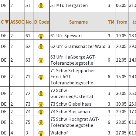
DE
2
51
51 Mfr. Tiergarten
3
06.05.
31.
C
▼
ASSOC
No.
D
Code
Surname
TM
from
t
DE
2
61
61 Ufr. Spessart
3
19.05.
28.
DE
2
62
62 Ufr. Gramschatzer Wald
3
20.05.
29.
63 Ufr. Haßberge AGT-
DE
2
63
6
12.05.
14.
Toleranzbelegstelle
71 Schw. Scheppacher
DE
2
71
Forst AGT-
6
15.05.
24.
Toleranzbelegstelle
72 Schw.
DE
2
72
3
30.05.
25.
Gunzesried/Ostertal
DE
2
73
73 Schw. Giebelhaus
3
30.05.
25.
DE
2
74
74 Schw. Bleckenau
3
29.05.
17.
75 Schw. Hochgrat AGT-
DE
2
75
6
23.05.
01.
Toleranzbelegstelle
DE
4
3
Waldhof
3
27.05.
01.