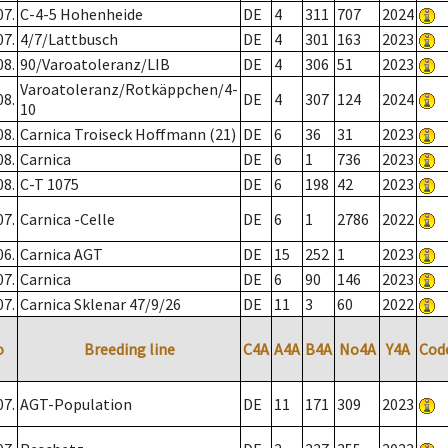
07.
C-4-5 Hohenheide
DE
4
311
707
2024
07.
4/7/Lattbusch
DE
4
301
163
2023
08.
90/Varoatoleranz/LIB
DE
4
306
51
2023
Varoatoleranz/Rotkäppchen/4-
08.
DE
4
307
124
2024
10
08.
Carnica Troiseck Hoffmann (21)
DE
6
36
31
2023
08.
Carnica
DE
6
1
736
2023
08.
C-T 1075
DE
6
198
42
2023
07.
Carnica -Celle
DE
6
1
2786
2022
06.
Carnica AGT
DE
15
252
1
2023
07.
Carnica
DE
6
90
146
2023
07.
Carnica Sklenar 47/9/26
DE
11
3
60
2022
o
Breeding line
C4A
A4A
B4A
No4A
Y4A
Cod
07.
AGT-Population
DE
11
171
309
2023