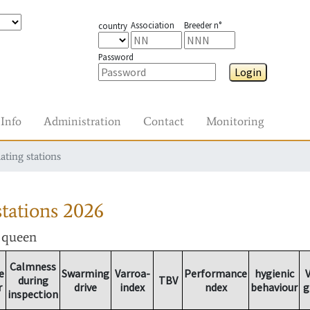
Association
Breeder n°
country
Password
Login
Info
Administration
Contact
Monitoring
ating stations
tations
2026
r queen
Calmness
e
Swarming
Varroa-
Performance
hygienic
V
during
TBV
r
drive
index
ndex
behaviour
g
inspection