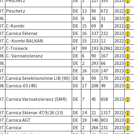
07.
Peschetz
DE
2
227
355
2023
07.
Peschetz
DE
13
90
672
2022
06.
DE
6
36
31
2023
07.
C-Kombi
DE
15
69
8
2022
07.
Carnica Sklenar
DE
16
337
232
2023
07.
C- Kombi BALKAN
DE
15
233
12
2022
07.
C-Troiseck
AT
99
193
62961
2023
08.
C- Varroatoleranz
DE
6
90
167
2023
08.
DE
2
293
66
2023
07.
DE
16
310
147
2023
07.
Carnica Selektionslinie LIB (90)
DE
6
90
170
2023
08.
Carnica-03 (40)
DE
17
208
49
2023
07.
Carnica Varroatoleranz (SMR)
DE
7
45
658
2023
07.
Carnica Sklenar 47/9/26 (13)
DE
14
21
1317
2022
07.
Carnica AGT
DE
19
346
803
2023
07.
Carnica
DE
2
266
231
2023