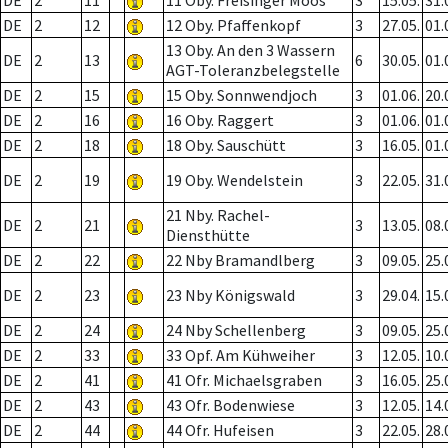
DE
2
11
11 Oby. Freisinger Moos
3
15.05.
31.
DE
2
12
12 Oby. Pfaffenkopf
3
27.05.
01.
13 Oby. An den 3 Wassern
DE
2
13
6
30.05.
01.
AGT-Toleranzbelegstelle
DE
2
15
15 Oby. Sonnwendjoch
3
01.06.
20.
DE
2
16
16 Oby. Raggert
3
01.06.
01.
DE
2
18
18 Oby. Sauschütt
3
16.05.
01.
DE
2
19
19 Oby. Wendelstein
3
22.05.
31.
21 Nby. Rachel-
DE
2
21
3
13.05.
08.
Diensthütte
DE
2
22
22 Nby Bramandlberg
3
09.05.
25.
DE
2
23
23 Nby Königswald
3
29.04.
15.
DE
2
24
24 Nby Schellenberg
3
09.05.
25.
DE
2
33
33 Opf. Am Kühweiher
3
12.05.
10.
DE
2
41
41 Ofr. Michaelsgraben
3
16.05.
25.
DE
2
43
43 Ofr. Bodenwiese
3
12.05.
14.
DE
2
44
44 Ofr. Hufeisen
3
22.05.
28.