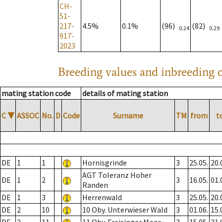
CH-
51-
217-
4.5%
0.1%
(96)
(82)
0.24
0.29
917-
2023
Breeding values and inbreeding c
mating station code
details of mating station
C
▼
ASSOC
No.
D
Code
Surname
TM
from
t
DE
1
1
Hornisgrinde
3
25.05.
20.
AGT Toleranz Hoher
DE
1
2
3
16.05.
01.
Randen
DE
1
3
Herrenwald
3
25.05.
20.
DE
2
10
10 Oby. Unterwieser Wald
3
01.06.
15.