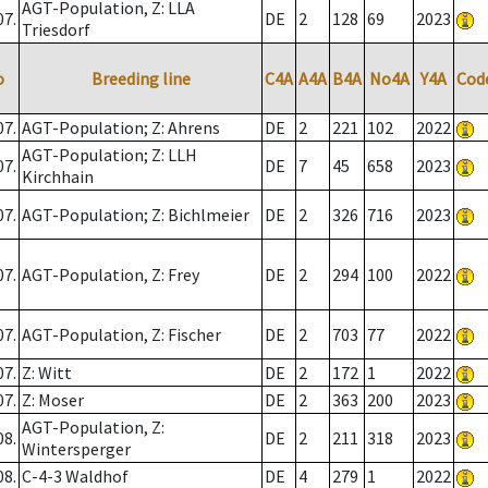
AGT-Population, Z: LLA
07.
DE
2
128
69
2023
Triesdorf
o
Breeding line
C4A
A4A
B4A
No4A
Y4A
Cod
07.
AGT-Population; Z: Ahrens
DE
2
221
102
2022
AGT-Population; Z: LLH
07.
DE
7
45
658
2023
Kirchhain
07.
AGT-Population; Z: Bichlmeier
DE
2
326
716
2023
07.
AGT-Population, Z: Frey
DE
2
294
100
2022
07.
AGT-Population, Z: Fischer
DE
2
703
77
2022
07.
Z: Witt
DE
2
172
1
2022
07.
Z: Moser
DE
2
363
200
2023
AGT-Population, Z:
08.
DE
2
211
318
2023
Wintersperger
08.
C-4-3 Waldhof
DE
4
279
1
2022