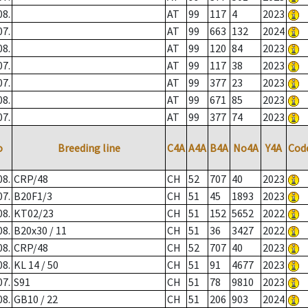
08.
AT
99
117
4
2023
07.
AT
99
663
132
2024
08.
AT
99
120
84
2023
07.
AT
99
117
38
2023
07.
AT
99
377
23
2023
08.
AT
99
671
85
2023
07.
AT
99
377
74
2023
o
Breeding line
C4A
A4A
B4A
No4A
Y4A
Cod
08.
CRP/48
CH
52
707
40
2023
07.
B20F1/3
CH
51
45
1893
2023
08.
KT02/23
CH
51
152
5652
2022
08.
B20x30 / 11
CH
51
36
3427
2022
08.
CRP/48
CH
52
707
40
2023
08.
KL 14 / 50
CH
51
91
4677
2023
07.
S91
CH
51
78
9810
2023
08.
GB10 / 22
CH
51
206
903
2024