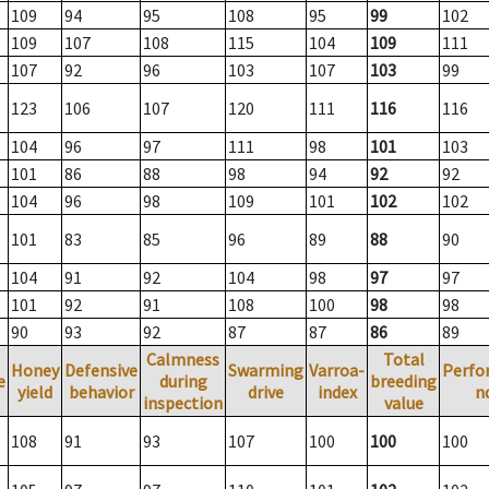
109
94
95
108
95
99
102
109
107
108
115
104
109
111
107
92
96
103
107
103
99
123
106
107
120
111
116
116
104
96
97
111
98
101
103
101
86
88
98
94
92
92
104
96
98
109
101
102
102
101
83
85
96
89
88
90
104
91
92
104
98
97
97
101
92
91
108
100
98
98
90
93
92
87
87
86
89
Calmness
Total
Honey
Defensive
Swarming
Varroa-
Perfo
e
during
breeding
yield
behavior
drive
index
n
inspection
value
108
91
93
107
100
100
100