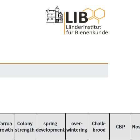
arroa
Colony
spring
over-
Chalk-
CBP
Nos
rowth
strength
development
wintering
brood