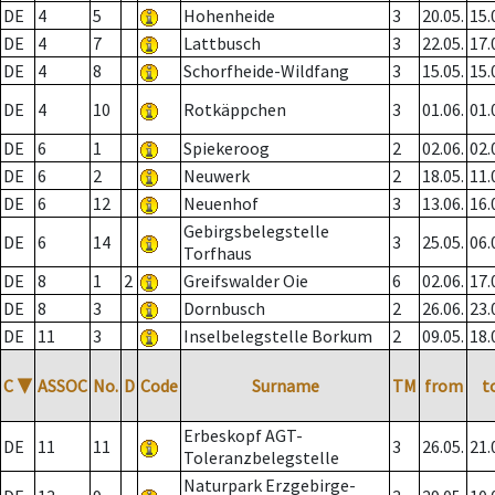
DE
4
5
Hohenheide
3
20.05.
15.
DE
4
7
Lattbusch
3
22.05.
17.
DE
4
8
Schorfheide-Wildfang
3
15.05.
15.
DE
4
10
Rotkäppchen
3
01.06.
01.
DE
6
1
Spiekeroog
2
02.06.
02.
DE
6
2
Neuwerk
2
18.05.
11.
DE
6
12
Neuenhof
3
13.06.
16.
Gebirgsbelegstelle
DE
6
14
3
25.05.
06.
Torfhaus
DE
8
1
2
Greifswalder Oie
6
02.06.
17.
DE
8
3
Dornbusch
2
26.06.
23.
DE
11
3
Inselbelegstelle Borkum
2
09.05.
18.
C
▼
ASSOC
No.
D
Code
Surname
TM
from
t
Erbeskopf AGT-
DE
11
11
3
26.05.
21.
Toleranzbelegstelle
Naturpark Erzgebirge-