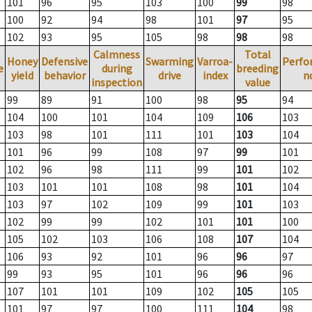
101
96
95
103
100
99
98
100
92
94
98
101
97
95
102
93
95
105
98
98
98
Calmness
Total
Honey
Defensive
Swarming
Varroa-
Perfo
e
during
breeding
yield
behavior
drive
index
n
inspection
value
99
89
91
100
98
95
94
104
100
101
104
109
106
103
103
98
101
111
101
103
104
101
96
99
108
97
99
101
102
96
98
111
99
101
102
103
101
101
108
98
101
104
103
97
102
109
99
101
103
102
99
99
102
101
101
100
105
102
103
106
108
107
104
106
93
92
101
96
96
97
99
93
95
101
96
96
96
107
101
101
109
102
105
105
101
97
97
100
111
104
98