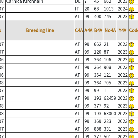
08.
Carnica Kirchhain
DE
7
45
662
2023
07.
IT
20
68
1013
2024
07.
AT
99
400
745
2023
o
Breeding line
C4A
A4A
B4A
No4A
Y4A
Cod
07.
AT
99
662
21
2023
07.
AT
99
120
87
2023
06.
AT
99
364
106
2023
08.
AT
99
364
908
2023
06.
AT
99
364
121
2022
08.
AT
99
364
705
2023
07.
AT
99
99
1
2023
07.
AT
99
193
62459
2023
08.
AT
99
377
92
2023
08.
AT
99
193
63000
2023
07.
AT
99
169
223
2023
07.
AT
99
888
331
2023
07.
AT
99
377
501
2023