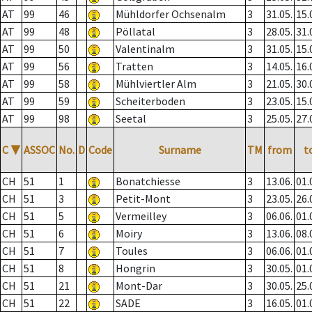
AT
99
46
Mühldorfer Ochsenalm
3
31.05.
15.
AT
99
48
Pöllatal
3
28.05.
31.
AT
99
50
Valentinalm
3
31.05.
15.
AT
99
56
Tratten
3
14.05.
16.
AT
99
58
Mühlviertler Alm
3
21.05.
30.
AT
99
59
Scheiterboden
3
23.05.
15.
AT
99
98
Seetal
3
25.05.
27.
C
▼
ASSOC
No.
D
Code
Surname
TM
from
t
CH
51
1
Bonatchiesse
3
13.06.
01.
CH
51
3
Petit-Mont
3
23.05.
26.
CH
51
5
Vermeilley
3
06.06.
01.
CH
51
6
Moiry
3
13.06.
08.
CH
51
7
Toules
3
06.06.
01.
CH
51
8
Hongrin
3
30.05.
01.
CH
51
21
Mont-Dar
3
30.05.
25.
CH
51
22
SADE
3
16.05.
01.