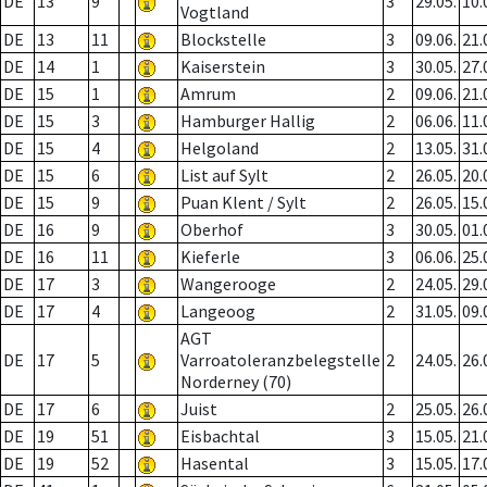
DE
13
9
3
29.05.
10.
Vogtland
DE
13
11
Blockstelle
3
09.06.
21.
DE
14
1
Kaiserstein
3
30.05.
27.
DE
15
1
Amrum
2
09.06.
21.
DE
15
3
Hamburger Hallig
2
06.06.
11.
DE
15
4
Helgoland
2
13.05.
31.
DE
15
6
List auf Sylt
2
26.05.
20.
DE
15
9
Puan Klent / Sylt
2
26.05.
15.
DE
16
9
Oberhof
3
30.05.
01.
DE
16
11
Kieferle
3
06.06.
25.
DE
17
3
Wangerooge
2
24.05.
29.
DE
17
4
Langeoog
2
31.05.
09.
AGT
DE
17
5
Varroatoleranzbelegstelle
2
24.05.
26.
Norderney (70)
DE
17
6
Juist
2
25.05.
26.
DE
19
51
Eisbachtal
3
15.05.
21.
DE
19
52
Hasental
3
15.05.
17.