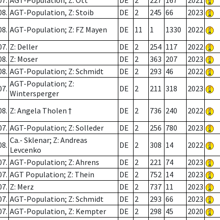
07.
AGT-Population; Z: Ott
DE
2
227
167
2021
08.
AGT-Population, Z: Stoib
DE
2
245
66
2023
08.
AGT-Population; Z: FZ Mayen
DE
11
1
1330
2022
07.
Z: Deller
DE
2
254
117
2022
08.
Z: Moser
DE
2
363
207
2023
08.
AGT-Population; Z: Schmidt
DE
2
293
46
2022
AGT-Population; Z:
07.
DE
2
211
318
2023
Wintersperger
08.
Z: Angela Tholen †
DE
2
736
240
2022
07.
AGT-Population; Z: Solleder
DE
2
256
780
2023
Ca.- Sklenar; Z: Andreas
08.
DE
2
308
14
2022
Levcenko
07.
AGT-Population; Z: Ahrens
DE
2
221
74
2023
07.
AGT Population; Z: Thein
DE
2
752
14
2023
07.
Z: Merz
DE
2
737
11
2023
07.
AGT-Population; Z: Schmidt
DE
2
293
66
2023
07.
AGT-Population, Z: Kempter
DE
2
298
45
2020