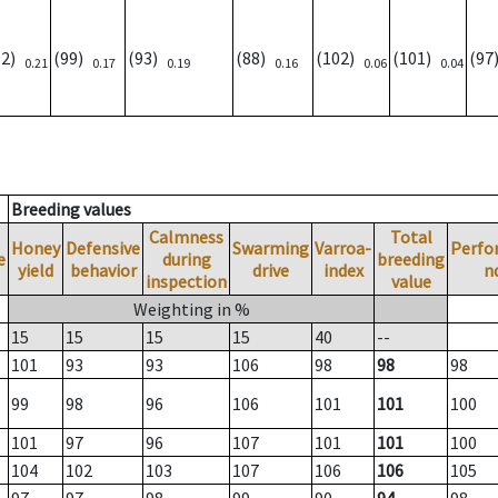
92)
(99)
(93)
(88)
(102)
(101)
(9
0.21
0.17
0.19
0.16
0.06
0.04
Breeding values
Calmness
Total
Honey
Defensive
Swarming
Varroa-
Perfo
e
during
breeding
yield
behavior
drive
index
n
inspection
value
Weighting in %
15
15
15
15
40
--
101
93
93
106
98
98
98
99
98
96
106
101
101
100
101
97
96
107
101
101
100
104
102
103
107
106
106
105