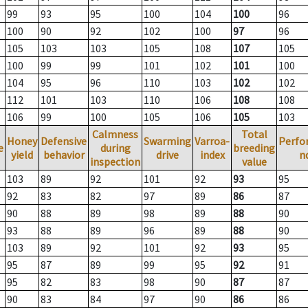
99
93
95
100
104
100
96
100
90
92
102
100
97
96
105
103
103
105
108
107
105
100
99
99
101
102
101
100
104
95
96
110
103
102
102
112
101
103
110
106
108
108
106
99
100
105
106
105
103
Calmness
Total
Honey
Defensive
Swarming
Varroa-
Perfo
e
during
breeding
yield
behavior
drive
index
n
inspection
value
103
89
92
101
92
93
95
92
83
82
97
89
86
87
90
88
89
98
89
88
90
93
88
89
96
89
88
90
103
89
92
101
92
93
95
95
87
89
99
95
92
91
95
82
83
98
90
87
87
90
83
84
97
90
86
86