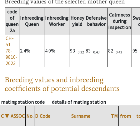
Breeding values
of the selected mother queen
code
Calmness
of
Inbreeding
Inbreeding
Honey
Defensive
Sw
during
queen
Queen
Worker
yield
behavior
inspection
2a
CH-
51-
78-
2.4%
4.0%
93
83
82
95
0.32
0.43
0.43
9810-
2023
Breeding values and inbreeding
coefficients of potential descendants
mating station code
details of mating station
C
▼
ASSOC
No.
D
Code
Surname
TM
from
t