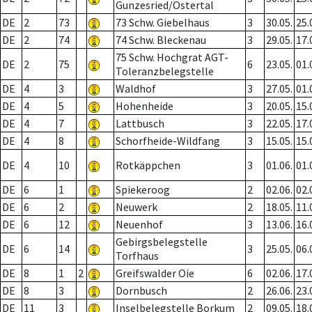
Gunzesried/Ostertal
DE
2
73
73 Schw. Giebelhaus
3
30.05.
25.
DE
2
74
74 Schw. Bleckenau
3
29.05.
17.
75 Schw. Hochgrat AGT-
DE
2
75
6
23.05.
01.
Toleranzbelegstelle
DE
4
3
Waldhof
3
27.05.
01.
DE
4
5
Hohenheide
3
20.05.
15.
DE
4
7
Lattbusch
3
22.05.
17.
DE
4
8
Schorfheide-Wildfang
3
15.05.
15.
DE
4
10
Rotkäppchen
3
01.06.
01.
DE
6
1
Spiekeroog
2
02.06.
02.
DE
6
2
Neuwerk
2
18.05.
11.
DE
6
12
Neuenhof
3
13.06.
16.
Gebirgsbelegstelle
DE
6
14
3
25.05.
06.
Torfhaus
DE
8
1
2
Greifswalder Oie
6
02.06.
17.
DE
8
3
Dornbusch
2
26.06.
23.
DE
11
3
Inselbelegstelle Borkum
2
09.05.
18.