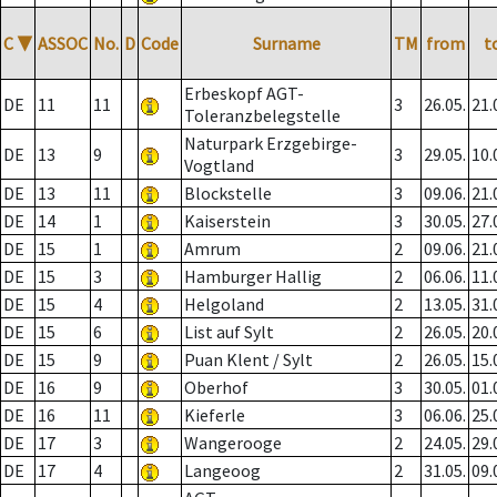
C
▼
ASSOC
No.
D
Code
Surname
TM
from
t
Erbeskopf AGT-
DE
11
11
3
26.05.
21.
Toleranzbelegstelle
Naturpark Erzgebirge-
DE
13
9
3
29.05.
10.
Vogtland
DE
13
11
Blockstelle
3
09.06.
21.
DE
14
1
Kaiserstein
3
30.05.
27.
DE
15
1
Amrum
2
09.06.
21.
DE
15
3
Hamburger Hallig
2
06.06.
11.
DE
15
4
Helgoland
2
13.05.
31.
DE
15
6
List auf Sylt
2
26.05.
20.
DE
15
9
Puan Klent / Sylt
2
26.05.
15.
DE
16
9
Oberhof
3
30.05.
01.
DE
16
11
Kieferle
3
06.06.
25.
DE
17
3
Wangerooge
2
24.05.
29.
DE
17
4
Langeoog
2
31.05.
09.