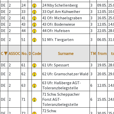
DE
2
24
24 Nby Schellenberg
3
09.05.
25.
DE
2
33
33 Opf. Am Kühweiher
3
12.05.
10.
DE
2
41
41 Ofr. Michaelsgraben
3
16.05.
25.
DE
2
43
43 Ofr. Bodenwiese
3
12.05.
14.
DE
2
44
44 Ofr. Hufeisen
3
22.05.
28.
DE
2
51
51 Mfr. Tiergarten
3
06.05.
31.
C
▼
ASSOC
No.
D
Code
Surname
TM
from
t
DE
2
61
61 Ufr. Spessart
3
19.05.
28.
DE
2
62
62 Ufr. Gramschatzer Wald
3
20.05.
29.
63 Ufr. Haßberge AGT-
DE
2
63
6
12.05.
14.
Toleranzbelegstelle
71 Schw. Scheppacher
DE
2
71
Forst AGT-
6
15.05.
24.
Toleranzbelegstelle
72 Schw.
DE
2
72
3
30.05.
25.