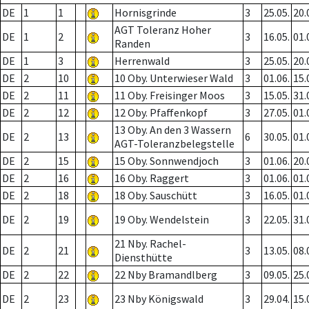
DE
1
1
Hornisgrinde
3
25.05.
20.
AGT Toleranz Hoher
DE
1
2
3
16.05.
01.
Randen
DE
1
3
Herrenwald
3
25.05.
20.
DE
2
10
10 Oby. Unterwieser Wald
3
01.06.
15.
DE
2
11
11 Oby. Freisinger Moos
3
15.05.
31.
DE
2
12
12 Oby. Pfaffenkopf
3
27.05.
01.
13 Oby. An den 3 Wassern
DE
2
13
6
30.05.
01.
AGT-Toleranzbelegstelle
DE
2
15
15 Oby. Sonnwendjoch
3
01.06.
20.
DE
2
16
16 Oby. Raggert
3
01.06.
01.
DE
2
18
18 Oby. Sauschütt
3
16.05.
01.
DE
2
19
19 Oby. Wendelstein
3
22.05.
31.
21 Nby. Rachel-
DE
2
21
3
13.05.
08.
Diensthütte
DE
2
22
22 Nby Bramandlberg
3
09.05.
25.
DE
2
23
23 Nby Königswald
3
29.04.
15.