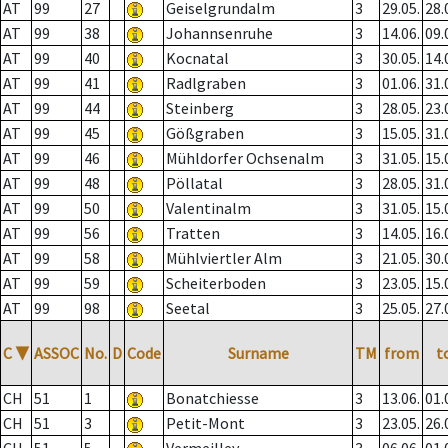
AT
99
27
Geiselgrundalm
3
29.05.
28.
AT
99
38
Johannsenruhe
3
14.06.
09.
AT
99
40
Kocnatal
3
30.05.
14.
AT
99
41
Radlgraben
3
01.06.
31.
AT
99
44
Steinberg
3
28.05.
23.
AT
99
45
Gößgraben
3
15.05.
31.
AT
99
46
Mühldorfer Ochsenalm
3
31.05.
15.
AT
99
48
Pöllatal
3
28.05.
31.
AT
99
50
Valentinalm
3
31.05.
15.
AT
99
56
Tratten
3
14.05.
16.
AT
99
58
Mühlviertler Alm
3
21.05.
30.
AT
99
59
Scheiterboden
3
23.05.
15.
AT
99
98
Seetal
3
25.05.
27.
C
▼
ASSOC
No.
D
Code
Surname
TM
from
t
CH
51
1
Bonatchiesse
3
13.06.
01.
CH
51
3
Petit-Mont
3
23.05.
26.