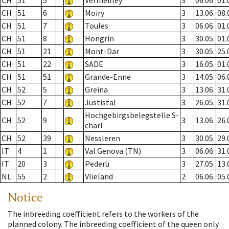
CH
51
5
Vermeilley
3
06.06.
01.
CH
51
6
Moiry
3
13.06.
08.
CH
51
7
Toules
3
06.06.
01.
CH
51
8
Hongrin
3
30.05.
01.
CH
51
21
Mont-Dar
3
30.05.
25.
CH
51
22
SADE
3
16.05.
01.
CH
51
51
Grande-Enne
3
14.05.
06.
CH
52
5
Greina
3
13.06.
31.
CH
52
7
Justistal
3
26.05.
31.
Hochgebirgsbelegstelle S-
CH
52
9
3
13.06.
26.
charl
CH
52
39
Nessleren
3
30.05.
29.
IT
4
1
Val Genova (TN)
3
06.06.
31.
IT
20
3
Pederü
3
27.05.
13.
NL
55
2
Vlieland
2
06.06.
05.
Notice
The inbreeding coefficient refers to the workers of the
planned colony. The inbreeding coefficient of the queen only