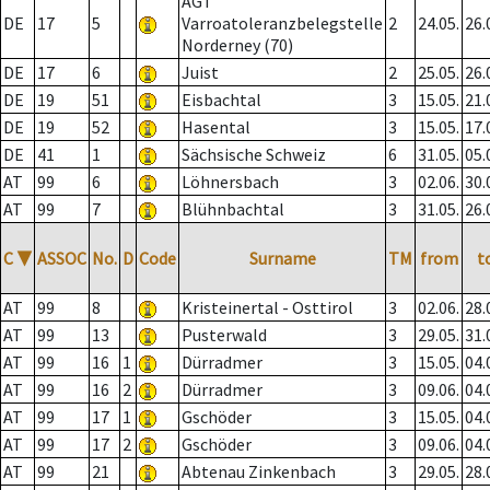
AGT
DE
17
5
Varroatoleranzbelegstelle
2
24.05.
26.
Norderney (70)
DE
17
6
Juist
2
25.05.
26.
DE
19
51
Eisbachtal
3
15.05.
21.
DE
19
52
Hasental
3
15.05.
17.
DE
41
1
Sächsische Schweiz
6
31.05.
05.
AT
99
6
Löhnersbach
3
02.06.
30.
AT
99
7
Blühnbachtal
3
31.05.
26.
C
▼
ASSOC
No.
D
Code
Surname
TM
from
t
AT
99
8
Kristeinertal - Osttirol
3
02.06.
28.
AT
99
13
Pusterwald
3
29.05.
31.
AT
99
16
1
Dürradmer
3
15.05.
04.
AT
99
16
2
Dürradmer
3
09.06.
04.
AT
99
17
1
Gschöder
3
15.05.
04.
AT
99
17
2
Gschöder
3
09.06.
04.
AT
99
21
Abtenau Zinkenbach
3
29.05.
28.