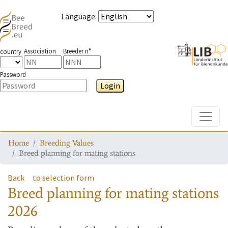
Language
:
Association
Breeder n°
country
Password
Login
Toggle
Home
Breeding Values
Breed planning for mating stations
Back
to selection form
Breed planning for mating stations
2026