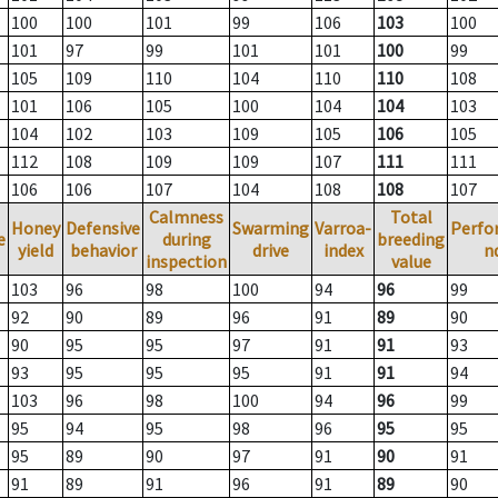
100
100
101
99
106
103
100
101
97
99
101
101
100
99
105
109
110
104
110
110
108
101
106
105
100
104
104
103
104
102
103
109
105
106
105
112
108
109
109
107
111
111
106
106
107
104
108
108
107
Calmness
Total
Honey
Defensive
Swarming
Varroa-
Perfo
e
during
breeding
yield
behavior
drive
index
n
inspection
value
103
96
98
100
94
96
99
92
90
89
96
91
89
90
90
95
95
97
91
91
93
93
95
95
95
91
91
94
103
96
98
100
94
96
99
95
94
95
98
96
95
95
95
89
90
97
91
90
91
91
89
91
96
91
89
90