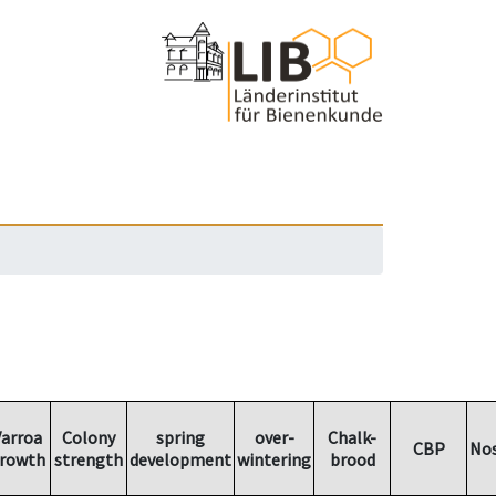
arroa
Colony
spring
over-
Chalk-
CBP
No
rowth
strength
development
wintering
brood