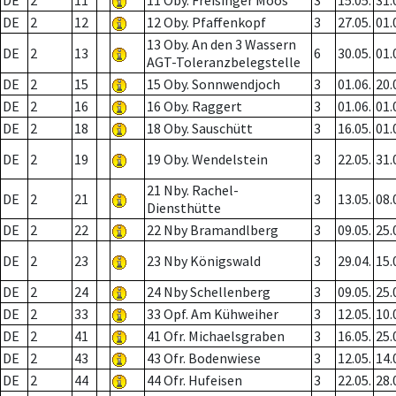
DE
2
11
11 Oby. Freisinger Moos
3
15.05.
31.
DE
2
12
12 Oby. Pfaffenkopf
3
27.05.
01.
13 Oby. An den 3 Wassern
DE
2
13
6
30.05.
01.
AGT-Toleranzbelegstelle
DE
2
15
15 Oby. Sonnwendjoch
3
01.06.
20.
DE
2
16
16 Oby. Raggert
3
01.06.
01.
DE
2
18
18 Oby. Sauschütt
3
16.05.
01.
DE
2
19
19 Oby. Wendelstein
3
22.05.
31.
21 Nby. Rachel-
DE
2
21
3
13.05.
08.
Diensthütte
DE
2
22
22 Nby Bramandlberg
3
09.05.
25.
DE
2
23
23 Nby Königswald
3
29.04.
15.
DE
2
24
24 Nby Schellenberg
3
09.05.
25.
DE
2
33
33 Opf. Am Kühweiher
3
12.05.
10.
DE
2
41
41 Ofr. Michaelsgraben
3
16.05.
25.
DE
2
43
43 Ofr. Bodenwiese
3
12.05.
14.
DE
2
44
44 Ofr. Hufeisen
3
22.05.
28.