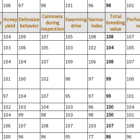
108
97
98
101
96
98
101
Calmness
Total
Honey
Defensive
Swarming
Varroa-
Perfo
e
during
breeding
yield
behavior
drive
index
n
inspection
value
104
109
107
105
108
108
107
103
106
105
103
102
104
105
104
104
107
109
106
108
107
101
100
102
98
97
99
100
97
104
107
95
97
99
101
102
103
104
103
96
100
104
104
99
98
103
98
100
101
106
107
108
107
103
107
108
100
96
96
95
77
86
96