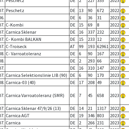
07.
Peschetz
DE
2
227
355
2023
07.
Peschetz
DE
13
90
672
2022
06.
DE
6
36
31
2023
07.
C-Kombi
DE
15
69
8
2022
07.
Carnica Sklenar
DE
16
337
232
2023
07.
C- Kombi BALKAN
DE
15
233
12
2022
07.
C-Troiseck
AT
99
193
62961
2023
08.
C- Varroatoleranz
DE
6
90
167
2023
08.
DE
2
293
66
2023
07.
DE
16
310
147
2023
07.
Carnica Selektionslinie LIB (90)
DE
6
90
170
2023
08.
Carnica-03 (40)
DE
17
208
49
2023
07.
Carnica Varroatoleranz (SMR)
DE
7
45
658
2023
07.
Carnica Sklenar 47/9/26 (13)
DE
14
21
1317
2022
07.
Carnica AGT
DE
19
346
803
2023
07.
Carnica
DE
2
266
231
2023