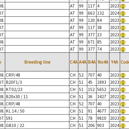
08.
AT
99
117
4
2023
07.
AT
99
663
132
2024
08.
AT
99
120
84
2023
07.
AT
99
117
38
2023
07.
AT
99
377
23
2023
08.
AT
99
671
85
2023
07.
AT
99
377
74
2023
o
Breeding line
C4A
A4A
B4A
No4A
Y4A
Cod
08.
CRP/48
CH
52
707
40
2023
07.
B20F1/3
CH
51
45
1893
2023
08.
KT02/23
CH
51
152
5652
2022
08.
B20x30 / 11
CH
51
36
3427
2022
08.
CRP/48
CH
52
707
40
2023
08.
KL 14 / 50
CH
51
91
4677
2023
07.
S91
CH
51
78
9810
2023
08.
GB10 / 22
CH
51
206
903
2024