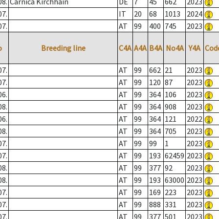
08.
Carnica Kirchhain
DE
7
45
662
2023
07.
IT
20
68
1013
2024
07.
AT
99
400
745
2023
o
Breeding line
C4A
A4A
B4A
No4A
Y4A
Cod
07.
AT
99
662
21
2023
07.
AT
99
120
87
2023
06.
AT
99
364
106
2023
08.
AT
99
364
908
2023
06.
AT
99
364
121
2022
08.
AT
99
364
705
2023
07.
AT
99
99
1
2023
07.
AT
99
193
62459
2023
08.
AT
99
377
92
2023
08.
AT
99
193
63000
2023
07.
AT
99
169
223
2023
07.
AT
99
888
331
2023
07.
AT
99
377
501
2023