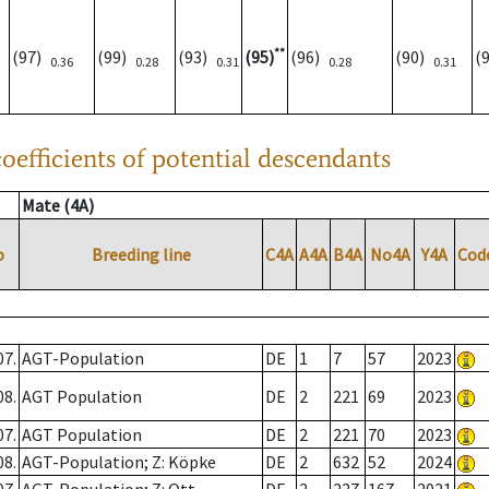
**
(97)
(99)
(93)
(95)
(96)
(90)
(
0.36
0.28
0.31
0.28
0.31
oefficients of potential descendants
Mate (4A)
o
Breeding line
C4A
A4A
B4A
No4A
Y4A
Cod
07.
AGT-Population
DE
1
7
57
2023
08.
AGT Population
DE
2
221
69
2023
07.
AGT Population
DE
2
221
70
2023
08.
AGT-Population; Z: Köpke
DE
2
632
52
2024