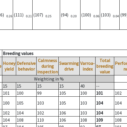
96)
(111)
(107)
(94)
(100)
(103)
(9
0.26
0.21
0.25
0.20
0.06
0.04
Breeding values
Calmness
Total
Honey
Defensive
Swarming
Varroa-
Perfo
e
during
breeding
yield
behavior
drive
index
n
inspection
value
Weighting in %
15
15
15
15
40
--
101
100
99
105
100
101
102
100
105
103
105
103
104
104
102
104
102
106
103
104
104
104
108
110
106
108
109
108