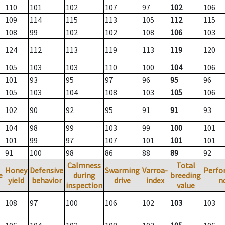
110
101
102
107
97
102
106
109
114
115
113
105
112
115
108
99
102
102
108
106
103
124
112
113
119
113
119
120
105
103
103
110
100
104
106
101
93
95
97
96
95
96
105
103
104
108
103
105
106
102
90
92
95
91
91
93
104
98
99
103
99
100
101
101
99
97
107
101
101
101
91
100
98
86
88
89
92
Calmness
Total
Honey
Defensive
Swarming
Varroa-
Perfo
e
during
breeding
yield
behavior
drive
index
n
inspection
value
108
97
100
106
102
103
103