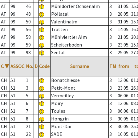
AT
99
46
Mühldorfer Ochsenalm
3
31.05.
15.
AT
99
48
Pöllatal
3
28.05.
31.
AT
99
50
Valentinalm
3
31.05.
15.
AT
99
56
Tratten
3
14.05.
16.
AT
99
58
Mühlviertler Alm
3
21.05.
30.
AT
99
59
Scheiterboden
3
23.05.
15.
AT
99
98
Seetal
3
25.05.
27.
C
▼
ASSOC
No.
D
Code
Surname
TM
from
t
CH
51
1
Bonatchiesse
3
13.06.
01.
CH
51
3
Petit-Mont
3
23.05.
26.
CH
51
5
Vermeilley
3
06.06.
01.
CH
51
6
Moiry
3
13.06.
08.
CH
51
7
Toules
3
06.06.
01.
CH
51
8
Hongrin
3
30.05.
01.
CH
51
21
Mont-Dar
3
30.05.
25.
CH
51
22
SADE
3
16.05.
01.