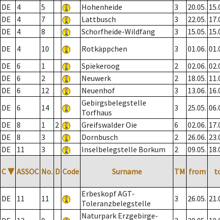
DE
4
5
Hohenheide
3
20.05.
15.
DE
4
7
Lattbusch
3
22.05.
17.
DE
4
8
Schorfheide-Wildfang
3
15.05.
15.
DE
4
10
Rotkäppchen
3
01.06.
01.
DE
6
1
Spiekeroog
2
02.06.
02.
DE
6
2
Neuwerk
2
18.05.
11.
DE
6
12
Neuenhof
3
13.06.
16.
Gebirgsbelegstelle
DE
6
14
3
25.05.
06.
Torfhaus
DE
8
1
2
Greifswalder Oie
6
02.06.
17.
DE
8
3
Dornbusch
2
26.06.
23.
DE
11
3
Inselbelegstelle Borkum
2
09.05.
18.
C
▼
ASSOC
No.
D
Code
Surname
TM
from
t
Erbeskopf AGT-
DE
11
11
3
26.05.
21.
Toleranzbelegstelle
Naturpark Erzgebirge-