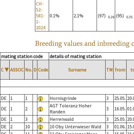
CH-
52-
581-
0.1%
2.1%
(97)
(95)
0.28
0.35
1-
2024
Breeding values and inbreeding c
mating station code
details of mating station
C
▼
ASSOC
No.
D
Code
Surname
TM
from
t
DE
1
1
Hornisgrinde
3
25.05.
20.
AGT Toleranz Hoher
DE
1
2
3
16.05.
01.
Randen
DE
1
3
Herrenwald
3
25.05.
20.
DE
2
10
10 Oby. Unterwieser Wald
3
01.06.
15.