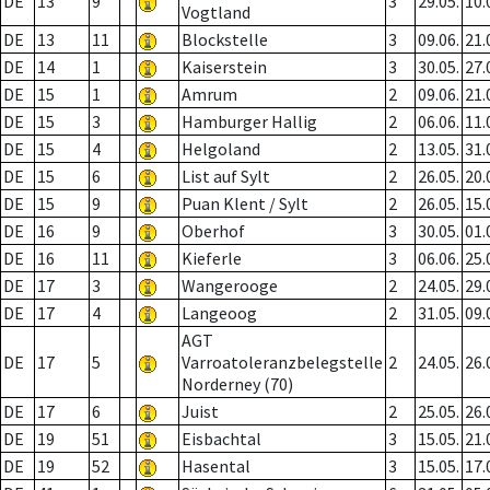
DE
13
9
3
29.05.
10.
Vogtland
DE
13
11
Blockstelle
3
09.06.
21.
DE
14
1
Kaiserstein
3
30.05.
27.
DE
15
1
Amrum
2
09.06.
21.
DE
15
3
Hamburger Hallig
2
06.06.
11.
DE
15
4
Helgoland
2
13.05.
31.
DE
15
6
List auf Sylt
2
26.05.
20.
DE
15
9
Puan Klent / Sylt
2
26.05.
15.
DE
16
9
Oberhof
3
30.05.
01.
DE
16
11
Kieferle
3
06.06.
25.
DE
17
3
Wangerooge
2
24.05.
29.
DE
17
4
Langeoog
2
31.05.
09.
AGT
DE
17
5
Varroatoleranzbelegstelle
2
24.05.
26.
Norderney (70)
DE
17
6
Juist
2
25.05.
26.
DE
19
51
Eisbachtal
3
15.05.
21.
DE
19
52
Hasental
3
15.05.
17.