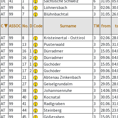
DE
41
1
Sächsische Schweiz
6
31.05.
05.
AT
99
6
Löhnersbach
3
02.06.
30.
AT
99
7
Blühnbachtal
3
31.05.
26.
C
▼
ASSOC
No.
D
Code
Surname
TM
from
t
AT
99
8
Kristeinertal - Osttirol
3
02.06.
28.
AT
99
13
Pusterwald
3
29.05.
31.
AT
99
16
1
Dürradmer
3
15.05.
04.
AT
99
16
2
Dürradmer
3
09.06.
04.
AT
99
17
1
Gschöder
3
15.05.
04.
AT
99
17
2
Gschöder
3
09.06.
04.
AT
99
21
Abtenau Zinkenbach
3
29.05.
28.
AT
99
27
Geiselgrundalm
3
29.05.
28.
AT
99
38
Johannsenruhe
3
14.06.
09.
AT
99
40
Kocnatal
3
30.05.
14.
AT
99
41
Radlgraben
3
01.06.
31.
AT
99
44
Steinberg
3
28.05.
23.
AT
99
45
Gößgraben
3
15.05.
31.