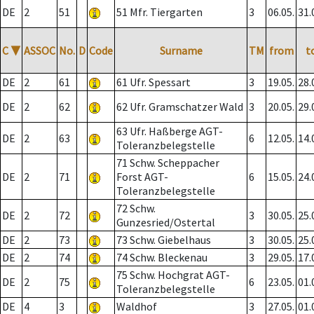
DE
2
51
51 Mfr. Tiergarten
3
06.05.
31.
C
▼
ASSOC
No.
D
Code
Surname
TM
from
t
DE
2
61
61 Ufr. Spessart
3
19.05.
28.
DE
2
62
62 Ufr. Gramschatzer Wald
3
20.05.
29.
63 Ufr. Haßberge AGT-
DE
2
63
6
12.05.
14.
Toleranzbelegstelle
71 Schw. Scheppacher
DE
2
71
Forst AGT-
6
15.05.
24.
Toleranzbelegstelle
72 Schw.
DE
2
72
3
30.05.
25.
Gunzesried/Ostertal
DE
2
73
73 Schw. Giebelhaus
3
30.05.
25.
DE
2
74
74 Schw. Bleckenau
3
29.05.
17.
75 Schw. Hochgrat AGT-
DE
2
75
6
23.05.
01.
Toleranzbelegstelle
DE
4
3
Waldhof
3
27.05.
01.