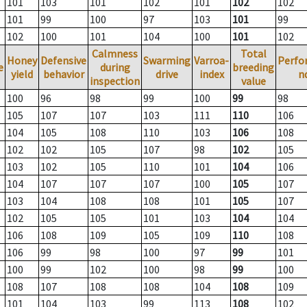
101
103
101
102
101
102
102
101
99
100
97
103
101
99
102
100
101
104
100
101
102
Calmness
Total
Honey
Defensive
Swarming
Varroa-
Perfo
e
during
breeding
yield
behavior
drive
index
n
inspection
value
100
96
98
99
100
99
98
105
107
107
103
111
110
106
104
105
108
110
103
106
108
102
102
105
107
98
102
105
103
102
105
110
101
104
106
104
107
107
107
100
105
107
103
104
108
108
101
105
107
102
105
105
101
103
104
104
106
108
109
105
109
110
108
106
99
98
100
97
99
101
100
99
102
100
98
99
100
108
107
108
108
104
108
109
101
104
103
99
113
108
102