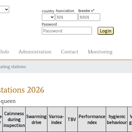
Association
Breeder n°
country
Password
Login
Info
Administration
Contact
Monitoring
ating stations
tations
2026
r queen
Calmness
e
Swarming
Varroa-
Performance
hygienic
V
during
TBV
r
drive
index
ndex
behaviour
g
inspection