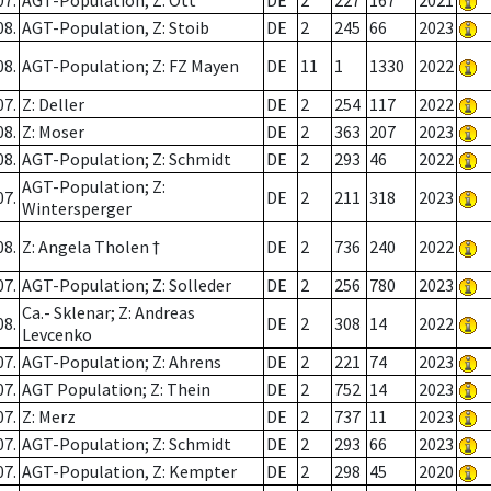
07.
AGT-Population; Z: Ott
DE
2
227
167
2021
08.
AGT-Population, Z: Stoib
DE
2
245
66
2023
08.
AGT-Population; Z: FZ Mayen
DE
11
1
1330
2022
07.
Z: Deller
DE
2
254
117
2022
08.
Z: Moser
DE
2
363
207
2023
08.
AGT-Population; Z: Schmidt
DE
2
293
46
2022
AGT-Population; Z:
07.
DE
2
211
318
2023
Wintersperger
08.
Z: Angela Tholen †
DE
2
736
240
2022
07.
AGT-Population; Z: Solleder
DE
2
256
780
2023
Ca.- Sklenar; Z: Andreas
08.
DE
2
308
14
2022
Levcenko
07.
AGT-Population; Z: Ahrens
DE
2
221
74
2023
07.
AGT Population; Z: Thein
DE
2
752
14
2023
07.
Z: Merz
DE
2
737
11
2023
07.
AGT-Population; Z: Schmidt
DE
2
293
66
2023
07.
AGT-Population, Z: Kempter
DE
2
298
45
2020