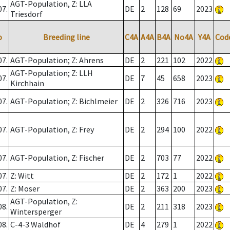
AGT-Population, Z: LLA
07.
DE
2
128
69
2023
Triesdorf
o
Breeding line
C4A
A4A
B4A
No4A
Y4A
Cod
07.
AGT-Population; Z: Ahrens
DE
2
221
102
2022
AGT-Population; Z: LLH
07.
DE
7
45
658
2023
Kirchhain
07.
AGT-Population; Z: Bichlmeier
DE
2
326
716
2023
07.
AGT-Population, Z: Frey
DE
2
294
100
2022
07.
AGT-Population, Z: Fischer
DE
2
703
77
2022
07.
Z: Witt
DE
2
172
1
2022
07.
Z: Moser
DE
2
363
200
2023
AGT-Population, Z:
08.
DE
2
211
318
2023
Wintersperger
08.
C-4-3 Waldhof
DE
4
279
1
2022