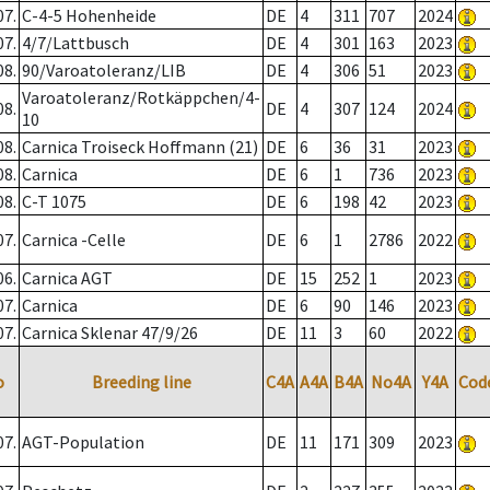
07.
C-4-5 Hohenheide
DE
4
311
707
2024
07.
4/7/Lattbusch
DE
4
301
163
2023
08.
90/Varoatoleranz/LIB
DE
4
306
51
2023
Varoatoleranz/Rotkäppchen/4-
08.
DE
4
307
124
2024
10
08.
Carnica Troiseck Hoffmann (21)
DE
6
36
31
2023
08.
Carnica
DE
6
1
736
2023
08.
C-T 1075
DE
6
198
42
2023
07.
Carnica -Celle
DE
6
1
2786
2022
06.
Carnica AGT
DE
15
252
1
2023
07.
Carnica
DE
6
90
146
2023
07.
Carnica Sklenar 47/9/26
DE
11
3
60
2022
o
Breeding line
C4A
A4A
B4A
No4A
Y4A
Cod
07.
AGT-Population
DE
11
171
309
2023