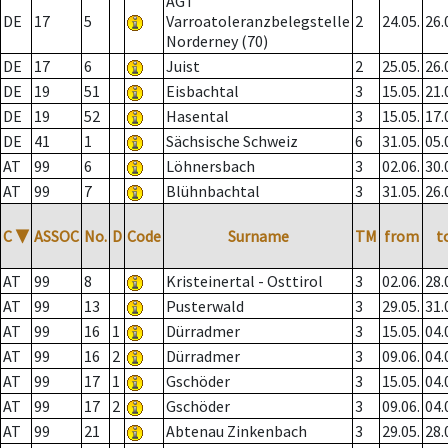
AGT
DE
17
5
Varroatoleranzbelegstelle
2
24.05.
26.
Norderney (70)
DE
17
6
Juist
2
25.05.
26.
DE
19
51
Eisbachtal
3
15.05.
21.
DE
19
52
Hasental
3
15.05.
17.
DE
41
1
Sächsische Schweiz
6
31.05.
05.
AT
99
6
Löhnersbach
3
02.06.
30.
AT
99
7
Blühnbachtal
3
31.05.
26.
C
▼
ASSOC
No.
D
Code
Surname
TM
from
t
AT
99
8
Kristeinertal - Osttirol
3
02.06.
28.
AT
99
13
Pusterwald
3
29.05.
31.
AT
99
16
1
Dürradmer
3
15.05.
04.
AT
99
16
2
Dürradmer
3
09.06.
04.
AT
99
17
1
Gschöder
3
15.05.
04.
AT
99
17
2
Gschöder
3
09.06.
04.
AT
99
21
Abtenau Zinkenbach
3
29.05.
28.