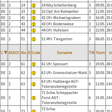
DE
2
24
24 Nby Schellenberg
3
09.05.
25.
DE
2
33
33 Opf. Am Kühweiher
3
12.05.
10.
DE
2
41
41 Ofr. Michaelsgraben
3
16.05.
25.
DE
2
43
43 Ofr. Bodenwiese
3
12.05.
14.
DE
2
44
44 Ofr. Hufeisen
3
22.05.
28.
DE
2
51
51 Mfr. Tiergarten
3
06.05.
31.
C
▼
ASSOC
No.
D
Code
Surname
TM
from
t
DE
2
61
61 Ufr. Spessart
3
19.05.
28.
DE
2
62
62 Ufr. Gramschatzer Wald
3
20.05.
29.
63 Ufr. Haßberge AGT-
DE
2
63
6
12.05.
14.
Toleranzbelegstelle
71 Schw. Scheppacher
DE
2
71
Forst AGT-
6
15.05.
24.
Toleranzbelegstelle
72 Schw.
DE
2
72
3
30.05.
25.