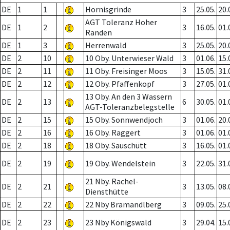
DE
1
1
Hornisgrinde
3
25.05.
20.
AGT Toleranz Hoher
DE
1
2
3
16.05.
01.
Randen
DE
1
3
Herrenwald
3
25.05.
20.
DE
2
10
10 Oby. Unterwieser Wald
3
01.06.
15.
DE
2
11
11 Oby. Freisinger Moos
3
15.05.
31.
DE
2
12
12 Oby. Pfaffenkopf
3
27.05.
01.
13 Oby. An den 3 Wassern
DE
2
13
6
30.05.
01.
AGT-Toleranzbelegstelle
DE
2
15
15 Oby. Sonnwendjoch
3
01.06.
20.
DE
2
16
16 Oby. Raggert
3
01.06.
01.
DE
2
18
18 Oby. Sauschütt
3
16.05.
01.
DE
2
19
19 Oby. Wendelstein
3
22.05.
31.
21 Nby. Rachel-
DE
2
21
3
13.05.
08.
Diensthütte
DE
2
22
22 Nby Bramandlberg
3
09.05.
25.
DE
2
23
23 Nby Königswald
3
29.04.
15.