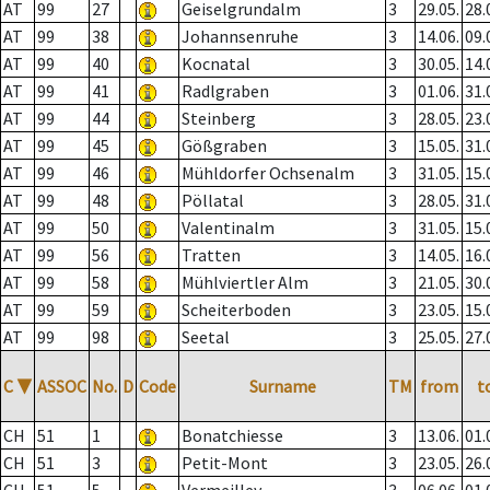
AT
99
27
Geiselgrundalm
3
29.05.
28.
AT
99
38
Johannsenruhe
3
14.06.
09.
AT
99
40
Kocnatal
3
30.05.
14.
AT
99
41
Radlgraben
3
01.06.
31.
AT
99
44
Steinberg
3
28.05.
23.
AT
99
45
Gößgraben
3
15.05.
31.
AT
99
46
Mühldorfer Ochsenalm
3
31.05.
15.
AT
99
48
Pöllatal
3
28.05.
31.
AT
99
50
Valentinalm
3
31.05.
15.
AT
99
56
Tratten
3
14.05.
16.
AT
99
58
Mühlviertler Alm
3
21.05.
30.
AT
99
59
Scheiterboden
3
23.05.
15.
AT
99
98
Seetal
3
25.05.
27.
C
▼
ASSOC
No.
D
Code
Surname
TM
from
t
CH
51
1
Bonatchiesse
3
13.06.
01.
CH
51
3
Petit-Mont
3
23.05.
26.