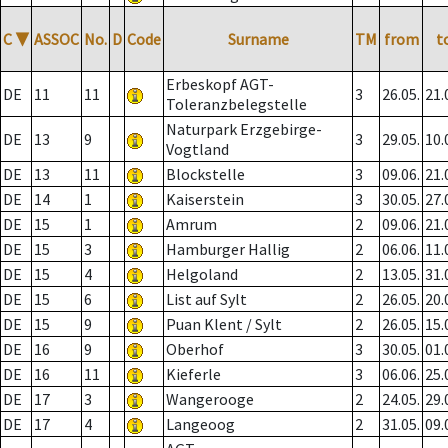
C
▼
ASSOC
No.
D
Code
Surname
TM
from
t
Erbeskopf AGT-
DE
11
11
3
26.05.
21.
Toleranzbelegstelle
Naturpark Erzgebirge-
DE
13
9
3
29.05.
10.
Vogtland
DE
13
11
Blockstelle
3
09.06.
21.
DE
14
1
Kaiserstein
3
30.05.
27.
DE
15
1
Amrum
2
09.06.
21.
DE
15
3
Hamburger Hallig
2
06.06.
11.
DE
15
4
Helgoland
2
13.05.
31.
DE
15
6
List auf Sylt
2
26.05.
20.
DE
15
9
Puan Klent / Sylt
2
26.05.
15.
DE
16
9
Oberhof
3
30.05.
01.
DE
16
11
Kieferle
3
06.06.
25.
DE
17
3
Wangerooge
2
24.05.
29.
DE
17
4
Langeoog
2
31.05.
09.