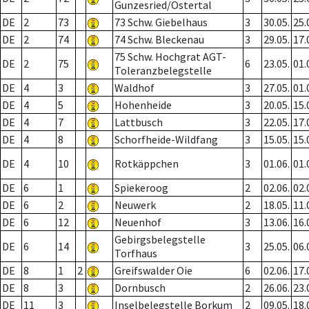
Gunzesried/Ostertal
DE
2
73
73 Schw. Giebelhaus
3
30.05.
25.
DE
2
74
74 Schw. Bleckenau
3
29.05.
17.
75 Schw. Hochgrat AGT-
DE
2
75
6
23.05.
01.
Toleranzbelegstelle
DE
4
3
Waldhof
3
27.05.
01.
DE
4
5
Hohenheide
3
20.05.
15.
DE
4
7
Lattbusch
3
22.05.
17.
DE
4
8
Schorfheide-Wildfang
3
15.05.
15.
DE
4
10
Rotkäppchen
3
01.06.
01.
DE
6
1
Spiekeroog
2
02.06.
02.
DE
6
2
Neuwerk
2
18.05.
11.
DE
6
12
Neuenhof
3
13.06.
16.
Gebirgsbelegstelle
DE
6
14
3
25.05.
06.
Torfhaus
DE
8
1
2
Greifswalder Oie
6
02.06.
17.
DE
8
3
Dornbusch
2
26.06.
23.
DE
11
3
Inselbelegstelle Borkum
2
09.05.
18.