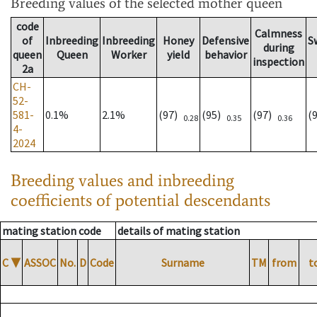
Breeding values
of the selected mother queen
code
Calmness
of
Inbreeding
Inbreeding
Honey
Defensive
S
during
queen
Queen
Worker
yield
behavior
inspection
2a
CH-
52-
581-
0.1%
2.1%
(97)
(95)
(97)
(
0.28
0.35
0.36
4-
2024
Breeding values and inbreeding
coefficients of potential descendants
mating station code
details of mating station
C
▼
ASSOC
No.
D
Code
Surname
TM
from
t