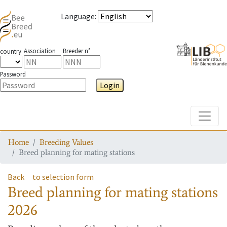
Language
:
Association
Breeder n°
country
Password
Login
Toggle
Home
Breeding Values
Breed planning for mating stations
Back
to selection form
Breed planning for mating stations
2026