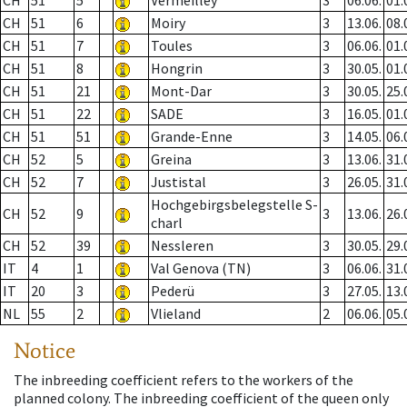
CH
51
5
Vermeilley
3
06.06.
01.
CH
51
6
Moiry
3
13.06.
08.
CH
51
7
Toules
3
06.06.
01.
CH
51
8
Hongrin
3
30.05.
01.
CH
51
21
Mont-Dar
3
30.05.
25.
CH
51
22
SADE
3
16.05.
01.
CH
51
51
Grande-Enne
3
14.05.
06.
CH
52
5
Greina
3
13.06.
31.
CH
52
7
Justistal
3
26.05.
31.
Hochgebirgsbelegstelle S-
CH
52
9
3
13.06.
26.
charl
CH
52
39
Nessleren
3
30.05.
29.
IT
4
1
Val Genova (TN)
3
06.06.
31.
IT
20
3
Pederü
3
27.05.
13.
NL
55
2
Vlieland
2
06.06.
05.
Notice
The inbreeding coefficient refers to the workers of the
planned colony. The inbreeding coefficient of the queen only