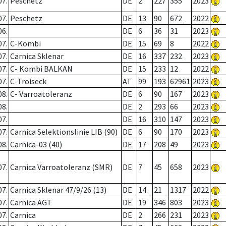
07.
Peschetz
DE
2
227
355
2023
07.
Peschetz
DE
13
90
672
2022
06.
DE
6
36
31
2023
07.
C-Kombi
DE
15
69
8
2022
07.
Carnica Sklenar
DE
16
337
232
2023
07.
C- Kombi BALKAN
DE
15
233
12
2022
07.
C-Troiseck
AT
99
193
62961
2023
08.
C- Varroatoleranz
DE
6
90
167
2023
08.
DE
2
293
66
2023
07.
DE
16
310
147
2023
07.
Carnica Selektionslinie LIB (90)
DE
6
90
170
2023
08.
Carnica-03 (40)
DE
17
208
49
2023
07.
Carnica Varroatoleranz (SMR)
DE
7
45
658
2023
07.
Carnica Sklenar 47/9/26 (13)
DE
14
21
1317
2022
07.
Carnica AGT
DE
19
346
803
2023
07.
Carnica
DE
2
266
231
2023