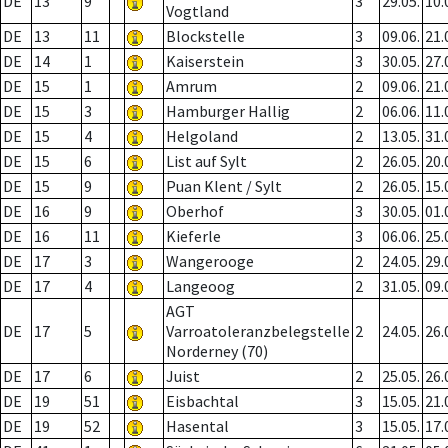
DE
13
9
3
29.05.
10.
Vogtland
DE
13
11
Blockstelle
3
09.06.
21.
DE
14
1
Kaiserstein
3
30.05.
27.
DE
15
1
Amrum
2
09.06.
21.
DE
15
3
Hamburger Hallig
2
06.06.
11.
DE
15
4
Helgoland
2
13.05.
31.
DE
15
6
List auf Sylt
2
26.05.
20.
DE
15
9
Puan Klent / Sylt
2
26.05.
15.
DE
16
9
Oberhof
3
30.05.
01.
DE
16
11
Kieferle
3
06.06.
25.
DE
17
3
Wangerooge
2
24.05.
29.
DE
17
4
Langeoog
2
31.05.
09.
AGT
DE
17
5
Varroatoleranzbelegstelle
2
24.05.
26.
Norderney (70)
DE
17
6
Juist
2
25.05.
26.
DE
19
51
Eisbachtal
3
15.05.
21.
DE
19
52
Hasental
3
15.05.
17.