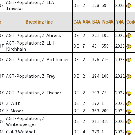
AGT-Population, Z: LLA
07.
DE
2
128
69
2023
Triesdorf
o
Breeding line
C4A
A4A
B4A
No4A
Y4A
Cod
07.
AGT-Population; Z: Ahrens
DE
2
221
102
2022
AGT-Population; Z: LLH
07.
DE
7
45
658
2023
Kirchhain
07.
AGT-Population; Z: Bichlmeier
DE
2
326
716
2023
07.
AGT-Population, Z: Frey
DE
2
294
100
2022
07.
AGT-Population, Z: Fischer
DE
2
703
77
2022
07.
Z: Witt
DE
2
172
1
2022
07.
Z: Moser
DE
2
363
200
2023
AGT-Population, Z:
08.
DE
2
211
318
2023
Wintersperger
08.
C-4-3 Waldhof
DE
4
279
1
2022