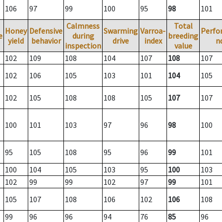
106
97
99
100
95
98
101
Calmness
Total
Honey
Defensive
Swarming
Varroa-
Perfo
e
during
breeding
yield
behavior
drive
index
n
inspection
value
102
109
108
104
107
108
107
102
106
105
103
101
104
105
102
105
108
108
105
107
107
100
101
103
97
96
98
100
95
105
108
95
96
99
101
100
104
105
103
95
100
103
102
99
99
102
97
99
101
105
107
108
106
102
106
108
99
96
96
94
76
85
96