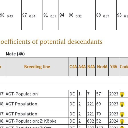
98
97
91
94
96
88
95
0.43
0.34
0.37
0.32
0.37
0.
oefficients of potential descendants
Mate (4A)
o
Breeding line
C4A
A4A
B4A
No4A
Y4A
Cod
07.
AGT-Population
DE
1
7
57
2023
08.
AGT Population
DE
2
221
69
2023
07.
AGT Population
DE
2
221
70
2023
08.
AGT-Population; Z: Köpke
DE
2
632
52
2024