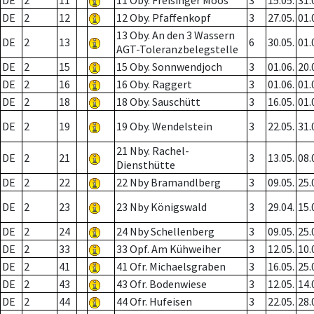
DE
2
11
11 Oby. Freisinger Moos
3
15.05.
31.
DE
2
12
12 Oby. Pfaffenkopf
3
27.05.
01.
13 Oby. An den 3 Wassern
DE
2
13
6
30.05.
01.
AGT-Toleranzbelegstelle
DE
2
15
15 Oby. Sonnwendjoch
3
01.06.
20.
DE
2
16
16 Oby. Raggert
3
01.06.
01.
DE
2
18
18 Oby. Sauschütt
3
16.05.
01.
DE
2
19
19 Oby. Wendelstein
3
22.05.
31.
21 Nby. Rachel-
DE
2
21
3
13.05.
08.
Diensthütte
DE
2
22
22 Nby Bramandlberg
3
09.05.
25.
DE
2
23
23 Nby Königswald
3
29.04.
15.
DE
2
24
24 Nby Schellenberg
3
09.05.
25.
DE
2
33
33 Opf. Am Kühweiher
3
12.05.
10.
DE
2
41
41 Ofr. Michaelsgraben
3
16.05.
25.
DE
2
43
43 Ofr. Bodenwiese
3
12.05.
14.
DE
2
44
44 Ofr. Hufeisen
3
22.05.
28.