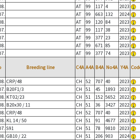
08.
AT
99
117
4
2023
07.
AT
99
663
132
2024
08.
AT
99
120
84
2023
07.
AT
99
117
38
2023
07.
AT
99
377
23
2023
08.
AT
99
671
85
2023
07.
AT
99
377
74
2023
o
Breeding line
C4A
A4A
B4A
No4A
Y4A
Cod
08.
CRP/48
CH
52
707
40
2023
07.
B20F1/3
CH
51
45
1893
2023
08.
KT02/23
CH
51
152
5652
2022
08.
B20x30 / 11
CH
51
36
3427
2022
08.
CRP/48
CH
52
707
40
2023
08.
KL 14 / 50
CH
51
91
4677
2023
07.
S91
CH
51
78
9810
2023
08.
GB10 / 22
CH
51
206
903
2024