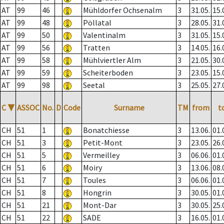
AT
99
46
Mühldorfer Ochsenalm
3
31.05.
15.
AT
99
48
Pöllatal
3
28.05.
31.
AT
99
50
Valentinalm
3
31.05.
15.
AT
99
56
Tratten
3
14.05.
16.
AT
99
58
Mühlviertler Alm
3
21.05.
30.
AT
99
59
Scheiterboden
3
23.05.
15.
AT
99
98
Seetal
3
25.05.
27.
C
▼
ASSOC
No.
D
Code
Surname
TM
from
t
CH
51
1
Bonatchiesse
3
13.06.
01.
CH
51
3
Petit-Mont
3
23.05.
26.
CH
51
5
Vermeilley
3
06.06.
01.
CH
51
6
Moiry
3
13.06.
08.
CH
51
7
Toules
3
06.06.
01.
CH
51
8
Hongrin
3
30.05.
01.
CH
51
21
Mont-Dar
3
30.05.
25.
CH
51
22
SADE
3
16.05.
01.