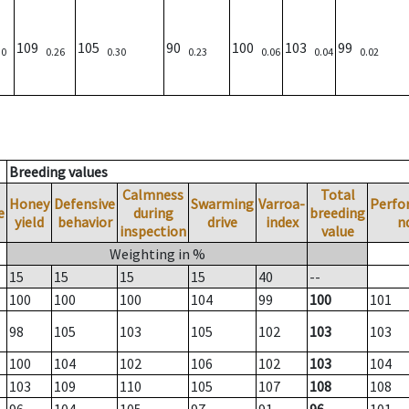
109
105
90
100
103
99
30
0.26
0.30
0.23
0.06
0.04
0.02
Breeding values
Calmness
Total
Honey
Defensive
Swarming
Varroa-
Perfo
e
during
breeding
yield
behavior
drive
index
n
inspection
value
Weighting in %
15
15
15
15
40
--
100
100
100
104
99
100
101
98
105
103
105
102
103
103
100
104
102
106
102
103
104
103
109
110
105
107
108
108