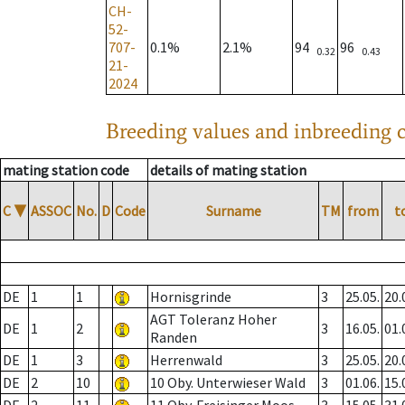
CH-
52-
707-
0.1%
2.1%
94
96
0.32
0.43
21-
2024
Breeding values and inbreeding c
mating station code
details of mating station
C
▼
ASSOC
No.
D
Code
Surname
TM
from
t
DE
1
1
Hornisgrinde
3
25.05.
20.
AGT Toleranz Hoher
DE
1
2
3
16.05.
01.
Randen
DE
1
3
Herrenwald
3
25.05.
20.
DE
2
10
10 Oby. Unterwieser Wald
3
01.06.
15.