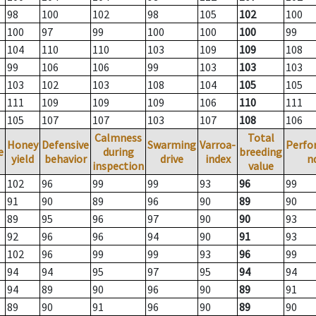
98
100
102
98
105
102
100
100
97
99
100
100
100
99
104
110
110
103
109
109
108
99
106
106
99
103
103
103
103
102
103
108
104
105
105
111
109
109
109
106
110
111
105
107
107
103
107
108
106
Calmness
Total
Honey
Defensive
Swarming
Varroa-
Perfo
e
during
breeding
yield
behavior
drive
index
n
inspection
value
102
96
99
99
93
96
99
91
90
89
96
90
89
90
89
95
96
97
90
90
93
92
96
96
94
90
91
93
102
96
99
99
93
96
99
94
94
95
97
95
94
94
94
89
90
96
90
89
91
89
90
91
96
90
89
90