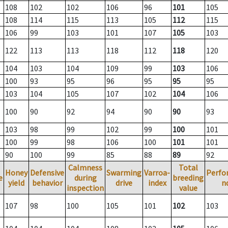
108
102
102
106
96
101
105
108
114
115
113
105
112
115
106
99
103
101
107
105
103
122
113
113
118
112
118
120
104
103
104
109
99
103
106
100
93
95
96
95
95
95
103
104
105
107
102
104
106
100
90
92
94
90
90
93
103
98
99
102
99
100
101
100
99
98
106
100
101
101
90
100
99
85
88
89
92
Calmness
Total
Honey
Defensive
Swarming
Varroa-
Perfo
e
during
breeding
yield
behavior
drive
index
n
inspection
value
107
98
100
105
101
102
103