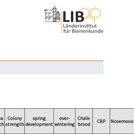
oa
Colony
spring
over-
Chalk-
CBP
Nosemosis
th
strength
development
wintering
brood