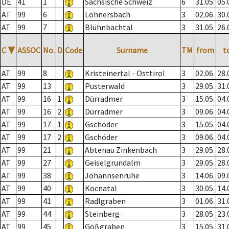
DE
41
1
Sächsische Schweiz
6
31.05.
05.
AT
99
6
Löhnersbach
3
02.06.
30.
AT
99
7
Blühnbachtal
3
31.05.
26.
C
▼
ASSOC
No.
D
Code
Surname
TM
from
t
AT
99
8
Kristeinertal - Osttirol
3
02.06.
28.
AT
99
13
Pusterwald
3
29.05.
31.
AT
99
16
1
Dürradmer
3
15.05.
04.
AT
99
16
2
Dürradmer
3
09.06.
04.
AT
99
17
1
Gschöder
3
15.05.
04.
AT
99
17
2
Gschöder
3
09.06.
04.
AT
99
21
Abtenau Zinkenbach
3
29.05.
28.
AT
99
27
Geiselgrundalm
3
29.05.
28.
AT
99
38
Johannsenruhe
3
14.06.
09.
AT
99
40
Kocnatal
3
30.05.
14.
AT
99
41
Radlgraben
3
01.06.
31.
AT
99
44
Steinberg
3
28.05.
23.
AT
99
45
Gößgraben
3
15.05.
31.