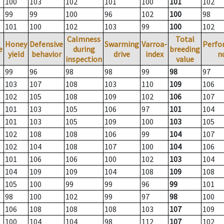
100
103
102
101
100
101
102
99
99
100
96
102
100
98
101
100
102
103
99
100
102
Calmness
Total
Honey
Defensive
Swarming
Varroa-
Perfo
e
during
breeding
yield
behavior
drive
index
n
inspection
value
99
96
98
98
99
98
97
103
107
108
103
110
109
106
102
105
108
109
102
106
107
101
103
105
106
97
101
104
101
103
105
109
100
103
105
102
108
108
106
99
104
107
102
104
108
107
100
104
106
101
106
106
100
102
103
104
104
109
109
104
108
109
108
105
100
99
99
96
99
101
98
100
102
99
97
98
100
106
108
108
108
103
107
109
100
104
104
98
112
107
102