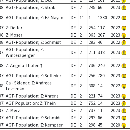
07.
AGT-Population; Z: Ott
DE
2
227
167
2021
08.
AGT-Population, Z: Stoib
DE
2
245
66
2023
08.
AGT-Population; Z: FZ Mayen
DE
11
1
1330
2022
07.
Z: Deller
DE
2
254
117
2022
08.
Z: Moser
DE
2
363
207
2023
08.
AGT-Population; Z: Schmidt
DE
2
293
46
2022
AGT-Population; Z:
07.
DE
2
211
318
2023
Wintersperger
08.
Z: Angela Tholen †
DE
2
736
240
2022
07.
AGT-Population; Z: Solleder
DE
2
256
780
2023
Ca.- Sklenar; Z: Andreas
08.
DE
2
308
14
2022
Levcenko
07.
AGT-Population; Z: Ahrens
DE
2
221
74
2023
07.
AGT Population; Z: Thein
DE
2
752
14
2023
07.
Z: Merz
DE
2
737
11
2023
07.
AGT-Population; Z: Schmidt
DE
2
293
66
2023
07.
AGT-Population, Z: Kempter
DE
2
298
45
2020