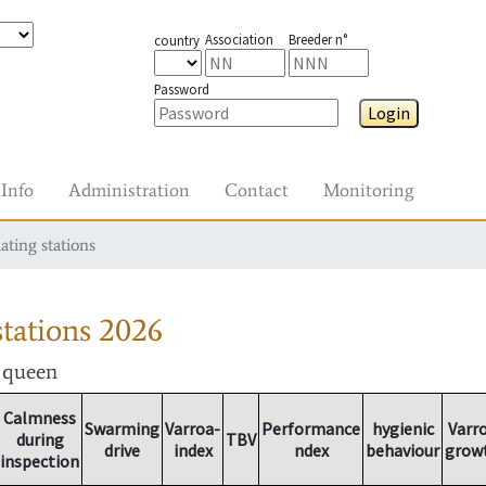
Association
Breeder n°
country
Password
Login
Info
Administration
Contact
Monitoring
ating stations
tations
2026
r queen
Calmness
Swarming
Varroa-
Performance
hygienic
Varr
during
TBV
drive
index
ndex
behaviour
grow
inspection