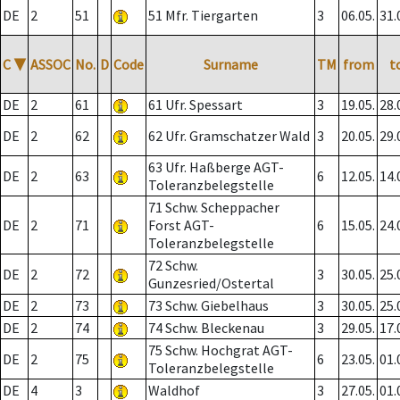
DE
2
51
51 Mfr. Tiergarten
3
06.05.
31.
C
▼
ASSOC
No.
D
Code
Surname
TM
from
t
DE
2
61
61 Ufr. Spessart
3
19.05.
28.
DE
2
62
62 Ufr. Gramschatzer Wald
3
20.05.
29.
63 Ufr. Haßberge AGT-
DE
2
63
6
12.05.
14.
Toleranzbelegstelle
71 Schw. Scheppacher
DE
2
71
Forst AGT-
6
15.05.
24.
Toleranzbelegstelle
72 Schw.
DE
2
72
3
30.05.
25.
Gunzesried/Ostertal
DE
2
73
73 Schw. Giebelhaus
3
30.05.
25.
DE
2
74
74 Schw. Bleckenau
3
29.05.
17.
75 Schw. Hochgrat AGT-
DE
2
75
6
23.05.
01.
Toleranzbelegstelle
DE
4
3
Waldhof
3
27.05.
01.