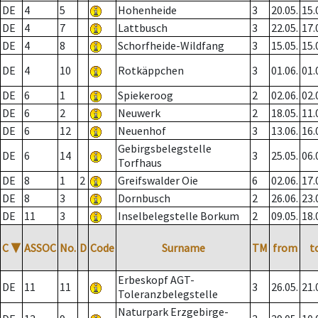
DE
4
5
Hohenheide
3
20.05.
15.
DE
4
7
Lattbusch
3
22.05.
17.
DE
4
8
Schorfheide-Wildfang
3
15.05.
15.
DE
4
10
Rotkäppchen
3
01.06.
01.
DE
6
1
Spiekeroog
2
02.06.
02.
DE
6
2
Neuwerk
2
18.05.
11.
DE
6
12
Neuenhof
3
13.06.
16.
Gebirgsbelegstelle
DE
6
14
3
25.05.
06.
Torfhaus
DE
8
1
2
Greifswalder Oie
6
02.06.
17.
DE
8
3
Dornbusch
2
26.06.
23.
DE
11
3
Inselbelegstelle Borkum
2
09.05.
18.
C
▼
ASSOC
No.
D
Code
Surname
TM
from
t
Erbeskopf AGT-
DE
11
11
3
26.05.
21.
Toleranzbelegstelle
Naturpark Erzgebirge-