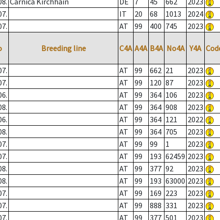
08.
Carnica Kirchhain
DE
7
45
662
2023
07.
IT
20
68
1013
2024
07.
AT
99
400
745
2023
o
Breeding line
C4A
A4A
B4A
No4A
Y4A
Cod
07.
AT
99
662
21
2023
07.
AT
99
120
87
2023
06.
AT
99
364
106
2023
08.
AT
99
364
908
2023
06.
AT
99
364
121
2022
08.
AT
99
364
705
2023
07.
AT
99
99
1
2023
07.
AT
99
193
62459
2023
08.
AT
99
377
92
2023
08.
AT
99
193
63000
2023
07.
AT
99
169
223
2023
07.
AT
99
888
331
2023
07.
AT
99
377
501
2023