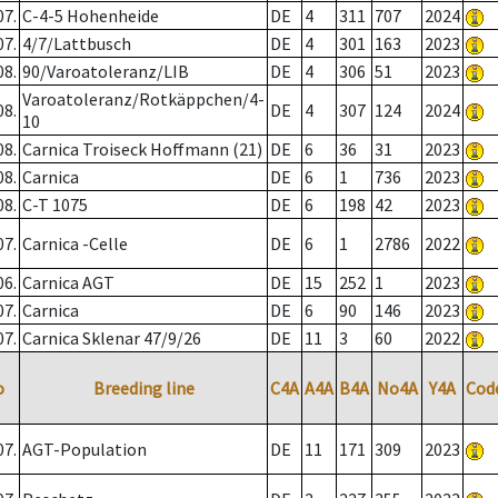
07.
C-4-5 Hohenheide
DE
4
311
707
2024
07.
4/7/Lattbusch
DE
4
301
163
2023
08.
90/Varoatoleranz/LIB
DE
4
306
51
2023
Varoatoleranz/Rotkäppchen/4-
08.
DE
4
307
124
2024
10
08.
Carnica Troiseck Hoffmann (21)
DE
6
36
31
2023
08.
Carnica
DE
6
1
736
2023
08.
C-T 1075
DE
6
198
42
2023
07.
Carnica -Celle
DE
6
1
2786
2022
06.
Carnica AGT
DE
15
252
1
2023
07.
Carnica
DE
6
90
146
2023
07.
Carnica Sklenar 47/9/26
DE
11
3
60
2022
o
Breeding line
C4A
A4A
B4A
No4A
Y4A
Cod
07.
AGT-Population
DE
11
171
309
2023