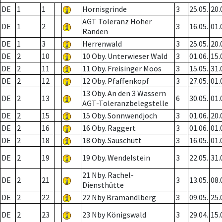
DE
1
1
Hornisgrinde
3
25.05.
20.
AGT Toleranz Hoher
DE
1
2
3
16.05.
01.
Randen
DE
1
3
Herrenwald
3
25.05.
20.
DE
2
10
10 Oby. Unterwieser Wald
3
01.06.
15.
DE
2
11
11 Oby. Freisinger Moos
3
15.05.
31.
DE
2
12
12 Oby. Pfaffenkopf
3
27.05.
01.
13 Oby. An den 3 Wassern
DE
2
13
6
30.05.
01.
AGT-Toleranzbelegstelle
DE
2
15
15 Oby. Sonnwendjoch
3
01.06.
20.
DE
2
16
16 Oby. Raggert
3
01.06.
01.
DE
2
18
18 Oby. Sauschütt
3
16.05.
01.
DE
2
19
19 Oby. Wendelstein
3
22.05.
31.
21 Nby. Rachel-
DE
2
21
3
13.05.
08.
Diensthütte
DE
2
22
22 Nby Bramandlberg
3
09.05.
25.
DE
2
23
23 Nby Königswald
3
29.04.
15.