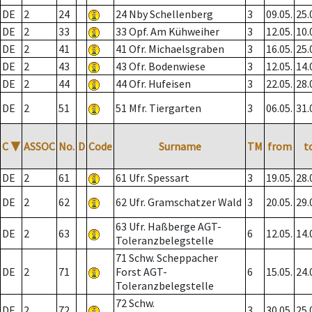
DE
2
24
24 Nby Schellenberg
3
09.05.
25.
DE
2
33
33 Opf. Am Kühweiher
3
12.05.
10.
DE
2
41
41 Ofr. Michaelsgraben
3
16.05.
25.
DE
2
43
43 Ofr. Bodenwiese
3
12.05.
14.
DE
2
44
44 Ofr. Hufeisen
3
22.05.
28.
DE
2
51
51 Mfr. Tiergarten
3
06.05.
31.
C
▼
ASSOC
No.
D
Code
Surname
TM
from
t
DE
2
61
61 Ufr. Spessart
3
19.05.
28.
DE
2
62
62 Ufr. Gramschatzer Wald
3
20.05.
29.
63 Ufr. Haßberge AGT-
DE
2
63
6
12.05.
14.
Toleranzbelegstelle
71 Schw. Scheppacher
DE
2
71
Forst AGT-
6
15.05.
24.
Toleranzbelegstelle
72 Schw.
DE
2
72
3
30.05.
25.