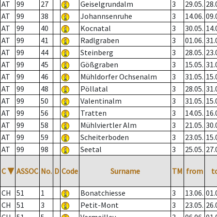
AT
99
27
Geiselgrundalm
3
29.05.
28.
AT
99
38
Johannsenruhe
3
14.06.
09.
AT
99
40
Kocnatal
3
30.05.
14.
AT
99
41
Radlgraben
3
01.06.
31.
AT
99
44
Steinberg
3
28.05.
23.
AT
99
45
Gößgraben
3
15.05.
31.
AT
99
46
Mühldorfer Ochsenalm
3
31.05.
15.
AT
99
48
Pöllatal
3
28.05.
31.
AT
99
50
Valentinalm
3
31.05.
15.
AT
99
56
Tratten
3
14.05.
16.
AT
99
58
Mühlviertler Alm
3
21.05.
30.
AT
99
59
Scheiterboden
3
23.05.
15.
AT
99
98
Seetal
3
25.05.
27.
C
▼
ASSOC
No.
D
Code
Surname
TM
from
t
CH
51
1
Bonatchiesse
3
13.06.
01.
CH
51
3
Petit-Mont
3
23.05.
26.