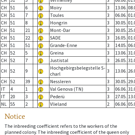
CH
51
5
Vermeilley
3
06.06.
01.
CH
51
6
Moiry
3
13.06.
08.
CH
51
7
Toules
3
06.06.
01.
CH
51
8
Hongrin
3
30.05.
01.
CH
51
21
Mont-Dar
3
30.05.
25.
CH
51
22
SADE
3
16.05.
01.
CH
51
51
Grande-Enne
3
14.05.
06.
CH
52
5
Greina
3
13.06.
31.
CH
52
7
Justistal
3
26.05.
31.
Hochgebirgsbelegstelle S-
CH
52
9
3
13.06.
26.
charl
CH
52
39
Nessleren
3
30.05.
29.
IT
4
1
Val Genova (TN)
3
06.06.
31.
IT
20
3
Pederü
3
27.05.
13.
NL
55
2
Vlieland
2
06.06.
05.
Notice
The inbreeding coefficient refers to the workers of the
planned colony. The inbreeding coefficient of the queen only