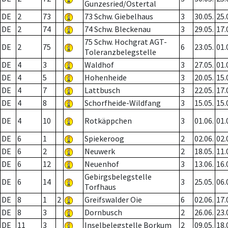
Gunzesried/Ostertal
DE
2
73
73 Schw. Giebelhaus
3
30.05.
25.
DE
2
74
74 Schw. Bleckenau
3
29.05.
17.
75 Schw. Hochgrat AGT-
DE
2
75
6
23.05.
01.
Toleranzbelegstelle
DE
4
3
Waldhof
3
27.05.
01.
DE
4
5
Hohenheide
3
20.05.
15.
DE
4
7
Lattbusch
3
22.05.
17.
DE
4
8
Schorfheide-Wildfang
3
15.05.
15.
DE
4
10
Rotkäppchen
3
01.06.
01.
DE
6
1
Spiekeroog
2
02.06.
02.
DE
6
2
Neuwerk
2
18.05.
11.
DE
6
12
Neuenhof
3
13.06.
16.
Gebirgsbelegstelle
DE
6
14
3
25.05.
06.
Torfhaus
DE
8
1
2
Greifswalder Oie
6
02.06.
17.
DE
8
3
Dornbusch
2
26.06.
23.
DE
11
3
Inselbelegstelle Borkum
2
09.05.
18.