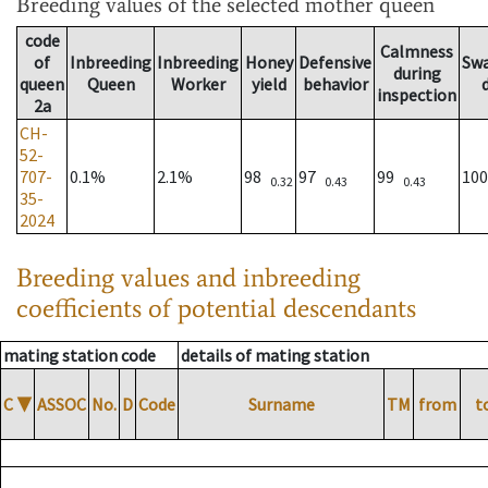
Breeding values
of the selected mother queen
code
Calmness
of
Inbreeding
Inbreeding
Honey
Defensive
Sw
during
queen
Queen
Worker
yield
behavior
inspection
2a
CH-
52-
707-
0.1%
2.1%
98
97
99
10
0.32
0.43
0.43
35-
2024
Breeding values and inbreeding
coefficients of potential descendants
mating station code
details of mating station
C
▼
ASSOC
No.
D
Code
Surname
TM
from
t