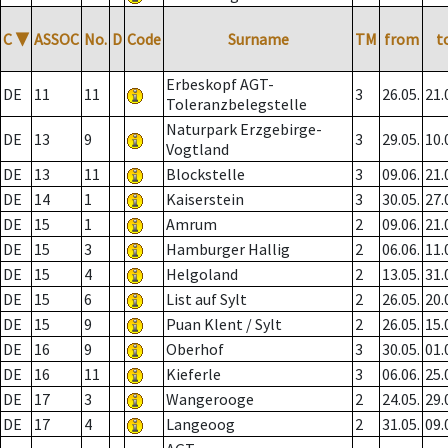
C
▼
ASSOC
No.
D
Code
Surname
TM
from
t
Erbeskopf AGT-
DE
11
11
3
26.05.
21.
Toleranzbelegstelle
Naturpark Erzgebirge-
DE
13
9
3
29.05.
10.
Vogtland
DE
13
11
Blockstelle
3
09.06.
21.
DE
14
1
Kaiserstein
3
30.05.
27.
DE
15
1
Amrum
2
09.06.
21.
DE
15
3
Hamburger Hallig
2
06.06.
11.
DE
15
4
Helgoland
2
13.05.
31.
DE
15
6
List auf Sylt
2
26.05.
20.
DE
15
9
Puan Klent / Sylt
2
26.05.
15.
DE
16
9
Oberhof
3
30.05.
01.
DE
16
11
Kieferle
3
06.06.
25.
DE
17
3
Wangerooge
2
24.05.
29.
DE
17
4
Langeoog
2
31.05.
09.