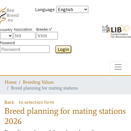
Language
:
Association
Breeder n°
country
Password
Login
Toggle
Home
Breeding Values
Breed planning for mating stations
Back
to selection form
Breed planning for mating stations
2026