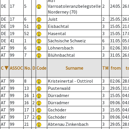
AGT
DE
17
5
Varroatoleranzbelegstelle
2
24.05.
26.
Norderney (70)
DE
17
6
Juist
2
25.05.
26.
DE
19
51
Eisbachtal
3
15.05.
21.
DE
19
52
Hasental
3
15.05.
17.
DE
41
1
Sächsische Schweiz
6
31.05.
05.
AT
99
6
Löhnersbach
3
02.06.
30.
AT
99
7
Blühnbachtal
3
31.05.
26.
C
▼
ASSOC
No.
D
Code
Surname
TM
from
t
AT
99
8
Kristeinertal - Osttirol
3
02.06.
28.
AT
99
13
Pusterwald
3
29.05.
31.
AT
99
16
1
Dürradmer
3
15.05.
04.
AT
99
16
2
Dürradmer
3
09.06.
04.
AT
99
17
1
Gschöder
3
15.05.
04.
AT
99
17
2
Gschöder
3
09.06.
04.
AT
99
21
Abtenau Zinkenbach
3
29.05.
28.