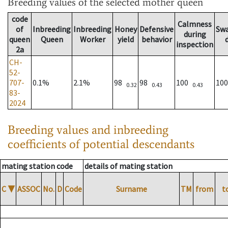
Breeding values
of the selected mother queen
code
Calmness
of
Inbreeding
Inbreeding
Honey
Defensive
Sw
during
queen
Queen
Worker
yield
behavior
inspection
2a
CH-
52-
707-
0.1%
2.1%
98
98
100
10
0.32
0.43
0.43
83-
2024
Breeding values and inbreeding
coefficients of potential descendants
mating station code
details of mating station
C
▼
ASSOC
No.
D
Code
Surname
TM
from
t