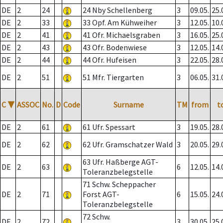
DE
2
24
24 Nby Schellenberg
3
09.05.
25.
DE
2
33
33 Opf. Am Kühweiher
3
12.05.
10.
DE
2
41
41 Ofr. Michaelsgraben
3
16.05.
25.
DE
2
43
43 Ofr. Bodenwiese
3
12.05.
14.
DE
2
44
44 Ofr. Hufeisen
3
22.05.
28.
DE
2
51
51 Mfr. Tiergarten
3
06.05.
31.
C
▼
ASSOC
No.
D
Code
Surname
TM
from
t
DE
2
61
61 Ufr. Spessart
3
19.05.
28.
DE
2
62
62 Ufr. Gramschatzer Wald
3
20.05.
29.
63 Ufr. Haßberge AGT-
DE
2
63
6
12.05.
14.
Toleranzbelegstelle
71 Schw. Scheppacher
DE
2
71
Forst AGT-
6
15.05.
24.
Toleranzbelegstelle
72 Schw.
DE
2
72
3
30.05.
25.