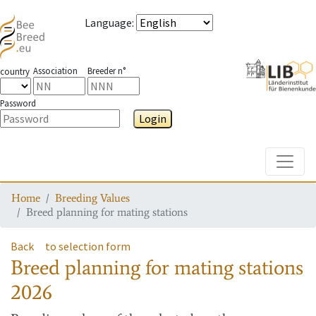
Language
:
Association
Breeder n°
country
Password
Login
Toggle
Home
Breeding Values
Breed planning for mating stations
Back
to selection form
Breed planning for mating stations
2026