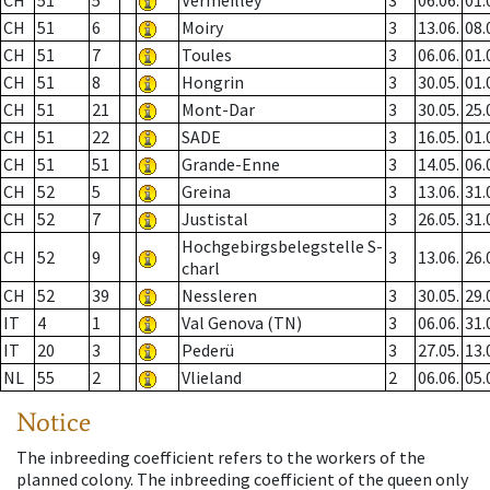
CH
51
5
Vermeilley
3
06.06.
01.
CH
51
6
Moiry
3
13.06.
08.
CH
51
7
Toules
3
06.06.
01.
CH
51
8
Hongrin
3
30.05.
01.
CH
51
21
Mont-Dar
3
30.05.
25.
CH
51
22
SADE
3
16.05.
01.
CH
51
51
Grande-Enne
3
14.05.
06.
CH
52
5
Greina
3
13.06.
31.
CH
52
7
Justistal
3
26.05.
31.
Hochgebirgsbelegstelle S-
CH
52
9
3
13.06.
26.
charl
CH
52
39
Nessleren
3
30.05.
29.
IT
4
1
Val Genova (TN)
3
06.06.
31.
IT
20
3
Pederü
3
27.05.
13.
NL
55
2
Vlieland
2
06.06.
05.
Notice
The inbreeding coefficient refers to the workers of the
planned colony. The inbreeding coefficient of the queen only