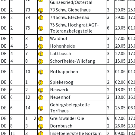
Gunzesried/Ostertal
DE
2
73
73 Schw. Giebelhaus
3
30.05.
25.
DE
2
74
74 Schw. Bleckenau
3
29.05.
17.
75 Schw. Hochgrat AGT-
DE
2
75
6
23.05.
01.
Toleranzbelegstelle
DE
4
3
Waldhof
3
27.05.
01.
DE
4
5
Hohenheide
3
20.05.
15.
DE
4
7
Lattbusch
3
22.05.
17.
DE
4
8
Schorfheide-Wildfang
3
15.05.
15.
DE
4
10
Rotkäppchen
3
01.06.
01.
DE
6
1
Spiekeroog
2
02.06.
02.
DE
6
2
Neuwerk
2
18.05.
11.
DE
6
12
Neuenhof
3
13.06.
16.
Gebirgsbelegstelle
DE
6
14
3
25.05.
06.
Torfhaus
DE
8
1
2
Greifswalder Oie
6
02.06.
17.
DE
8
3
Dornbusch
2
26.06.
23.
DE
11
3
Inselbelegstelle Borkum
2
09.05.
18.