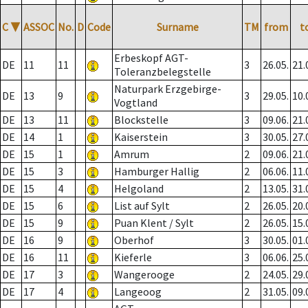
C
▼
ASSOC
No.
D
Code
Surname
TM
from
t
Erbeskopf AGT-
DE
11
11
3
26.05.
21.
Toleranzbelegstelle
Naturpark Erzgebirge-
DE
13
9
3
29.05.
10.
Vogtland
DE
13
11
Blockstelle
3
09.06.
21.
DE
14
1
Kaiserstein
3
30.05.
27.
DE
15
1
Amrum
2
09.06.
21.
DE
15
3
Hamburger Hallig
2
06.06.
11.
DE
15
4
Helgoland
2
13.05.
31.
DE
15
6
List auf Sylt
2
26.05.
20.
DE
15
9
Puan Klent / Sylt
2
26.05.
15.
DE
16
9
Oberhof
3
30.05.
01.
DE
16
11
Kieferle
3
06.06.
25.
DE
17
3
Wangerooge
2
24.05.
29.
DE
17
4
Langeoog
2
31.05.
09.