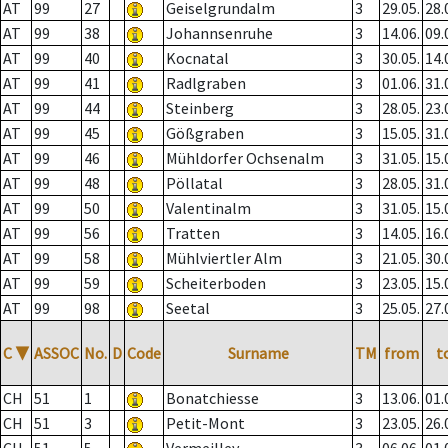
AT
99
27
Geiselgrundalm
3
29.05.
28.
AT
99
38
Johannsenruhe
3
14.06.
09.
AT
99
40
Kocnatal
3
30.05.
14.
AT
99
41
Radlgraben
3
01.06.
31.
AT
99
44
Steinberg
3
28.05.
23.
AT
99
45
Gößgraben
3
15.05.
31.
AT
99
46
Mühldorfer Ochsenalm
3
31.05.
15.
AT
99
48
Pöllatal
3
28.05.
31.
AT
99
50
Valentinalm
3
31.05.
15.
AT
99
56
Tratten
3
14.05.
16.
AT
99
58
Mühlviertler Alm
3
21.05.
30.
AT
99
59
Scheiterboden
3
23.05.
15.
AT
99
98
Seetal
3
25.05.
27.
C
▼
ASSOC
No.
D
Code
Surname
TM
from
t
CH
51
1
Bonatchiesse
3
13.06.
01.
CH
51
3
Petit-Mont
3
23.05.
26.