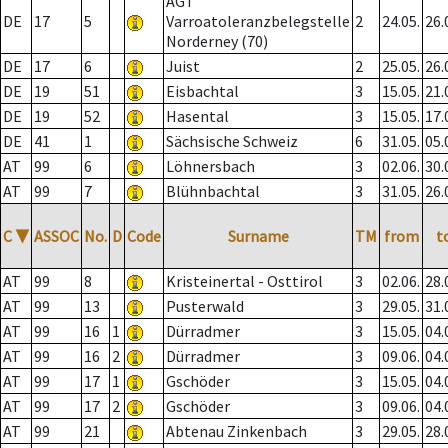
AGT
DE
17
5
Varroatoleranzbelegstelle
2
24.05.
26.
Norderney (70)
DE
17
6
Juist
2
25.05.
26.
DE
19
51
Eisbachtal
3
15.05.
21.
DE
19
52
Hasental
3
15.05.
17.
DE
41
1
Sächsische Schweiz
6
31.05.
05.
AT
99
6
Löhnersbach
3
02.06.
30.
AT
99
7
Blühnbachtal
3
31.05.
26.
C
▼
ASSOC
No.
D
Code
Surname
TM
from
t
AT
99
8
Kristeinertal - Osttirol
3
02.06.
28.
AT
99
13
Pusterwald
3
29.05.
31.
AT
99
16
1
Dürradmer
3
15.05.
04.
AT
99
16
2
Dürradmer
3
09.06.
04.
AT
99
17
1
Gschöder
3
15.05.
04.
AT
99
17
2
Gschöder
3
09.06.
04.
AT
99
21
Abtenau Zinkenbach
3
29.05.
28.