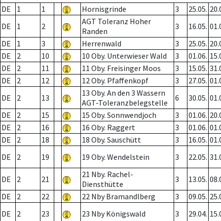
DE
1
1
Hornisgrinde
3
25.05.
20.
AGT Toleranz Hoher
DE
1
2
3
16.05.
01.
Randen
DE
1
3
Herrenwald
3
25.05.
20.
DE
2
10
10 Oby. Unterwieser Wald
3
01.06.
15.
DE
2
11
11 Oby. Freisinger Moos
3
15.05.
31.
DE
2
12
12 Oby. Pfaffenkopf
3
27.05.
01.
13 Oby. An den 3 Wassern
DE
2
13
6
30.05.
01.
AGT-Toleranzbelegstelle
DE
2
15
15 Oby. Sonnwendjoch
3
01.06.
20.
DE
2
16
16 Oby. Raggert
3
01.06.
01.
DE
2
18
18 Oby. Sauschütt
3
16.05.
01.
DE
2
19
19 Oby. Wendelstein
3
22.05.
31.
21 Nby. Rachel-
DE
2
21
3
13.05.
08.
Diensthütte
DE
2
22
22 Nby Bramandlberg
3
09.05.
25.
DE
2
23
23 Nby Königswald
3
29.04.
15.