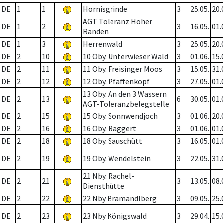
DE
1
1
Hornisgrinde
3
25.05.
20.
AGT Toleranz Hoher
DE
1
2
3
16.05.
01.
Randen
DE
1
3
Herrenwald
3
25.05.
20.
DE
2
10
10 Oby. Unterwieser Wald
3
01.06.
15.
DE
2
11
11 Oby. Freisinger Moos
3
15.05.
31.
DE
2
12
12 Oby. Pfaffenkopf
3
27.05.
01.
13 Oby. An den 3 Wassern
DE
2
13
6
30.05.
01.
AGT-Toleranzbelegstelle
DE
2
15
15 Oby. Sonnwendjoch
3
01.06.
20.
DE
2
16
16 Oby. Raggert
3
01.06.
01.
DE
2
18
18 Oby. Sauschütt
3
16.05.
01.
DE
2
19
19 Oby. Wendelstein
3
22.05.
31.
21 Nby. Rachel-
DE
2
21
3
13.05.
08.
Diensthütte
DE
2
22
22 Nby Bramandlberg
3
09.05.
25.
DE
2
23
23 Nby Königswald
3
29.04.
15.