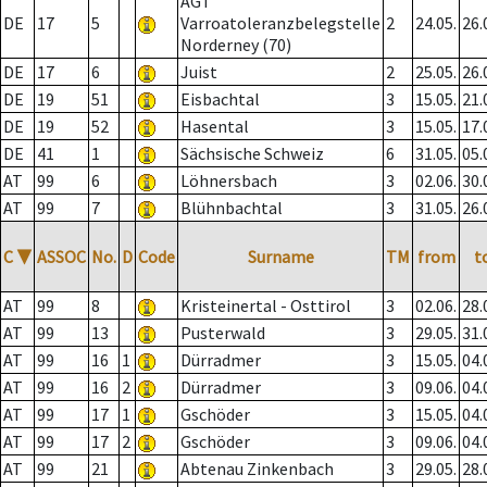
AGT
DE
17
5
Varroatoleranzbelegstelle
2
24.05.
26.
Norderney (70)
DE
17
6
Juist
2
25.05.
26.
DE
19
51
Eisbachtal
3
15.05.
21.
DE
19
52
Hasental
3
15.05.
17.
DE
41
1
Sächsische Schweiz
6
31.05.
05.
AT
99
6
Löhnersbach
3
02.06.
30.
AT
99
7
Blühnbachtal
3
31.05.
26.
C
▼
ASSOC
No.
D
Code
Surname
TM
from
t
AT
99
8
Kristeinertal - Osttirol
3
02.06.
28.
AT
99
13
Pusterwald
3
29.05.
31.
AT
99
16
1
Dürradmer
3
15.05.
04.
AT
99
16
2
Dürradmer
3
09.06.
04.
AT
99
17
1
Gschöder
3
15.05.
04.
AT
99
17
2
Gschöder
3
09.06.
04.
AT
99
21
Abtenau Zinkenbach
3
29.05.
28.