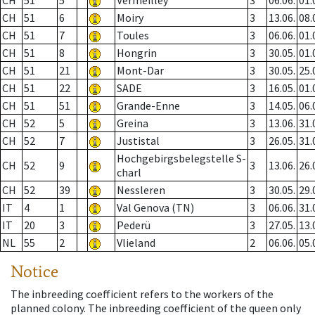
CH
51
5
Vermeilley
3
06.06.
01.
CH
51
6
Moiry
3
13.06.
08.
CH
51
7
Toules
3
06.06.
01.
CH
51
8
Hongrin
3
30.05.
01.
CH
51
21
Mont-Dar
3
30.05.
25.
CH
51
22
SADE
3
16.05.
01.
CH
51
51
Grande-Enne
3
14.05.
06.
CH
52
5
Greina
3
13.06.
31.
CH
52
7
Justistal
3
26.05.
31.
Hochgebirgsbelegstelle S-
CH
52
9
3
13.06.
26.
charl
CH
52
39
Nessleren
3
30.05.
29.
IT
4
1
Val Genova (TN)
3
06.06.
31.
IT
20
3
Pederü
3
27.05.
13.
NL
55
2
Vlieland
2
06.06.
05.
Notice
The inbreeding coefficient refers to the workers of the
planned colony. The inbreeding coefficient of the queen only