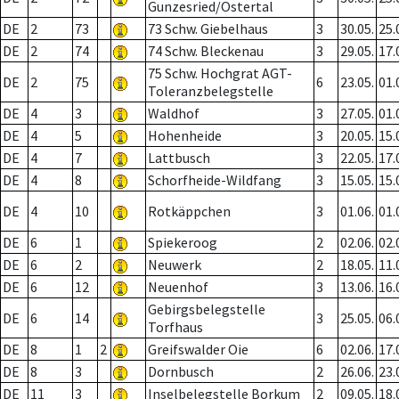
Gunzesried/Ostertal
DE
2
73
73 Schw. Giebelhaus
3
30.05.
25.
DE
2
74
74 Schw. Bleckenau
3
29.05.
17.
75 Schw. Hochgrat AGT-
DE
2
75
6
23.05.
01.
Toleranzbelegstelle
DE
4
3
Waldhof
3
27.05.
01.
DE
4
5
Hohenheide
3
20.05.
15.
DE
4
7
Lattbusch
3
22.05.
17.
DE
4
8
Schorfheide-Wildfang
3
15.05.
15.
DE
4
10
Rotkäppchen
3
01.06.
01.
DE
6
1
Spiekeroog
2
02.06.
02.
DE
6
2
Neuwerk
2
18.05.
11.
DE
6
12
Neuenhof
3
13.06.
16.
Gebirgsbelegstelle
DE
6
14
3
25.05.
06.
Torfhaus
DE
8
1
2
Greifswalder Oie
6
02.06.
17.
DE
8
3
Dornbusch
2
26.06.
23.
DE
11
3
Inselbelegstelle Borkum
2
09.05.
18.