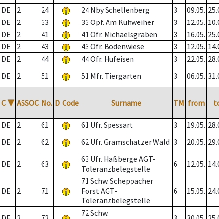
DE
2
24
24 Nby Schellenberg
3
09.05.
25.
DE
2
33
33 Opf. Am Kühweiher
3
12.05.
10.
DE
2
41
41 Ofr. Michaelsgraben
3
16.05.
25.
DE
2
43
43 Ofr. Bodenwiese
3
12.05.
14.
DE
2
44
44 Ofr. Hufeisen
3
22.05.
28.
DE
2
51
51 Mfr. Tiergarten
3
06.05.
31.
C
▼
ASSOC
No.
D
Code
Surname
TM
from
t
DE
2
61
61 Ufr. Spessart
3
19.05.
28.
DE
2
62
62 Ufr. Gramschatzer Wald
3
20.05.
29.
63 Ufr. Haßberge AGT-
DE
2
63
6
12.05.
14.
Toleranzbelegstelle
71 Schw. Scheppacher
DE
2
71
Forst AGT-
6
15.05.
24.
Toleranzbelegstelle
72 Schw.
DE
2
72
3
30.05.
25.