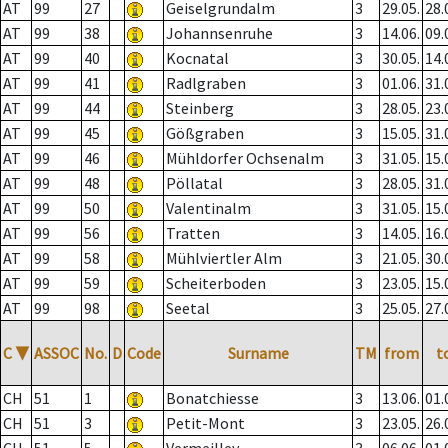
AT
99
27
Geiselgrundalm
3
29.05.
28.
AT
99
38
Johannsenruhe
3
14.06.
09.
AT
99
40
Kocnatal
3
30.05.
14.
AT
99
41
Radlgraben
3
01.06.
31.
AT
99
44
Steinberg
3
28.05.
23.
AT
99
45
Gößgraben
3
15.05.
31.
AT
99
46
Mühldorfer Ochsenalm
3
31.05.
15.
AT
99
48
Pöllatal
3
28.05.
31.
AT
99
50
Valentinalm
3
31.05.
15.
AT
99
56
Tratten
3
14.05.
16.
AT
99
58
Mühlviertler Alm
3
21.05.
30.
AT
99
59
Scheiterboden
3
23.05.
15.
AT
99
98
Seetal
3
25.05.
27.
C
▼
ASSOC
No.
D
Code
Surname
TM
from
t
CH
51
1
Bonatchiesse
3
13.06.
01.
CH
51
3
Petit-Mont
3
23.05.
26.