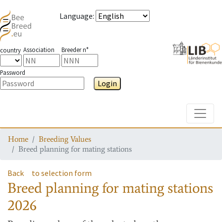
Language
:
Association
Breeder n°
country
Password
Login
Toggle
Home
Breeding Values
Breed planning for mating stations
Back
to selection form
Breed planning for mating stations
2026