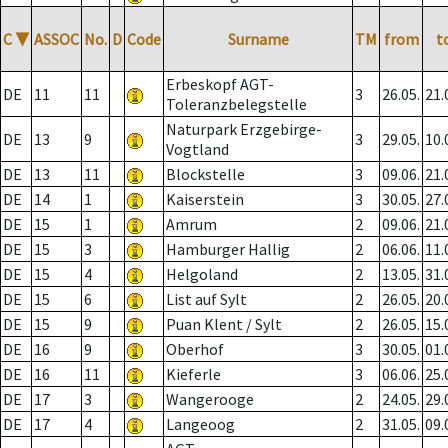
C
▼
ASSOC
No.
D
Code
Surname
TM
from
t
Erbeskopf AGT-
DE
11
11
3
26.05.
21.
Toleranzbelegstelle
Naturpark Erzgebirge-
DE
13
9
3
29.05.
10.
Vogtland
DE
13
11
Blockstelle
3
09.06.
21.
DE
14
1
Kaiserstein
3
30.05.
27.
DE
15
1
Amrum
2
09.06.
21.
DE
15
3
Hamburger Hallig
2
06.06.
11.
DE
15
4
Helgoland
2
13.05.
31.
DE
15
6
List auf Sylt
2
26.05.
20.
DE
15
9
Puan Klent / Sylt
2
26.05.
15.
DE
16
9
Oberhof
3
30.05.
01.
DE
16
11
Kieferle
3
06.06.
25.
DE
17
3
Wangerooge
2
24.05.
29.
DE
17
4
Langeoog
2
31.05.
09.