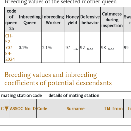
Breeding values
of the selected mother queen
code
Calmness
of
Inbreeding
Inbreeding
Honey
Defensive
Sw
during
queen
Queen
Worker
yield
behavior
inspection
2a
CH-
52-
707-
0.1%
2.1%
97
92
93
99
0.32
0.43
0.43
84-
2024
Breeding values and inbreeding
coefficients of potential descendants
mating station code
details of mating station
C
▼
ASSOC
No.
D
Code
Surname
TM
from
t