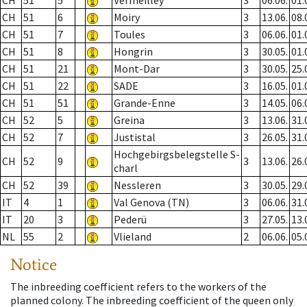
CH
51
5
Vermeilley
3
06.06.
01.
CH
51
6
Moiry
3
13.06.
08.
CH
51
7
Toules
3
06.06.
01.
CH
51
8
Hongrin
3
30.05.
01.
CH
51
21
Mont-Dar
3
30.05.
25.
CH
51
22
SADE
3
16.05.
01.
CH
51
51
Grande-Enne
3
14.05.
06.
CH
52
5
Greina
3
13.06.
31.
CH
52
7
Justistal
3
26.05.
31.
Hochgebirgsbelegstelle S-
CH
52
9
3
13.06.
26.
charl
CH
52
39
Nessleren
3
30.05.
29.
IT
4
1
Val Genova (TN)
3
06.06.
31.
IT
20
3
Pederü
3
27.05.
13.
NL
55
2
Vlieland
2
06.06.
05.
Notice
The inbreeding coefficient refers to the workers of the
planned colony. The inbreeding coefficient of the queen only