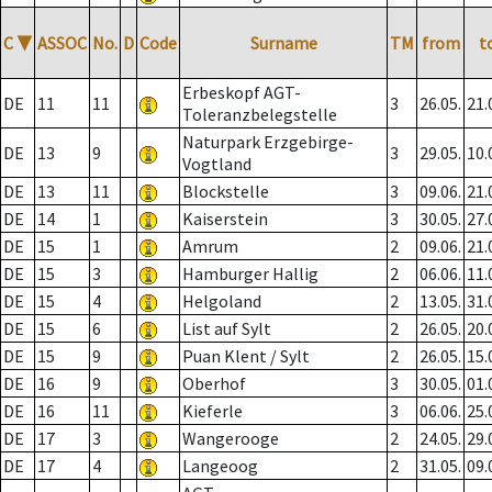
C
▼
ASSOC
No.
D
Code
Surname
TM
from
t
Erbeskopf AGT-
DE
11
11
3
26.05.
21.
Toleranzbelegstelle
Naturpark Erzgebirge-
DE
13
9
3
29.05.
10.
Vogtland
DE
13
11
Blockstelle
3
09.06.
21.
DE
14
1
Kaiserstein
3
30.05.
27.
DE
15
1
Amrum
2
09.06.
21.
DE
15
3
Hamburger Hallig
2
06.06.
11.
DE
15
4
Helgoland
2
13.05.
31.
DE
15
6
List auf Sylt
2
26.05.
20.
DE
15
9
Puan Klent / Sylt
2
26.05.
15.
DE
16
9
Oberhof
3
30.05.
01.
DE
16
11
Kieferle
3
06.06.
25.
DE
17
3
Wangerooge
2
24.05.
29.
DE
17
4
Langeoog
2
31.05.
09.