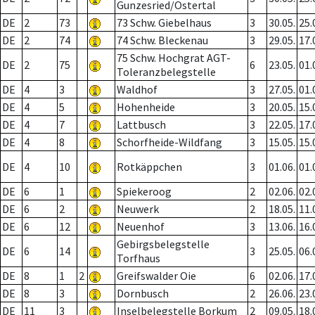
Gunzesried/Ostertal
DE
2
73
73 Schw. Giebelhaus
3
30.05.
25.
DE
2
74
74 Schw. Bleckenau
3
29.05.
17.
75 Schw. Hochgrat AGT-
DE
2
75
6
23.05.
01.
Toleranzbelegstelle
DE
4
3
Waldhof
3
27.05.
01.
DE
4
5
Hohenheide
3
20.05.
15.
DE
4
7
Lattbusch
3
22.05.
17.
DE
4
8
Schorfheide-Wildfang
3
15.05.
15.
DE
4
10
Rotkäppchen
3
01.06.
01.
DE
6
1
Spiekeroog
2
02.06.
02.
DE
6
2
Neuwerk
2
18.05.
11.
DE
6
12
Neuenhof
3
13.06.
16.
Gebirgsbelegstelle
DE
6
14
3
25.05.
06.
Torfhaus
DE
8
1
2
Greifswalder Oie
6
02.06.
17.
DE
8
3
Dornbusch
2
26.06.
23.
DE
11
3
Inselbelegstelle Borkum
2
09.05.
18.