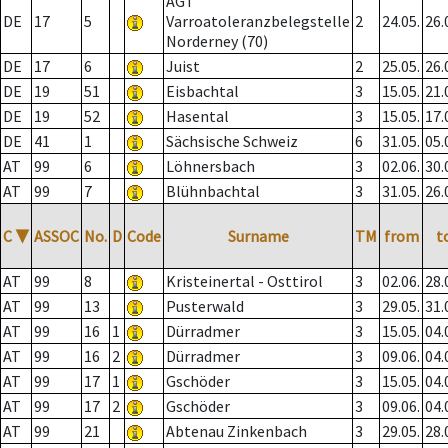
AGT
DE
17
5
Varroatoleranzbelegstelle
2
24.05.
26.
Norderney (70)
DE
17
6
Juist
2
25.05.
26.
DE
19
51
Eisbachtal
3
15.05.
21.
DE
19
52
Hasental
3
15.05.
17.
DE
41
1
Sächsische Schweiz
6
31.05.
05.
AT
99
6
Löhnersbach
3
02.06.
30.
AT
99
7
Blühnbachtal
3
31.05.
26.
C
▼
ASSOC
No.
D
Code
Surname
TM
from
t
AT
99
8
Kristeinertal - Osttirol
3
02.06.
28.
AT
99
13
Pusterwald
3
29.05.
31.
AT
99
16
1
Dürradmer
3
15.05.
04.
AT
99
16
2
Dürradmer
3
09.06.
04.
AT
99
17
1
Gschöder
3
15.05.
04.
AT
99
17
2
Gschöder
3
09.06.
04.
AT
99
21
Abtenau Zinkenbach
3
29.05.
28.