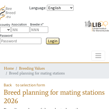
Language
:
Association
Breeder n°
country
Password
Login
Toggle
Home
Breeding Values
Breed planning for mating stations
Back
to selection form
Breed planning for mating stations
2026