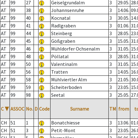
AT
99
27
Geiselgrundalm
3
29.05.
28.
AT
99
38
Johannsenruhe
3
14.06.
09.
AT
99
40
Kocnatal
3
30.05.
14.
AT
99
41
Radlgraben
3
01.06.
31.
AT
99
44
Steinberg
3
28.05.
23.
AT
99
45
Gößgraben
3
15.05.
31.
AT
99
46
Mühldorfer Ochsenalm
3
31.05.
15.
AT
99
48
Pöllatal
3
28.05.
31.
AT
99
50
Valentinalm
3
31.05.
15.
AT
99
56
Tratten
3
14.05.
16.
AT
99
58
Mühlviertler Alm
3
21.05.
30.
AT
99
59
Scheiterboden
3
23.05.
15.
AT
99
98
Seetal
3
25.05.
27.
C
▼
ASSOC
No.
D
Code
Surname
TM
from
t
CH
51
1
Bonatchiesse
3
13.06.
01.
CH
51
3
Petit-Mont
3
23.05.
26.