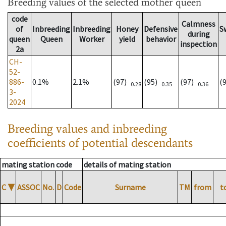
Breeding values
of the selected mother queen
code
Calmness
of
Inbreeding
Inbreeding
Honey
Defensive
S
during
queen
Queen
Worker
yield
behavior
inspection
2a
CH-
52-
886-
0.1%
2.1%
(97)
(95)
(97)
(
0.28
0.35
0.36
3-
2024
Breeding values and inbreeding
coefficients of potential descendants
mating station code
details of mating station
C
▼
ASSOC
No.
D
Code
Surname
TM
from
t