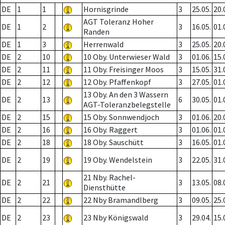
DE
1
1
Hornisgrinde
3
25.05.
20.
AGT Toleranz Hoher
DE
1
2
3
16.05.
01.
Randen
DE
1
3
Herrenwald
3
25.05.
20.
DE
2
10
10 Oby. Unterwieser Wald
3
01.06.
15.
DE
2
11
11 Oby. Freisinger Moos
3
15.05.
31.
DE
2
12
12 Oby. Pfaffenkopf
3
27.05.
01.
13 Oby. An den 3 Wassern
DE
2
13
6
30.05.
01.
AGT-Toleranzbelegstelle
DE
2
15
15 Oby. Sonnwendjoch
3
01.06.
20.
DE
2
16
16 Oby. Raggert
3
01.06.
01.
DE
2
18
18 Oby. Sauschütt
3
16.05.
01.
DE
2
19
19 Oby. Wendelstein
3
22.05.
31.
21 Nby. Rachel-
DE
2
21
3
13.05.
08.
Diensthütte
DE
2
22
22 Nby Bramandlberg
3
09.05.
25.
DE
2
23
23 Nby Königswald
3
29.04.
15.