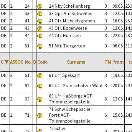
DE
2
24
24 Nby Schellenberg
3
09.05.
25.
DE
2
33
33 Opf. Am Kühweiher
3
12.05.
10.
DE
2
41
41 Ofr. Michaelsgraben
3
16.05.
25.
DE
2
43
43 Ofr. Bodenwiese
3
12.05.
14.
DE
2
44
44 Ofr. Hufeisen
3
22.05.
28.
DE
2
51
51 Mfr. Tiergarten
3
06.05.
31.
C
▼
ASSOC
No.
D
Code
Surname
TM
from
t
DE
2
61
61 Ufr. Spessart
3
19.05.
28.
DE
2
62
62 Ufr. Gramschatzer Wald
3
20.05.
29.
63 Ufr. Haßberge AGT-
DE
2
63
6
12.05.
14.
Toleranzbelegstelle
71 Schw. Scheppacher
DE
2
71
Forst AGT-
6
15.05.
24.
Toleranzbelegstelle
72 Schw.
DE
2
72
3
30.05.
25.