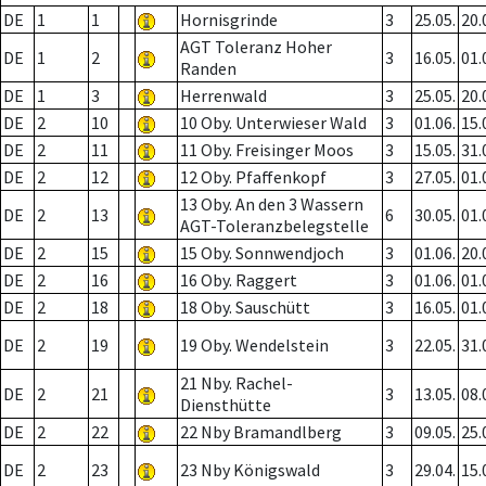
DE
1
1
Hornisgrinde
3
25.05.
20.
AGT Toleranz Hoher
DE
1
2
3
16.05.
01.
Randen
DE
1
3
Herrenwald
3
25.05.
20.
DE
2
10
10 Oby. Unterwieser Wald
3
01.06.
15.
DE
2
11
11 Oby. Freisinger Moos
3
15.05.
31.
DE
2
12
12 Oby. Pfaffenkopf
3
27.05.
01.
13 Oby. An den 3 Wassern
DE
2
13
6
30.05.
01.
AGT-Toleranzbelegstelle
DE
2
15
15 Oby. Sonnwendjoch
3
01.06.
20.
DE
2
16
16 Oby. Raggert
3
01.06.
01.
DE
2
18
18 Oby. Sauschütt
3
16.05.
01.
DE
2
19
19 Oby. Wendelstein
3
22.05.
31.
21 Nby. Rachel-
DE
2
21
3
13.05.
08.
Diensthütte
DE
2
22
22 Nby Bramandlberg
3
09.05.
25.
DE
2
23
23 Nby Königswald
3
29.04.
15.