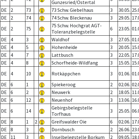
Gunzesried/Ostertal
DE
2
73
73 Schw. Giebelhaus
3
30.05.
25.
DE
2
74
74 Schw. Bleckenau
3
29.05.
17.
75 Schw. Hochgrat AGT-
DE
2
75
6
23.05.
01.
Toleranzbelegstelle
DE
4
3
Waldhof
3
27.05.
01.
DE
4
5
Hohenheide
3
20.05.
15.
DE
4
7
Lattbusch
3
22.05.
17.
DE
4
8
Schorfheide-Wildfang
3
15.05.
15.
DE
4
10
Rotkäppchen
3
01.06.
01.
DE
6
1
Spiekeroog
2
02.06.
02.
DE
6
2
Neuwerk
2
18.05.
11.
DE
6
12
Neuenhof
3
13.06.
16.
Gebirgsbelegstelle
DE
6
14
3
25.05.
06.
Torfhaus
DE
8
1
2
Greifswalder Oie
6
02.06.
17.
DE
8
3
Dornbusch
2
26.06.
23.
DE
11
3
Inselbelegstelle Borkum
2
09.05.
18.