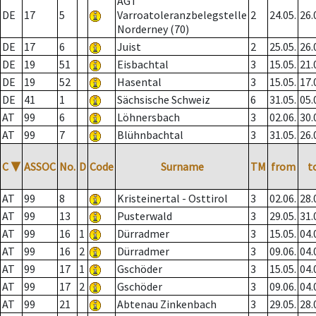
AGT
DE
17
5
Varroatoleranzbelegstelle
2
24.05.
26.
Norderney (70)
DE
17
6
Juist
2
25.05.
26.
DE
19
51
Eisbachtal
3
15.05.
21.
DE
19
52
Hasental
3
15.05.
17.
DE
41
1
Sächsische Schweiz
6
31.05.
05.
AT
99
6
Löhnersbach
3
02.06.
30.
AT
99
7
Blühnbachtal
3
31.05.
26.
C
▼
ASSOC
No.
D
Code
Surname
TM
from
t
AT
99
8
Kristeinertal - Osttirol
3
02.06.
28.
AT
99
13
Pusterwald
3
29.05.
31.
AT
99
16
1
Dürradmer
3
15.05.
04.
AT
99
16
2
Dürradmer
3
09.06.
04.
AT
99
17
1
Gschöder
3
15.05.
04.
AT
99
17
2
Gschöder
3
09.06.
04.
AT
99
21
Abtenau Zinkenbach
3
29.05.
28.