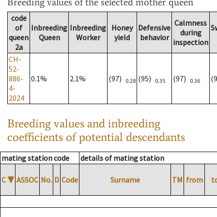
Breeding values
of the selected mother queen
code
Calmness
of
Inbreeding
Inbreeding
Honey
Defensive
S
during
queen
Queen
Worker
yield
behavior
inspection
2a
CH-
52-
886-
0.1%
2.1%
(97)
(95)
(97)
(
0.28
0.35
0.36
4-
2024
Breeding values and inbreeding
coefficients of potential descendants
mating station code
details of mating station
C
▼
ASSOC
No.
D
Code
Surname
TM
from
t