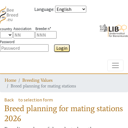
Language
:
Association
Breeder n°
country
Password
Login
Toggle
Home
Breeding Values
Breed planning for mating stations
Back
to selection form
Breed planning for mating stations
2026