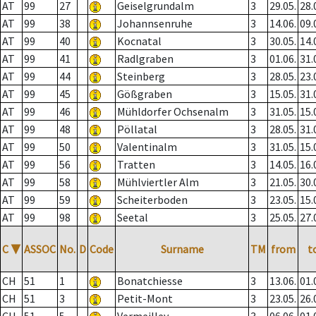
AT
99
27
Geiselgrundalm
3
29.05.
28.
AT
99
38
Johannsenruhe
3
14.06.
09.
AT
99
40
Kocnatal
3
30.05.
14.
AT
99
41
Radlgraben
3
01.06.
31.
AT
99
44
Steinberg
3
28.05.
23.
AT
99
45
Gößgraben
3
15.05.
31.
AT
99
46
Mühldorfer Ochsenalm
3
31.05.
15.
AT
99
48
Pöllatal
3
28.05.
31.
AT
99
50
Valentinalm
3
31.05.
15.
AT
99
56
Tratten
3
14.05.
16.
AT
99
58
Mühlviertler Alm
3
21.05.
30.
AT
99
59
Scheiterboden
3
23.05.
15.
AT
99
98
Seetal
3
25.05.
27.
C
▼
ASSOC
No.
D
Code
Surname
TM
from
t
CH
51
1
Bonatchiesse
3
13.06.
01.
CH
51
3
Petit-Mont
3
23.05.
26.