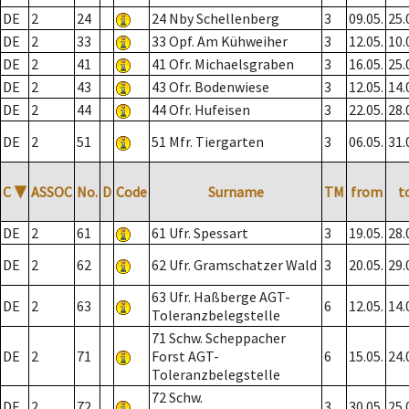
DE
2
24
24 Nby Schellenberg
3
09.05.
25.
DE
2
33
33 Opf. Am Kühweiher
3
12.05.
10.
DE
2
41
41 Ofr. Michaelsgraben
3
16.05.
25.
DE
2
43
43 Ofr. Bodenwiese
3
12.05.
14.
DE
2
44
44 Ofr. Hufeisen
3
22.05.
28.
DE
2
51
51 Mfr. Tiergarten
3
06.05.
31.
C
▼
ASSOC
No.
D
Code
Surname
TM
from
t
DE
2
61
61 Ufr. Spessart
3
19.05.
28.
DE
2
62
62 Ufr. Gramschatzer Wald
3
20.05.
29.
63 Ufr. Haßberge AGT-
DE
2
63
6
12.05.
14.
Toleranzbelegstelle
71 Schw. Scheppacher
DE
2
71
Forst AGT-
6
15.05.
24.
Toleranzbelegstelle
72 Schw.
DE
2
72
3
30.05.
25.