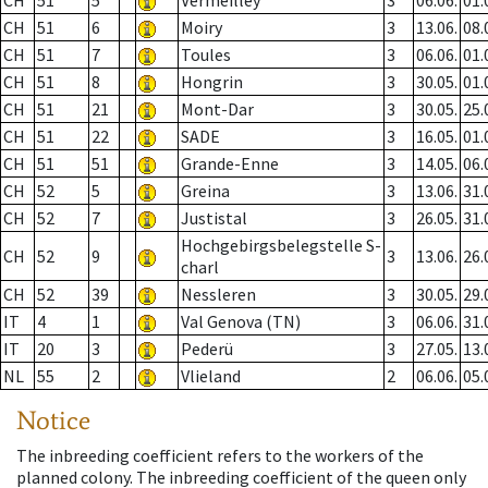
CH
51
5
Vermeilley
3
06.06.
01.
CH
51
6
Moiry
3
13.06.
08.
CH
51
7
Toules
3
06.06.
01.
CH
51
8
Hongrin
3
30.05.
01.
CH
51
21
Mont-Dar
3
30.05.
25.
CH
51
22
SADE
3
16.05.
01.
CH
51
51
Grande-Enne
3
14.05.
06.
CH
52
5
Greina
3
13.06.
31.
CH
52
7
Justistal
3
26.05.
31.
Hochgebirgsbelegstelle S-
CH
52
9
3
13.06.
26.
charl
CH
52
39
Nessleren
3
30.05.
29.
IT
4
1
Val Genova (TN)
3
06.06.
31.
IT
20
3
Pederü
3
27.05.
13.
NL
55
2
Vlieland
2
06.06.
05.
Notice
The inbreeding coefficient refers to the workers of the
planned colony. The inbreeding coefficient of the queen only