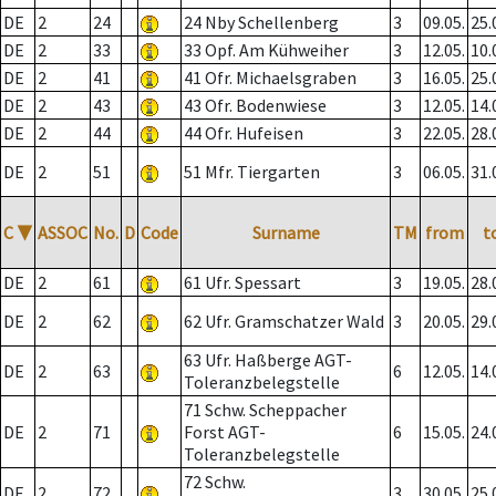
DE
2
24
24 Nby Schellenberg
3
09.05.
25.
DE
2
33
33 Opf. Am Kühweiher
3
12.05.
10.
DE
2
41
41 Ofr. Michaelsgraben
3
16.05.
25.
DE
2
43
43 Ofr. Bodenwiese
3
12.05.
14.
DE
2
44
44 Ofr. Hufeisen
3
22.05.
28.
DE
2
51
51 Mfr. Tiergarten
3
06.05.
31.
C
▼
ASSOC
No.
D
Code
Surname
TM
from
t
DE
2
61
61 Ufr. Spessart
3
19.05.
28.
DE
2
62
62 Ufr. Gramschatzer Wald
3
20.05.
29.
63 Ufr. Haßberge AGT-
DE
2
63
6
12.05.
14.
Toleranzbelegstelle
71 Schw. Scheppacher
DE
2
71
Forst AGT-
6
15.05.
24.
Toleranzbelegstelle
72 Schw.
DE
2
72
3
30.05.
25.