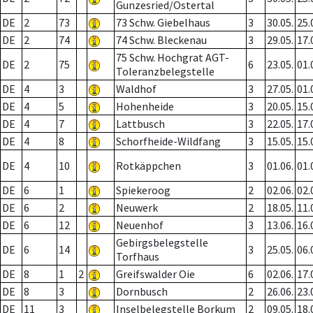
Gunzesried/Ostertal
DE
2
73
73 Schw. Giebelhaus
3
30.05.
25.
DE
2
74
74 Schw. Bleckenau
3
29.05.
17.
75 Schw. Hochgrat AGT-
DE
2
75
6
23.05.
01.
Toleranzbelegstelle
DE
4
3
Waldhof
3
27.05.
01.
DE
4
5
Hohenheide
3
20.05.
15.
DE
4
7
Lattbusch
3
22.05.
17.
DE
4
8
Schorfheide-Wildfang
3
15.05.
15.
DE
4
10
Rotkäppchen
3
01.06.
01.
DE
6
1
Spiekeroog
2
02.06.
02.
DE
6
2
Neuwerk
2
18.05.
11.
DE
6
12
Neuenhof
3
13.06.
16.
Gebirgsbelegstelle
DE
6
14
3
25.05.
06.
Torfhaus
DE
8
1
2
Greifswalder Oie
6
02.06.
17.
DE
8
3
Dornbusch
2
26.06.
23.
DE
11
3
Inselbelegstelle Borkum
2
09.05.
18.