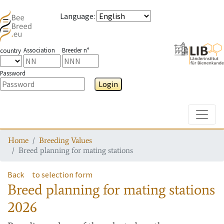
Language
:
Association
Breeder n°
country
Password
Login
Toggle
Home
Breeding Values
Breed planning for mating stations
Back
to selection form
Breed planning for mating stations
2026