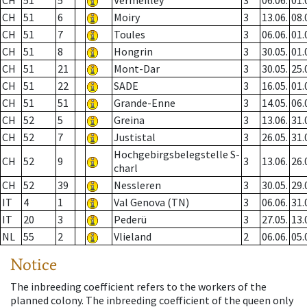
CH
51
5
Vermeilley
3
06.06.
01.
CH
51
6
Moiry
3
13.06.
08.
CH
51
7
Toules
3
06.06.
01.
CH
51
8
Hongrin
3
30.05.
01.
CH
51
21
Mont-Dar
3
30.05.
25.
CH
51
22
SADE
3
16.05.
01.
CH
51
51
Grande-Enne
3
14.05.
06.
CH
52
5
Greina
3
13.06.
31.
CH
52
7
Justistal
3
26.05.
31.
Hochgebirgsbelegstelle S-
CH
52
9
3
13.06.
26.
charl
CH
52
39
Nessleren
3
30.05.
29.
IT
4
1
Val Genova (TN)
3
06.06.
31.
IT
20
3
Pederü
3
27.05.
13.
NL
55
2
Vlieland
2
06.06.
05.
Notice
The inbreeding coefficient refers to the workers of the
planned colony. The inbreeding coefficient of the queen only