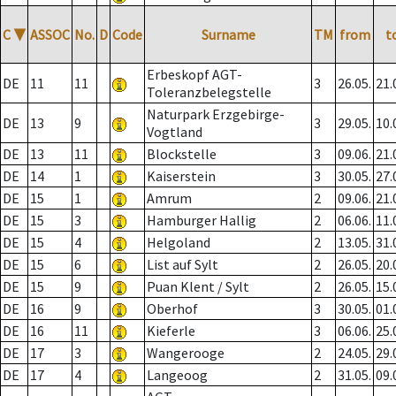
C
▼
ASSOC
No.
D
Code
Surname
TM
from
t
Erbeskopf AGT-
DE
11
11
3
26.05.
21.
Toleranzbelegstelle
Naturpark Erzgebirge-
DE
13
9
3
29.05.
10.
Vogtland
DE
13
11
Blockstelle
3
09.06.
21.
DE
14
1
Kaiserstein
3
30.05.
27.
DE
15
1
Amrum
2
09.06.
21.
DE
15
3
Hamburger Hallig
2
06.06.
11.
DE
15
4
Helgoland
2
13.05.
31.
DE
15
6
List auf Sylt
2
26.05.
20.
DE
15
9
Puan Klent / Sylt
2
26.05.
15.
DE
16
9
Oberhof
3
30.05.
01.
DE
16
11
Kieferle
3
06.06.
25.
DE
17
3
Wangerooge
2
24.05.
29.
DE
17
4
Langeoog
2
31.05.
09.