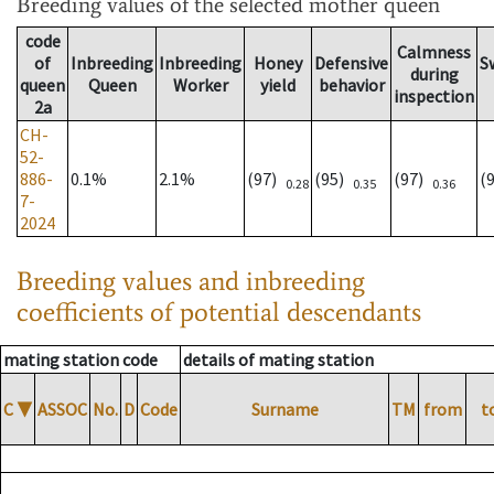
Breeding values
of the selected mother queen
code
Calmness
of
Inbreeding
Inbreeding
Honey
Defensive
S
during
queen
Queen
Worker
yield
behavior
inspection
2a
CH-
52-
886-
0.1%
2.1%
(97)
(95)
(97)
(
0.28
0.35
0.36
7-
2024
Breeding values and inbreeding
coefficients of potential descendants
mating station code
details of mating station
C
▼
ASSOC
No.
D
Code
Surname
TM
from
t