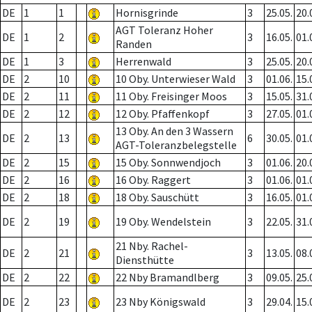
DE
1
1
Hornisgrinde
3
25.05.
20.
AGT Toleranz Hoher
DE
1
2
3
16.05.
01.
Randen
DE
1
3
Herrenwald
3
25.05.
20.
DE
2
10
10 Oby. Unterwieser Wald
3
01.06.
15.
DE
2
11
11 Oby. Freisinger Moos
3
15.05.
31.
DE
2
12
12 Oby. Pfaffenkopf
3
27.05.
01.
13 Oby. An den 3 Wassern
DE
2
13
6
30.05.
01.
AGT-Toleranzbelegstelle
DE
2
15
15 Oby. Sonnwendjoch
3
01.06.
20.
DE
2
16
16 Oby. Raggert
3
01.06.
01.
DE
2
18
18 Oby. Sauschütt
3
16.05.
01.
DE
2
19
19 Oby. Wendelstein
3
22.05.
31.
21 Nby. Rachel-
DE
2
21
3
13.05.
08.
Diensthütte
DE
2
22
22 Nby Bramandlberg
3
09.05.
25.
DE
2
23
23 Nby Königswald
3
29.04.
15.