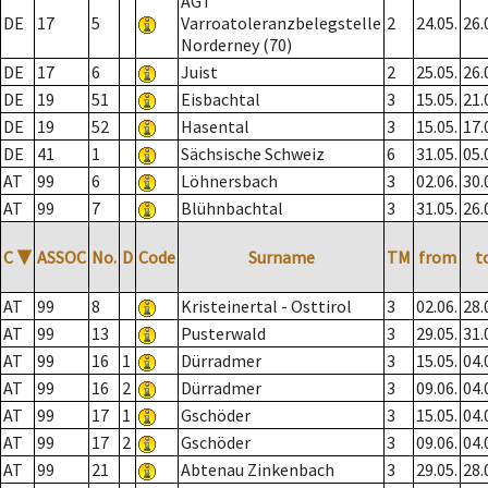
AGT
DE
17
5
Varroatoleranzbelegstelle
2
24.05.
26.
Norderney (70)
DE
17
6
Juist
2
25.05.
26.
DE
19
51
Eisbachtal
3
15.05.
21.
DE
19
52
Hasental
3
15.05.
17.
DE
41
1
Sächsische Schweiz
6
31.05.
05.
AT
99
6
Löhnersbach
3
02.06.
30.
AT
99
7
Blühnbachtal
3
31.05.
26.
C
▼
ASSOC
No.
D
Code
Surname
TM
from
t
AT
99
8
Kristeinertal - Osttirol
3
02.06.
28.
AT
99
13
Pusterwald
3
29.05.
31.
AT
99
16
1
Dürradmer
3
15.05.
04.
AT
99
16
2
Dürradmer
3
09.06.
04.
AT
99
17
1
Gschöder
3
15.05.
04.
AT
99
17
2
Gschöder
3
09.06.
04.
AT
99
21
Abtenau Zinkenbach
3
29.05.
28.