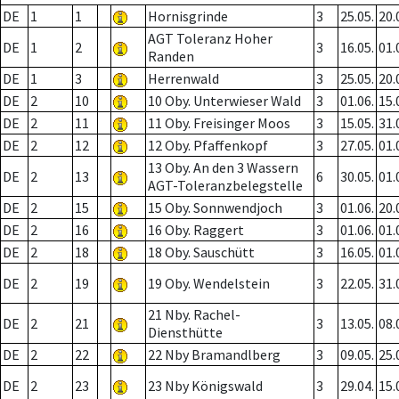
DE
1
1
Hornisgrinde
3
25.05.
20.
AGT Toleranz Hoher
DE
1
2
3
16.05.
01.
Randen
DE
1
3
Herrenwald
3
25.05.
20.
DE
2
10
10 Oby. Unterwieser Wald
3
01.06.
15.
DE
2
11
11 Oby. Freisinger Moos
3
15.05.
31.
DE
2
12
12 Oby. Pfaffenkopf
3
27.05.
01.
13 Oby. An den 3 Wassern
DE
2
13
6
30.05.
01.
AGT-Toleranzbelegstelle
DE
2
15
15 Oby. Sonnwendjoch
3
01.06.
20.
DE
2
16
16 Oby. Raggert
3
01.06.
01.
DE
2
18
18 Oby. Sauschütt
3
16.05.
01.
DE
2
19
19 Oby. Wendelstein
3
22.05.
31.
21 Nby. Rachel-
DE
2
21
3
13.05.
08.
Diensthütte
DE
2
22
22 Nby Bramandlberg
3
09.05.
25.
DE
2
23
23 Nby Königswald
3
29.04.
15.