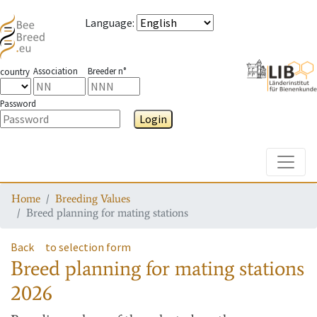
Language
:
Association
Breeder n°
country
Password
Login
Toggle
Home
Breeding Values
Breed planning for mating stations
Back
to selection form
Breed planning for mating stations
2026