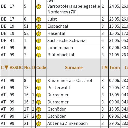
AGT
DE
17
5
Varroatoleranzbelegstelle
2
24.05.
26.
Norderney (70)
DE
17
6
Juist
2
25.05.
26.
DE
19
51
Eisbachtal
3
15.05.
21.
DE
19
52
Hasental
3
15.05.
17.
DE
41
1
Sächsische Schweiz
6
31.05.
05.
AT
99
6
Löhnersbach
3
02.06.
30.
AT
99
7
Blühnbachtal
3
31.05.
26.
C
▼
ASSOC
No.
D
Code
Surname
TM
from
t
AT
99
8
Kristeinertal - Osttirol
3
02.06.
28.
AT
99
13
Pusterwald
3
29.05.
31.
AT
99
16
1
Dürradmer
3
15.05.
04.
AT
99
16
2
Dürradmer
3
09.06.
04.
AT
99
17
1
Gschöder
3
15.05.
04.
AT
99
17
2
Gschöder
3
09.06.
04.
AT
99
21
Abtenau Zinkenbach
3
29.05.
28.