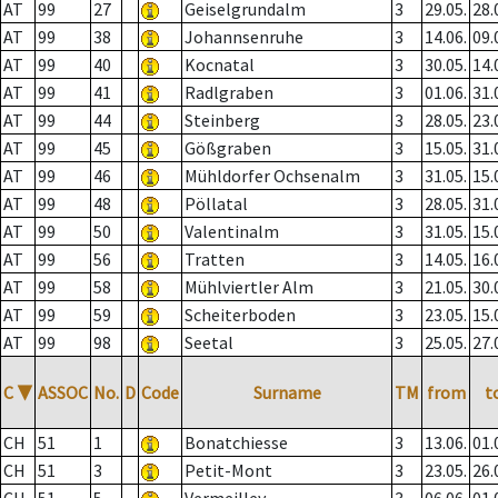
AT
99
27
Geiselgrundalm
3
29.05.
28.
AT
99
38
Johannsenruhe
3
14.06.
09.
AT
99
40
Kocnatal
3
30.05.
14.
AT
99
41
Radlgraben
3
01.06.
31.
AT
99
44
Steinberg
3
28.05.
23.
AT
99
45
Gößgraben
3
15.05.
31.
AT
99
46
Mühldorfer Ochsenalm
3
31.05.
15.
AT
99
48
Pöllatal
3
28.05.
31.
AT
99
50
Valentinalm
3
31.05.
15.
AT
99
56
Tratten
3
14.05.
16.
AT
99
58
Mühlviertler Alm
3
21.05.
30.
AT
99
59
Scheiterboden
3
23.05.
15.
AT
99
98
Seetal
3
25.05.
27.
C
▼
ASSOC
No.
D
Code
Surname
TM
from
t
CH
51
1
Bonatchiesse
3
13.06.
01.
CH
51
3
Petit-Mont
3
23.05.
26.