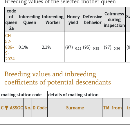
Breeding values
of the selected mother queen
code
Calmness
of
Inbreeding
Inbreeding
Honey
Defensive
S
during
queen
Queen
Worker
yield
behavior
inspection
2a
CH-
52-
886-
0.1%
2.1%
(97)
(95)
(97)
(
0.28
0.35
0.36
9-
2024
Breeding values and inbreeding
coefficients of potential descendants
mating station code
details of mating station
C
▼
ASSOC
No.
D
Code
Surname
TM
from
t