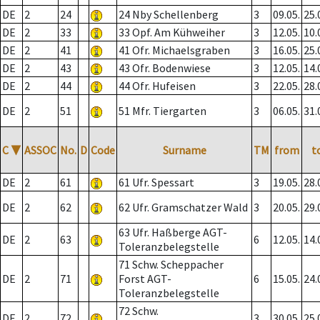
DE
2
24
24 Nby Schellenberg
3
09.05.
25.
DE
2
33
33 Opf. Am Kühweiher
3
12.05.
10.
DE
2
41
41 Ofr. Michaelsgraben
3
16.05.
25.
DE
2
43
43 Ofr. Bodenwiese
3
12.05.
14.
DE
2
44
44 Ofr. Hufeisen
3
22.05.
28.
DE
2
51
51 Mfr. Tiergarten
3
06.05.
31.
C
▼
ASSOC
No.
D
Code
Surname
TM
from
t
DE
2
61
61 Ufr. Spessart
3
19.05.
28.
DE
2
62
62 Ufr. Gramschatzer Wald
3
20.05.
29.
63 Ufr. Haßberge AGT-
DE
2
63
6
12.05.
14.
Toleranzbelegstelle
71 Schw. Scheppacher
DE
2
71
Forst AGT-
6
15.05.
24.
Toleranzbelegstelle
72 Schw.
DE
2
72
3
30.05.
25.