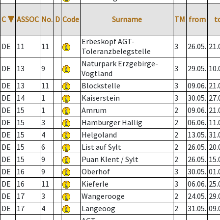
C
▼
ASSOC
No.
D
Code
Surname
TM
from
t
Erbeskopf AGT-
DE
11
11
3
26.05.
21.
Toleranzbelegstelle
Naturpark Erzgebirge-
DE
13
9
3
29.05.
10.
Vogtland
DE
13
11
Blockstelle
3
09.06.
21.
DE
14
1
Kaiserstein
3
30.05.
27.
DE
15
1
Amrum
2
09.06.
21.
DE
15
3
Hamburger Hallig
2
06.06.
11.
DE
15
4
Helgoland
2
13.05.
31.
DE
15
6
List auf Sylt
2
26.05.
20.
DE
15
9
Puan Klent / Sylt
2
26.05.
15.
DE
16
9
Oberhof
3
30.05.
01.
DE
16
11
Kieferle
3
06.06.
25.
DE
17
3
Wangerooge
2
24.05.
29.
DE
17
4
Langeoog
2
31.05.
09.