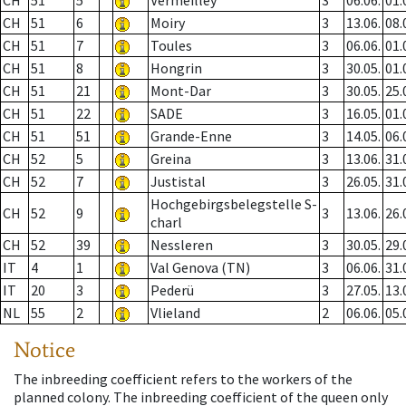
CH
51
5
Vermeilley
3
06.06.
01.
CH
51
6
Moiry
3
13.06.
08.
CH
51
7
Toules
3
06.06.
01.
CH
51
8
Hongrin
3
30.05.
01.
CH
51
21
Mont-Dar
3
30.05.
25.
CH
51
22
SADE
3
16.05.
01.
CH
51
51
Grande-Enne
3
14.05.
06.
CH
52
5
Greina
3
13.06.
31.
CH
52
7
Justistal
3
26.05.
31.
Hochgebirgsbelegstelle S-
CH
52
9
3
13.06.
26.
charl
CH
52
39
Nessleren
3
30.05.
29.
IT
4
1
Val Genova (TN)
3
06.06.
31.
IT
20
3
Pederü
3
27.05.
13.
NL
55
2
Vlieland
2
06.06.
05.
Notice
The inbreeding coefficient refers to the workers of the
planned colony. The inbreeding coefficient of the queen only