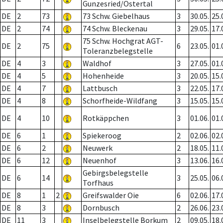
Gunzesried/Ostertal
DE
2
73
73 Schw. Giebelhaus
3
30.05.
25.
DE
2
74
74 Schw. Bleckenau
3
29.05.
17.
75 Schw. Hochgrat AGT-
DE
2
75
6
23.05.
01.
Toleranzbelegstelle
DE
4
3
Waldhof
3
27.05.
01.
DE
4
5
Hohenheide
3
20.05.
15.
DE
4
7
Lattbusch
3
22.05.
17.
DE
4
8
Schorfheide-Wildfang
3
15.05.
15.
DE
4
10
Rotkäppchen
3
01.06.
01.
DE
6
1
Spiekeroog
2
02.06.
02.
DE
6
2
Neuwerk
2
18.05.
11.
DE
6
12
Neuenhof
3
13.06.
16.
Gebirgsbelegstelle
DE
6
14
3
25.05.
06.
Torfhaus
DE
8
1
2
Greifswalder Oie
6
02.06.
17.
DE
8
3
Dornbusch
2
26.06.
23.
DE
11
3
Inselbelegstelle Borkum
2
09.05.
18.