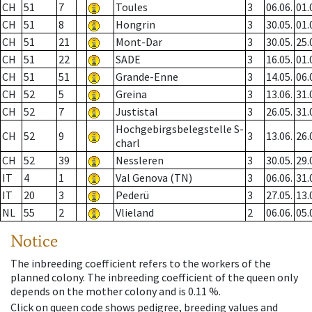
CH
51
7
Toules
3
06.06.
01.
CH
51
8
Hongrin
3
30.05.
01.
CH
51
21
Mont-Dar
3
30.05.
25.
CH
51
22
SADE
3
16.05.
01.
CH
51
51
Grande-Enne
3
14.05.
06.
CH
52
5
Greina
3
13.06.
31.
CH
52
7
Justistal
3
26.05.
31.
Hochgebirgsbelegstelle S-
CH
52
9
3
13.06.
26.
charl
CH
52
39
Nessleren
3
30.05.
29.
IT
4
1
Val Genova (TN)
3
06.06.
31.
IT
20
3
Pederü
3
27.05.
13.
NL
55
2
Vlieland
2
06.06.
05.
Notice
The inbreeding coefficient refers to the workers of the
planned colony. The inbreeding coefficient of the queen only
depends on the mother colony and is 0.11 %.
Click on queen code shows pedigree, breeding values and