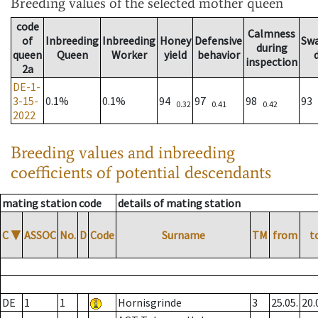
Breeding values
of the selected mother queen
code
Calmness
of
Inbreeding
Inbreeding
Honey
Defensive
Sw
during
queen
Queen
Worker
yield
behavior
inspection
2a
DE-1-
3-15-
0.1%
0.1%
94
97
98
93
0.32
0.41
0.42
2022
Breeding values and inbreeding
coefficients of potential descendants
mating station code
details of mating station
C
▼
ASSOC
No.
D
Code
Surname
TM
from
t
DE
1
1
Hornisgrinde
3
25.05.
20.