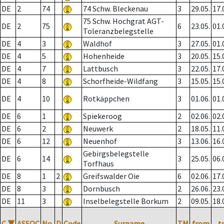
DE
2
74
74 Schw. Bleckenau
3
29.05.
17.
75 Schw. Hochgrat AGT-
DE
2
75
6
23.05.
01.
Toleranzbelegstelle
DE
4
3
Waldhof
3
27.05.
01.
DE
4
5
Hohenheide
3
20.05.
15.
DE
4
7
Lattbusch
3
22.05.
17.
DE
4
8
Schorfheide-Wildfang
3
15.05.
15.
DE
4
10
Rotkäppchen
3
01.06.
01.
DE
6
1
Spiekeroog
2
02.06.
02.
DE
6
2
Neuwerk
2
18.05.
11.
DE
6
12
Neuenhof
3
13.06.
16.
Gebirgsbelegstelle
DE
6
14
3
25.05.
06.
Torfhaus
DE
8
1
2
Greifswalder Oie
6
02.06.
17.
DE
8
3
Dornbusch
2
26.06.
23.
DE
11
3
Inselbelegstelle Borkum
2
09.05.
18.
C
▼
ASSOC
No.
D
Code
Surname
TM
from
t