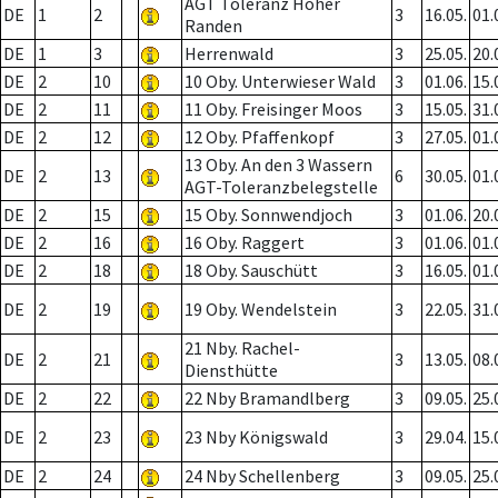
AGT Toleranz Hoher
DE
1
2
3
16.05.
01.
Randen
DE
1
3
Herrenwald
3
25.05.
20.
DE
2
10
10 Oby. Unterwieser Wald
3
01.06.
15.
DE
2
11
11 Oby. Freisinger Moos
3
15.05.
31.
DE
2
12
12 Oby. Pfaffenkopf
3
27.05.
01.
13 Oby. An den 3 Wassern
DE
2
13
6
30.05.
01.
AGT-Toleranzbelegstelle
DE
2
15
15 Oby. Sonnwendjoch
3
01.06.
20.
DE
2
16
16 Oby. Raggert
3
01.06.
01.
DE
2
18
18 Oby. Sauschütt
3
16.05.
01.
DE
2
19
19 Oby. Wendelstein
3
22.05.
31.
21 Nby. Rachel-
DE
2
21
3
13.05.
08.
Diensthütte
DE
2
22
22 Nby Bramandlberg
3
09.05.
25.
DE
2
23
23 Nby Königswald
3
29.04.
15.
DE
2
24
24 Nby Schellenberg
3
09.05.
25.