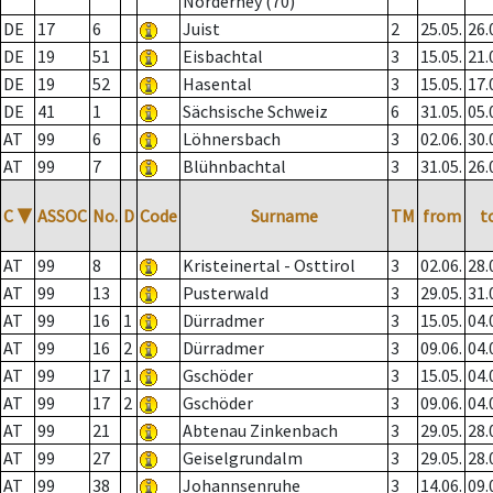
Norderney (70)
DE
17
6
Juist
2
25.05.
26.
DE
19
51
Eisbachtal
3
15.05.
21.
DE
19
52
Hasental
3
15.05.
17.
DE
41
1
Sächsische Schweiz
6
31.05.
05.
AT
99
6
Löhnersbach
3
02.06.
30.
AT
99
7
Blühnbachtal
3
31.05.
26.
C
▼
ASSOC
No.
D
Code
Surname
TM
from
t
AT
99
8
Kristeinertal - Osttirol
3
02.06.
28.
AT
99
13
Pusterwald
3
29.05.
31.
AT
99
16
1
Dürradmer
3
15.05.
04.
AT
99
16
2
Dürradmer
3
09.06.
04.
AT
99
17
1
Gschöder
3
15.05.
04.
AT
99
17
2
Gschöder
3
09.06.
04.
AT
99
21
Abtenau Zinkenbach
3
29.05.
28.
AT
99
27
Geiselgrundalm
3
29.05.
28.
AT
99
38
Johannsenruhe
3
14.06.
09.