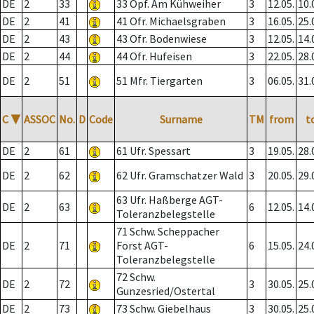
DE
2
33
33 Opf. Am Kühweiher
3
12.05.
10.
DE
2
41
41 Ofr. Michaelsgraben
3
16.05.
25.
DE
2
43
43 Ofr. Bodenwiese
3
12.05.
14.
DE
2
44
44 Ofr. Hufeisen
3
22.05.
28.
DE
2
51
51 Mfr. Tiergarten
3
06.05.
31.
C
▼
ASSOC
No.
D
Code
Surname
TM
from
t
DE
2
61
61 Ufr. Spessart
3
19.05.
28.
DE
2
62
62 Ufr. Gramschatzer Wald
3
20.05.
29.
63 Ufr. Haßberge AGT-
DE
2
63
6
12.05.
14.
Toleranzbelegstelle
71 Schw. Scheppacher
DE
2
71
Forst AGT-
6
15.05.
24.
Toleranzbelegstelle
72 Schw.
DE
2
72
3
30.05.
25.
Gunzesried/Ostertal
DE
2
73
73 Schw. Giebelhaus
3
30.05.
25.