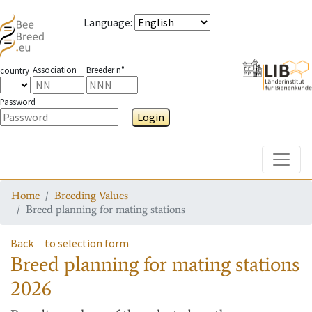
Language
:
Association
Breeder n°
country
Password
Login
Toggle
Home
Breeding Values
Breed planning for mating stations
Back
to selection form
Breed planning for mating stations
2026