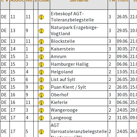
Erbeskopf AGT-
DE
11
11
3
26.05.
21.
Toleranzbelegstelle
Naturpark Erzgebirge-
DE
13
9
3
29.05.
10.
Vogtland
DE
13
11
Blockstelle
3
09.06.
21.
DE
14
1
Kaiserstein
3
30.05.
27.
DE
15
1
Amrum
2
09.06.
21.
DE
15
3
Hamburger Hallig
2
06.06.
11.
DE
15
4
Helgoland
2
13.05.
31.
DE
15
6
List auf Sylt
2
26.05.
20.
DE
15
9
Puan Klent / Sylt
2
26.05.
15.
DE
16
9
Oberhof
3
30.05.
01.
DE
16
11
Kieferle
3
06.06.
25.
DE
17
3
Wangerooge
2
24.05.
29.
DE
17
4
Langeoog
2
31.05.
09.
AGT
DE
17
5
Varroatoleranzbelegstelle
2
24.05.
26.