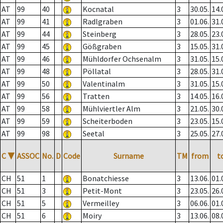
AT
99
40
Kocnatal
3
30.05.
14.
AT
99
41
Radlgraben
3
01.06.
31.
AT
99
44
Steinberg
3
28.05.
23.
AT
99
45
Gößgraben
3
15.05.
31.
AT
99
46
Mühldorfer Ochsenalm
3
31.05.
15.
AT
99
48
Pöllatal
3
28.05.
31.
AT
99
50
Valentinalm
3
31.05.
15.
AT
99
56
Tratten
3
14.05.
16.
AT
99
58
Mühlviertler Alm
3
21.05.
30.
AT
99
59
Scheiterboden
3
23.05.
15.
AT
99
98
Seetal
3
25.05.
27.
C
▼
ASSOC
No.
D
Code
Surname
TM
from
t
CH
51
1
Bonatchiesse
3
13.06.
01.
CH
51
3
Petit-Mont
3
23.05.
26.
CH
51
5
Vermeilley
3
06.06.
01.
CH
51
6
Moiry
3
13.06.
08.