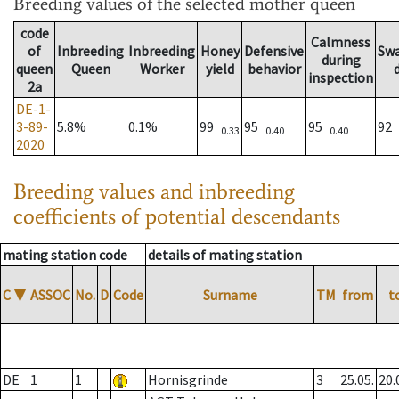
Breeding values
of the selected mother queen
code
Calmness
of
Inbreeding
Inbreeding
Honey
Defensive
Sw
during
queen
Queen
Worker
yield
behavior
inspection
2a
DE-1-
3-89-
5.8%
0.1%
99
95
95
92
0.33
0.40
0.40
2020
Breeding values and inbreeding
coefficients of potential descendants
mating station code
details of mating station
C
▼
ASSOC
No.
D
Code
Surname
TM
from
t
DE
1
1
Hornisgrinde
3
25.05.
20.