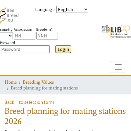
Language
:
Association
Breeder n°
country
Password
Login
Toggle
Home
Breeding Values
Breed planning for mating stations
Back
to selection form
Breed planning for mating stations
2026