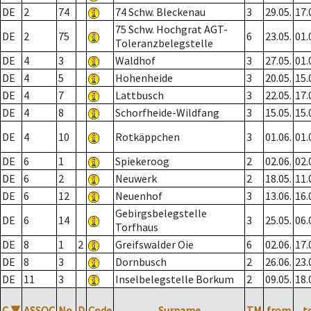
DE
2
74
74 Schw. Bleckenau
3
29.05.
17.
75 Schw. Hochgrat AGT-
DE
2
75
6
23.05.
01.
Toleranzbelegstelle
DE
4
3
Waldhof
3
27.05.
01.
DE
4
5
Hohenheide
3
20.05.
15.
DE
4
7
Lattbusch
3
22.05.
17.
DE
4
8
Schorfheide-Wildfang
3
15.05.
15.
DE
4
10
Rotkäppchen
3
01.06.
01.
DE
6
1
Spiekeroog
2
02.06.
02.
DE
6
2
Neuwerk
2
18.05.
11.
DE
6
12
Neuenhof
3
13.06.
16.
Gebirgsbelegstelle
DE
6
14
3
25.05.
06.
Torfhaus
DE
8
1
2
Greifswalder Oie
6
02.06.
17.
DE
8
3
Dornbusch
2
26.06.
23.
DE
11
3
Inselbelegstelle Borkum
2
09.05.
18.
C
▼
ASSOC
No.
D
Code
Surname
TM
from
t