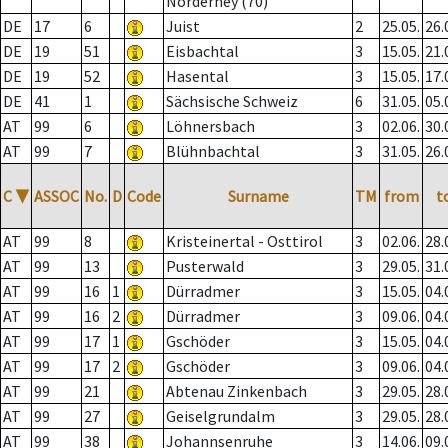
Norderney (70)
DE
17
6
Juist
2
25.05.
26.
DE
19
51
Eisbachtal
3
15.05.
21.
DE
19
52
Hasental
3
15.05.
17.
DE
41
1
Sächsische Schweiz
6
31.05.
05.
AT
99
6
Löhnersbach
3
02.06.
30.
AT
99
7
Blühnbachtal
3
31.05.
26.
C
▼
ASSOC
No.
D
Code
Surname
TM
from
t
AT
99
8
Kristeinertal - Osttirol
3
02.06.
28.
AT
99
13
Pusterwald
3
29.05.
31.
AT
99
16
1
Dürradmer
3
15.05.
04.
AT
99
16
2
Dürradmer
3
09.06.
04.
AT
99
17
1
Gschöder
3
15.05.
04.
AT
99
17
2
Gschöder
3
09.06.
04.
AT
99
21
Abtenau Zinkenbach
3
29.05.
28.
AT
99
27
Geiselgrundalm
3
29.05.
28.
AT
99
38
Johannsenruhe
3
14.06.
09.