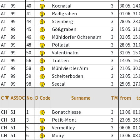
AT
99
40
Kocnatal
3
30.05.
14.
AT
99
41
Radlgraben
3
01.06.
31.
AT
99
44
Steinberg
3
28.05.
23.
AT
99
45
Gößgraben
3
15.05.
31.
AT
99
46
Mühldorfer Ochsenalm
3
31.05.
15.
AT
99
48
Pöllatal
3
28.05.
31.
AT
99
50
Valentinalm
3
31.05.
15.
AT
99
56
Tratten
3
14.05.
16.
AT
99
58
Mühlviertler Alm
3
21.05.
30.
AT
99
59
Scheiterboden
3
23.05.
15.
AT
99
98
Seetal
3
25.05.
27.
C
▼
ASSOC
No.
D
Code
Surname
TM
from
t
CH
51
1
Bonatchiesse
3
13.06.
01.
CH
51
3
Petit-Mont
3
23.05.
26.
CH
51
5
Vermeilley
3
06.06.
01.
CH
51
6
Moiry
3
13.06.
08.