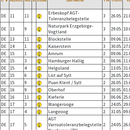
Erbeskopf AGT-
DE
11
11
3
26.05.
21.
Toleranzbelegstelle
Naturpark Erzgebirge-
DE
13
9
3
29.05.
10.
Vogtland
DE
13
11
Blockstelle
3
09.06.
21.
DE
14
1
Kaiserstein
3
30.05.
27.
DE
15
1
Amrum
2
09.06.
21.
DE
15
3
Hamburger Hallig
2
06.06.
11.
DE
15
4
Helgoland
2
13.05.
31.
DE
15
6
List auf Sylt
2
26.05.
20.
DE
15
9
Puan Klent / Sylt
2
26.05.
15.
DE
16
9
Oberhof
3
30.05.
01.
DE
16
11
Kieferle
3
06.06.
25.
DE
17
3
Wangerooge
2
24.05.
29.
DE
17
4
Langeoog
2
31.05.
09.
AGT
DE
17
5
Varroatoleranzbelegstelle
2
24.05.
26.