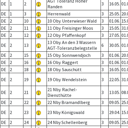
AGT Toleranz Hoher
DE
1
2
3
16.05.
01.
Randen
DE
1
3
Herrenwald
3
25.05.
20.
DE
2
10
10 Oby. Unterwieser Wald
3
01.06.
15.
DE
2
11
11 Oby. Freisinger Moos
3
15.05.
31.
DE
2
12
12 Oby. Pfaffenkopf
3
27.05.
01.
13 Oby. An den 3 Wassern
DE
2
13
6
30.05.
01.
AGT-Toleranzbelegstelle
DE
2
15
15 Oby. Sonnwendjoch
3
01.06.
20.
DE
2
16
16 Oby. Raggert
3
01.06.
01.
DE
2
18
18 Oby. Sauschütt
3
16.05.
01.
DE
2
19
19 Oby. Wendelstein
3
22.05.
31.
21 Nby. Rachel-
DE
2
21
3
13.05.
08.
Diensthütte
DE
2
22
22 Nby Bramandlberg
3
09.05.
25.
DE
2
23
23 Nby Königswald
3
29.04.
15.
DE
2
24
24 Nby Schellenberg
3
09.05.
25.