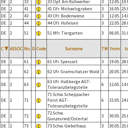
DE
2
33
33 Opf. Am Kühweiher
3
12.05.
10.
DE
2
41
41 Ofr. Michaelsgraben
3
16.05.
25.
DE
2
43
43 Ofr. Bodenwiese
3
12.05.
14.
DE
2
44
44 Ofr. Hufeisen
3
22.05.
28.
DE
2
51
51 Mfr. Tiergarten
3
06.05.
31.
C
▼
ASSOC
No.
D
Code
Surname
TM
from
t
DE
2
61
61 Ufr. Spessart
3
19.05.
28.
DE
2
62
62 Ufr. Gramschatzer Wald
3
20.05.
29.
63 Ufr. Haßberge AGT-
DE
2
63
6
12.05.
14.
Toleranzbelegstelle
71 Schw. Scheppacher
DE
2
71
Forst AGT-
6
15.05.
24.
Toleranzbelegstelle
72 Schw.
DE
2
72
3
30.05.
25.
Gunzesried/Ostertal
DE
2
73
73 Schw. Giebelhaus
3
30.05.
25.