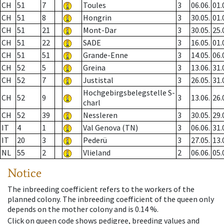
CH
51
7
Toules
3
06.06.
01.
CH
51
8
Hongrin
3
30.05.
01.
CH
51
21
Mont-Dar
3
30.05.
25.
CH
51
22
SADE
3
16.05.
01.
CH
51
51
Grande-Enne
3
14.05.
06.
CH
52
5
Greina
3
13.06.
31.
CH
52
7
Justistal
3
26.05.
31.
Hochgebirgsbelegstelle S-
CH
52
9
3
13.06.
26.
charl
CH
52
39
Nessleren
3
30.05.
29.
IT
4
1
Val Genova (TN)
3
06.06.
31.
IT
20
3
Pederü
3
27.05.
13.
NL
55
2
Vlieland
2
06.06.
05.
Notice
The inbreeding coefficient refers to the workers of the
planned colony. The inbreeding coefficient of the queen only
depends on the mother colony and is 0.14 %.
Click on queen code shows pedigree, breeding values and