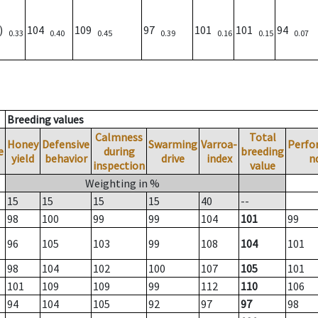
1)
104
109
97
101
101
94
0.33
0.40
0.45
0.39
0.16
0.15
0.07
Breeding values
Calmness
Total
Honey
Defensive
Swarming
Varroa-
Perfo
e
during
breeding
yield
behavior
drive
index
n
inspection
value
Weighting in %
15
15
15
15
40
--
98
100
99
99
104
101
99
96
105
103
99
108
104
101
98
104
102
100
107
105
101
101
109
109
99
112
110
106
94
104
105
92
97
97
98