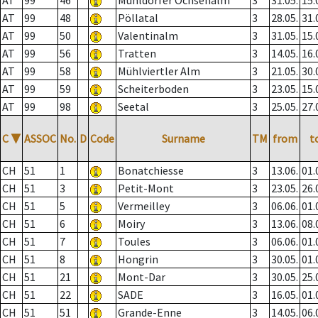
AT
99
46
Mühldorfer Ochsenalm
3
31.05.
15.
AT
99
48
Pöllatal
3
28.05.
31.
AT
99
50
Valentinalm
3
31.05.
15.
AT
99
56
Tratten
3
14.05.
16.
AT
99
58
Mühlviertler Alm
3
21.05.
30.
AT
99
59
Scheiterboden
3
23.05.
15.
AT
99
98
Seetal
3
25.05.
27.
C
▼
ASSOC
No.
D
Code
Surname
TM
from
t
CH
51
1
Bonatchiesse
3
13.06.
01.
CH
51
3
Petit-Mont
3
23.05.
26.
CH
51
5
Vermeilley
3
06.06.
01.
CH
51
6
Moiry
3
13.06.
08.
CH
51
7
Toules
3
06.06.
01.
CH
51
8
Hongrin
3
30.05.
01.
CH
51
21
Mont-Dar
3
30.05.
25.
CH
51
22
SADE
3
16.05.
01.
CH
51
51
Grande-Enne
3
14.05.
06.