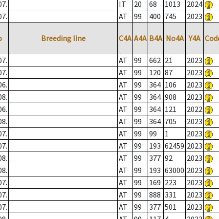
07.
IT
20
68
1013
2024
07.
AT
99
400
745
2023
o
Breeding line
C4A
A4A
B4A
No4A
Y4A
Cod
07.
AT
99
662
21
2023
07.
AT
99
120
87
2023
06.
AT
99
364
106
2023
08.
AT
99
364
908
2023
06.
AT
99
364
121
2022
08.
AT
99
364
705
2023
07.
AT
99
99
1
2023
07.
AT
99
193
62459
2023
08.
AT
99
377
92
2023
08.
AT
99
193
63000
2023
07.
AT
99
169
223
2023
07.
AT
99
888
331
2023
07.
AT
99
377
501
2023