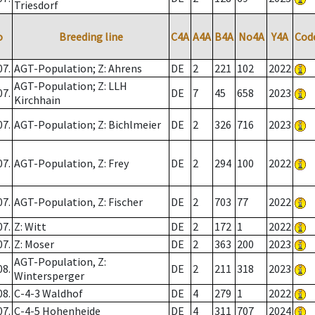
Triesdorf
o
Breeding line
C4A
A4A
B4A
No4A
Y4A
Cod
07.
AGT-Population; Z: Ahrens
DE
2
221
102
2022
AGT-Population; Z: LLH
07.
DE
7
45
658
2023
Kirchhain
07.
AGT-Population; Z: Bichlmeier
DE
2
326
716
2023
07.
AGT-Population, Z: Frey
DE
2
294
100
2022
07.
AGT-Population, Z: Fischer
DE
2
703
77
2022
07.
Z: Witt
DE
2
172
1
2022
07.
Z: Moser
DE
2
363
200
2023
AGT-Population, Z:
08.
DE
2
211
318
2023
Wintersperger
08.
C-4-3 Waldhof
DE
4
279
1
2022
07.
C-4-5 Hohenheide
DE
4
311
707
2024