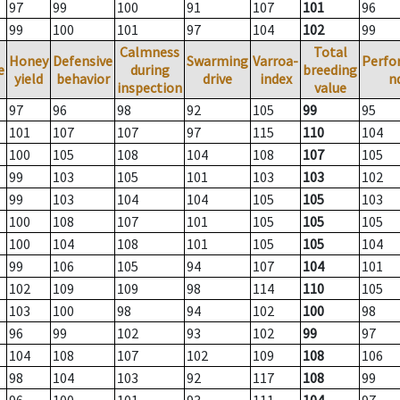
97
99
100
91
107
101
96
99
100
101
97
104
102
99
Calmness
Total
Honey
Defensive
Swarming
Varroa-
Perfo
e
during
breeding
yield
behavior
drive
index
n
inspection
value
97
96
98
92
105
99
95
101
107
107
97
115
110
104
100
105
108
104
108
107
105
99
103
105
101
103
103
102
99
103
104
104
105
105
103
100
108
107
101
105
105
105
100
104
108
101
105
105
104
99
106
105
94
107
104
101
102
109
109
98
114
110
105
103
100
98
94
102
100
98
96
99
102
93
102
99
97
104
108
107
102
109
108
106
98
104
103
92
117
108
99