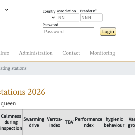
Association
Breeder n°
country
Password
Login
Info
Administration
Contact
Monitoring
ating stations
tations
2026
r queen
Calmness
Swarming
Varroa-
Performance
hygienic
Va
during
TBV
drive
index
ndex
behaviour
gr
inspection