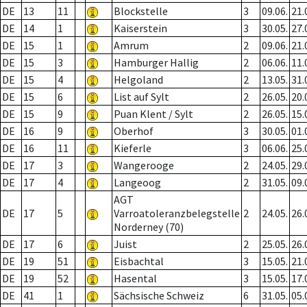
DE
13
11
Blockstelle
3
09.06.
21.
DE
14
1
Kaiserstein
3
30.05.
27.
DE
15
1
Amrum
2
09.06.
21.
DE
15
3
Hamburger Hallig
2
06.06.
11.
DE
15
4
Helgoland
2
13.05.
31.
DE
15
6
List auf Sylt
2
26.05.
20.
DE
15
9
Puan Klent / Sylt
2
26.05.
15.
DE
16
9
Oberhof
3
30.05.
01.
DE
16
11
Kieferle
3
06.06.
25.
DE
17
3
Wangerooge
2
24.05.
29.
DE
17
4
Langeoog
2
31.05.
09.
AGT
DE
17
5
Varroatoleranzbelegstelle
2
24.05.
26.
Norderney (70)
DE
17
6
Juist
2
25.05.
26.
DE
19
51
Eisbachtal
3
15.05.
21.
DE
19
52
Hasental
3
15.05.
17.
DE
41
1
Sächsische Schweiz
6
31.05.
05.