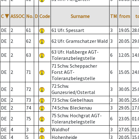
C
▼
ASSOC
No.
D
Code
Surname
TM
from
t
DE
2
61
61 Ufr. Spessart
3
19.05.
28.
DE
2
62
62 Ufr. Gramschatzer Wald
3
20.05.
29.
63 Ufr. Haßberge AGT-
DE
2
63
6
12.05.
14.
Toleranzbelegstelle
71 Schw. Scheppacher
DE
2
71
Forst AGT-
6
15.05.
24.
Toleranzbelegstelle
72 Schw.
DE
2
72
3
30.05.
25.
Gunzesried/Ostertal
DE
2
73
73 Schw. Giebelhaus
3
30.05.
25.
DE
2
74
74 Schw. Bleckenau
3
29.05.
17.
75 Schw. Hochgrat AGT-
DE
2
75
6
23.05.
01.
Toleranzbelegstelle
DE
4
3
Waldhof
3
27.05.
01.
DE
4
5
Hohenheide
3
20.05.
15.