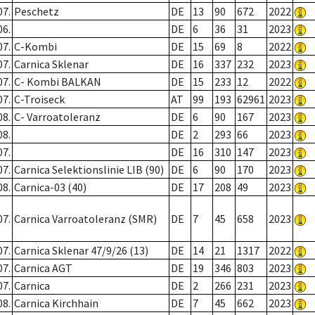
07.
Peschetz
DE
13
90
672
2022
06.
DE
6
36
31
2023
07.
C-Kombi
DE
15
69
8
2022
07.
Carnica Sklenar
DE
16
337
232
2023
07.
C- Kombi BALKAN
DE
15
233
12
2022
07.
C-Troiseck
AT
99
193
62961
2023
08.
C- Varroatoleranz
DE
6
90
167
2023
08.
DE
2
293
66
2023
07.
DE
16
310
147
2023
07.
Carnica Selektionslinie LIB (90)
DE
6
90
170
2023
08.
Carnica-03 (40)
DE
17
208
49
2023
07.
Carnica Varroatoleranz (SMR)
DE
7
45
658
2023
07.
Carnica Sklenar 47/9/26 (13)
DE
14
21
1317
2022
07.
Carnica AGT
DE
19
346
803
2023
07.
Carnica
DE
2
266
231
2023
08.
Carnica Kirchhain
DE
7
45
662
2023