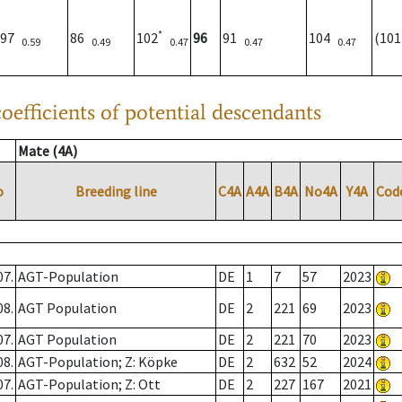
*
97
86
102
96
91
104
(10
0.59
0.49
0.47
0.47
0.47
oefficients of potential descendants
Mate (4A)
o
Breeding line
C4A
A4A
B4A
No4A
Y4A
Cod
07.
AGT-Population
DE
1
7
57
2023
08.
AGT Population
DE
2
221
69
2023
07.
AGT Population
DE
2
221
70
2023
08.
AGT-Population; Z: Köpke
DE
2
632
52
2024
07.
AGT-Population; Z: Ott
DE
2
227
167
2021