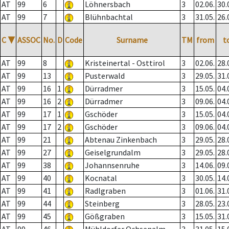
AT
99
6
Löhnersbach
3
02.06.
30.
AT
99
7
Blühnbachtal
3
31.05.
26.
C
▼
ASSOC
No.
D
Code
Surname
TM
from
t
AT
99
8
Kristeinertal - Osttirol
3
02.06.
28.
AT
99
13
Pusterwald
3
29.05.
31.
AT
99
16
1
Dürradmer
3
15.05.
04.
AT
99
16
2
Dürradmer
3
09.06.
04.
AT
99
17
1
Gschöder
3
15.05.
04.
AT
99
17
2
Gschöder
3
09.06.
04.
AT
99
21
Abtenau Zinkenbach
3
29.05.
28.
AT
99
27
Geiselgrundalm
3
29.05.
28.
AT
99
38
Johannsenruhe
3
14.06.
09.
AT
99
40
Kocnatal
3
30.05.
14.
AT
99
41
Radlgraben
3
01.06.
31.
AT
99
44
Steinberg
3
28.05.
23.
AT
99
45
Gößgraben
3
15.05.
31.