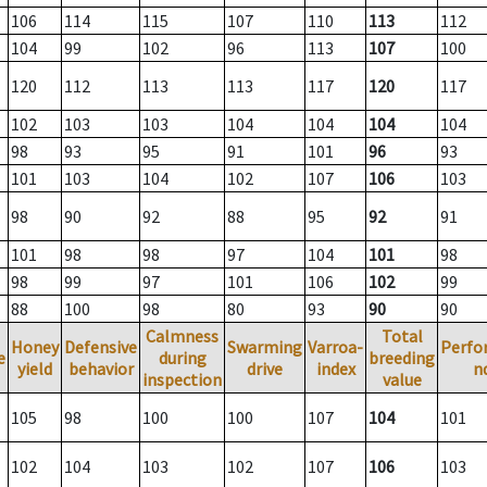
106
114
115
107
110
113
112
104
99
102
96
113
107
100
120
112
113
113
117
120
117
102
103
103
104
104
104
104
98
93
95
91
101
96
93
101
103
104
102
107
106
103
98
90
92
88
95
92
91
101
98
98
97
104
101
98
98
99
97
101
106
102
99
88
100
98
80
93
90
90
Calmness
Total
Honey
Defensive
Swarming
Varroa-
Perfo
e
during
breeding
yield
behavior
drive
index
n
inspection
value
105
98
100
100
107
104
101
102
104
103
102
107
106
103