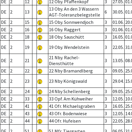
DE
2
12
12 Oby. Pfaffenkopf
3
27.05.
01.
13 Oby. An den 3 Wassern
DE
2
13
6
30.05.
01.
AGT-Toleranzbelegstelle
DE
2
15
15 Oby. Sonnwendjoch
3
01.06.
20.
DE
2
16
16 Oby. Raggert
3
01.06.
01.
DE
2
18
18 Oby. Sauschütt
3
16.05.
01.
DE
2
19
19 Oby. Wendelstein
3
22.05.
31.
21 Nby. Rachel-
DE
2
21
3
13.05.
08.
Diensthütte
DE
2
22
22 Nby Bramandlberg
3
09.05.
25.
DE
2
23
23 Nby Königswald
3
29.04.
15.
DE
2
24
24 Nby Schellenberg
3
09.05.
25.
DE
2
33
33 Opf. Am Kühweiher
3
12.05.
10.
DE
2
41
41 Ofr. Michaelsgraben
3
16.05.
25.
DE
2
43
43 Ofr. Bodenwiese
3
12.05.
14.
DE
2
44
44 Ofr. Hufeisen
3
22.05.
28.
DE
2
51
51 Mfr. Tiergarten
3
06.05.
31.