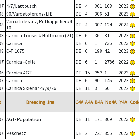
07.
4/7/Lattbusch
DE
4
301
163
2023
08.
90/Varoatoleranz/LIB
DE
4
306
51
2023
Varoatoleranz/Rotkäppchen/4-
08.
DE
4
307
124
2024
10
08.
Carnica Troiseck Hoffmann (21)
DE
6
36
31
2023
08.
Carnica
DE
6
1
736
2023
08.
C-T 1075
DE
6
198
42
2023
07.
Carnica -Celle
DE
6
1
2786
2022
06.
Carnica AGT
DE
15
252
1
2023
07.
Carnica
DE
6
90
146
2023
07.
Carnica Sklenar 47/9/26
DE
11
3
60
2022
o
Breeding line
C4A
A4A
B4A
No4A
Y4A
Cod
07.
AGT-Population
DE
11
171
309
2023
07.
Peschetz
DE
2
227
355
2023