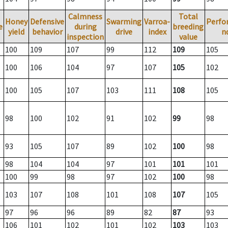
Calmness
Total
Honey
Defensive
Swarming
Varroa-
Perfo
e
during
breeding
yield
behavior
drive
index
n
inspection
value
100
109
107
99
112
109
105
100
106
104
97
107
105
102
100
105
107
103
111
108
105
98
100
102
91
102
99
98
93
105
107
89
102
100
98
98
104
104
97
101
101
101
100
99
98
97
102
100
98
103
107
108
101
108
107
105
97
96
96
89
82
87
93
106
101
102
101
102
103
103