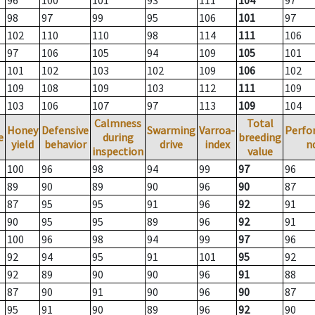
96
100
101
93
111
104
97
98
97
99
95
106
101
97
102
110
110
98
114
111
106
97
106
105
94
109
105
101
101
102
103
102
109
106
102
109
108
109
103
112
111
109
103
106
107
97
113
109
104
Calmness
Total
Honey
Defensive
Swarming
Varroa-
Perfo
e
during
breeding
yield
behavior
drive
index
n
inspection
value
100
96
98
94
99
97
96
89
90
89
90
96
90
87
87
95
95
91
96
92
91
90
95
95
89
96
92
91
100
96
98
94
99
97
96
92
94
95
91
101
95
92
92
89
90
90
96
91
88
87
90
91
90
96
90
87
95
91
90
89
96
92
90