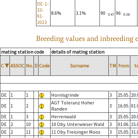
DE-1-
33-
8.6%
3.1%
90
96
0.47
0.58
91-
2023
Breeding values and inbreeding c
mating station code
details of mating station
C
▼
ASSOC
No.
D
Code
Surname
TM
from
t
DE
1
1
Hornisgrinde
3
25.05.
20.
AGT Toleranz Hoher
DE
1
2
3
16.05.
01.
Randen
DE
1
3
Herrenwald
3
25.05.
20.
DE
2
10
10 Oby. Unterwieser Wald
3
01.06.
15.
DE
2
11
11 Oby. Freisinger Moos
3
15.05.
31.