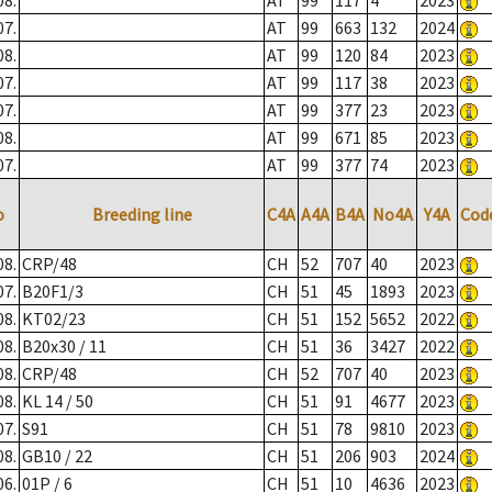
08.
AT
99
117
4
2023
07.
AT
99
663
132
2024
08.
AT
99
120
84
2023
07.
AT
99
117
38
2023
07.
AT
99
377
23
2023
08.
AT
99
671
85
2023
07.
AT
99
377
74
2023
o
Breeding line
C4A
A4A
B4A
No4A
Y4A
Cod
08.
CRP/48
CH
52
707
40
2023
07.
B20F1/3
CH
51
45
1893
2023
08.
KT02/23
CH
51
152
5652
2022
08.
B20x30 / 11
CH
51
36
3427
2022
08.
CRP/48
CH
52
707
40
2023
08.
KL 14 / 50
CH
51
91
4677
2023
07.
S91
CH
51
78
9810
2023
08.
GB10 / 22
CH
51
206
903
2024
06.
01P / 6
CH
51
10
4636
2023