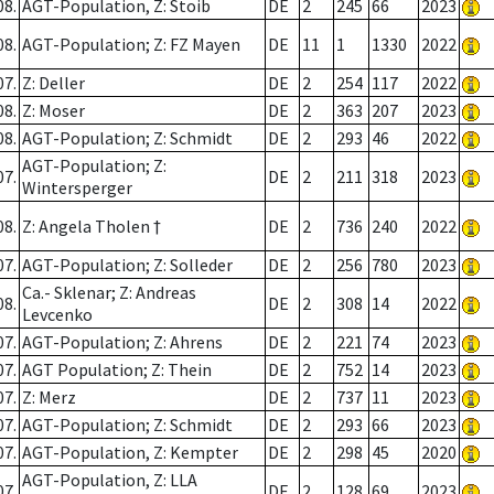
08.
AGT-Population, Z: Stoib
DE
2
245
66
2023
08.
AGT-Population; Z: FZ Mayen
DE
11
1
1330
2022
07.
Z: Deller
DE
2
254
117
2022
08.
Z: Moser
DE
2
363
207
2023
08.
AGT-Population; Z: Schmidt
DE
2
293
46
2022
AGT-Population; Z:
07.
DE
2
211
318
2023
Wintersperger
08.
Z: Angela Tholen †
DE
2
736
240
2022
07.
AGT-Population; Z: Solleder
DE
2
256
780
2023
Ca.- Sklenar; Z: Andreas
08.
DE
2
308
14
2022
Levcenko
07.
AGT-Population; Z: Ahrens
DE
2
221
74
2023
07.
AGT Population; Z: Thein
DE
2
752
14
2023
07.
Z: Merz
DE
2
737
11
2023
07.
AGT-Population; Z: Schmidt
DE
2
293
66
2023
07.
AGT-Population, Z: Kempter
DE
2
298
45
2020
AGT-Population, Z: LLA
07.
DE
2
128
69
2023