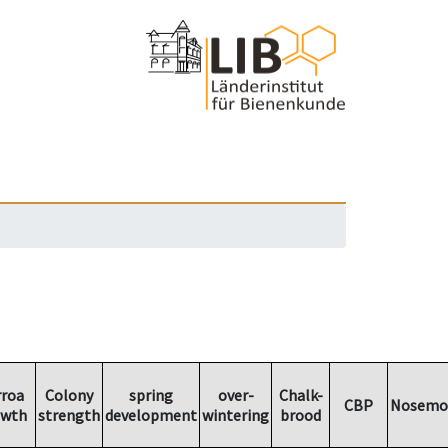
rroa
Colony
spring
over-
Chalk-
CBP
Nosemo
owth
strength
development
wintering
brood