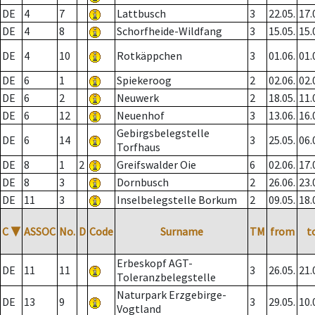
DE
4
7
Lattbusch
3
22.05.
17.
DE
4
8
Schorfheide-Wildfang
3
15.05.
15.
DE
4
10
Rotkäppchen
3
01.06.
01.
DE
6
1
Spiekeroog
2
02.06.
02.
DE
6
2
Neuwerk
2
18.05.
11.
DE
6
12
Neuenhof
3
13.06.
16.
Gebirgsbelegstelle
DE
6
14
3
25.05.
06.
Torfhaus
DE
8
1
2
Greifswalder Oie
6
02.06.
17.
DE
8
3
Dornbusch
2
26.06.
23.
DE
11
3
Inselbelegstelle Borkum
2
09.05.
18.
C
▼
ASSOC
No.
D
Code
Surname
TM
from
t
Erbeskopf AGT-
DE
11
11
3
26.05.
21.
Toleranzbelegstelle
Naturpark Erzgebirge-
DE
13
9
3
29.05.
10.
Vogtland