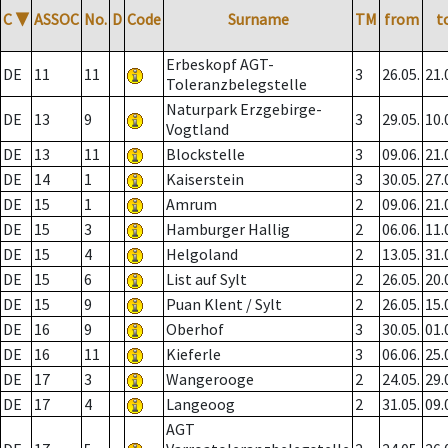
C
▼
ASSOC
No.
D
Code
Surname
TM
from
t
Erbeskopf AGT-
DE
11
11
3
26.05.
21.
Toleranzbelegstelle
Naturpark Erzgebirge-
DE
13
9
3
29.05.
10.
Vogtland
DE
13
11
Blockstelle
3
09.06.
21.
DE
14
1
Kaiserstein
3
30.05.
27.
DE
15
1
Amrum
2
09.06.
21.
DE
15
3
Hamburger Hallig
2
06.06.
11.
DE
15
4
Helgoland
2
13.05.
31.
DE
15
6
List auf Sylt
2
26.05.
20.
DE
15
9
Puan Klent / Sylt
2
26.05.
15.
DE
16
9
Oberhof
3
30.05.
01.
DE
16
11
Kieferle
3
06.06.
25.
DE
17
3
Wangerooge
2
24.05.
29.
DE
17
4
Langeoog
2
31.05.
09.
AGT