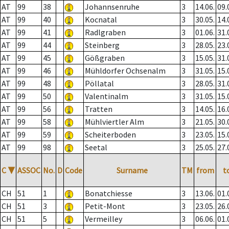
AT
99
38
Johannsenruhe
3
14.06.
09.
AT
99
40
Kocnatal
3
30.05.
14.
AT
99
41
Radlgraben
3
01.06.
31.
AT
99
44
Steinberg
3
28.05.
23.
AT
99
45
Gößgraben
3
15.05.
31.
AT
99
46
Mühldorfer Ochsenalm
3
31.05.
15.
AT
99
48
Pöllatal
3
28.05.
31.
AT
99
50
Valentinalm
3
31.05.
15.
AT
99
56
Tratten
3
14.05.
16.
AT
99
58
Mühlviertler Alm
3
21.05.
30.
AT
99
59
Scheiterboden
3
23.05.
15.
AT
99
98
Seetal
3
25.05.
27.
C
▼
ASSOC
No.
D
Code
Surname
TM
from
t
CH
51
1
Bonatchiesse
3
13.06.
01.
CH
51
3
Petit-Mont
3
23.05.
26.
CH
51
5
Vermeilley
3
06.06.
01.