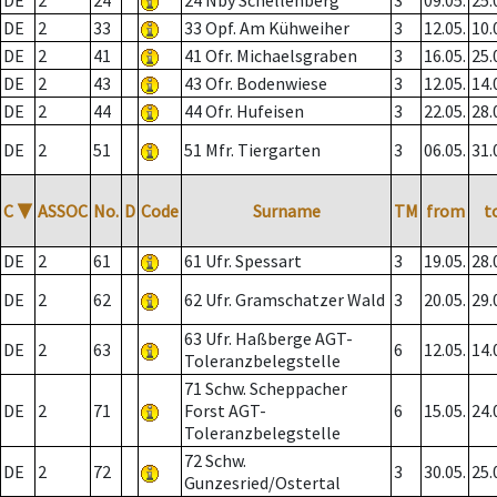
DE
2
24
24 Nby Schellenberg
3
09.05.
25.
DE
2
33
33 Opf. Am Kühweiher
3
12.05.
10.
DE
2
41
41 Ofr. Michaelsgraben
3
16.05.
25.
DE
2
43
43 Ofr. Bodenwiese
3
12.05.
14.
DE
2
44
44 Ofr. Hufeisen
3
22.05.
28.
DE
2
51
51 Mfr. Tiergarten
3
06.05.
31.
C
▼
ASSOC
No.
D
Code
Surname
TM
from
t
DE
2
61
61 Ufr. Spessart
3
19.05.
28.
DE
2
62
62 Ufr. Gramschatzer Wald
3
20.05.
29.
63 Ufr. Haßberge AGT-
DE
2
63
6
12.05.
14.
Toleranzbelegstelle
71 Schw. Scheppacher
DE
2
71
Forst AGT-
6
15.05.
24.
Toleranzbelegstelle
72 Schw.
DE
2
72
3
30.05.
25.
Gunzesried/Ostertal