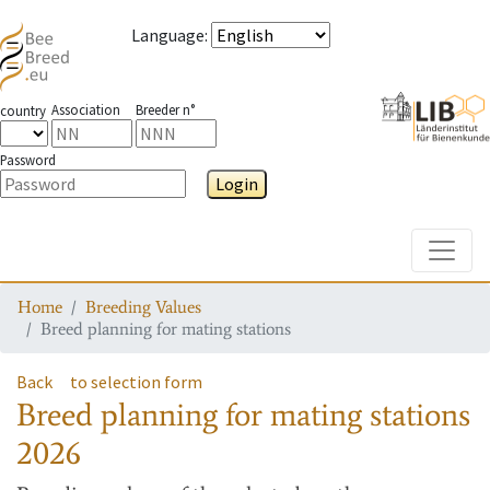
Language
:
Association
Breeder n°
country
Password
Login
Toggle
Home
Breeding Values
Breed planning for mating stations
Back
to selection form
Breed planning for mating stations
2026