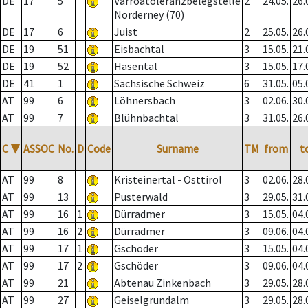
DE
17
5
Varroatoleranzbelegstelle
2
24.05.
26.
Norderney (70)
DE
17
6
Juist
2
25.05.
26.
DE
19
51
Eisbachtal
3
15.05.
21.
DE
19
52
Hasental
3
15.05.
17.
DE
41
1
Sächsische Schweiz
6
31.05.
05.
AT
99
6
Löhnersbach
3
02.06.
30.
AT
99
7
Blühnbachtal
3
31.05.
26.
C
▼
ASSOC
No.
D
Code
Surname
TM
from
t
AT
99
8
Kristeinertal - Osttirol
3
02.06.
28.
AT
99
13
Pusterwald
3
29.05.
31.
AT
99
16
1
Dürradmer
3
15.05.
04.
AT
99
16
2
Dürradmer
3
09.06.
04.
AT
99
17
1
Gschöder
3
15.05.
04.
AT
99
17
2
Gschöder
3
09.06.
04.
AT
99
21
Abtenau Zinkenbach
3
29.05.
28.
AT
99
27
Geiselgrundalm
3
29.05.
28.