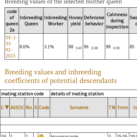
Breeding values
of the selected mother queen
code
Calmness
of
Inbreeding
Inbreeding
Honey
Defensive
Sw
during
queen
Queen
Worker
yield
behavior
inspection
2a
DE-1-
33-
8.6%
3.1%
88
96
98
85
0.47
0.58
0.59
92-
2023
Breeding values and inbreeding
coefficients of potential descendants
mating station code
details of mating station
C
▼
ASSOC
No.
D
Code
Surname
TM
from
t
DE
1
1
Hornisgrinde
3
25.05.
20.