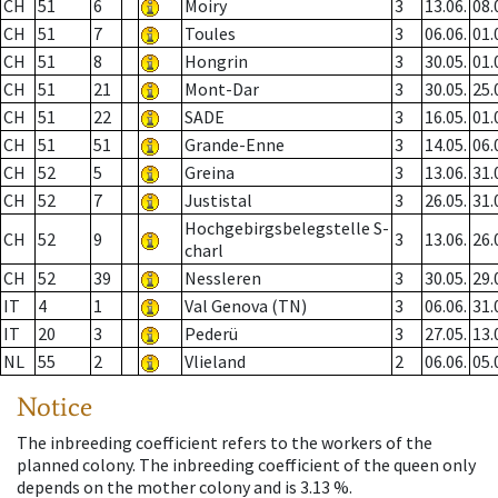
CH
51
6
Moiry
3
13.06.
08.
CH
51
7
Toules
3
06.06.
01.
CH
51
8
Hongrin
3
30.05.
01.
CH
51
21
Mont-Dar
3
30.05.
25.
CH
51
22
SADE
3
16.05.
01.
CH
51
51
Grande-Enne
3
14.05.
06.
CH
52
5
Greina
3
13.06.
31.
CH
52
7
Justistal
3
26.05.
31.
Hochgebirgsbelegstelle S-
CH
52
9
3
13.06.
26.
charl
CH
52
39
Nessleren
3
30.05.
29.
IT
4
1
Val Genova (TN)
3
06.06.
31.
IT
20
3
Pederü
3
27.05.
13.
NL
55
2
Vlieland
2
06.06.
05.
Notice
The inbreeding coefficient refers to the workers of the
planned colony. The inbreeding coefficient of the queen only
depends on the mother colony and is 3.13 %.