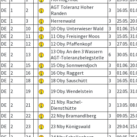
AGT Toleranz Hoher
DE
1
2
3
16.05.
01.
Randen
DE
1
3
Herrenwald
3
25.05.
20.
DE
2
10
10 Oby. Unterwieser Wald
3
01.06.
15.
DE
2
11
11 Oby. Freisinger Moos
3
15.05.
31.
DE
2
12
12 Oby. Pfaffenkopf
3
27.05.
01.
13 Oby. An den 3 Wassern
DE
2
13
6
30.05.
01.
AGT-Toleranzbelegstelle
DE
2
15
15 Oby. Sonnwendjoch
3
01.06.
20.
DE
2
16
16 Oby. Raggert
3
01.06.
01.
DE
2
18
18 Oby. Sauschütt
3
16.05.
01.
DE
2
19
19 Oby. Wendelstein
3
22.05.
31.
21 Nby. Rachel-
DE
2
21
3
13.05.
08.
Diensthütte
DE
2
22
22 Nby Bramandlberg
3
09.05.
25.
DE
2
23
23 Nby Königswald
3
29.04.
15.