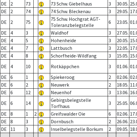
DE
2
73
73 Schw. Giebelhaus
3
30.05.
25.
DE
2
74
74 Schw. Bleckenau
3
29.05.
17.
75 Schw. Hochgrat AGT-
DE
2
75
6
23.05.
01.
Toleranzbelegstelle
DE
4
3
Waldhof
3
27.05.
01.
DE
4
5
Hohenheide
3
20.05.
15.
DE
4
7
Lattbusch
3
22.05.
17.
DE
4
8
Schorfheide-Wildfang
3
15.05.
15.
DE
4
10
Rotkäppchen
3
01.06.
01.
DE
6
1
Spiekeroog
2
02.06.
02.
DE
6
2
Neuwerk
2
18.05.
11.
DE
6
12
Neuenhof
3
13.06.
16.
Gebirgsbelegstelle
DE
6
14
3
25.05.
06.
Torfhaus
DE
8
1
2
Greifswalder Oie
6
02.06.
17.
DE
8
3
Dornbusch
2
26.06.
23.
DE
11
3
Inselbelegstelle Borkum
2
09.05.
18.