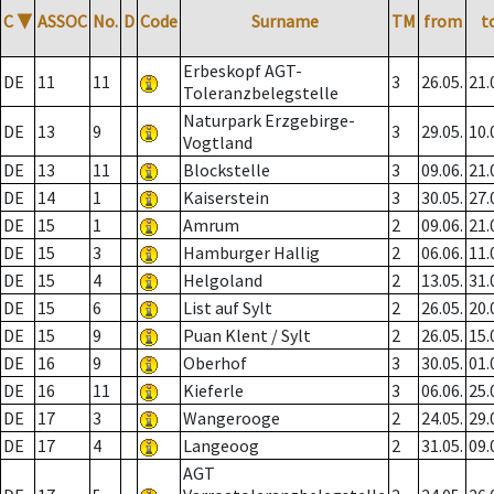
C
▼
ASSOC
No.
D
Code
Surname
TM
from
t
Erbeskopf AGT-
DE
11
11
3
26.05.
21.
Toleranzbelegstelle
Naturpark Erzgebirge-
DE
13
9
3
29.05.
10.
Vogtland
DE
13
11
Blockstelle
3
09.06.
21.
DE
14
1
Kaiserstein
3
30.05.
27.
DE
15
1
Amrum
2
09.06.
21.
DE
15
3
Hamburger Hallig
2
06.06.
11.
DE
15
4
Helgoland
2
13.05.
31.
DE
15
6
List auf Sylt
2
26.05.
20.
DE
15
9
Puan Klent / Sylt
2
26.05.
15.
DE
16
9
Oberhof
3
30.05.
01.
DE
16
11
Kieferle
3
06.06.
25.
DE
17
3
Wangerooge
2
24.05.
29.
DE
17
4
Langeoog
2
31.05.
09.
AGT