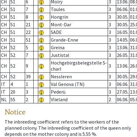
CH
51
6
Moiry
3
13.06.
08.
CH
51
7
Toules
3
06.06.
01.
CH
51
8
Hongrin
3
30.05.
01.
CH
51
21
Mont-Dar
3
30.05.
25.
CH
51
22
SADE
3
16.05.
01.
CH
51
51
Grande-Enne
3
14.05.
06.
CH
52
5
Greina
3
13.06.
31.
CH
52
7
Justistal
3
26.05.
31.
Hochgebirgsbelegstelle S-
CH
52
9
3
13.06.
26.
charl
CH
52
39
Nessleren
3
30.05.
29.
IT
4
1
Val Genova (TN)
3
06.06.
31.
IT
20
3
Pederü
3
27.05.
13.
NL
55
2
Vlieland
2
06.06.
05.
Notice
The inbreeding coefficient refers to the workers of the
planned colony. The inbreeding coefficient of the queen only
depends on the mother colony and is 5.55 %.