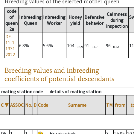
Breeding values
of the selected mother queen
code
Calmness
of
Inbreeding
Inbreeding
Honey
Defensive
S
during
queen
Queen
Worker
yield
behavior
inspection
2a
DE-
11-1-
6.8%
5.6%
104
91
96
1
0.59
0.67
0.67
1331-
2022
Breeding values and inbreeding
coefficients of potential descendants
mating station code
details of mating station
C
▼
ASSOC
No.
D
Code
Surname
TM
from
t
DE
1
1
Hornisgrinde
3
25.05.
20.