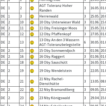
AGT Toleranz Hoher
DE
1
2
3
16.05.
01.
Randen
DE
1
3
Herrenwald
3
25.05.
20.
DE
2
10
10 Oby. Unterwieser Wald
3
01.06.
15.
DE
2
11
11 Oby. Freisinger Moos
3
15.05.
31.
DE
2
12
12 Oby. Pfaffenkopf
3
27.05.
01.
13 Oby. An den 3 Wassern
DE
2
13
6
30.05.
01.
AGT-Toleranzbelegstelle
DE
2
15
15 Oby. Sonnwendjoch
3
01.06.
20.
DE
2
16
16 Oby. Raggert
3
01.06.
01.
DE
2
18
18 Oby. Sauschütt
3
16.05.
01.
DE
2
19
19 Oby. Wendelstein
3
22.05.
31.
21 Nby. Rachel-
DE
2
21
3
13.05.
08.
Diensthütte
DE
2
22
22 Nby Bramandlberg
3
09.05.
25.
DE
2
23
23 Nby Königswald
3
29.04.
15.