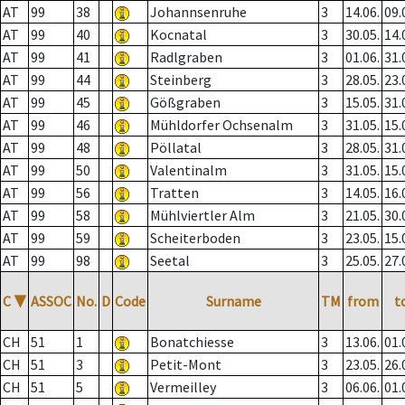
AT
99
38
Johannsenruhe
3
14.06.
09.
AT
99
40
Kocnatal
3
30.05.
14.
AT
99
41
Radlgraben
3
01.06.
31.
AT
99
44
Steinberg
3
28.05.
23.
AT
99
45
Gößgraben
3
15.05.
31.
AT
99
46
Mühldorfer Ochsenalm
3
31.05.
15.
AT
99
48
Pöllatal
3
28.05.
31.
AT
99
50
Valentinalm
3
31.05.
15.
AT
99
56
Tratten
3
14.05.
16.
AT
99
58
Mühlviertler Alm
3
21.05.
30.
AT
99
59
Scheiterboden
3
23.05.
15.
AT
99
98
Seetal
3
25.05.
27.
C
▼
ASSOC
No.
D
Code
Surname
TM
from
t
CH
51
1
Bonatchiesse
3
13.06.
01.
CH
51
3
Petit-Mont
3
23.05.
26.
CH
51
5
Vermeilley
3
06.06.
01.