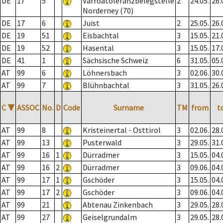
DE
17
5
Varroatoleranzbelegstelle
2
24.05.
26.
Norderney (70)
DE
17
6
Juist
2
25.05.
26.
DE
19
51
Eisbachtal
3
15.05.
21.
DE
19
52
Hasental
3
15.05.
17.
DE
41
1
Sächsische Schweiz
6
31.05.
05.
AT
99
6
Löhnersbach
3
02.06.
30.
AT
99
7
Blühnbachtal
3
31.05.
26.
C
▼
ASSOC
No.
D
Code
Surname
TM
from
t
AT
99
8
Kristeinertal - Osttirol
3
02.06.
28.
AT
99
13
Pusterwald
3
29.05.
31.
AT
99
16
1
Dürradmer
3
15.05.
04.
AT
99
16
2
Dürradmer
3
09.06.
04.
AT
99
17
1
Gschöder
3
15.05.
04.
AT
99
17
2
Gschöder
3
09.06.
04.
AT
99
21
Abtenau Zinkenbach
3
29.05.
28.
AT
99
27
Geiselgrundalm
3
29.05.
28.