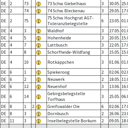
DE
2
73
73 Schw. Giebelhaus
3
30.05.
25.
DE
2
74
74 Schw. Bleckenau
3
29.05.
17.
75 Schw. Hochgrat AGT-
DE
2
75
6
23.05.
01.
Toleranzbelegstelle
DE
4
3
Waldhof
3
27.05.
01.
DE
4
5
Hohenheide
3
20.05.
15.
DE
4
7
Lattbusch
3
22.05.
17.
DE
4
8
Schorfheide-Wildfang
3
15.05.
15.
DE
4
10
Rotkäppchen
3
01.06.
01.
DE
6
1
Spiekeroog
2
02.06.
02.
DE
6
2
Neuwerk
2
18.05.
11.
DE
6
12
Neuenhof
3
13.06.
16.
Gebirgsbelegstelle
DE
6
14
3
25.05.
06.
Torfhaus
DE
8
1
2
Greifswalder Oie
6
02.06.
17.
DE
8
3
Dornbusch
2
26.06.
23.
DE
11
3
Inselbelegstelle Borkum
2
09.05.
18.