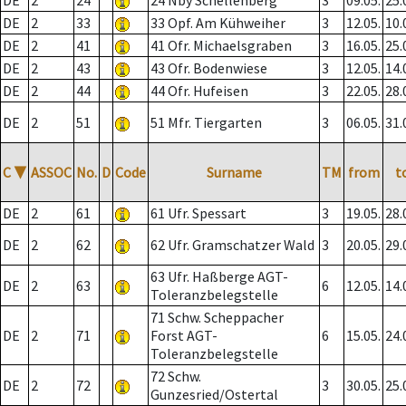
DE
2
24
24 Nby Schellenberg
3
09.05.
25.
DE
2
33
33 Opf. Am Kühweiher
3
12.05.
10.
DE
2
41
41 Ofr. Michaelsgraben
3
16.05.
25.
DE
2
43
43 Ofr. Bodenwiese
3
12.05.
14.
DE
2
44
44 Ofr. Hufeisen
3
22.05.
28.
DE
2
51
51 Mfr. Tiergarten
3
06.05.
31.
C
▼
ASSOC
No.
D
Code
Surname
TM
from
t
DE
2
61
61 Ufr. Spessart
3
19.05.
28.
DE
2
62
62 Ufr. Gramschatzer Wald
3
20.05.
29.
63 Ufr. Haßberge AGT-
DE
2
63
6
12.05.
14.
Toleranzbelegstelle
71 Schw. Scheppacher
DE
2
71
Forst AGT-
6
15.05.
24.
Toleranzbelegstelle
72 Schw.
DE
2
72
3
30.05.
25.
Gunzesried/Ostertal