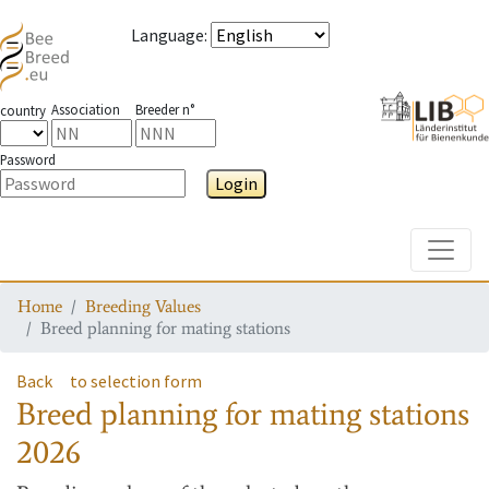
Language
:
Association
Breeder n°
country
Password
Login
Toggle
Home
Breeding Values
Breed planning for mating stations
Back
to selection form
Breed planning for mating stations
2026