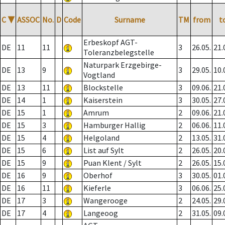
C
▼
ASSOC
No.
D
Code
Surname
TM
from
t
Erbeskopf AGT-
DE
11
11
3
26.05.
21.
Toleranzbelegstelle
Naturpark Erzgebirge-
DE
13
9
3
29.05.
10.
Vogtland
DE
13
11
Blockstelle
3
09.06.
21.
DE
14
1
Kaiserstein
3
30.05.
27.
DE
15
1
Amrum
2
09.06.
21.
DE
15
3
Hamburger Hallig
2
06.06.
11.
DE
15
4
Helgoland
2
13.05.
31.
DE
15
6
List auf Sylt
2
26.05.
20.
DE
15
9
Puan Klent / Sylt
2
26.05.
15.
DE
16
9
Oberhof
3
30.05.
01.
DE
16
11
Kieferle
3
06.06.
25.
DE
17
3
Wangerooge
2
24.05.
29.
DE
17
4
Langeoog
2
31.05.
09.