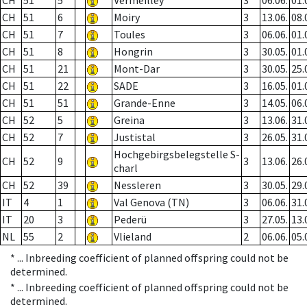
CH
51
5
Vermeilley
3
06.06.
01.
CH
51
6
Moiry
3
13.06.
08.
CH
51
7
Toules
3
06.06.
01.
CH
51
8
Hongrin
3
30.05.
01.
CH
51
21
Mont-Dar
3
30.05.
25.
CH
51
22
SADE
3
16.05.
01.
CH
51
51
Grande-Enne
3
14.05.
06.
CH
52
5
Greina
3
13.06.
31.
CH
52
7
Justistal
3
26.05.
31.
Hochgebirgsbelegstelle S-
CH
52
9
3
13.06.
26.
charl
CH
52
39
Nessleren
3
30.05.
29.
IT
4
1
Val Genova (TN)
3
06.06.
31.
IT
20
3
Pederü
3
27.05.
13.
NL
55
2
Vlieland
2
06.06.
05.
* ...
Inbreeding coefficient of planned offspring could not be
determined.
* ...
Inbreeding coefficient of planned offspring could not be
determined.