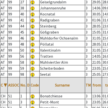
AT
99
27
Geiselgrundalm
3
29.05.
28.
AT
99
38
Johannsenruhe
3
14.06.
09.
AT
99
40
Kocnatal
3
30.05.
14.
AT
99
41
Radlgraben
3
01.06.
31.
AT
99
44
Steinberg
3
28.05.
23.
AT
99
45
Gößgraben
3
15.05.
31.
AT
99
46
Mühldorfer Ochsenalm
3
31.05.
15.
AT
99
48
Pöllatal
3
28.05.
31.
AT
99
50
Valentinalm
3
31.05.
15.
AT
99
56
Tratten
3
14.05.
16.
AT
99
58
Mühlviertler Alm
3
21.05.
30.
AT
99
59
Scheiterboden
3
23.05.
15.
AT
99
98
Seetal
3
25.05.
27.
C
▼
ASSOC
No.
D
Code
Surname
TM
from
t
CH
51
1
Bonatchiesse
3
13.06.
01.
CH
51
3
Petit-Mont
3
23.05.
26.