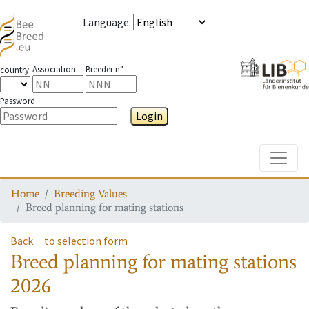
Language
:
Association
Breeder n°
country
Password
Login
Toggle
Home
Breeding Values
Breed planning for mating stations
Back
to selection form
Breed planning for mating stations
2026