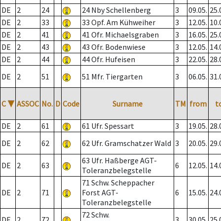
DE
2
24
24 Nby Schellenberg
3
09.05.
25.
DE
2
33
33 Opf. Am Kühweiher
3
12.05.
10.
DE
2
41
41 Ofr. Michaelsgraben
3
16.05.
25.
DE
2
43
43 Ofr. Bodenwiese
3
12.05.
14.
DE
2
44
44 Ofr. Hufeisen
3
22.05.
28.
DE
2
51
51 Mfr. Tiergarten
3
06.05.
31.
C
▼
ASSOC
No.
D
Code
Surname
TM
from
t
DE
2
61
61 Ufr. Spessart
3
19.05.
28.
DE
2
62
62 Ufr. Gramschatzer Wald
3
20.05.
29.
63 Ufr. Haßberge AGT-
DE
2
63
6
12.05.
14.
Toleranzbelegstelle
71 Schw. Scheppacher
DE
2
71
Forst AGT-
6
15.05.
24.
Toleranzbelegstelle
72 Schw.
DE
2
72
3
30.05.
25.