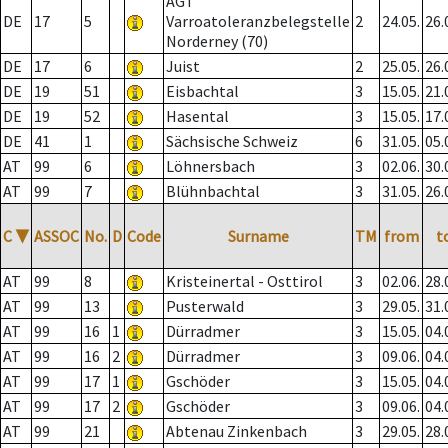
AGT
DE
17
5
Varroatoleranzbelegstelle
2
24.05.
26.
Norderney (70)
DE
17
6
Juist
2
25.05.
26.
DE
19
51
Eisbachtal
3
15.05.
21.
DE
19
52
Hasental
3
15.05.
17.
DE
41
1
Sächsische Schweiz
6
31.05.
05.
AT
99
6
Löhnersbach
3
02.06.
30.
AT
99
7
Blühnbachtal
3
31.05.
26.
C
▼
ASSOC
No.
D
Code
Surname
TM
from
t
AT
99
8
Kristeinertal - Osttirol
3
02.06.
28.
AT
99
13
Pusterwald
3
29.05.
31.
AT
99
16
1
Dürradmer
3
15.05.
04.
AT
99
16
2
Dürradmer
3
09.06.
04.
AT
99
17
1
Gschöder
3
15.05.
04.
AT
99
17
2
Gschöder
3
09.06.
04.
AT
99
21
Abtenau Zinkenbach
3
29.05.
28.