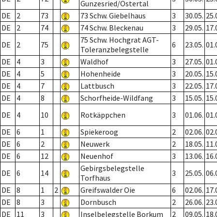
Gunzesried/Ostertal
DE
2
73
73 Schw. Giebelhaus
3
30.05.
25.
DE
2
74
74 Schw. Bleckenau
3
29.05.
17.
75 Schw. Hochgrat AGT-
DE
2
75
6
23.05.
01.
Toleranzbelegstelle
DE
4
3
Waldhof
3
27.05.
01.
DE
4
5
Hohenheide
3
20.05.
15.
DE
4
7
Lattbusch
3
22.05.
17.
DE
4
8
Schorfheide-Wildfang
3
15.05.
15.
DE
4
10
Rotkäppchen
3
01.06.
01.
DE
6
1
Spiekeroog
2
02.06.
02.
DE
6
2
Neuwerk
2
18.05.
11.
DE
6
12
Neuenhof
3
13.06.
16.
Gebirgsbelegstelle
DE
6
14
3
25.05.
06.
Torfhaus
DE
8
1
2
Greifswalder Oie
6
02.06.
17.
DE
8
3
Dornbusch
2
26.06.
23.
DE
11
3
Inselbelegstelle Borkum
2
09.05.
18.