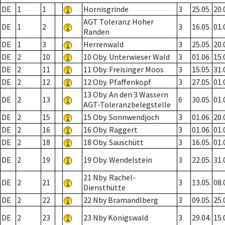
DE
1
1
Hornisgrinde
3
25.05.
20.
AGT Toleranz Hoher
DE
1
2
3
16.05.
01.
Randen
DE
1
3
Herrenwald
3
25.05.
20.
DE
2
10
10 Oby. Unterwieser Wald
3
01.06.
15.
DE
2
11
11 Oby. Freisinger Moos
3
15.05.
31.
DE
2
12
12 Oby. Pfaffenkopf
3
27.05.
01.
13 Oby. An den 3 Wassern
DE
2
13
6
30.05.
01.
AGT-Toleranzbelegstelle
DE
2
15
15 Oby. Sonnwendjoch
3
01.06.
20.
DE
2
16
16 Oby. Raggert
3
01.06.
01.
DE
2
18
18 Oby. Sauschütt
3
16.05.
01.
DE
2
19
19 Oby. Wendelstein
3
22.05.
31.
21 Nby. Rachel-
DE
2
21
3
13.05.
08.
Diensthütte
DE
2
22
22 Nby Bramandlberg
3
09.05.
25.
DE
2
23
23 Nby Königswald
3
29.04.
15.