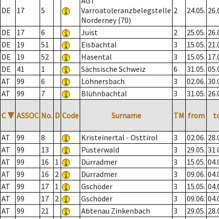
AGT
DE
17
5
Varroatoleranzbelegstelle
2
24.05.
26.
Norderney (70)
DE
17
6
Juist
2
25.05.
26.
DE
19
51
Eisbachtal
3
15.05.
21.
DE
19
52
Hasental
3
15.05.
17.
DE
41
1
Sächsische Schweiz
6
31.05.
05.
AT
99
6
Löhnersbach
3
02.06.
30.
AT
99
7
Blühnbachtal
3
31.05.
26.
C
▼
ASSOC
No.
D
Code
Surname
TM
from
t
AT
99
8
Kristeinertal - Osttirol
3
02.06.
28.
AT
99
13
Pusterwald
3
29.05.
31.
AT
99
16
1
Dürradmer
3
15.05.
04.
AT
99
16
2
Dürradmer
3
09.06.
04.
AT
99
17
1
Gschöder
3
15.05.
04.
AT
99
17
2
Gschöder
3
09.06.
04.
AT
99
21
Abtenau Zinkenbach
3
29.05.
28.