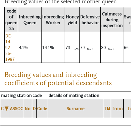
Breeding values
of the selected mother queen
code
Calmness
of
Inbreeding
Inbreeding
Honey
Defensive
Sw
during
queen
Queen
Worker
yield
behavior
inspection
2a
DE-
14-
92-
4.1%
14.1%
73
79
80
66
0.24
0.22
0.22
26-
1987
Breeding values and inbreeding
coefficients of potential descendants
mating station code
details of mating station
C
▼
ASSOC
No.
D
Code
Surname
TM
from
t