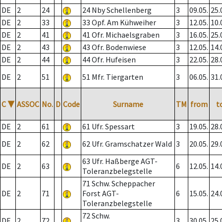
DE
2
24
24 Nby Schellenberg
3
09.05.
25.
DE
2
33
33 Opf. Am Kühweiher
3
12.05.
10.
DE
2
41
41 Ofr. Michaelsgraben
3
16.05.
25.
DE
2
43
43 Ofr. Bodenwiese
3
12.05.
14.
DE
2
44
44 Ofr. Hufeisen
3
22.05.
28.
DE
2
51
51 Mfr. Tiergarten
3
06.05.
31.
C
▼
ASSOC
No.
D
Code
Surname
TM
from
t
DE
2
61
61 Ufr. Spessart
3
19.05.
28.
DE
2
62
62 Ufr. Gramschatzer Wald
3
20.05.
29.
63 Ufr. Haßberge AGT-
DE
2
63
6
12.05.
14.
Toleranzbelegstelle
71 Schw. Scheppacher
DE
2
71
Forst AGT-
6
15.05.
24.
Toleranzbelegstelle
72 Schw.
DE
2
72
3
30.05.
25.