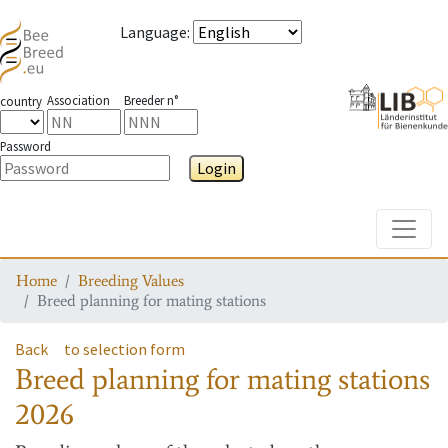
Language
:
Association
Breeder n°
country
Password
Login
Toggle
Home
Breeding Values
Breed planning for mating stations
Back
to selection form
Breed planning for mating stations
2026