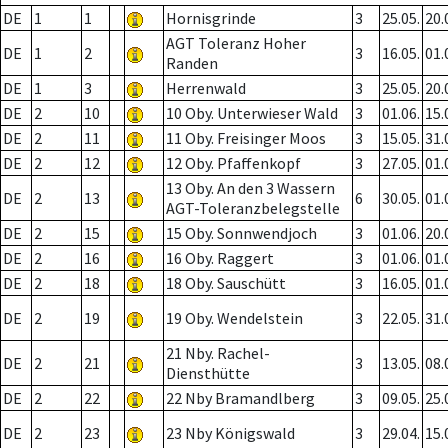
DE
1
1
Hornisgrinde
3
25.05.
20.
AGT Toleranz Hoher
DE
1
2
3
16.05.
01.
Randen
DE
1
3
Herrenwald
3
25.05.
20.
DE
2
10
10 Oby. Unterwieser Wald
3
01.06.
15.
DE
2
11
11 Oby. Freisinger Moos
3
15.05.
31.
DE
2
12
12 Oby. Pfaffenkopf
3
27.05.
01.
13 Oby. An den 3 Wassern
DE
2
13
6
30.05.
01.
AGT-Toleranzbelegstelle
DE
2
15
15 Oby. Sonnwendjoch
3
01.06.
20.
DE
2
16
16 Oby. Raggert
3
01.06.
01.
DE
2
18
18 Oby. Sauschütt
3
16.05.
01.
DE
2
19
19 Oby. Wendelstein
3
22.05.
31.
21 Nby. Rachel-
DE
2
21
3
13.05.
08.
Diensthütte
DE
2
22
22 Nby Bramandlberg
3
09.05.
25.
DE
2
23
23 Nby Königswald
3
29.04.
15.