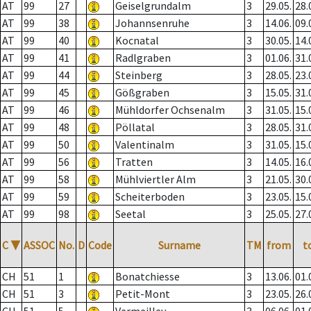
AT
99
27
Geiselgrundalm
3
29.05.
28.
AT
99
38
Johannsenruhe
3
14.06.
09.
AT
99
40
Kocnatal
3
30.05.
14.
AT
99
41
Radlgraben
3
01.06.
31.
AT
99
44
Steinberg
3
28.05.
23.
AT
99
45
Gößgraben
3
15.05.
31.
AT
99
46
Mühldorfer Ochsenalm
3
31.05.
15.
AT
99
48
Pöllatal
3
28.05.
31.
AT
99
50
Valentinalm
3
31.05.
15.
AT
99
56
Tratten
3
14.05.
16.
AT
99
58
Mühlviertler Alm
3
21.05.
30.
AT
99
59
Scheiterboden
3
23.05.
15.
AT
99
98
Seetal
3
25.05.
27.
C
▼
ASSOC
No.
D
Code
Surname
TM
from
t
CH
51
1
Bonatchiesse
3
13.06.
01.
CH
51
3
Petit-Mont
3
23.05.
26.