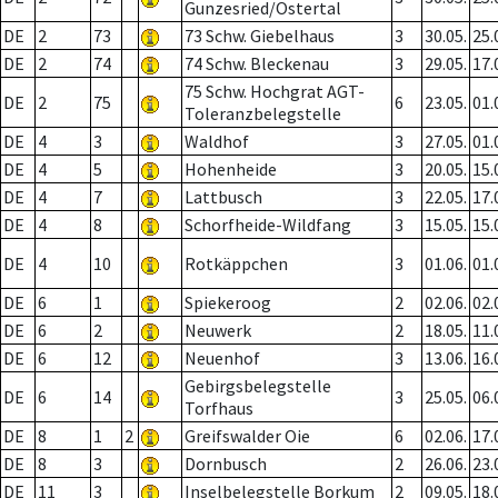
Gunzesried/Ostertal
DE
2
73
73 Schw. Giebelhaus
3
30.05.
25.
DE
2
74
74 Schw. Bleckenau
3
29.05.
17.
75 Schw. Hochgrat AGT-
DE
2
75
6
23.05.
01.
Toleranzbelegstelle
DE
4
3
Waldhof
3
27.05.
01.
DE
4
5
Hohenheide
3
20.05.
15.
DE
4
7
Lattbusch
3
22.05.
17.
DE
4
8
Schorfheide-Wildfang
3
15.05.
15.
DE
4
10
Rotkäppchen
3
01.06.
01.
DE
6
1
Spiekeroog
2
02.06.
02.
DE
6
2
Neuwerk
2
18.05.
11.
DE
6
12
Neuenhof
3
13.06.
16.
Gebirgsbelegstelle
DE
6
14
3
25.05.
06.
Torfhaus
DE
8
1
2
Greifswalder Oie
6
02.06.
17.
DE
8
3
Dornbusch
2
26.06.
23.
DE
11
3
Inselbelegstelle Borkum
2
09.05.
18.