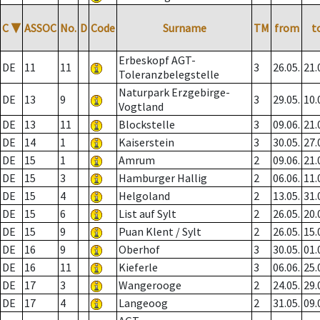
C
▼
ASSOC
No.
D
Code
Surname
TM
from
t
Erbeskopf AGT-
DE
11
11
3
26.05.
21.
Toleranzbelegstelle
Naturpark Erzgebirge-
DE
13
9
3
29.05.
10.
Vogtland
DE
13
11
Blockstelle
3
09.06.
21.
DE
14
1
Kaiserstein
3
30.05.
27.
DE
15
1
Amrum
2
09.06.
21.
DE
15
3
Hamburger Hallig
2
06.06.
11.
DE
15
4
Helgoland
2
13.05.
31.
DE
15
6
List auf Sylt
2
26.05.
20.
DE
15
9
Puan Klent / Sylt
2
26.05.
15.
DE
16
9
Oberhof
3
30.05.
01.
DE
16
11
Kieferle
3
06.06.
25.
DE
17
3
Wangerooge
2
24.05.
29.
DE
17
4
Langeoog
2
31.05.
09.