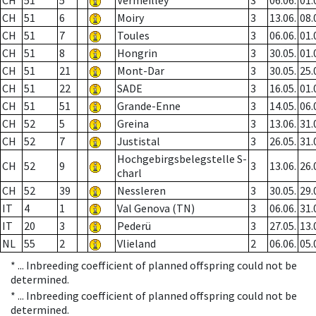
CH
51
5
Vermeilley
3
06.06.
01.
CH
51
6
Moiry
3
13.06.
08.
CH
51
7
Toules
3
06.06.
01.
CH
51
8
Hongrin
3
30.05.
01.
CH
51
21
Mont-Dar
3
30.05.
25.
CH
51
22
SADE
3
16.05.
01.
CH
51
51
Grande-Enne
3
14.05.
06.
CH
52
5
Greina
3
13.06.
31.
CH
52
7
Justistal
3
26.05.
31.
Hochgebirgsbelegstelle S-
CH
52
9
3
13.06.
26.
charl
CH
52
39
Nessleren
3
30.05.
29.
IT
4
1
Val Genova (TN)
3
06.06.
31.
IT
20
3
Pederü
3
27.05.
13.
NL
55
2
Vlieland
2
06.06.
05.
* ...
Inbreeding coefficient of planned offspring could not be
determined.
* ...
Inbreeding coefficient of planned offspring could not be
determined.