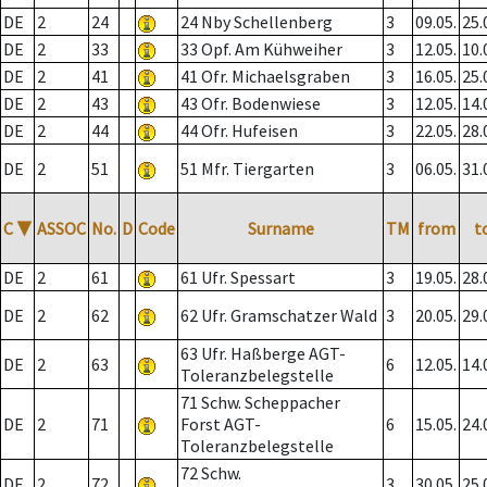
DE
2
24
24 Nby Schellenberg
3
09.05.
25.
DE
2
33
33 Opf. Am Kühweiher
3
12.05.
10.
DE
2
41
41 Ofr. Michaelsgraben
3
16.05.
25.
DE
2
43
43 Ofr. Bodenwiese
3
12.05.
14.
DE
2
44
44 Ofr. Hufeisen
3
22.05.
28.
DE
2
51
51 Mfr. Tiergarten
3
06.05.
31.
C
▼
ASSOC
No.
D
Code
Surname
TM
from
t
DE
2
61
61 Ufr. Spessart
3
19.05.
28.
DE
2
62
62 Ufr. Gramschatzer Wald
3
20.05.
29.
63 Ufr. Haßberge AGT-
DE
2
63
6
12.05.
14.
Toleranzbelegstelle
71 Schw. Scheppacher
DE
2
71
Forst AGT-
6
15.05.
24.
Toleranzbelegstelle
72 Schw.
DE
2
72
3
30.05.
25.