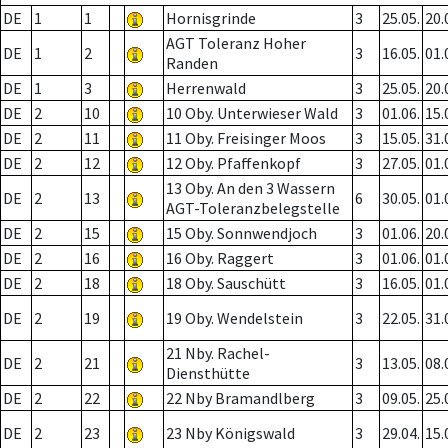
DE
1
1
Hornisgrinde
3
25.05.
20.
AGT Toleranz Hoher
DE
1
2
3
16.05.
01.
Randen
DE
1
3
Herrenwald
3
25.05.
20.
DE
2
10
10 Oby. Unterwieser Wald
3
01.06.
15.
DE
2
11
11 Oby. Freisinger Moos
3
15.05.
31.
DE
2
12
12 Oby. Pfaffenkopf
3
27.05.
01.
13 Oby. An den 3 Wassern
DE
2
13
6
30.05.
01.
AGT-Toleranzbelegstelle
DE
2
15
15 Oby. Sonnwendjoch
3
01.06.
20.
DE
2
16
16 Oby. Raggert
3
01.06.
01.
DE
2
18
18 Oby. Sauschütt
3
16.05.
01.
DE
2
19
19 Oby. Wendelstein
3
22.05.
31.
21 Nby. Rachel-
DE
2
21
3
13.05.
08.
Diensthütte
DE
2
22
22 Nby Bramandlberg
3
09.05.
25.
DE
2
23
23 Nby Königswald
3
29.04.
15.