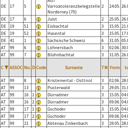
AGT
DE
17
5
Varroatoleranzbelegstelle
2
24.05.
26.
Norderney (70)
DE
17
6
Juist
2
25.05.
26.
DE
19
51
Eisbachtal
3
15.05.
21.
DE
19
52
Hasental
3
15.05.
17.
DE
41
1
Sächsische Schweiz
6
31.05.
05.
AT
99
6
Löhnersbach
3
02.06.
30.
AT
99
7
Blühnbachtal
3
31.05.
26.
C
▼
ASSOC
No.
D
Code
Surname
TM
from
t
AT
99
8
Kristeinertal - Osttirol
3
02.06.
28.
AT
99
13
Pusterwald
3
29.05.
31.
AT
99
16
1
Dürradmer
3
15.05.
04.
AT
99
16
2
Dürradmer
3
09.06.
04.
AT
99
17
1
Gschöder
3
15.05.
04.
AT
99
17
2
Gschöder
3
09.06.
04.
AT
99
21
Abtenau Zinkenbach
3
29.05.
28.