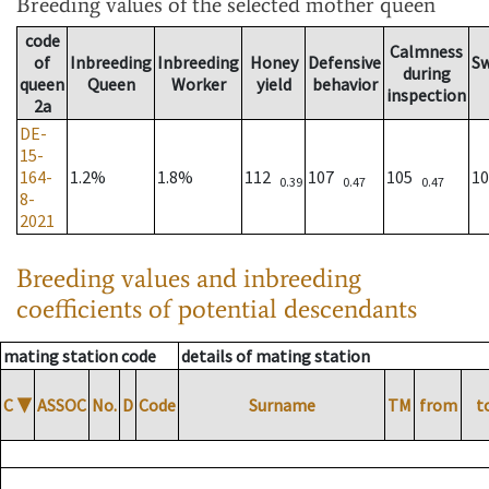
Breeding values
of the selected mother queen
code
Calmness
of
Inbreeding
Inbreeding
Honey
Defensive
S
during
queen
Queen
Worker
yield
behavior
inspection
2a
DE-
15-
164-
1.2%
1.8%
112
107
105
1
0.39
0.47
0.47
8-
2021
Breeding values and inbreeding
coefficients of potential descendants
mating station code
details of mating station
C
▼
ASSOC
No.
D
Code
Surname
TM
from
t