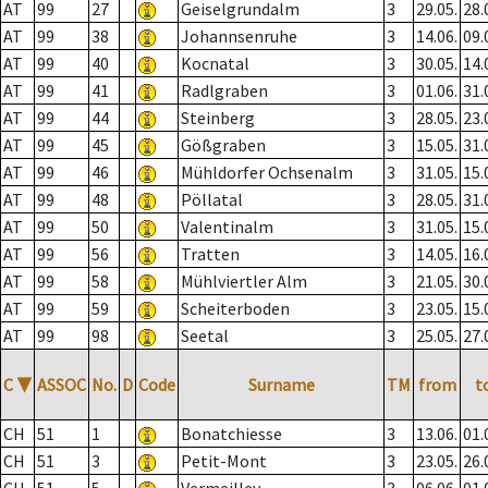
AT
99
27
Geiselgrundalm
3
29.05.
28.
AT
99
38
Johannsenruhe
3
14.06.
09.
AT
99
40
Kocnatal
3
30.05.
14.
AT
99
41
Radlgraben
3
01.06.
31.
AT
99
44
Steinberg
3
28.05.
23.
AT
99
45
Gößgraben
3
15.05.
31.
AT
99
46
Mühldorfer Ochsenalm
3
31.05.
15.
AT
99
48
Pöllatal
3
28.05.
31.
AT
99
50
Valentinalm
3
31.05.
15.
AT
99
56
Tratten
3
14.05.
16.
AT
99
58
Mühlviertler Alm
3
21.05.
30.
AT
99
59
Scheiterboden
3
23.05.
15.
AT
99
98
Seetal
3
25.05.
27.
C
▼
ASSOC
No.
D
Code
Surname
TM
from
t
CH
51
1
Bonatchiesse
3
13.06.
01.
CH
51
3
Petit-Mont
3
23.05.
26.