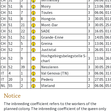
CH
51
5
Vermeilley
3
06.06.
01.
CH
51
6
Moiry
3
13.06.
08.
CH
51
7
Toules
3
06.06.
01.
CH
51
8
Hongrin
3
30.05.
01.
CH
51
21
Mont-Dar
3
30.05.
25.
CH
51
22
SADE
3
16.05.
01.
CH
51
51
Grande-Enne
3
14.05.
06.
CH
52
5
Greina
3
13.06.
31.
CH
52
7
Justistal
3
26.05.
31.
Hochgebirgsbelegstelle S-
CH
52
9
3
13.06.
26.
charl
CH
52
39
Nessleren
3
30.05.
29.
IT
4
1
Val Genova (TN)
3
06.06.
31.
IT
20
3
Pederü
3
27.05.
13.
NL
55
2
Vlieland
2
06.06.
05.
Notice
The inbreeding coefficient refers to the workers of the
planned colony. The inbreeding coefficient of the queen only