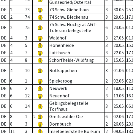
Gunzesried/Ostertal
DE
2
73
73 Schw. Giebelhaus
3
30.05.
25.
DE
2
74
74 Schw. Bleckenau
3
29.05.
17.
75 Schw. Hochgrat AGT-
DE
2
75
6
23.05.
01.
Toleranzbelegstelle
DE
4
3
Waldhof
3
27.05.
01.
DE
4
5
Hohenheide
3
20.05.
15.
DE
4
7
Lattbusch
3
22.05.
17.
DE
4
8
Schorfheide-Wildfang
3
15.05.
15.
DE
4
10
Rotkäppchen
3
01.06.
01.
DE
6
1
Spiekeroog
2
02.06.
02.
DE
6
2
Neuwerk
2
18.05.
11.
DE
6
12
Neuenhof
3
13.06.
16.
Gebirgsbelegstelle
DE
6
14
3
25.05.
06.
Torfhaus
DE
8
1
2
Greifswalder Oie
6
02.06.
17.
DE
8
3
Dornbusch
2
26.06.
23.
DE
11
3
Inselbelegstelle Borkum
2
09.05.
18.