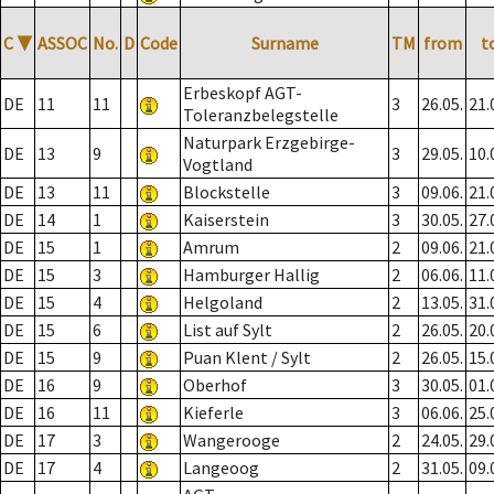
C
▼
ASSOC
No.
D
Code
Surname
TM
from
t
Erbeskopf AGT-
DE
11
11
3
26.05.
21.
Toleranzbelegstelle
Naturpark Erzgebirge-
DE
13
9
3
29.05.
10.
Vogtland
DE
13
11
Blockstelle
3
09.06.
21.
DE
14
1
Kaiserstein
3
30.05.
27.
DE
15
1
Amrum
2
09.06.
21.
DE
15
3
Hamburger Hallig
2
06.06.
11.
DE
15
4
Helgoland
2
13.05.
31.
DE
15
6
List auf Sylt
2
26.05.
20.
DE
15
9
Puan Klent / Sylt
2
26.05.
15.
DE
16
9
Oberhof
3
30.05.
01.
DE
16
11
Kieferle
3
06.06.
25.
DE
17
3
Wangerooge
2
24.05.
29.
DE
17
4
Langeoog
2
31.05.
09.