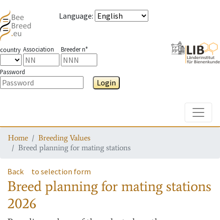
Language
:
Association
Breeder n°
country
Password
Login
Toggle
Home
Breeding Values
Breed planning for mating stations
Back
to selection form
Breed planning for mating stations
2026