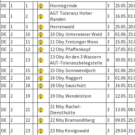
DE
1
1
Hornisgrinde
3
25.05.
20.
AGT Toleranz Hoher
DE
1
2
3
16.05.
01.
Randen
DE
1
3
Herrenwald
3
25.05.
20.
DE
2
10
10 Oby. Unterwieser Wald
3
01.06.
15.
DE
2
11
11 Oby. Freisinger Moos
3
15.05.
31.
DE
2
12
12 Oby. Pfaffenkopf
3
27.05.
01.
13 Oby. An den 3 Wassern
DE
2
13
6
30.05.
01.
AGT-Toleranzbelegstelle
DE
2
15
15 Oby. Sonnwendjoch
3
01.06.
20.
DE
2
16
16 Oby. Raggert
3
01.06.
01.
DE
2
18
18 Oby. Sauschütt
3
16.05.
01.
DE
2
19
19 Oby. Wendelstein
3
22.05.
31.
21 Nby. Rachel-
DE
2
21
3
13.05.
08.
Diensthütte
DE
2
22
22 Nby Bramandlberg
3
09.05.
25.
DE
2
23
23 Nby Königswald
3
29.04.
15.