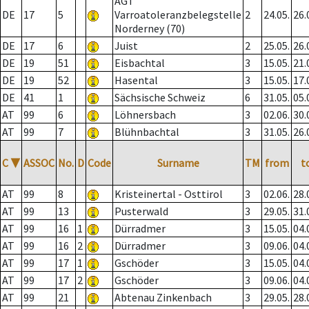
AGT
DE
17
5
Varroatoleranzbelegstelle
2
24.05.
26.
Norderney (70)
DE
17
6
Juist
2
25.05.
26.
DE
19
51
Eisbachtal
3
15.05.
21.
DE
19
52
Hasental
3
15.05.
17.
DE
41
1
Sächsische Schweiz
6
31.05.
05.
AT
99
6
Löhnersbach
3
02.06.
30.
AT
99
7
Blühnbachtal
3
31.05.
26.
C
▼
ASSOC
No.
D
Code
Surname
TM
from
t
AT
99
8
Kristeinertal - Osttirol
3
02.06.
28.
AT
99
13
Pusterwald
3
29.05.
31.
AT
99
16
1
Dürradmer
3
15.05.
04.
AT
99
16
2
Dürradmer
3
09.06.
04.
AT
99
17
1
Gschöder
3
15.05.
04.
AT
99
17
2
Gschöder
3
09.06.
04.
AT
99
21
Abtenau Zinkenbach
3
29.05.
28.