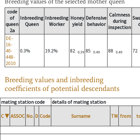
Breeding values
of the selected mother queen
code
Calmness
of
Inbreeding
Inbreeding
Honey
Defensive
Sw
during
queen
Queen
Worker
yield
behavior
inspection
2a
DE-
16-
40-
0.3%
19.2%
82
85
88
72
0.39
0.49
0.49
448-
2010
Breeding values and inbreeding
coefficients of potential descendants
mating station code
details of mating station
C
▼
ASSOC
No.
D
Code
Surname
TM
from
t