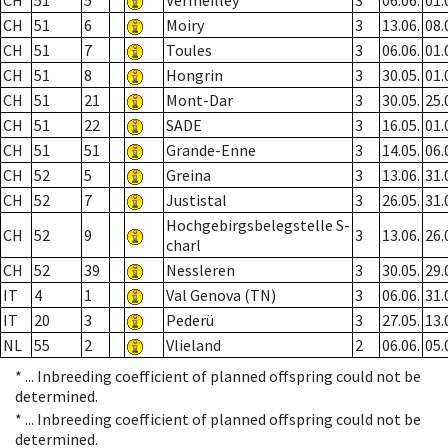
CH
51
5
Vermeilley
3
06.06.
01.
CH
51
6
Moiry
3
13.06.
08.
CH
51
7
Toules
3
06.06.
01.
CH
51
8
Hongrin
3
30.05.
01.
CH
51
21
Mont-Dar
3
30.05.
25.
CH
51
22
SADE
3
16.05.
01.
CH
51
51
Grande-Enne
3
14.05.
06.
CH
52
5
Greina
3
13.06.
31.
CH
52
7
Justistal
3
26.05.
31.
Hochgebirgsbelegstelle S-
CH
52
9
3
13.06.
26.
charl
CH
52
39
Nessleren
3
30.05.
29.
IT
4
1
Val Genova (TN)
3
06.06.
31.
IT
20
3
Pederü
3
27.05.
13.
NL
55
2
Vlieland
2
06.06.
05.
* ...
Inbreeding coefficient of planned offspring could not be
determined.
* ...
Inbreeding coefficient of planned offspring could not be
determined.