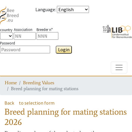
Language
:
Association
Breeder n°
country
Password
Login
Toggle
Home
Breeding Values
Breed planning for mating stations
Back
to selection form
Breed planning for mating stations
2026