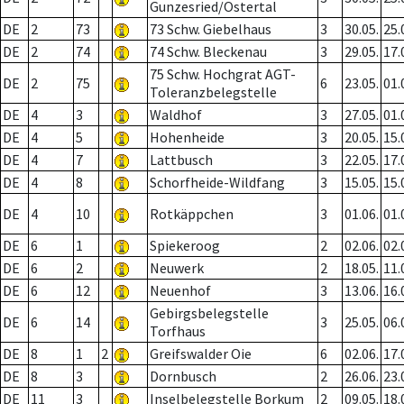
Gunzesried/Ostertal
DE
2
73
73 Schw. Giebelhaus
3
30.05.
25.
DE
2
74
74 Schw. Bleckenau
3
29.05.
17.
75 Schw. Hochgrat AGT-
DE
2
75
6
23.05.
01.
Toleranzbelegstelle
DE
4
3
Waldhof
3
27.05.
01.
DE
4
5
Hohenheide
3
20.05.
15.
DE
4
7
Lattbusch
3
22.05.
17.
DE
4
8
Schorfheide-Wildfang
3
15.05.
15.
DE
4
10
Rotkäppchen
3
01.06.
01.
DE
6
1
Spiekeroog
2
02.06.
02.
DE
6
2
Neuwerk
2
18.05.
11.
DE
6
12
Neuenhof
3
13.06.
16.
Gebirgsbelegstelle
DE
6
14
3
25.05.
06.
Torfhaus
DE
8
1
2
Greifswalder Oie
6
02.06.
17.
DE
8
3
Dornbusch
2
26.06.
23.
DE
11
3
Inselbelegstelle Borkum
2
09.05.
18.