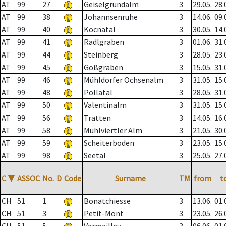
AT
99
27
Geiselgrundalm
3
29.05.
28.
AT
99
38
Johannsenruhe
3
14.06.
09.
AT
99
40
Kocnatal
3
30.05.
14.
AT
99
41
Radlgraben
3
01.06.
31.
AT
99
44
Steinberg
3
28.05.
23.
AT
99
45
Gößgraben
3
15.05.
31.
AT
99
46
Mühldorfer Ochsenalm
3
31.05.
15.
AT
99
48
Pöllatal
3
28.05.
31.
AT
99
50
Valentinalm
3
31.05.
15.
AT
99
56
Tratten
3
14.05.
16.
AT
99
58
Mühlviertler Alm
3
21.05.
30.
AT
99
59
Scheiterboden
3
23.05.
15.
AT
99
98
Seetal
3
25.05.
27.
C
▼
ASSOC
No.
D
Code
Surname
TM
from
t
CH
51
1
Bonatchiesse
3
13.06.
01.
CH
51
3
Petit-Mont
3
23.05.
26.