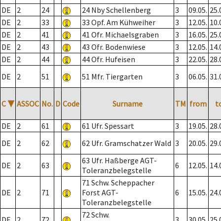
DE
2
24
24 Nby Schellenberg
3
09.05.
25.
DE
2
33
33 Opf. Am Kühweiher
3
12.05.
10.
DE
2
41
41 Ofr. Michaelsgraben
3
16.05.
25.
DE
2
43
43 Ofr. Bodenwiese
3
12.05.
14.
DE
2
44
44 Ofr. Hufeisen
3
22.05.
28.
DE
2
51
51 Mfr. Tiergarten
3
06.05.
31.
C
▼
ASSOC
No.
D
Code
Surname
TM
from
t
DE
2
61
61 Ufr. Spessart
3
19.05.
28.
DE
2
62
62 Ufr. Gramschatzer Wald
3
20.05.
29.
63 Ufr. Haßberge AGT-
DE
2
63
6
12.05.
14.
Toleranzbelegstelle
71 Schw. Scheppacher
DE
2
71
Forst AGT-
6
15.05.
24.
Toleranzbelegstelle
72 Schw.
DE
2
72
3
30.05.
25.