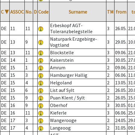
C
▼
ASSOC
No.
D
Code
Surname
TM
from
t
Erbeskopf AGT-
DE
11
11
3
26.05.
21.
Toleranzbelegstelle
Naturpark Erzgebirge-
DE
13
9
3
29.05.
10.
Vogtland
DE
13
11
Blockstelle
3
09.06.
21.
DE
14
1
Kaiserstein
3
30.05.
27.
DE
15
1
Amrum
2
09.06.
21.
DE
15
3
Hamburger Hallig
2
06.06.
11.
DE
15
4
Helgoland
2
13.05.
31.
DE
15
6
List auf Sylt
2
26.05.
20.
DE
15
9
Puan Klent / Sylt
2
26.05.
15.
DE
16
9
Oberhof
3
30.05.
01.
DE
16
11
Kieferle
3
06.06.
25.
DE
17
3
Wangerooge
2
24.05.
29.
DE
17
4
Langeoog
2
31.05.
09.