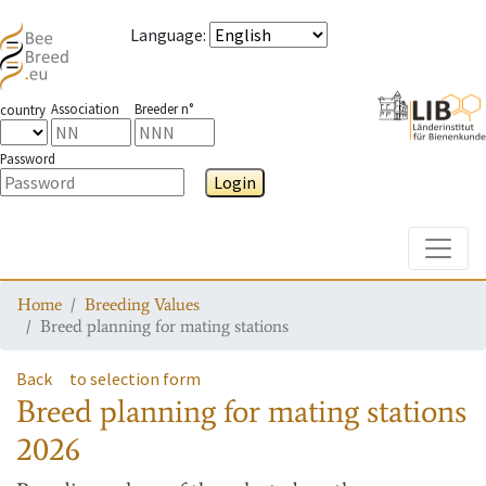
Language
:
Association
Breeder n°
country
Password
Login
Toggle
Home
Breeding Values
Breed planning for mating stations
Back
to selection form
Breed planning for mating stations
2026