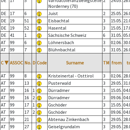
DE
17
5
Varroatoleranzbelegstelle
2
24.05.
26.
Norderney (70)
DE
17
6
Juist
2
25.05.
26.
DE
19
51
Eisbachtal
3
15.05.
21.
DE
19
52
Hasental
3
15.05.
17.
DE
41
1
Sächsische Schweiz
6
31.05.
05.
AT
99
6
Löhnersbach
3
02.06.
30.
AT
99
7
Blühnbachtal
3
31.05.
26.
C
▼
ASSOC
No.
D
Code
Surname
TM
from
t
AT
99
8
Kristeinertal - Osttirol
3
02.06.
28.
AT
99
13
Pusterwald
3
29.05.
31.
AT
99
16
1
Dürradmer
3
15.05.
04.
AT
99
16
2
Dürradmer
3
09.06.
04.
AT
99
17
1
Gschöder
3
15.05.
04.
AT
99
17
2
Gschöder
3
09.06.
04.
AT
99
21
Abtenau Zinkenbach
3
29.05.
28.
AT
99
27
Geiselgrundalm
3
29.05.
28.