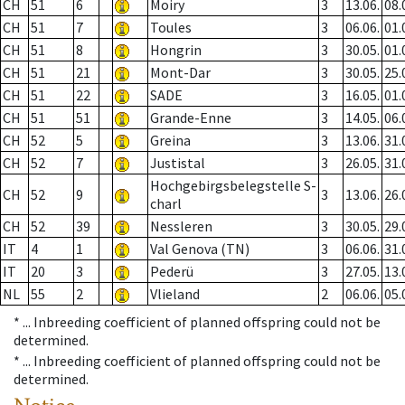
CH
51
6
Moiry
3
13.06.
08.
CH
51
7
Toules
3
06.06.
01.
CH
51
8
Hongrin
3
30.05.
01.
CH
51
21
Mont-Dar
3
30.05.
25.
CH
51
22
SADE
3
16.05.
01.
CH
51
51
Grande-Enne
3
14.05.
06.
CH
52
5
Greina
3
13.06.
31.
CH
52
7
Justistal
3
26.05.
31.
Hochgebirgsbelegstelle S-
CH
52
9
3
13.06.
26.
charl
CH
52
39
Nessleren
3
30.05.
29.
IT
4
1
Val Genova (TN)
3
06.06.
31.
IT
20
3
Pederü
3
27.05.
13.
NL
55
2
Vlieland
2
06.06.
05.
* ...
Inbreeding coefficient of planned offspring could not be
determined.
* ...
Inbreeding coefficient of planned offspring could not be
determined.