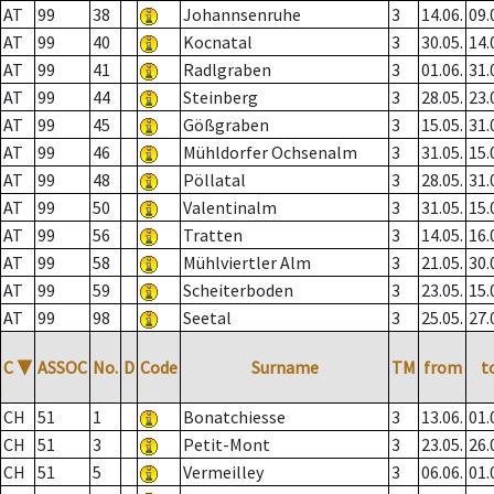
AT
99
38
Johannsenruhe
3
14.06.
09.
AT
99
40
Kocnatal
3
30.05.
14.
AT
99
41
Radlgraben
3
01.06.
31.
AT
99
44
Steinberg
3
28.05.
23.
AT
99
45
Gößgraben
3
15.05.
31.
AT
99
46
Mühldorfer Ochsenalm
3
31.05.
15.
AT
99
48
Pöllatal
3
28.05.
31.
AT
99
50
Valentinalm
3
31.05.
15.
AT
99
56
Tratten
3
14.05.
16.
AT
99
58
Mühlviertler Alm
3
21.05.
30.
AT
99
59
Scheiterboden
3
23.05.
15.
AT
99
98
Seetal
3
25.05.
27.
C
▼
ASSOC
No.
D
Code
Surname
TM
from
t
CH
51
1
Bonatchiesse
3
13.06.
01.
CH
51
3
Petit-Mont
3
23.05.
26.
CH
51
5
Vermeilley
3
06.06.
01.