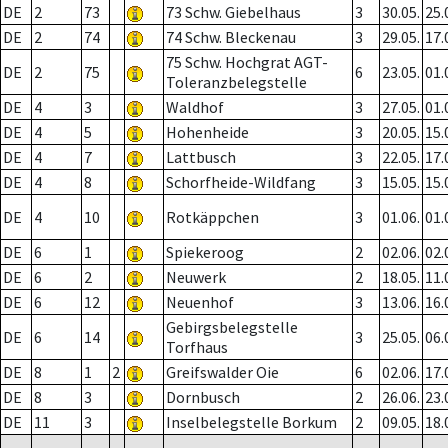
DE
2
73
73 Schw. Giebelhaus
3
30.05.
25.
DE
2
74
74 Schw. Bleckenau
3
29.05.
17.
75 Schw. Hochgrat AGT-
DE
2
75
6
23.05.
01.
Toleranzbelegstelle
DE
4
3
Waldhof
3
27.05.
01.
DE
4
5
Hohenheide
3
20.05.
15.
DE
4
7
Lattbusch
3
22.05.
17.
DE
4
8
Schorfheide-Wildfang
3
15.05.
15.
DE
4
10
Rotkäppchen
3
01.06.
01.
DE
6
1
Spiekeroog
2
02.06.
02.
DE
6
2
Neuwerk
2
18.05.
11.
DE
6
12
Neuenhof
3
13.06.
16.
Gebirgsbelegstelle
DE
6
14
3
25.05.
06.
Torfhaus
DE
8
1
2
Greifswalder Oie
6
02.06.
17.
DE
8
3
Dornbusch
2
26.06.
23.
DE
11
3
Inselbelegstelle Borkum
2
09.05.
18.