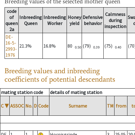
Breeding values
of the selected mother queen
code
Calmness
of
Inbreeding
Inbreeding
Honey
Defensive
Sw
during
queen
Queen
Worker
yield
behavior
inspection
2a
DE-
16-5-
21.3%
16.8%
80
(79)
(75)
(7
0.50
0.39
0.40
2993-
1976
Breeding values and inbreeding
coefficients of potential descendants
mating station code
details of mating station
C
▼
ASSOC
No.
D
Code
Surname
TM
from
t
DE
1
1
Hornisgrinde
3
25.05.
20.