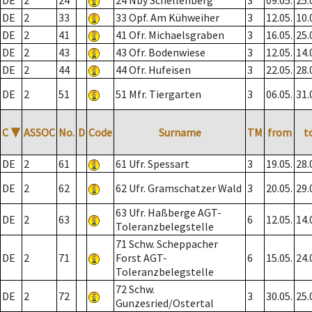
DE
2
24
24 Nby Schellenberg
3
09.05.
25.
DE
2
33
33 Opf. Am Kühweiher
3
12.05.
10.
DE
2
41
41 Ofr. Michaelsgraben
3
16.05.
25.
DE
2
43
43 Ofr. Bodenwiese
3
12.05.
14.
DE
2
44
44 Ofr. Hufeisen
3
22.05.
28.
DE
2
51
51 Mfr. Tiergarten
3
06.05.
31.
C
▼
ASSOC
No.
D
Code
Surname
TM
from
t
DE
2
61
61 Ufr. Spessart
3
19.05.
28.
DE
2
62
62 Ufr. Gramschatzer Wald
3
20.05.
29.
63 Ufr. Haßberge AGT-
DE
2
63
6
12.05.
14.
Toleranzbelegstelle
71 Schw. Scheppacher
DE
2
71
Forst AGT-
6
15.05.
24.
Toleranzbelegstelle
72 Schw.
DE
2
72
3
30.05.
25.
Gunzesried/Ostertal