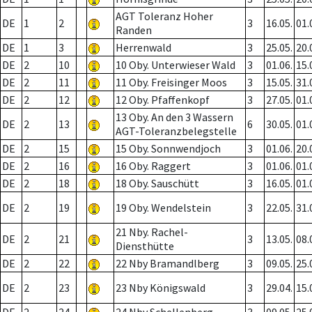
AGT Toleranz Hoher
DE
1
2
3
16.05.
01.
Randen
DE
1
3
Herrenwald
3
25.05.
20.
DE
2
10
10 Oby. Unterwieser Wald
3
01.06.
15.
DE
2
11
11 Oby. Freisinger Moos
3
15.05.
31.
DE
2
12
12 Oby. Pfaffenkopf
3
27.05.
01.
13 Oby. An den 3 Wassern
DE
2
13
6
30.05.
01.
AGT-Toleranzbelegstelle
DE
2
15
15 Oby. Sonnwendjoch
3
01.06.
20.
DE
2
16
16 Oby. Raggert
3
01.06.
01.
DE
2
18
18 Oby. Sauschütt
3
16.05.
01.
DE
2
19
19 Oby. Wendelstein
3
22.05.
31.
21 Nby. Rachel-
DE
2
21
3
13.05.
08.
Diensthütte
DE
2
22
22 Nby Bramandlberg
3
09.05.
25.
DE
2
23
23 Nby Königswald
3
29.04.
15.