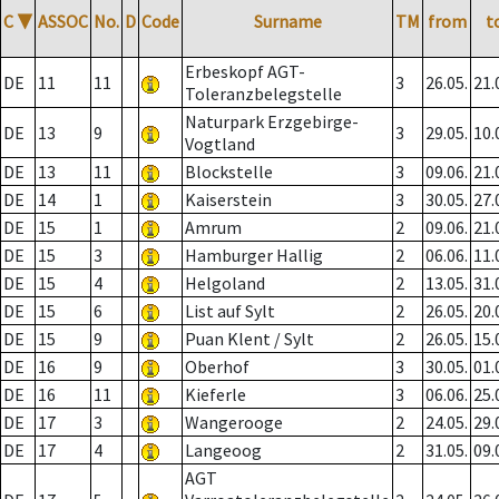
C
▼
ASSOC
No.
D
Code
Surname
TM
from
t
Erbeskopf AGT-
DE
11
11
3
26.05.
21.
Toleranzbelegstelle
Naturpark Erzgebirge-
DE
13
9
3
29.05.
10.
Vogtland
DE
13
11
Blockstelle
3
09.06.
21.
DE
14
1
Kaiserstein
3
30.05.
27.
DE
15
1
Amrum
2
09.06.
21.
DE
15
3
Hamburger Hallig
2
06.06.
11.
DE
15
4
Helgoland
2
13.05.
31.
DE
15
6
List auf Sylt
2
26.05.
20.
DE
15
9
Puan Klent / Sylt
2
26.05.
15.
DE
16
9
Oberhof
3
30.05.
01.
DE
16
11
Kieferle
3
06.06.
25.
DE
17
3
Wangerooge
2
24.05.
29.
DE
17
4
Langeoog
2
31.05.
09.
AGT