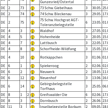
Gunzesried/Ostertal
DE
2
73
73 Schw. Giebelhaus
3
30.05.
25.
DE
2
74
74 Schw. Bleckenau
3
29.05.
17.
75 Schw. Hochgrat AGT-
DE
2
75
6
23.05.
01.
Toleranzbelegstelle
DE
4
3
Waldhof
3
27.05.
01.
DE
4
5
Hohenheide
3
20.05.
15.
DE
4
7
Lattbusch
3
22.05.
17.
DE
4
8
Schorfheide-Wildfang
3
15.05.
15.
DE
4
10
Rotkäppchen
3
01.06.
01.
DE
6
1
Spiekeroog
2
02.06.
02.
DE
6
2
Neuwerk
2
18.05.
11.
DE
6
12
Neuenhof
3
13.06.
16.
Gebirgsbelegstelle
DE
6
14
3
25.05.
06.
Torfhaus
DE
8
1
2
Greifswalder Oie
6
02.06.
17.
DE
8
3
Dornbusch
2
26.06.
23.
DE
11
3
Inselbelegstelle Borkum
2
09.05.
18.