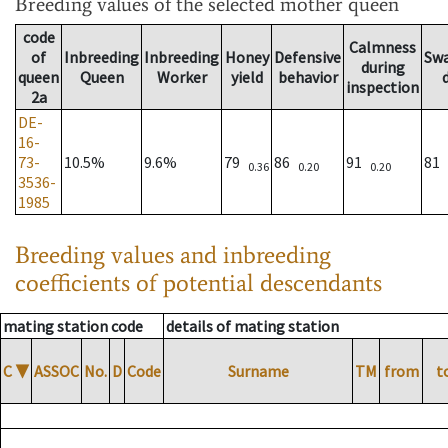
Breeding values
of the selected mother queen
code
Calmness
of
Inbreeding
Inbreeding
Honey
Defensive
Sw
during
queen
Queen
Worker
yield
behavior
inspection
2a
DE-
16-
73-
10.5%
9.6%
79
86
91
81
0.36
0.20
0.20
3536-
1985
Breeding values and inbreeding
coefficients of potential descendants
mating station code
details of mating station
C
▼
ASSOC
No.
D
Code
Surname
TM
from
t