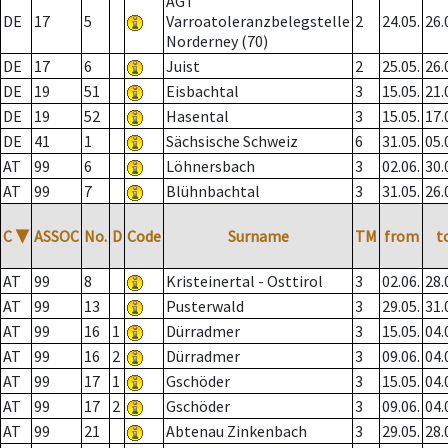
AGT
DE
17
5
Varroatoleranzbelegstelle
2
24.05.
26.
Norderney (70)
DE
17
6
Juist
2
25.05.
26.
DE
19
51
Eisbachtal
3
15.05.
21.
DE
19
52
Hasental
3
15.05.
17.
DE
41
1
Sächsische Schweiz
6
31.05.
05.
AT
99
6
Löhnersbach
3
02.06.
30.
AT
99
7
Blühnbachtal
3
31.05.
26.
C
▼
ASSOC
No.
D
Code
Surname
TM
from
t
AT
99
8
Kristeinertal - Osttirol
3
02.06.
28.
AT
99
13
Pusterwald
3
29.05.
31.
AT
99
16
1
Dürradmer
3
15.05.
04.
AT
99
16
2
Dürradmer
3
09.06.
04.
AT
99
17
1
Gschöder
3
15.05.
04.
AT
99
17
2
Gschöder
3
09.06.
04.
AT
99
21
Abtenau Zinkenbach
3
29.05.
28.