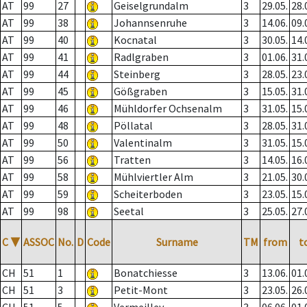
AT
99
27
Geiselgrundalm
3
29.05.
28.
AT
99
38
Johannsenruhe
3
14.06.
09.
AT
99
40
Kocnatal
3
30.05.
14.
AT
99
41
Radlgraben
3
01.06.
31.
AT
99
44
Steinberg
3
28.05.
23.
AT
99
45
Gößgraben
3
15.05.
31.
AT
99
46
Mühldorfer Ochsenalm
3
31.05.
15.
AT
99
48
Pöllatal
3
28.05.
31.
AT
99
50
Valentinalm
3
31.05.
15.
AT
99
56
Tratten
3
14.05.
16.
AT
99
58
Mühlviertler Alm
3
21.05.
30.
AT
99
59
Scheiterboden
3
23.05.
15.
AT
99
98
Seetal
3
25.05.
27.
C
▼
ASSOC
No.
D
Code
Surname
TM
from
t
CH
51
1
Bonatchiesse
3
13.06.
01.
CH
51
3
Petit-Mont
3
23.05.
26.