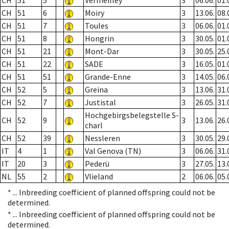
CH
51
5
Vermeilley
3
06.06.
01.
CH
51
6
Moiry
3
13.06.
08.
CH
51
7
Toules
3
06.06.
01.
CH
51
8
Hongrin
3
30.05.
01.
CH
51
21
Mont-Dar
3
30.05.
25.
CH
51
22
SADE
3
16.05.
01.
CH
51
51
Grande-Enne
3
14.05.
06.
CH
52
5
Greina
3
13.06.
31.
CH
52
7
Justistal
3
26.05.
31.
Hochgebirgsbelegstelle S-
CH
52
9
3
13.06.
26.
charl
CH
52
39
Nessleren
3
30.05.
29.
IT
4
1
Val Genova (TN)
3
06.06.
31.
IT
20
3
Pederü
3
27.05.
13.
NL
55
2
Vlieland
2
06.06.
05.
* ...
Inbreeding coefficient of planned offspring could not be
determined.
* ...
Inbreeding coefficient of planned offspring could not be
determined.