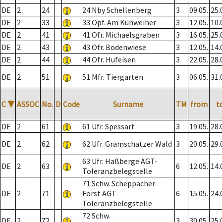
DE
2
24
24 Nby Schellenberg
3
09.05.
25.
DE
2
33
33 Opf. Am Kühweiher
3
12.05.
10.
DE
2
41
41 Ofr. Michaelsgraben
3
16.05.
25.
DE
2
43
43 Ofr. Bodenwiese
3
12.05.
14.
DE
2
44
44 Ofr. Hufeisen
3
22.05.
28.
DE
2
51
51 Mfr. Tiergarten
3
06.05.
31.
C
▼
ASSOC
No.
D
Code
Surname
TM
from
t
DE
2
61
61 Ufr. Spessart
3
19.05.
28.
DE
2
62
62 Ufr. Gramschatzer Wald
3
20.05.
29.
63 Ufr. Haßberge AGT-
DE
2
63
6
12.05.
14.
Toleranzbelegstelle
71 Schw. Scheppacher
DE
2
71
Forst AGT-
6
15.05.
24.
Toleranzbelegstelle
72 Schw.
DE
2
72
3
30.05.
25.