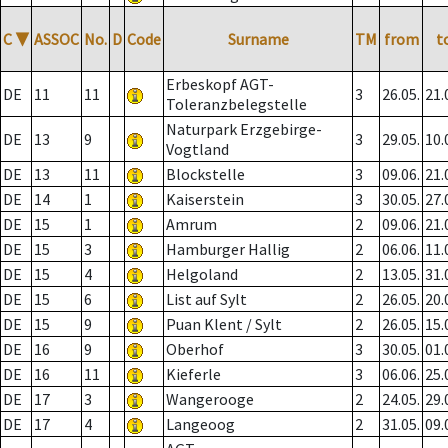
C
▼
ASSOC
No.
D
Code
Surname
TM
from
t
Erbeskopf AGT-
DE
11
11
3
26.05.
21.
Toleranzbelegstelle
Naturpark Erzgebirge-
DE
13
9
3
29.05.
10.
Vogtland
DE
13
11
Blockstelle
3
09.06.
21.
DE
14
1
Kaiserstein
3
30.05.
27.
DE
15
1
Amrum
2
09.06.
21.
DE
15
3
Hamburger Hallig
2
06.06.
11.
DE
15
4
Helgoland
2
13.05.
31.
DE
15
6
List auf Sylt
2
26.05.
20.
DE
15
9
Puan Klent / Sylt
2
26.05.
15.
DE
16
9
Oberhof
3
30.05.
01.
DE
16
11
Kieferle
3
06.06.
25.
DE
17
3
Wangerooge
2
24.05.
29.
DE
17
4
Langeoog
2
31.05.
09.