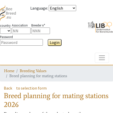
Language
:
Association
Breeder n°
country
Password
Login
Toggle
Home
Breeding Values
Breed planning for mating stations
Back
to selection form
Breed planning for mating stations
2026