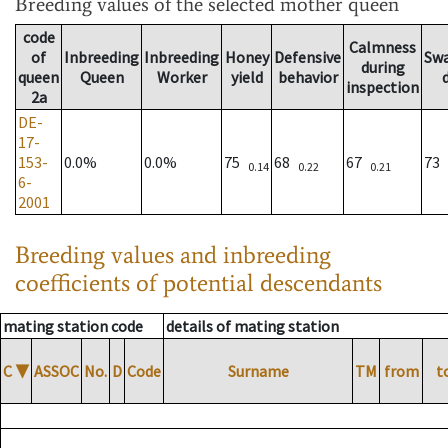
Breeding values
of the selected mother queen
code
Calmness
of
Inbreeding
Inbreeding
Honey
Defensive
Sw
during
queen
Queen
Worker
yield
behavior
inspection
2a
DE-
17-
153-
0.0%
0.0%
75
68
67
73
0.14
0.22
0.21
6-
2001
Breeding values and inbreeding
coefficients of potential descendants
mating station code
details of mating station
C
▼
ASSOC
No.
D
Code
Surname
TM
from
t