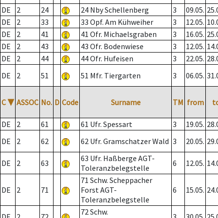
DE
2
24
24 Nby Schellenberg
3
09.05.
25.
DE
2
33
33 Opf. Am Kühweiher
3
12.05.
10.
DE
2
41
41 Ofr. Michaelsgraben
3
16.05.
25.
DE
2
43
43 Ofr. Bodenwiese
3
12.05.
14.
DE
2
44
44 Ofr. Hufeisen
3
22.05.
28.
DE
2
51
51 Mfr. Tiergarten
3
06.05.
31.
C
▼
ASSOC
No.
D
Code
Surname
TM
from
t
DE
2
61
61 Ufr. Spessart
3
19.05.
28.
DE
2
62
62 Ufr. Gramschatzer Wald
3
20.05.
29.
63 Ufr. Haßberge AGT-
DE
2
63
6
12.05.
14.
Toleranzbelegstelle
71 Schw. Scheppacher
DE
2
71
Forst AGT-
6
15.05.
24.
Toleranzbelegstelle
72 Schw.
DE
2
72
3
30.05.
25.