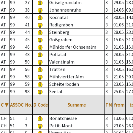
AT
99
27
Geiselgrundalm
3
29.05.
28.
AT
99
38
Johannsenruhe
3
14.06.
09.
AT
99
40
Kocnatal
3
30.05.
14.
AT
99
41
Radlgraben
3
01.06.
31.
AT
99
44
Steinberg
3
28.05.
23.
AT
99
45
Gößgraben
3
15.05.
31.
AT
99
46
Mühldorfer Ochsenalm
3
31.05.
15.
AT
99
48
Pöllatal
3
28.05.
31.
AT
99
50
Valentinalm
3
31.05.
15.
AT
99
56
Tratten
3
14.05.
16.
AT
99
58
Mühlviertler Alm
3
21.05.
30.
AT
99
59
Scheiterboden
3
23.05.
15.
AT
99
98
Seetal
3
25.05.
27.
C
▼
ASSOC
No.
D
Code
Surname
TM
from
t
CH
51
1
Bonatchiesse
3
13.06.
01.
CH
51
3
Petit-Mont
3
23.05.
26.