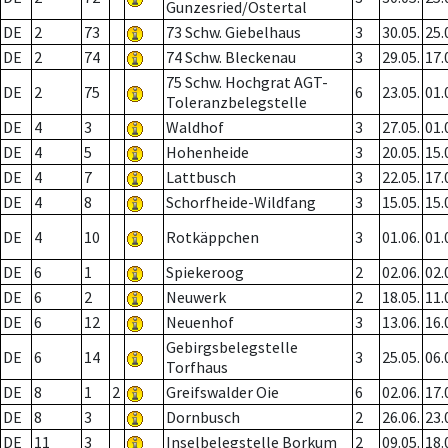
Gunzesried/Ostertal
DE
2
73
73 Schw. Giebelhaus
3
30.05.
25.
DE
2
74
74 Schw. Bleckenau
3
29.05.
17.
75 Schw. Hochgrat AGT-
DE
2
75
6
23.05.
01.
Toleranzbelegstelle
DE
4
3
Waldhof
3
27.05.
01.
DE
4
5
Hohenheide
3
20.05.
15.
DE
4
7
Lattbusch
3
22.05.
17.
DE
4
8
Schorfheide-Wildfang
3
15.05.
15.
DE
4
10
Rotkäppchen
3
01.06.
01.
DE
6
1
Spiekeroog
2
02.06.
02.
DE
6
2
Neuwerk
2
18.05.
11.
DE
6
12
Neuenhof
3
13.06.
16.
Gebirgsbelegstelle
DE
6
14
3
25.05.
06.
Torfhaus
DE
8
1
2
Greifswalder Oie
6
02.06.
17.
DE
8
3
Dornbusch
2
26.06.
23.
DE
11
3
Inselbelegstelle Borkum
2
09.05.
18.