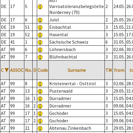
AGT
DE
17
5
Varroatoleranzbelegstelle
2
24.05.
26.
Norderney (70)
DE
17
6
Juist
2
25.05.
26.
DE
19
51
Eisbachtal
3
15.05.
21.
DE
19
52
Hasental
3
15.05.
17.
DE
41
1
Sächsische Schweiz
6
31.05.
05.
AT
99
6
Löhnersbach
3
02.06.
30.
AT
99
7
Blühnbachtal
3
31.05.
26.
C
▼
ASSOC
No.
D
Code
Surname
TM
from
t
AT
99
8
Kristeinertal - Osttirol
3
02.06.
28.
AT
99
13
Pusterwald
3
29.05.
31.
AT
99
16
1
Dürradmer
3
15.05.
04.
AT
99
16
2
Dürradmer
3
09.06.
04.
AT
99
17
1
Gschöder
3
15.05.
04.
AT
99
17
2
Gschöder
3
09.06.
04.
AT
99
21
Abtenau Zinkenbach
3
29.05.
28.