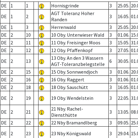
DE
1
1
Hornisgrinde
3
25.05.
20.
AGT Toleranz Hoher
DE
1
2
3
16.05.
01.
Randen
DE
1
3
Herrenwald
3
25.05.
20.
DE
2
10
10 Oby. Unterwieser Wald
3
01.06.
15.
DE
2
11
11 Oby. Freisinger Moos
3
15.05.
31.
DE
2
12
12 Oby. Pfaffenkopf
3
27.05.
01.
13 Oby. An den 3 Wassern
DE
2
13
6
30.05.
01.
AGT-Toleranzbelegstelle
DE
2
15
15 Oby. Sonnwendjoch
3
01.06.
20.
DE
2
16
16 Oby. Raggert
3
01.06.
01.
DE
2
18
18 Oby. Sauschütt
3
16.05.
01.
DE
2
19
19 Oby. Wendelstein
3
22.05.
31.
21 Nby. Rachel-
DE
2
21
3
13.05.
08.
Diensthütte
DE
2
22
22 Nby Bramandlberg
3
09.05.
25.
DE
2
23
23 Nby Königswald
3
29.04.
15.