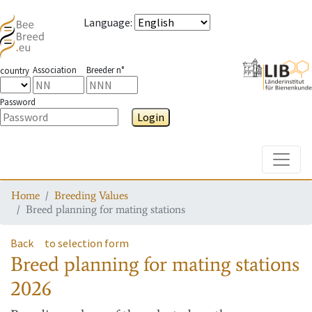
Language
:
Association
Breeder n°
country
Password
Login
Toggle
Home
Breeding Values
Breed planning for mating stations
Back
to selection form
Breed planning for mating stations
2026