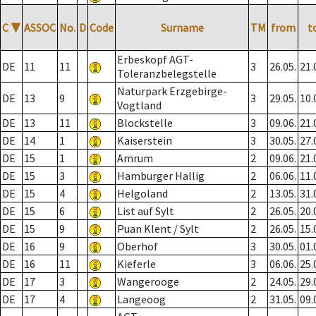
C
▼
ASSOC
No.
D
Code
Surname
TM
from
t
Erbeskopf AGT-
DE
11
11
3
26.05.
21.
Toleranzbelegstelle
Naturpark Erzgebirge-
DE
13
9
3
29.05.
10.
Vogtland
DE
13
11
Blockstelle
3
09.06.
21.
DE
14
1
Kaiserstein
3
30.05.
27.
DE
15
1
Amrum
2
09.06.
21.
DE
15
3
Hamburger Hallig
2
06.06.
11.
DE
15
4
Helgoland
2
13.05.
31.
DE
15
6
List auf Sylt
2
26.05.
20.
DE
15
9
Puan Klent / Sylt
2
26.05.
15.
DE
16
9
Oberhof
3
30.05.
01.
DE
16
11
Kieferle
3
06.06.
25.
DE
17
3
Wangerooge
2
24.05.
29.
DE
17
4
Langeoog
2
31.05.
09.