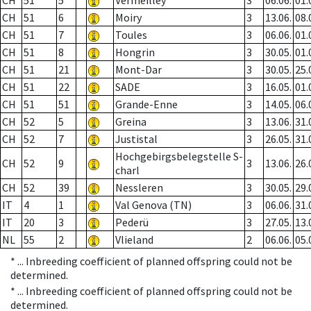
CH
51
5
Vermeilley
3
06.06.
01.
CH
51
6
Moiry
3
13.06.
08.
CH
51
7
Toules
3
06.06.
01.
CH
51
8
Hongrin
3
30.05.
01.
CH
51
21
Mont-Dar
3
30.05.
25.
CH
51
22
SADE
3
16.05.
01.
CH
51
51
Grande-Enne
3
14.05.
06.
CH
52
5
Greina
3
13.06.
31.
CH
52
7
Justistal
3
26.05.
31.
Hochgebirgsbelegstelle S-
CH
52
9
3
13.06.
26.
charl
CH
52
39
Nessleren
3
30.05.
29.
IT
4
1
Val Genova (TN)
3
06.06.
31.
IT
20
3
Pederü
3
27.05.
13.
NL
55
2
Vlieland
2
06.06.
05.
* ...
Inbreeding coefficient of planned offspring could not be
determined.
* ...
Inbreeding coefficient of planned offspring could not be
determined.