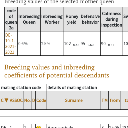
Breeding values
of the selected mother queen
code
Calmness
of
Inbreeding
Inbreeding
Honey
Defensive
S
during
queen
Queen
Worker
yield
behavior
inspection
2a
DE-
19-1-
0.6%
2.5%
102
95
90
1
0.48
0.60
0.61
3021-
2021
Breeding values and inbreeding
coefficients of potential descendants
mating station code
details of mating station
C
▼
ASSOC
No.
D
Code
Surname
TM
from
t
DE
1
1
Hornisgrinde
3
25.05.
20.