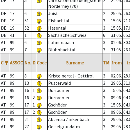
DE
17
5
Varroatoleranzbelegstelle
2
24.05.
26.
Norderney (70)
DE
17
6
Juist
2
25.05.
26.
DE
19
51
Eisbachtal
3
15.05.
21.
DE
19
52
Hasental
3
15.05.
17.
DE
41
1
Sächsische Schweiz
6
31.05.
05.
AT
99
6
Löhnersbach
3
02.06.
30.
AT
99
7
Blühnbachtal
3
31.05.
26.
C
▼
ASSOC
No.
D
Code
Surname
TM
from
t
AT
99
8
Kristeinertal - Osttirol
3
02.06.
28.
AT
99
13
Pusterwald
3
29.05.
31.
AT
99
16
1
Dürradmer
3
15.05.
04.
AT
99
16
2
Dürradmer
3
09.06.
04.
AT
99
17
1
Gschöder
3
15.05.
04.
AT
99
17
2
Gschöder
3
09.06.
04.
AT
99
21
Abtenau Zinkenbach
3
29.05.
28.
AT
99
27
Geiselgrundalm
3
29.05.
28.