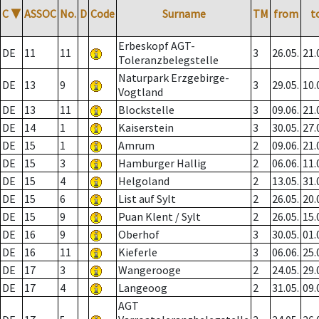
C
▼
ASSOC
No.
D
Code
Surname
TM
from
t
Erbeskopf AGT-
DE
11
11
3
26.05.
21.
Toleranzbelegstelle
Naturpark Erzgebirge-
DE
13
9
3
29.05.
10.
Vogtland
DE
13
11
Blockstelle
3
09.06.
21.
DE
14
1
Kaiserstein
3
30.05.
27.
DE
15
1
Amrum
2
09.06.
21.
DE
15
3
Hamburger Hallig
2
06.06.
11.
DE
15
4
Helgoland
2
13.05.
31.
DE
15
6
List auf Sylt
2
26.05.
20.
DE
15
9
Puan Klent / Sylt
2
26.05.
15.
DE
16
9
Oberhof
3
30.05.
01.
DE
16
11
Kieferle
3
06.06.
25.
DE
17
3
Wangerooge
2
24.05.
29.
DE
17
4
Langeoog
2
31.05.
09.
AGT