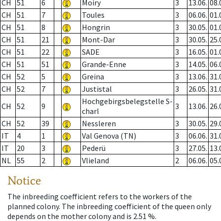
CH
51
6
Moiry
3
13.06.
08.
CH
51
7
Toules
3
06.06.
01.
CH
51
8
Hongrin
3
30.05.
01.
CH
51
21
Mont-Dar
3
30.05.
25.
CH
51
22
SADE
3
16.05.
01.
CH
51
51
Grande-Enne
3
14.05.
06.
CH
52
5
Greina
3
13.06.
31.
CH
52
7
Justistal
3
26.05.
31.
Hochgebirgsbelegstelle S-
CH
52
9
3
13.06.
26.
charl
CH
52
39
Nessleren
3
30.05.
29.
IT
4
1
Val Genova (TN)
3
06.06.
31.
IT
20
3
Pederü
3
27.05.
13.
NL
55
2
Vlieland
2
06.06.
05.
Notice
The inbreeding coefficient refers to the workers of the
planned colony. The inbreeding coefficient of the queen only
depends on the mother colony and is 2.51 %.