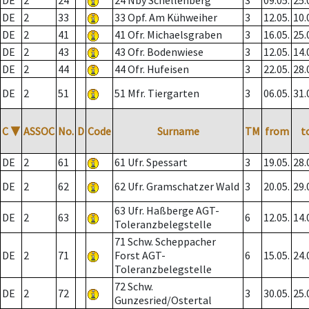
DE
2
24
24 Nby Schellenberg
3
09.05.
25.
DE
2
33
33 Opf. Am Kühweiher
3
12.05.
10.
DE
2
41
41 Ofr. Michaelsgraben
3
16.05.
25.
DE
2
43
43 Ofr. Bodenwiese
3
12.05.
14.
DE
2
44
44 Ofr. Hufeisen
3
22.05.
28.
DE
2
51
51 Mfr. Tiergarten
3
06.05.
31.
C
▼
ASSOC
No.
D
Code
Surname
TM
from
t
DE
2
61
61 Ufr. Spessart
3
19.05.
28.
DE
2
62
62 Ufr. Gramschatzer Wald
3
20.05.
29.
63 Ufr. Haßberge AGT-
DE
2
63
6
12.05.
14.
Toleranzbelegstelle
71 Schw. Scheppacher
DE
2
71
Forst AGT-
6
15.05.
24.
Toleranzbelegstelle
72 Schw.
DE
2
72
3
30.05.
25.
Gunzesried/Ostertal