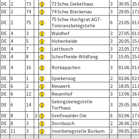
DE
2
73
73 Schw. Giebelhaus
3
30.05.
25.
DE
2
74
74 Schw. Bleckenau
3
29.05.
17.
75 Schw. Hochgrat AGT-
DE
2
75
6
23.05.
01.
Toleranzbelegstelle
DE
4
3
Waldhof
3
27.05.
01.
DE
4
5
Hohenheide
3
20.05.
15.
DE
4
7
Lattbusch
3
22.05.
17.
DE
4
8
Schorfheide-Wildfang
3
15.05.
15.
DE
4
10
Rotkäppchen
3
01.06.
01.
DE
6
1
Spiekeroog
2
02.06.
02.
DE
6
2
Neuwerk
2
18.05.
11.
DE
6
12
Neuenhof
3
13.06.
16.
Gebirgsbelegstelle
DE
6
14
3
25.05.
06.
Torfhaus
DE
8
1
2
Greifswalder Oie
6
02.06.
17.
DE
8
3
Dornbusch
2
26.06.
23.
DE
11
3
Inselbelegstelle Borkum
2
09.05.
18.