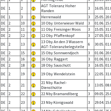
AGT Toleranz Hoher
DE
1
2
3
16.05.
01.
Randen
DE
1
3
Herrenwald
3
25.05.
20.
DE
2
10
10 Oby. Unterwieser Wald
3
01.06.
15.
DE
2
11
11 Oby. Freisinger Moos
3
15.05.
31.
DE
2
12
12 Oby. Pfaffenkopf
3
27.05.
01.
13 Oby. An den 3 Wassern
DE
2
13
6
30.05.
01.
AGT-Toleranzbelegstelle
DE
2
15
15 Oby. Sonnwendjoch
3
01.06.
20.
DE
2
16
16 Oby. Raggert
3
01.06.
01.
DE
2
18
18 Oby. Sauschütt
3
16.05.
01.
DE
2
19
19 Oby. Wendelstein
3
22.05.
31.
21 Nby. Rachel-
DE
2
21
3
13.05.
08.
Diensthütte
DE
2
22
22 Nby Bramandlberg
3
09.05.
25.
DE
2
23
23 Nby Königswald
3
29.04.
15.