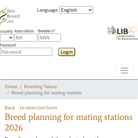
Language
:
Association
Breeder n°
country
Password
Login
Toggle
Home
Breeding Values
Breed planning for mating stations
Back
to selection form
Breed planning for mating stations
2026