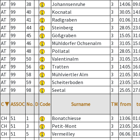
AT
99
38
Johannsenruhe
3
14.06.
09.
AT
99
40
Kocnatal
3
30.05.
14.
AT
99
41
Radlgraben
3
01.06.
31.
AT
99
44
Steinberg
3
28.05.
23.
AT
99
45
Gößgraben
3
15.05.
31.
AT
99
46
Mühldorfer Ochsenalm
3
31.05.
15.
AT
99
48
Pöllatal
3
28.05.
31.
AT
99
50
Valentinalm
3
31.05.
15.
AT
99
56
Tratten
3
14.05.
16.
AT
99
58
Mühlviertler Alm
3
21.05.
30.
AT
99
59
Scheiterboden
3
23.05.
15.
AT
99
98
Seetal
3
25.05.
27.
C
▼
ASSOC
No.
D
Code
Surname
TM
from
t
CH
51
1
Bonatchiesse
3
13.06.
01.
CH
51
3
Petit-Mont
3
23.05.
26.
CH
51
5
Vermeilley
3
06.06.
01.