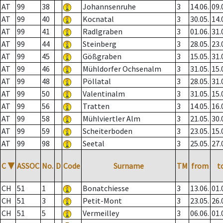
AT
99
38
Johannsenruhe
3
14.06.
09.
AT
99
40
Kocnatal
3
30.05.
14.
AT
99
41
Radlgraben
3
01.06.
31.
AT
99
44
Steinberg
3
28.05.
23.
AT
99
45
Gößgraben
3
15.05.
31.
AT
99
46
Mühldorfer Ochsenalm
3
31.05.
15.
AT
99
48
Pöllatal
3
28.05.
31.
AT
99
50
Valentinalm
3
31.05.
15.
AT
99
56
Tratten
3
14.05.
16.
AT
99
58
Mühlviertler Alm
3
21.05.
30.
AT
99
59
Scheiterboden
3
23.05.
15.
AT
99
98
Seetal
3
25.05.
27.
C
▼
ASSOC
No.
D
Code
Surname
TM
from
t
CH
51
1
Bonatchiesse
3
13.06.
01.
CH
51
3
Petit-Mont
3
23.05.
26.
CH
51
5
Vermeilley
3
06.06.
01.