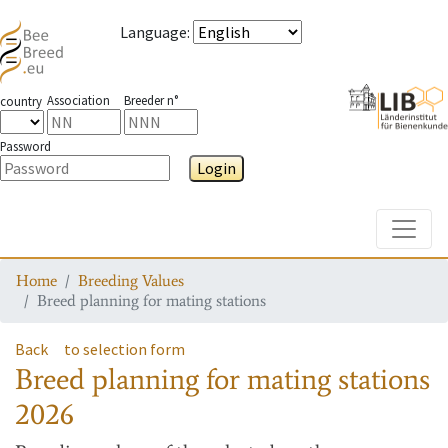
Language
:
Association
Breeder n°
country
Password
Login
Toggle
Home
Breeding Values
Breed planning for mating stations
Back
to selection form
Breed planning for mating stations
2026