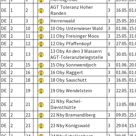
AGT Toleranz Hoher
DE
1
2
3
16.05.
01.
Randen
DE
1
3
Herrenwald
3
25.05.
20.
DE
2
10
10 Oby. Unterwieser Wald
3
01.06.
15.
DE
2
11
11 Oby. Freisinger Moos
3
15.05.
31.
DE
2
12
12 Oby. Pfaffenkopf
3
27.05.
01.
13 Oby. An den 3 Wassern
DE
2
13
6
30.05.
01.
AGT-Toleranzbelegstelle
DE
2
15
15 Oby. Sonnwendjoch
3
01.06.
20.
DE
2
16
16 Oby. Raggert
3
01.06.
01.
DE
2
18
18 Oby. Sauschütt
3
16.05.
01.
DE
2
19
19 Oby. Wendelstein
3
22.05.
31.
21 Nby. Rachel-
DE
2
21
3
13.05.
08.
Diensthütte
DE
2
22
22 Nby Bramandlberg
3
09.05.
25.
DE
2
23
23 Nby Königswald
3
29.04.
15.