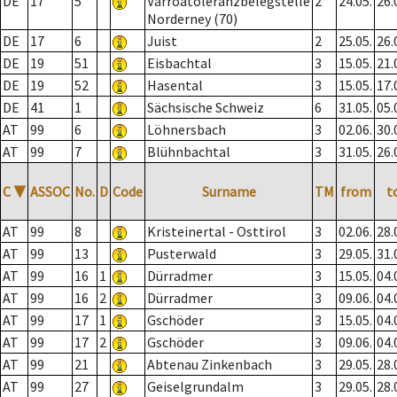
DE
17
5
Varroatoleranzbelegstelle
2
24.05.
26.
Norderney (70)
DE
17
6
Juist
2
25.05.
26.
DE
19
51
Eisbachtal
3
15.05.
21.
DE
19
52
Hasental
3
15.05.
17.
DE
41
1
Sächsische Schweiz
6
31.05.
05.
AT
99
6
Löhnersbach
3
02.06.
30.
AT
99
7
Blühnbachtal
3
31.05.
26.
C
▼
ASSOC
No.
D
Code
Surname
TM
from
t
AT
99
8
Kristeinertal - Osttirol
3
02.06.
28.
AT
99
13
Pusterwald
3
29.05.
31.
AT
99
16
1
Dürradmer
3
15.05.
04.
AT
99
16
2
Dürradmer
3
09.06.
04.
AT
99
17
1
Gschöder
3
15.05.
04.
AT
99
17
2
Gschöder
3
09.06.
04.
AT
99
21
Abtenau Zinkenbach
3
29.05.
28.
AT
99
27
Geiselgrundalm
3
29.05.
28.