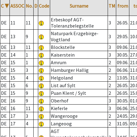
C
▼
ASSOC
No.
D
Code
Surname
TM
from
t
Erbeskopf AGT-
DE
11
11
3
26.05.
21.
Toleranzbelegstelle
Naturpark Erzgebirge-
DE
13
9
3
29.05.
10.
Vogtland
DE
13
11
Blockstelle
3
09.06.
21.
DE
14
1
Kaiserstein
3
30.05.
27.
DE
15
1
Amrum
2
09.06.
21.
DE
15
3
Hamburger Hallig
2
06.06.
11.
DE
15
4
Helgoland
2
13.05.
31.
DE
15
6
List auf Sylt
2
26.05.
20.
DE
15
9
Puan Klent / Sylt
2
26.05.
15.
DE
16
9
Oberhof
3
30.05.
01.
DE
16
11
Kieferle
3
06.06.
25.
DE
17
3
Wangerooge
2
24.05.
29.
DE
17
4
Langeoog
2
31.05.
09.
AGT