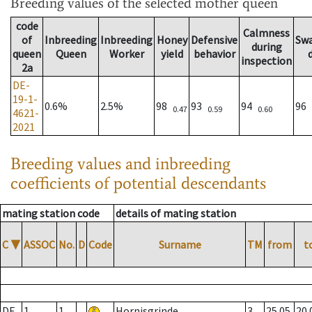
Breeding values
of the selected mother queen
code
Calmness
of
Inbreeding
Inbreeding
Honey
Defensive
Sw
during
queen
Queen
Worker
yield
behavior
inspection
2a
DE-
19-1-
0.6%
2.5%
98
93
94
96
0.47
0.59
0.60
4621-
2021
Breeding values and inbreeding
coefficients of potential descendants
mating station code
details of mating station
C
▼
ASSOC
No.
D
Code
Surname
TM
from
t
DE
1
1
Hornisgrinde
3
25.05.
20.