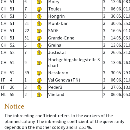
CH
51
6
Moiry
3
13.06.
08.
CH
51
7
Toules
3
06.06.
01.
CH
51
8
Hongrin
3
30.05.
01.
CH
51
21
Mont-Dar
3
30.05.
25.
CH
51
22
SADE
3
16.05.
01.
CH
51
51
Grande-Enne
3
14.05.
06.
CH
52
5
Greina
3
13.06.
31.
CH
52
7
Justistal
3
26.05.
31.
Hochgebirgsbelegstelle S-
CH
52
9
3
13.06.
26.
charl
CH
52
39
Nessleren
3
30.05.
29.
IT
4
1
Val Genova (TN)
3
06.06.
31.
IT
20
3
Pederü
3
27.05.
13.
NL
55
2
Vlieland
2
06.06.
05.
Notice
The inbreeding coefficient refers to the workers of the
planned colony. The inbreeding coefficient of the queen only
depends on the mother colony and is 2.51 %.