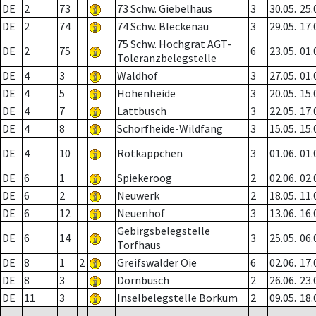
DE
2
73
73 Schw. Giebelhaus
3
30.05.
25.
DE
2
74
74 Schw. Bleckenau
3
29.05.
17.
75 Schw. Hochgrat AGT-
DE
2
75
6
23.05.
01.
Toleranzbelegstelle
DE
4
3
Waldhof
3
27.05.
01.
DE
4
5
Hohenheide
3
20.05.
15.
DE
4
7
Lattbusch
3
22.05.
17.
DE
4
8
Schorfheide-Wildfang
3
15.05.
15.
DE
4
10
Rotkäppchen
3
01.06.
01.
DE
6
1
Spiekeroog
2
02.06.
02.
DE
6
2
Neuwerk
2
18.05.
11.
DE
6
12
Neuenhof
3
13.06.
16.
Gebirgsbelegstelle
DE
6
14
3
25.05.
06.
Torfhaus
DE
8
1
2
Greifswalder Oie
6
02.06.
17.
DE
8
3
Dornbusch
2
26.06.
23.
DE
11
3
Inselbelegstelle Borkum
2
09.05.
18.