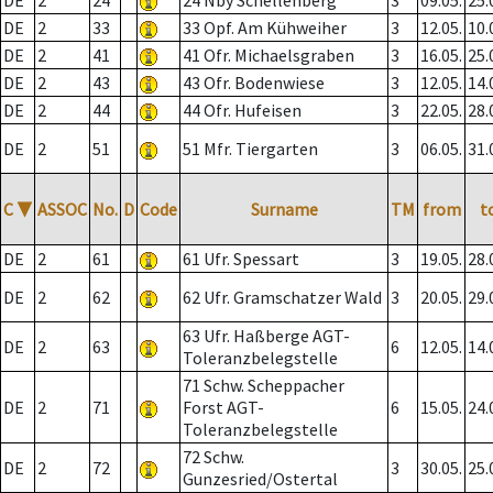
DE
2
24
24 Nby Schellenberg
3
09.05.
25.
DE
2
33
33 Opf. Am Kühweiher
3
12.05.
10.
DE
2
41
41 Ofr. Michaelsgraben
3
16.05.
25.
DE
2
43
43 Ofr. Bodenwiese
3
12.05.
14.
DE
2
44
44 Ofr. Hufeisen
3
22.05.
28.
DE
2
51
51 Mfr. Tiergarten
3
06.05.
31.
C
▼
ASSOC
No.
D
Code
Surname
TM
from
t
DE
2
61
61 Ufr. Spessart
3
19.05.
28.
DE
2
62
62 Ufr. Gramschatzer Wald
3
20.05.
29.
63 Ufr. Haßberge AGT-
DE
2
63
6
12.05.
14.
Toleranzbelegstelle
71 Schw. Scheppacher
DE
2
71
Forst AGT-
6
15.05.
24.
Toleranzbelegstelle
72 Schw.
DE
2
72
3
30.05.
25.
Gunzesried/Ostertal