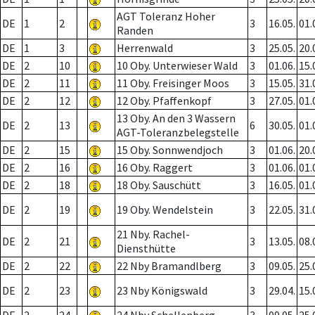
AGT Toleranz Hoher
DE
1
2
3
16.05.
01.
Randen
DE
1
3
Herrenwald
3
25.05.
20.
DE
2
10
10 Oby. Unterwieser Wald
3
01.06.
15.
DE
2
11
11 Oby. Freisinger Moos
3
15.05.
31.
DE
2
12
12 Oby. Pfaffenkopf
3
27.05.
01.
13 Oby. An den 3 Wassern
DE
2
13
6
30.05.
01.
AGT-Toleranzbelegstelle
DE
2
15
15 Oby. Sonnwendjoch
3
01.06.
20.
DE
2
16
16 Oby. Raggert
3
01.06.
01.
DE
2
18
18 Oby. Sauschütt
3
16.05.
01.
DE
2
19
19 Oby. Wendelstein
3
22.05.
31.
21 Nby. Rachel-
DE
2
21
3
13.05.
08.
Diensthütte
DE
2
22
22 Nby Bramandlberg
3
09.05.
25.
DE
2
23
23 Nby Königswald
3
29.04.
15.