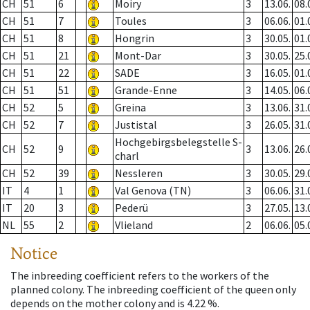
CH
51
6
Moiry
3
13.06.
08.
CH
51
7
Toules
3
06.06.
01.
CH
51
8
Hongrin
3
30.05.
01.
CH
51
21
Mont-Dar
3
30.05.
25.
CH
51
22
SADE
3
16.05.
01.
CH
51
51
Grande-Enne
3
14.05.
06.
CH
52
5
Greina
3
13.06.
31.
CH
52
7
Justistal
3
26.05.
31.
Hochgebirgsbelegstelle S-
CH
52
9
3
13.06.
26.
charl
CH
52
39
Nessleren
3
30.05.
29.
IT
4
1
Val Genova (TN)
3
06.06.
31.
IT
20
3
Pederü
3
27.05.
13.
NL
55
2
Vlieland
2
06.06.
05.
Notice
The inbreeding coefficient refers to the workers of the
planned colony. The inbreeding coefficient of the queen only
depends on the mother colony and is 4.22 %.