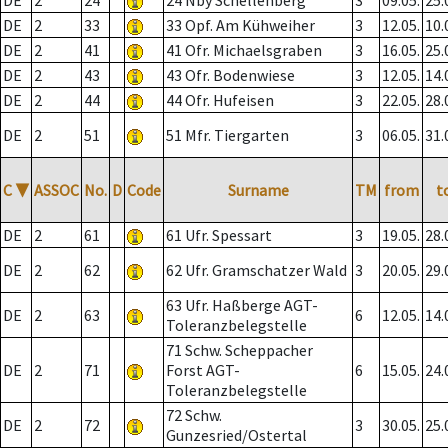
DE
2
24
24 Nby Schellenberg
3
09.05.
25.
DE
2
33
33 Opf. Am Kühweiher
3
12.05.
10.
DE
2
41
41 Ofr. Michaelsgraben
3
16.05.
25.
DE
2
43
43 Ofr. Bodenwiese
3
12.05.
14.
DE
2
44
44 Ofr. Hufeisen
3
22.05.
28.
DE
2
51
51 Mfr. Tiergarten
3
06.05.
31.
C
▼
ASSOC
No.
D
Code
Surname
TM
from
t
DE
2
61
61 Ufr. Spessart
3
19.05.
28.
DE
2
62
62 Ufr. Gramschatzer Wald
3
20.05.
29.
63 Ufr. Haßberge AGT-
DE
2
63
6
12.05.
14.
Toleranzbelegstelle
71 Schw. Scheppacher
DE
2
71
Forst AGT-
6
15.05.
24.
Toleranzbelegstelle
72 Schw.
DE
2
72
3
30.05.
25.
Gunzesried/Ostertal