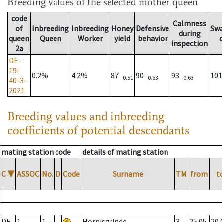
Breeding values
of the selected mother queen
code
Calmness
of
Inbreeding
Inbreeding
Honey
Defensive
Sw
during
queen
Queen
Worker
yield
behavior
inspection
2a
DE-
19-
0.2%
4.2%
87
90
93
10
0.51
0.63
0.63
40-3-
2021
Breeding values and inbreeding
coefficients of potential descendants
mating station code
details of mating station
C
▼
ASSOC
No.
D
Code
Surname
TM
from
t
DE
1
1
Hornisgrinde
3
25.05.
20.