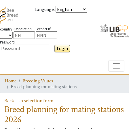
Language
:
Association
Breeder n°
country
Password
Login
Toggle
Home
Breeding Values
Breed planning for mating stations
Back
to selection form
Breed planning for mating stations
2026