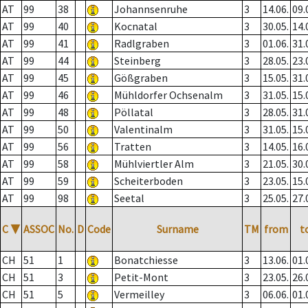
AT
99
38
Johannsenruhe
3
14.06.
09.
AT
99
40
Kocnatal
3
30.05.
14.
AT
99
41
Radlgraben
3
01.06.
31.
AT
99
44
Steinberg
3
28.05.
23.
AT
99
45
Gößgraben
3
15.05.
31.
AT
99
46
Mühldorfer Ochsenalm
3
31.05.
15.
AT
99
48
Pöllatal
3
28.05.
31.
AT
99
50
Valentinalm
3
31.05.
15.
AT
99
56
Tratten
3
14.05.
16.
AT
99
58
Mühlviertler Alm
3
21.05.
30.
AT
99
59
Scheiterboden
3
23.05.
15.
AT
99
98
Seetal
3
25.05.
27.
C
▼
ASSOC
No.
D
Code
Surname
TM
from
t
CH
51
1
Bonatchiesse
3
13.06.
01.
CH
51
3
Petit-Mont
3
23.05.
26.
CH
51
5
Vermeilley
3
06.06.
01.