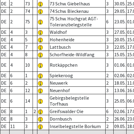
DE
2
73
73 Schw. Giebelhaus
3
30.05.
25.
DE
2
74
74 Schw. Bleckenau
3
29.05.
17.
75 Schw. Hochgrat AGT-
DE
2
75
6
23.05.
01.
Toleranzbelegstelle
DE
4
3
Waldhof
3
27.05.
01.
DE
4
5
Hohenheide
3
20.05.
15.
DE
4
7
Lattbusch
3
22.05.
17.
DE
4
8
Schorfheide-Wildfang
3
15.05.
15.
DE
4
10
Rotkäppchen
3
01.06.
01.
DE
6
1
Spiekeroog
2
02.06.
02.
DE
6
2
Neuwerk
2
18.05.
11.
DE
6
12
Neuenhof
3
13.06.
16.
Gebirgsbelegstelle
DE
6
14
3
25.05.
06.
Torfhaus
DE
8
1
2
Greifswalder Oie
6
02.06.
17.
DE
8
3
Dornbusch
2
26.06.
23.
DE
11
3
Inselbelegstelle Borkum
2
09.05.
18.