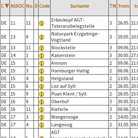
C
▼
ASSOC
No.
D
Code
Surname
TM
from
t
Erbeskopf AGT-
DE
11
11
3
26.05.
21.
Toleranzbelegstelle
Naturpark Erzgebirge-
DE
13
9
3
29.05.
10.
Vogtland
DE
13
11
Blockstelle
3
09.06.
21.
DE
14
1
Kaiserstein
3
30.05.
27.
DE
15
1
Amrum
2
09.06.
21.
DE
15
3
Hamburger Hallig
2
06.06.
11.
DE
15
4
Helgoland
2
13.05.
31.
DE
15
6
List auf Sylt
2
26.05.
20.
DE
15
9
Puan Klent / Sylt
2
26.05.
15.
DE
16
9
Oberhof
3
30.05.
01.
DE
16
11
Kieferle
3
06.06.
25.
DE
17
3
Wangerooge
2
24.05.
29.
DE
17
4
Langeoog
2
31.05.
09.
AGT