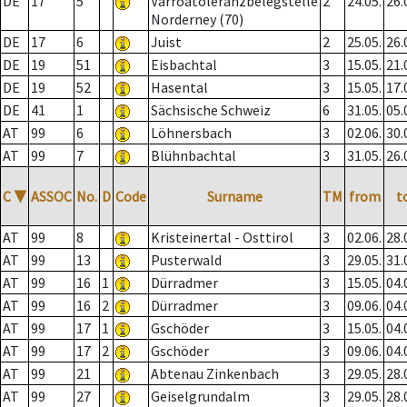
DE
17
5
Varroatoleranzbelegstelle
2
24.05.
26.
Norderney (70)
DE
17
6
Juist
2
25.05.
26.
DE
19
51
Eisbachtal
3
15.05.
21.
DE
19
52
Hasental
3
15.05.
17.
DE
41
1
Sächsische Schweiz
6
31.05.
05.
AT
99
6
Löhnersbach
3
02.06.
30.
AT
99
7
Blühnbachtal
3
31.05.
26.
C
▼
ASSOC
No.
D
Code
Surname
TM
from
t
AT
99
8
Kristeinertal - Osttirol
3
02.06.
28.
AT
99
13
Pusterwald
3
29.05.
31.
AT
99
16
1
Dürradmer
3
15.05.
04.
AT
99
16
2
Dürradmer
3
09.06.
04.
AT
99
17
1
Gschöder
3
15.05.
04.
AT
99
17
2
Gschöder
3
09.06.
04.
AT
99
21
Abtenau Zinkenbach
3
29.05.
28.
AT
99
27
Geiselgrundalm
3
29.05.
28.