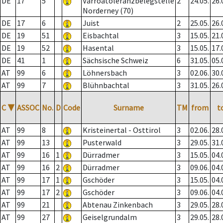
DE
17
5
Varroatoleranzbelegstelle
2
24.05.
26.
Norderney (70)
DE
17
6
Juist
2
25.05.
26.
DE
19
51
Eisbachtal
3
15.05.
21.
DE
19
52
Hasental
3
15.05.
17.
DE
41
1
Sächsische Schweiz
6
31.05.
05.
AT
99
6
Löhnersbach
3
02.06.
30.
AT
99
7
Blühnbachtal
3
31.05.
26.
C
▼
ASSOC
No.
D
Code
Surname
TM
from
t
AT
99
8
Kristeinertal - Osttirol
3
02.06.
28.
AT
99
13
Pusterwald
3
29.05.
31.
AT
99
16
1
Dürradmer
3
15.05.
04.
AT
99
16
2
Dürradmer
3
09.06.
04.
AT
99
17
1
Gschöder
3
15.05.
04.
AT
99
17
2
Gschöder
3
09.06.
04.
AT
99
21
Abtenau Zinkenbach
3
29.05.
28.
AT
99
27
Geiselgrundalm
3
29.05.
28.