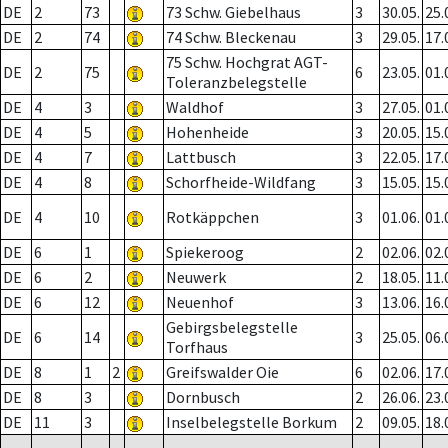
DE
2
73
73 Schw. Giebelhaus
3
30.05.
25.
DE
2
74
74 Schw. Bleckenau
3
29.05.
17.
75 Schw. Hochgrat AGT-
DE
2
75
6
23.05.
01.
Toleranzbelegstelle
DE
4
3
Waldhof
3
27.05.
01.
DE
4
5
Hohenheide
3
20.05.
15.
DE
4
7
Lattbusch
3
22.05.
17.
DE
4
8
Schorfheide-Wildfang
3
15.05.
15.
DE
4
10
Rotkäppchen
3
01.06.
01.
DE
6
1
Spiekeroog
2
02.06.
02.
DE
6
2
Neuwerk
2
18.05.
11.
DE
6
12
Neuenhof
3
13.06.
16.
Gebirgsbelegstelle
DE
6
14
3
25.05.
06.
Torfhaus
DE
8
1
2
Greifswalder Oie
6
02.06.
17.
DE
8
3
Dornbusch
2
26.06.
23.
DE
11
3
Inselbelegstelle Borkum
2
09.05.
18.