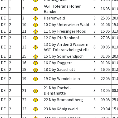
AGT Toleranz Hoher
DE
1
2
3
16.05.
01.
Randen
DE
1
3
Herrenwald
3
25.05.
20.
DE
2
10
10 Oby. Unterwieser Wald
3
01.06.
15.
DE
2
11
11 Oby. Freisinger Moos
3
15.05.
31.
DE
2
12
12 Oby. Pfaffenkopf
3
27.05.
01.
13 Oby. An den 3 Wassern
DE
2
13
6
30.05.
01.
AGT-Toleranzbelegstelle
DE
2
15
15 Oby. Sonnwendjoch
3
01.06.
20.
DE
2
16
16 Oby. Raggert
3
01.06.
01.
DE
2
18
18 Oby. Sauschütt
3
16.05.
01.
DE
2
19
19 Oby. Wendelstein
3
22.05.
31.
21 Nby. Rachel-
DE
2
21
3
13.05.
08.
Diensthütte
DE
2
22
22 Nby Bramandlberg
3
09.05.
25.
DE
2
23
23 Nby Königswald
3
29.04.
15.