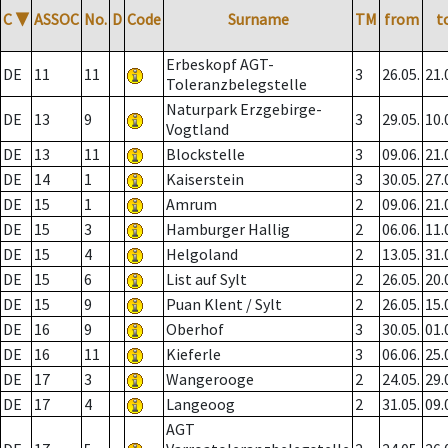
C
▼
ASSOC
No.
D
Code
Surname
TM
from
t
Erbeskopf AGT-
DE
11
11
3
26.05.
21.
Toleranzbelegstelle
Naturpark Erzgebirge-
DE
13
9
3
29.05.
10.
Vogtland
DE
13
11
Blockstelle
3
09.06.
21.
DE
14
1
Kaiserstein
3
30.05.
27.
DE
15
1
Amrum
2
09.06.
21.
DE
15
3
Hamburger Hallig
2
06.06.
11.
DE
15
4
Helgoland
2
13.05.
31.
DE
15
6
List auf Sylt
2
26.05.
20.
DE
15
9
Puan Klent / Sylt
2
26.05.
15.
DE
16
9
Oberhof
3
30.05.
01.
DE
16
11
Kieferle
3
06.06.
25.
DE
17
3
Wangerooge
2
24.05.
29.
DE
17
4
Langeoog
2
31.05.
09.
AGT