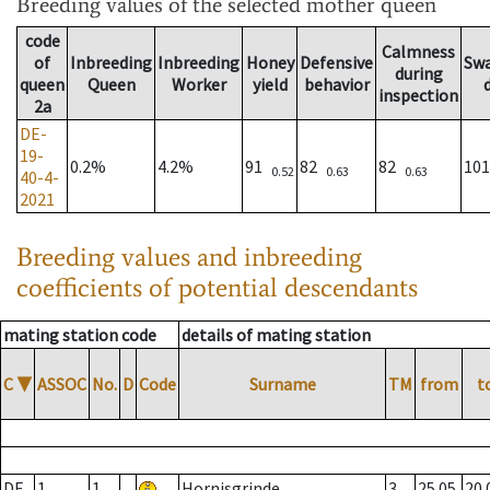
Breeding values
of the selected mother queen
code
Calmness
of
Inbreeding
Inbreeding
Honey
Defensive
Sw
during
queen
Queen
Worker
yield
behavior
inspection
2a
DE-
19-
0.2%
4.2%
91
82
82
10
0.52
0.63
0.63
40-4-
2021
Breeding values and inbreeding
coefficients of potential descendants
mating station code
details of mating station
C
▼
ASSOC
No.
D
Code
Surname
TM
from
t
DE
1
1
Hornisgrinde
3
25.05.
20.