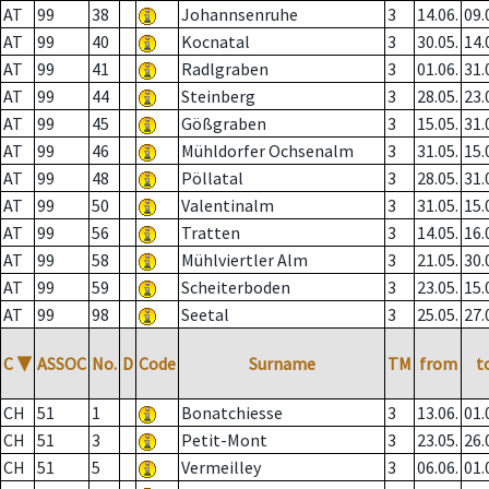
AT
99
38
Johannsenruhe
3
14.06.
09.
AT
99
40
Kocnatal
3
30.05.
14.
AT
99
41
Radlgraben
3
01.06.
31.
AT
99
44
Steinberg
3
28.05.
23.
AT
99
45
Gößgraben
3
15.05.
31.
AT
99
46
Mühldorfer Ochsenalm
3
31.05.
15.
AT
99
48
Pöllatal
3
28.05.
31.
AT
99
50
Valentinalm
3
31.05.
15.
AT
99
56
Tratten
3
14.05.
16.
AT
99
58
Mühlviertler Alm
3
21.05.
30.
AT
99
59
Scheiterboden
3
23.05.
15.
AT
99
98
Seetal
3
25.05.
27.
C
▼
ASSOC
No.
D
Code
Surname
TM
from
t
CH
51
1
Bonatchiesse
3
13.06.
01.
CH
51
3
Petit-Mont
3
23.05.
26.
CH
51
5
Vermeilley
3
06.06.
01.