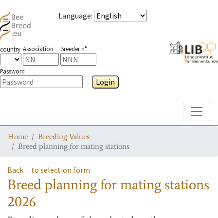
Language
:
Association
Breeder n°
country
Password
Login
Toggle
Home
Breeding Values
Breed planning for mating stations
Back
to selection form
Breed planning for mating stations
2026