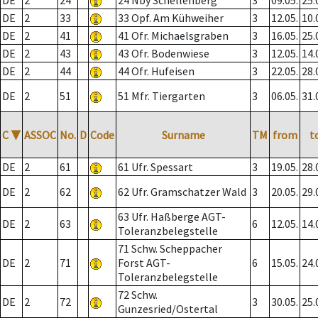
DE
2
24
24 Nby Schellenberg
3
09.05.
25.
DE
2
33
33 Opf. Am Kühweiher
3
12.05.
10.
DE
2
41
41 Ofr. Michaelsgraben
3
16.05.
25.
DE
2
43
43 Ofr. Bodenwiese
3
12.05.
14.
DE
2
44
44 Ofr. Hufeisen
3
22.05.
28.
DE
2
51
51 Mfr. Tiergarten
3
06.05.
31.
C
▼
ASSOC
No.
D
Code
Surname
TM
from
t
DE
2
61
61 Ufr. Spessart
3
19.05.
28.
DE
2
62
62 Ufr. Gramschatzer Wald
3
20.05.
29.
63 Ufr. Haßberge AGT-
DE
2
63
6
12.05.
14.
Toleranzbelegstelle
71 Schw. Scheppacher
DE
2
71
Forst AGT-
6
15.05.
24.
Toleranzbelegstelle
72 Schw.
DE
2
72
3
30.05.
25.
Gunzesried/Ostertal