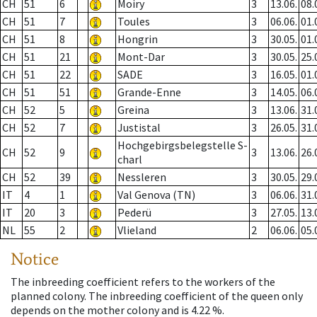
CH
51
6
Moiry
3
13.06.
08.
CH
51
7
Toules
3
06.06.
01.
CH
51
8
Hongrin
3
30.05.
01.
CH
51
21
Mont-Dar
3
30.05.
25.
CH
51
22
SADE
3
16.05.
01.
CH
51
51
Grande-Enne
3
14.05.
06.
CH
52
5
Greina
3
13.06.
31.
CH
52
7
Justistal
3
26.05.
31.
Hochgebirgsbelegstelle S-
CH
52
9
3
13.06.
26.
charl
CH
52
39
Nessleren
3
30.05.
29.
IT
4
1
Val Genova (TN)
3
06.06.
31.
IT
20
3
Pederü
3
27.05.
13.
NL
55
2
Vlieland
2
06.06.
05.
Notice
The inbreeding coefficient refers to the workers of the
planned colony. The inbreeding coefficient of the queen only
depends on the mother colony and is 4.22 %.