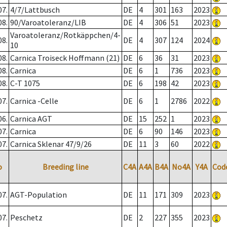
07.
4/7/Lattbusch
DE
4
301
163
2023
08.
90/Varoatoleranz/LIB
DE
4
306
51
2023
Varoatoleranz/Rotkäppchen/4-
08.
DE
4
307
124
2024
10
08.
Carnica Troiseck Hoffmann (21)
DE
6
36
31
2023
08.
Carnica
DE
6
1
736
2023
08.
C-T 1075
DE
6
198
42
2023
07.
Carnica -Celle
DE
6
1
2786
2022
06.
Carnica AGT
DE
15
252
1
2023
07.
Carnica
DE
6
90
146
2023
07.
Carnica Sklenar 47/9/26
DE
11
3
60
2022
o
Breeding line
C4A
A4A
B4A
No4A
Y4A
Cod
07.
AGT-Population
DE
11
171
309
2023
07.
Peschetz
DE
2
227
355
2023