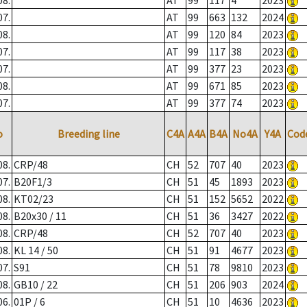
08.
AT
99
117
4
2023
07.
AT
99
663
132
2024
08.
AT
99
120
84
2023
07.
AT
99
117
38
2023
07.
AT
99
377
23
2023
08.
AT
99
671
85
2023
07.
AT
99
377
74
2023
o
Breeding line
C4A
A4A
B4A
No4A
Y4A
Cod
08.
CRP/48
CH
52
707
40
2023
07.
B20F1/3
CH
51
45
1893
2023
08.
KT02/23
CH
51
152
5652
2022
08.
B20x30 / 11
CH
51
36
3427
2022
08.
CRP/48
CH
52
707
40
2023
08.
KL 14 / 50
CH
51
91
4677
2023
07.
S91
CH
51
78
9810
2023
08.
GB10 / 22
CH
51
206
903
2024
06.
01P / 6
CH
51
10
4636
2023