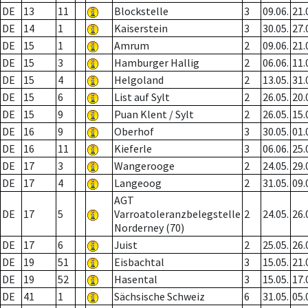
DE
13
11
Blockstelle
3
09.06.
21.
DE
14
1
Kaiserstein
3
30.05.
27.
DE
15
1
Amrum
2
09.06.
21.
DE
15
3
Hamburger Hallig
2
06.06.
11.
DE
15
4
Helgoland
2
13.05.
31.
DE
15
6
List auf Sylt
2
26.05.
20.
DE
15
9
Puan Klent / Sylt
2
26.05.
15.
DE
16
9
Oberhof
3
30.05.
01.
DE
16
11
Kieferle
3
06.06.
25.
DE
17
3
Wangerooge
2
24.05.
29.
DE
17
4
Langeoog
2
31.05.
09.
AGT
DE
17
5
Varroatoleranzbelegstelle
2
24.05.
26.
Norderney (70)
DE
17
6
Juist
2
25.05.
26.
DE
19
51
Eisbachtal
3
15.05.
21.
DE
19
52
Hasental
3
15.05.
17.
DE
41
1
Sächsische Schweiz
6
31.05.
05.