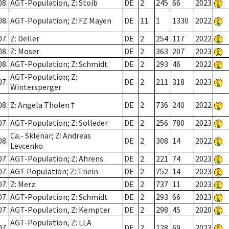
08.
AGT-Population, Z: Stoib
DE
2
245
66
2023
08.
AGT-Population; Z: FZ Mayen
DE
11
1
1330
2022
07.
Z: Deller
DE
2
254
117
2022
08.
Z: Moser
DE
2
363
207
2023
08.
AGT-Population; Z: Schmidt
DE
2
293
46
2022
AGT-Population; Z:
07.
DE
2
211
318
2023
Wintersperger
08.
Z: Angela Tholen †
DE
2
736
240
2022
07.
AGT-Population; Z: Solleder
DE
2
256
780
2023
Ca.- Sklenar; Z: Andreas
08.
DE
2
308
14
2022
Levcenko
07.
AGT-Population; Z: Ahrens
DE
2
221
74
2023
07.
AGT Population; Z: Thein
DE
2
752
14
2023
07.
Z: Merz
DE
2
737
11
2023
07.
AGT-Population; Z: Schmidt
DE
2
293
66
2023
07.
AGT-Population, Z: Kempter
DE
2
298
45
2020
AGT-Population, Z: LLA
07.
DE
2
128
69
2023