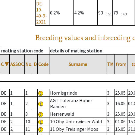
DE-
19-
0.2%
4.2%
93
79
0.51
0.63
40-9-
2021
Breeding values and inbreeding c
mating station code
details of mating station
C
▼
ASSOC
No.
D
Code
Surname
TM
from
t
DE
1
1
Hornisgrinde
3
25.05.
20.
AGT Toleranz Hoher
DE
1
2
3
16.05.
01.
Randen
DE
1
3
Herrenwald
3
25.05.
20.
DE
2
10
10 Oby. Unterwieser Wald
3
01.06.
15.
DE
2
11
11 Oby. Freisinger Moos
3
15.05.
31.