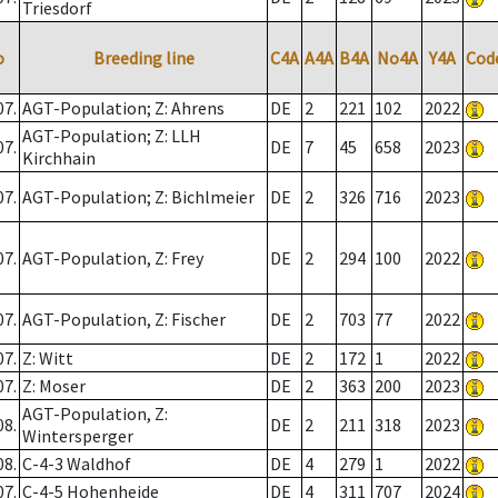
Triesdorf
o
Breeding line
C4A
A4A
B4A
No4A
Y4A
Cod
07.
AGT-Population; Z: Ahrens
DE
2
221
102
2022
AGT-Population; Z: LLH
07.
DE
7
45
658
2023
Kirchhain
07.
AGT-Population; Z: Bichlmeier
DE
2
326
716
2023
07.
AGT-Population, Z: Frey
DE
2
294
100
2022
07.
AGT-Population, Z: Fischer
DE
2
703
77
2022
07.
Z: Witt
DE
2
172
1
2022
07.
Z: Moser
DE
2
363
200
2023
AGT-Population, Z:
08.
DE
2
211
318
2023
Wintersperger
08.
C-4-3 Waldhof
DE
4
279
1
2022
07.
C-4-5 Hohenheide
DE
4
311
707
2024