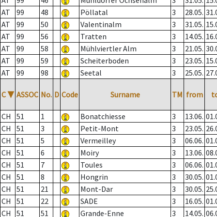
AT
99
46
Mühldorfer Ochsenalm
3
31.05.
15.
AT
99
48
Pöllatal
3
28.05.
31.
AT
99
50
Valentinalm
3
31.05.
15.
AT
99
56
Tratten
3
14.05.
16.
AT
99
58
Mühlviertler Alm
3
21.05.
30.
AT
99
59
Scheiterboden
3
23.05.
15.
AT
99
98
Seetal
3
25.05.
27.
C
▼
ASSOC
No.
D
Code
Surname
TM
from
t
CH
51
1
Bonatchiesse
3
13.06.
01.
CH
51
3
Petit-Mont
3
23.05.
26.
CH
51
5
Vermeilley
3
06.06.
01.
CH
51
6
Moiry
3
13.06.
08.
CH
51
7
Toules
3
06.06.
01.
CH
51
8
Hongrin
3
30.05.
01.
CH
51
21
Mont-Dar
3
30.05.
25.
CH
51
22
SADE
3
16.05.
01.
CH
51
51
Grande-Enne
3
14.05.
06.