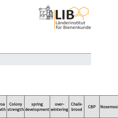
roa
Colony
spring
over-
Chalk-
CBP
Nosemosi
wth
strength
development
wintering
brood