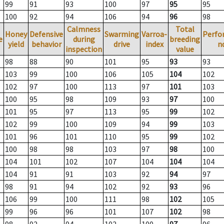
99
91
93
100
97
95
95
100
92
94
106
94
96
98
Calmness
Total
Honey
Defensive
Swarming
Varroa-
Perfo
e
during
breeding
yield
behavior
drive
index
n
inspection
value
98
88
90
101
95
93
93
103
99
100
106
105
104
102
102
97
100
113
97
101
103
100
95
98
109
93
97
100
101
95
97
113
95
99
102
102
99
100
109
94
99
103
101
96
101
110
95
99
102
100
98
98
103
97
98
100
104
101
102
107
104
104
104
104
91
91
103
92
94
97
98
91
94
102
92
93
96
106
99
100
111
98
102
105
99
96
96
101
107
102
98