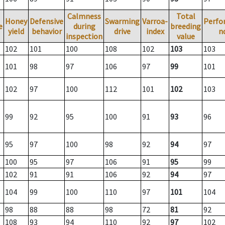
Calmness
Total
Honey
Defensive
Swarming
Varroa-
Perfo
e
during
breeding
yield
behavior
drive
index
n
inspection
value
102
101
100
108
102
103
103
101
98
97
106
97
99
101
102
97
100
112
101
102
103
99
92
95
100
91
93
96
95
97
100
98
92
94
97
100
95
97
106
91
95
99
102
91
91
106
92
94
97
104
99
100
110
97
101
104
98
88
88
98
72
81
92
108
93
94
110
92
97
102