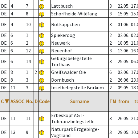
DE
4
7
Lattbusch
3
22.05.
17.
DE
4
8
Schorfheide-Wildfang
3
15.05.
15.
DE
4
10
Rotkäppchen
3
01.06.
01.
DE
6
1
Spiekeroog
2
02.06.
02.
DE
6
2
Neuwerk
2
18.05.
11.
DE
6
12
Neuenhof
3
13.06.
16.
Gebirgsbelegstelle
DE
6
14
3
25.05.
06.
Torfhaus
DE
8
1
2
Greifswalder Oie
6
02.06.
17.
DE
8
3
Dornbusch
2
26.06.
23.
DE
11
3
Inselbelegstelle Borkum
2
09.05.
18.
C
▼
ASSOC
No.
D
Code
Surname
TM
from
t
Erbeskopf AGT-
DE
11
11
3
26.05.
21.
Toleranzbelegstelle
Naturpark Erzgebirge-
DE
13
9
3
29.05.
10.
Vogtland