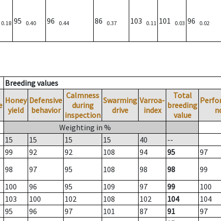
)
95
96
86
103
101
96
0.18
0.40
0.44
0.37
0.11
0.03
0.02
Breeding values
Calmness
Total
Honey
Defensive
Swarming
Varroa-
Perfo
e
during
breeding
yield
behavior
drive
index
n
inspection
value
Weighting in %
15
15
15
15
40
--
99
92
92
108
94
95
97
98
97
95
108
98
98
99
100
96
95
109
97
99
100
103
100
102
108
102
104
104
95
96
97
101
87
91
97