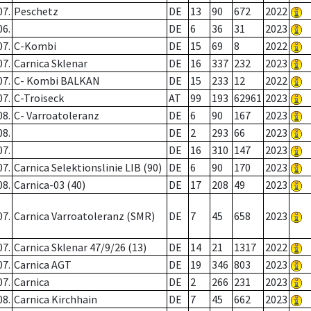
07.
Peschetz
DE
13
90
672
2022
06.
DE
6
36
31
2023
07.
C-Kombi
DE
15
69
8
2022
07.
Carnica Sklenar
DE
16
337
232
2023
07.
C- Kombi BALKAN
DE
15
233
12
2022
07.
C-Troiseck
AT
99
193
62961
2023
08.
C- Varroatoleranz
DE
6
90
167
2023
08.
DE
2
293
66
2023
07.
DE
16
310
147
2023
07.
Carnica Selektionslinie LIB (90)
DE
6
90
170
2023
08.
Carnica-03 (40)
DE
17
208
49
2023
07.
Carnica Varroatoleranz (SMR)
DE
7
45
658
2023
07.
Carnica Sklenar 47/9/26 (13)
DE
14
21
1317
2022
07.
Carnica AGT
DE
19
346
803
2023
07.
Carnica
DE
2
266
231
2023
08.
Carnica Kirchhain
DE
7
45
662
2023