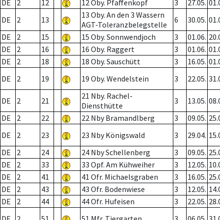
DE
2
12
12 Oby. Pfaffenkopf
3
27.05.
01.
13 Oby. An den 3 Wassern
DE
2
13
6
30.05.
01.
AGT-Toleranzbelegstelle
DE
2
15
15 Oby. Sonnwendjoch
3
01.06.
20.
DE
2
16
16 Oby. Raggert
3
01.06.
01.
DE
2
18
18 Oby. Sauschütt
3
16.05.
01.
DE
2
19
19 Oby. Wendelstein
3
22.05.
31.
21 Nby. Rachel-
DE
2
21
3
13.05.
08.
Diensthütte
DE
2
22
22 Nby Bramandlberg
3
09.05.
25.
DE
2
23
23 Nby Königswald
3
29.04.
15.
DE
2
24
24 Nby Schellenberg
3
09.05.
25.
DE
2
33
33 Opf. Am Kühweiher
3
12.05.
10.
DE
2
41
41 Ofr. Michaelsgraben
3
16.05.
25.
DE
2
43
43 Ofr. Bodenwiese
3
12.05.
14.
DE
2
44
44 Ofr. Hufeisen
3
22.05.
28.
DE
2
51
51 Mfr. Tiergarten
3
06.05.
31.