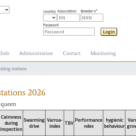
Association
Breeder n°
country
Password
Login
Info
Administration
Contact
Monitoring
ating stations
tations
2026
r queen
Calmness
Swarming
Varroa-
Performance
hygienic
Var
during
TBV
drive
index
ndex
behaviour
gro
inspection