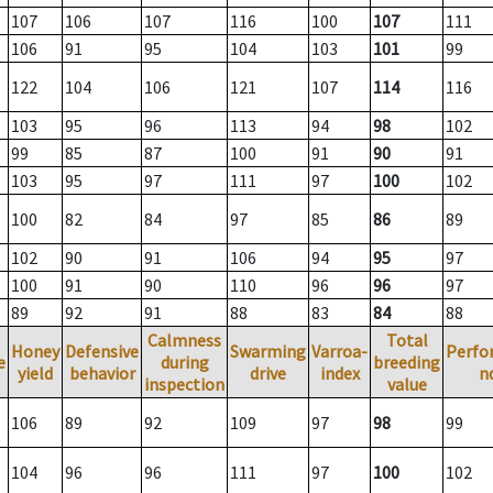
107
106
107
116
100
107
111
106
91
95
104
103
101
99
122
104
106
121
107
114
116
103
95
96
113
94
98
102
99
85
87
100
91
90
91
103
95
97
111
97
100
102
100
82
84
97
85
86
89
102
90
91
106
94
95
97
100
91
90
110
96
96
97
89
92
91
88
83
84
88
Calmness
Total
Honey
Defensive
Swarming
Varroa-
Perfo
e
during
breeding
yield
behavior
drive
index
n
inspection
value
106
89
92
109
97
98
99
104
96
96
111
97
100
102