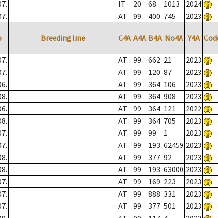
07.
IT
20
68
1013
2024
07.
AT
99
400
745
2023
o
Breeding line
C4A
A4A
B4A
No4A
Y4A
Cod
07.
AT
99
662
21
2023
07.
AT
99
120
87
2023
06.
AT
99
364
106
2023
08.
AT
99
364
908
2023
06.
AT
99
364
121
2022
08.
AT
99
364
705
2023
07.
AT
99
99
1
2023
07.
AT
99
193
62459
2023
08.
AT
99
377
92
2023
08.
AT
99
193
63000
2023
07.
AT
99
169
223
2023
07.
AT
99
888
331
2023
07.
AT
99
377
501
2023