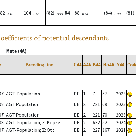
82
104
(82)
84
88
(84)
(81
0.63
0.52
0.22
0.52
0.22
oefficients of potential descendants
Mate (4A)
o
Breeding line
C4A
A4A
B4A
No4A
Y4A
Cod
07.
AGT-Population
DE
1
7
57
2023
08.
AGT Population
DE
2
221
69
2023
07.
AGT Population
DE
2
221
70
2023
08.
AGT-Population; Z: Köpke
DE
2
632
52
2024
07.
AGT-Population; Z: Ott
DE
2
227
167
2021