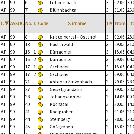
AT
99
6
Löhnersbach
3
02.06.
30.
AT
99
7
Blühnbachtal
3
31.05.
26.
C
▼
ASSOC
No.
D
Code
Surname
TM
from
t
AT
99
8
Kristeinertal - Osttirol
3
02.06.
28.
AT
99
13
Pusterwald
3
29.05.
31.
AT
99
16
1
Dürradmer
3
15.05.
04.
AT
99
16
2
Dürradmer
3
09.06.
04.
AT
99
17
1
Gschöder
3
15.05.
04.
AT
99
17
2
Gschöder
3
09.06.
04.
AT
99
21
Abtenau Zinkenbach
3
29.05.
28.
AT
99
27
Geiselgrundalm
3
29.05.
28.
AT
99
38
Johannsenruhe
3
14.06.
09.
AT
99
40
Kocnatal
3
30.05.
14.
AT
99
41
Radlgraben
3
01.06.
31.
AT
99
44
Steinberg
3
28.05.
23.
AT
99
45
Gößgraben
3
15.05.
31.