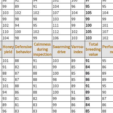
98
92
94
102
100
97
96
99
89
91
104
96
95
95
103
102
102
107
104
105
104
99
98
98
103
99
99
99
102
94
95
111
99
100
101
110
100
102
112
102
105
107
104
98
99
106
103
103
102
Calmness
Total
Honey
Defensive
Swarming
Varroa-
Perfo
e
during
breeding
yield
behavior
drive
index
n
inspection
value
101
88
91
103
89
91
95
91
82
81
99
85
84
86
88
87
88
100
85
86
89
92
87
88
98
85
86
89
101
88
91
103
89
91
95
94
86
88
100
91
89
90
93
81
82
99
86
85
87
89
81
83
99
86
84
86
96
83
83
98
86
85
88