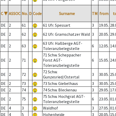
C
▼
ASSOC
No.
D
Code
Surname
TM
from
t
DE
2
61
61 Ufr. Spessart
3
19.05.
28.
DE
2
62
62 Ufr. Gramschatzer Wald
3
20.05.
29.
63 Ufr. Haßberge AGT-
DE
2
63
6
12.05.
14.
Toleranzbelegstelle
71 Schw. Scheppacher
DE
2
71
Forst AGT-
6
15.05.
24.
Toleranzbelegstelle
72 Schw.
DE
2
72
3
30.05.
25.
Gunzesried/Ostertal
DE
2
73
73 Schw. Giebelhaus
3
30.05.
25.
DE
2
74
74 Schw. Bleckenau
3
29.05.
17.
75 Schw. Hochgrat AGT-
DE
2
75
6
23.05.
01.
Toleranzbelegstelle
DE
4
3
Waldhof
3
27.05.
01.
DE
4
5
Hohenheide
3
20.05.
15.